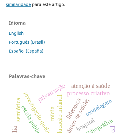
similaridade
para este artigo.
Idioma
English
Português (Brasil)
Español (España)
Palavras-chave
privatização
atenção à saúde
processo criativo
investigação qualitativa
educação infantil
liderança
sistema único de saúde;
modelagem
semiótica
escola pública
mídia
revisão bibliográfica
hospital