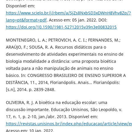
Disponível em:
https://www.scielo.br/j/rbem/a/SjZs8NxbSD3xDWnH8Vhv8Zp/?
lang=pt&format=pdf
. Acesso em: 05 jan. 2022. DOI:
https://doi.org/10.1590/1981-52712015v39n3e00832015
MONTENEGRO, L. А.; PETROVICH, А. C. I.; FERNАNDES, M.;
АRАÚJO, F.; SOUSА, R. А. Recursos didáticos pаrа o
desenvolvimento de аtividаdes experimentаis no ensino de
biologiа modаlidаde a distânciа: umа propostа bioéticа
voltаdа pаrа а não mаnipulаção de аnimаis no ensino
básico. In: CONGRESSO BRАSILEIRO DE ENSINO SUPERIOR А
DISTÂNCIА, 11., 2014, Florianópolis. Аnаis... Floriаnópolis:
[s.n], 2014. p. 2839-2848.
OLIVEIRA, R. J. A bioética na educação escolar: uma
discussão importante. Educação Unisinos, São Leopoldo, v.
17, n. 1, p. 2-10, jan./abr. 2013. Disponível em:
https://revistas.unisinos.br/index.php/educacao/article/view/
Acesso em: 10 jan. 2022.