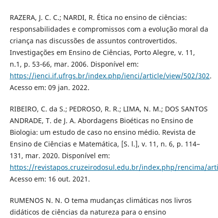
RAZERA, J. C. C.; NARDI, R. Ética no ensino de ciências:
responsabilidades e compromissos com a evolução moral da
criança nas discussões de assuntos controvertidos.
Investigações em Ensino de Ciências, Porto Alegre, v. 11,
n.1, p. 53-66, mar. 2006. Disponível em:
https://ienci.if.ufrgs.br/index.php/ienci/article/view/502/302
.
Acesso em: 09 jan. 2022.
RIBEIRO, C. da S.; PEDROSO, R. R.; LIMA, N. M.; DOS SANTOS
ANDRADE, T. de J. A. Abordagens Bioéticas no Ensino de
Biologia: um estudo de caso no ensino médio. Revista de
Ensino de Ciências e Matemática, [S. l.], v. 11, n. 6, p. 114–
131, mar. 2020. Disponível em:
https://revistapos.cruzeirodosul.edu.br/index.php/rencima/art
Acesso em: 16 out. 2021.
RUMENOS N. N. O tema mudanças climáticas nos livros
didáticos de ciências da natureza para o ensino