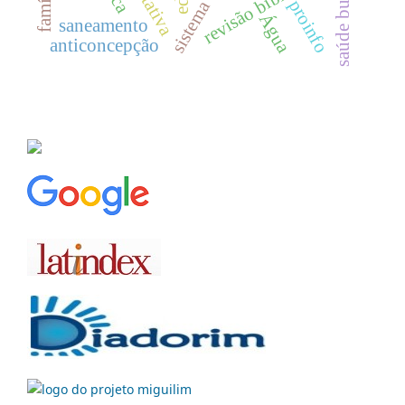
saúde bucal
família
proinfo
Água
saneamento
anticoncepção