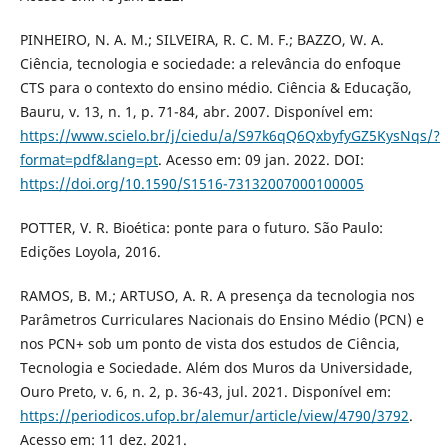
PINHEIRO, N. A. M.; SILVEIRA, R. C. M. F.; BAZZO, W. A.
Ciência, tecnologia e sociedade: a relevância do enfoque
CTS para o contexto do ensino médio. Ciência & Educação,
Bauru, v. 13, n. 1, p. 71-84, abr. 2007. Disponível em:
https://www.scielo.br/j/ciedu/a/S97k6qQ6QxbyfyGZ5KysNqs/?
format=pdf&lang=pt
. Acesso em: 09 jan. 2022. DOI:
https://doi.org/10.1590/S1516-73132007000100005
POTTER, V. R. Bioética: ponte para o futuro. São Paulo:
Edições Loyola, 2016.
RAMOS, B. M.; ARTUSO, A. R. A presença da tecnologia nos
Parâmetros Curriculares Nacionais do Ensino Médio (PCN) e
nos PCN+ sob um ponto de vista dos estudos de Ciência,
Tecnologia e Sociedade. Além dos Muros da Universidade,
Ouro Preto, v. 6, n. 2, p. 36-43, jul. 2021. Disponível em:
https://periodicos.ufop.br/alemur/article/view/4790/3792
.
Acesso em: 11 dez. 2021.