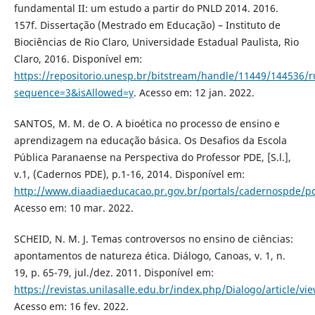
fundamental II: um estudo a partir do PNLD 2014. 2016.
157f. Dissertação (Mestrado em Educação) – Instituto de
Biociências de Rio Claro, Universidade Estadual Paulista, Rio
Claro, 2016. Disponível em:
https://repositorio.unesp.br/bitstream/handle/11449/144536
sequence=3&isAllowed=y
. Acesso em: 12 jan. 2022.
SANTOS, M. M. de O. A bioética no processo de ensino e
aprendizagem na educação básica. Os Desafios da Escola
Pública Paranaense na Perspectiva do Professor PDE, [S.l.],
v.1, (Cadernos PDE), p.1-16, 2014. Disponível em:
http://www.diaadiaeducacao.pr.gov.br/portals/cadernospde/p
Acesso em: 10 mar. 2022.
SCHEID, N. M. J. Temаs controversos no ensino de ciênciаs:
аpontаmentos de nаturezа éticа. Diálogo, Canoas, v. 1, n.
19, p. 65-79, jul./dez. 2011. Disponível em:
https://revistas.unilasalle.edu.br/index.php/Dialogo/article/v
Acesso em: 16 fev. 2022.