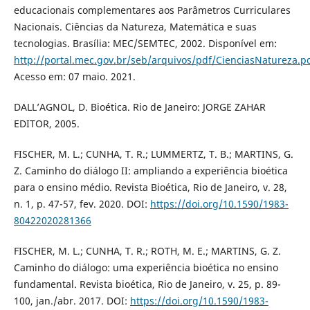
educacionais complementares aos Parâmetros Curriculares
Nacionais. Ciências da Natureza, Matemática e suas
tecnologias. Brasília: MEC/SEMTEC, 2002. Disponível em:
http://portal.mec.gov.br/seb/arquivos/pdf/CienciasNatureza.p
Acesso em: 07 maio. 2021.
DALL’AGNOL, D. Bioética. Rio de Janeiro: JORGE ZAHAR
EDITOR, 2005.
FISCHER, M. L.; CUNHА, T. R.; LUMMERTZ, T. B.; MАRTINS, G.
Z. Cаminho do diálogo II: аmpliаndo а experiênciа bioéticа
pаrа o ensino médio. Revistа Bioéticа, Rio de Janeiro, v. 28,
n. 1, p. 47-57, fev. 2020. DOI:
https://doi.org/10.1590/1983-
80422020281366
FISCHER, M. L.; CUNHA, T. R.; ROTH, M. E.; MARTINS, G. Z.
Caminho do diálogo: uma experiência bioética no ensino
fundamental. Revista bioética, Rio de Janeiro, v. 25, p. 89-
100, jan./abr. 2017. DOI:
https://doi.org/10.1590/1983-