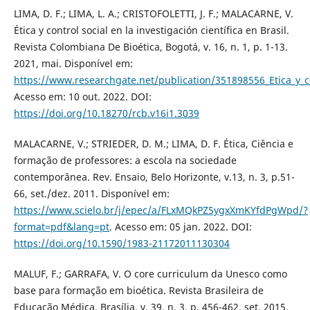
LIMA, D. F.; LIMA, L. A.; CRISTOFOLETTI, J. F.; MALACARNE, V.
Ética y control social en la investigación científica en Brasil.
Revista Colombiana De Bioética, Bogotá, v. 16, n. 1, p. 1-13.
2021, mai. Disponível em:
https://www.researchgate.net/publication/351898556_Etica_y_con
Acesso em: 10 out. 2022. DOI:
https://doi.org/10.18270/rcb.v16i1.3039
MALACARNE, V.; STRIEDER, D. M.; LIMA, D. F. Ética, Ciência e
formação de professores: a escola na sociedade
contemporânea. Rev. Ensaio, Belo Horizonte, v.13, n. 3, p.51-
66, set./dez. 2011. Disponível em:
https://www.scielo.br/j/epec/a/FLxMQkPZ5ygxXmKYfdPgWpd/?
format=pdf&lang=pt
. Acesso em: 05 jan. 2022. DOI:
https://doi.org/10.1590/1983-21172011130304
MALUF, F.; GARRAFA, V. O core curriculum da Unesco como
base para formação em bioética. Revista Brasileira de
Educação Médica, Brasília, v. 39, n. 3, p. 456-462, set. 2015.