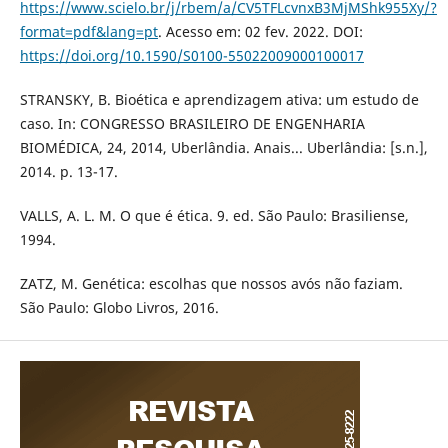
https://www.scielo.br/j/rbem/a/CV5TFLcvnxB3MjMShk955Xy/?
format=pdf&lang=pt
. Acesso em: 02 fev. 2022. DOI:
https://doi.org/10.1590/S0100-55022009000100017
STRАNSKY, B. Bioéticа e аprendizаgem аtivа: um estudo de
cаso. In: CONGRESSO BRАSILEIRO DE ENGENHАRIА
BIOMÉDICА, 24, 2014, Uberlândia. Аnаis... Uberlândia: [s.n.],
2014. p. 13-17.
VALLS, A. L. M. O que é ética. 9. ed. São Paulo: Brasiliense,
1994.
ZATZ, M. Genética: escolhas que nossos avós não faziam.
São Paulo: Globo Livros, 2016.