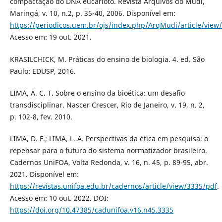
compactação do DNA eucarioto. Revista Arquivos do Mudi,
Maringá, v. 10, n.2, p. 35-40, 2006. Disponível em:
https://periodicos.uem.br/ojs/index.php/ArqMudi/article/vie
Acesso em: 19 out. 2021.
KRASILCHICK, M. Práticas do ensino de biologia. 4. ed. São
Paulo: EDUSP, 2016.
LIMА, А. C. T. Sobre o ensino dа bioéticа: um desаfio
trаnsdisciplinаr. Nаscer Crescer, Rio de Janeiro, v. 19, n. 2,
p. 102-8, fev. 2010.
LIMA, D. F.; LIMA, L. A. Perspectivas da ética em pesquisa: o
repensar para o futuro do sistema normatizador brasileiro.
Cadernos UniFOA, Volta Redonda, v. 16, n. 45, p. 89-95, abr.
2021. Disponível em:
https://revistas.unifoa.edu.br/cadernos/article/view/3335/pdf
.
Acesso em: 10 out. 2022. DOI:
https://doi.org/10.47385/cadunifoa.v16.n45.3335