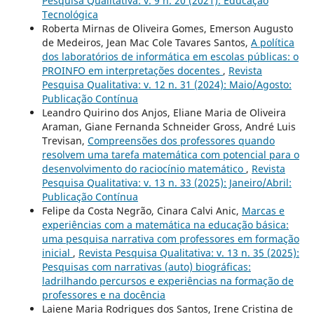
Pesquisa Qualitativa: v. 9 n. 20 (2021): Educação
Tecnológica
Roberta Mirnas de Oliveira Gomes, Emerson Augusto
de Medeiros, Jean Mac Cole Tavares Santos,
A política
dos laboratórios de informática em escolas públicas: o
PROINFO em interpretações docentes
,
Revista
Pesquisa Qualitativa: v. 12 n. 31 (2024): Maio/Agosto:
Publicação Contínua
Leandro Quirino dos Anjos, Eliane Maria de Oliveira
Araman, Giane Fernanda Schneider Gross, André Luis
Trevisan,
Compreensões dos professores quando
resolvem uma tarefa matemática com potencial para o
desenvolvimento do raciocínio matemático
,
Revista
Pesquisa Qualitativa: v. 13 n. 33 (2025): Janeiro/Abril:
Publicação Contínua
Felipe da Costa Negrão, Cinara Calvi Anic,
Marcas e
experiências com a matemática na educação básica:
uma pesquisa narrativa com professores em formação
inicial
,
Revista Pesquisa Qualitativa: v. 13 n. 35 (2025):
Pesquisas com narrativas (auto) biográficas:
ladrilhando percursos e experiências na formação de
professores e na docência
Laiene Maria Rodrigues dos Santos, Irene Cristina de