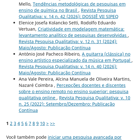
Mello,
Tendências metodológicas de pesquisas em
ensino de química no Brasil
,
Revista Pesquisa
Qualitativa: v. 14 n. 42 (2026): DOSSIÊ VII SIPEQ
Elenice Josefa Kolancko Setti, Rodolfo Eduardo
Vertuan,
Criatividade em modelagem matemática:
levantamento analítico de pesquisas desenvolvidas
,
Revista Pesquisa Qualitativa: v. 12 n. 31 (2024):
Maio/Agosto: Publicação Contínua
António José Pacheco Ribeiro,
A guitarra (clássica) no
ensino artístico especializado da música em Portugal
,
Revista Pesquisa Qualitativa: v. 14 n. 40 (2026):
Maio/Agosto: Publicação Contínua
Ana Vale Pereira, Alcina Manuela de Oliveira Martins,
Nazaré Coimbra ,
Percepções docentes e discentes
sobre o ensino remoto no ensino superior: pesquisa
qualitativa online
,
Revista Pesquisa Qualitativa: v. 10
n. 25 (2022): Setembro/Dezembro: Publicação
Contínua
1
2
3
4
5
6
7
8
9
10
>
>>
Você também pode
iniciar uma pesquisa avançada por