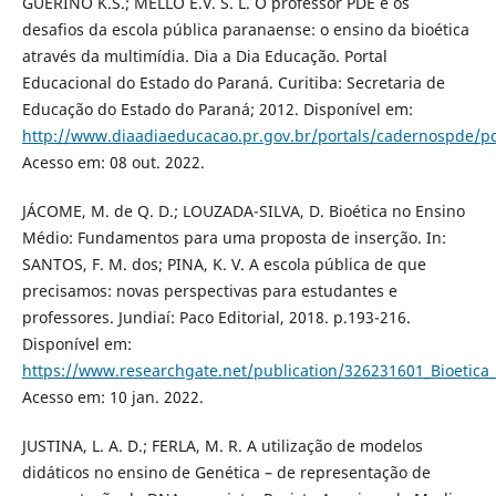
GUERINO K.S.; MELLO E.V. S. L. O professor PDE e os
desafios da escola pública paranaense: o ensino da bioética
através da multimídia. Dia a Dia Educação. Portal
Educacional do Estado do Paraná. Curitiba: Secretaria de
Educação do Estado do Paraná; 2012. Disponível em:
http://www.diaadiaeducacao.pr.gov.br/portals/cadernospde/p
Acesso em: 08 out. 2022.
JÁCOME, M. de Q. D.; LOUZADA-SILVA, D. Bioética no Ensino
Médio: Fundamentos para uma proposta de inserção. In:
SANTOS, F. M. dos; PINA, K. V. A escola pública de que
precisamos: novas perspectivas para estudantes e
professores. Jundiaí: Paco Editorial, 2018. p.193-216.
Disponível em:
https://www.researchgate.net/publication/326231601_Bioeti
Acesso em: 10 jan. 2022.
JUSTINA, L. A. D.; FERLA, M. R. A utilização de modelos
didáticos no ensino de Genética – de representação de