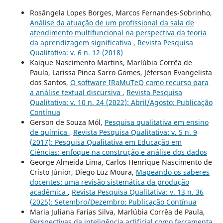
Rosângela Lopes Borges, Marcos Fernandes-Sobrinho,
Análise da atuação de um profissional da sala de
atendimento multifuncional na perspectiva da teoria
da aprendizagem significativa
,
Revista Pesquisa
Qualitativa: v. 6 n. 12 (2018)
Kaique Nascimento Martins, Marlúbia Corrêa de
Paula, Larissa Pinca Sarro Gomes, Jéferson Evangelista
dos Santos,
O software IRaMuTeQ como recurso para
a análise textual discursiva
,
Revista Pesquisa
Qualitativa: v. 10 n. 24 (2022): Abril/Agosto: Publicação
Contínua
Gerson de Souza Mól,
Pesquisa qualitativa em ensino
de química
,
Revista Pesquisa Qualitativa: v. 5 n. 9
(2017): Pesquisa Qualitativa em Educação em
Ciências: enfoque na construção e análise dos dados
George Almeida Lima, Carlos Henrique Nascimento de
Cristo Júnior, Diego Luz Moura,
Mapeando os saberes
docentes: uma revisão sistemática da produção
acadêmica
,
Revista Pesquisa Qualitativa: v. 13 n. 36
(2025): Setembro/Dezembro: Publicação Contínua
Maria Juliana Farias Silva, Marlúbia Corrêa de Paula,
Perspectivas da inteligência artificial como ferramenta