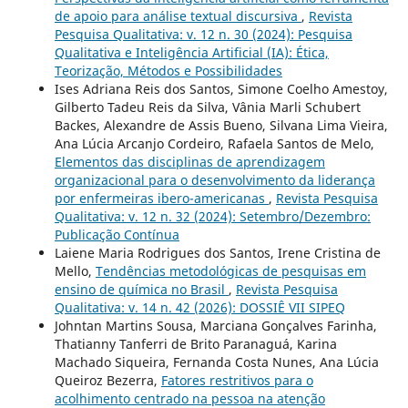
de apoio para análise textual discursiva
,
Revista
Pesquisa Qualitativa: v. 12 n. 30 (2024): Pesquisa
Qualitativa e Inteligência Artificial (IA): Ética,
Teorização, Métodos e Possibilidades
Ises Adriana Reis dos Santos, Simone Coelho Amestoy,
Gilberto Tadeu Reis da Silva, Vânia Marli Schubert
Backes, Alexandre de Assis Bueno, Silvana Lima Vieira,
Ana Lúcia Arcanjo Cordeiro, Rafaela Santos de Melo,
Elementos das disciplinas de aprendizagem
organizacional para o desenvolvimento da liderança
por enfermeiras ibero-americanas
,
Revista Pesquisa
Qualitativa: v. 12 n. 32 (2024): Setembro/Dezembro:
Publicação Contínua
Laiene Maria Rodrigues dos Santos, Irene Cristina de
Mello,
Tendências metodológicas de pesquisas em
ensino de química no Brasil
,
Revista Pesquisa
Qualitativa: v. 14 n. 42 (2026): DOSSIÊ VII SIPEQ
Johntan Martins Sousa, Marciana Gonçalves Farinha,
Thatianny Tanferri de Brito Paranaguá, Karina
Machado Siqueira, Fernanda Costa Nunes, Ana Lúcia
Queiroz Bezerra,
Fatores restritivos para o
acolhimento centrado na pessoa na atenção