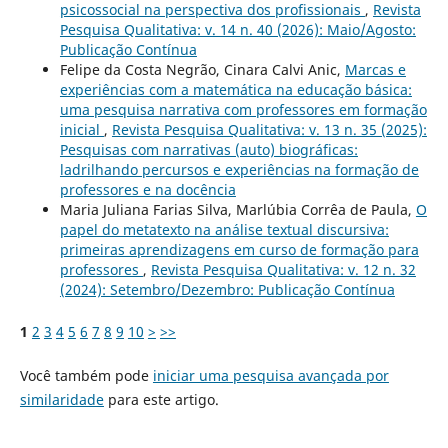
psicossocial na perspectiva dos profissionais
,
Revista
Pesquisa Qualitativa: v. 14 n. 40 (2026): Maio/Agosto:
Publicação Contínua
Felipe da Costa Negrão, Cinara Calvi Anic,
Marcas e
experiências com a matemática na educação básica:
uma pesquisa narrativa com professores em formação
inicial
,
Revista Pesquisa Qualitativa: v. 13 n. 35 (2025):
Pesquisas com narrativas (auto) biográficas:
ladrilhando percursos e experiências na formação de
professores e na docência
Maria Juliana Farias Silva, Marlúbia Corrêa de Paula,
O
papel do metatexto na análise textual discursiva:
primeiras aprendizagens em curso de formação para
professores
,
Revista Pesquisa Qualitativa: v. 12 n. 32
(2024): Setembro/Dezembro: Publicação Contínua
1
2
3
4
5
6
7
8
9
10
>
>>
Você também pode
iniciar uma pesquisa avançada por
similaridade
para este artigo.