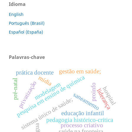
Idioma
English
Português (Brasil)
Español (España)
Palavras-chave
gestão em saúde;
prática docente
pesquisa em ensino de química
mídia
pré-natal
privatização
modelagem
proinfo
hospital
liderança
saneamento
sistema único de saúde;
educação infantil
pedagogia histórico-crítica
processo criativo
Água
saúde na fronteira