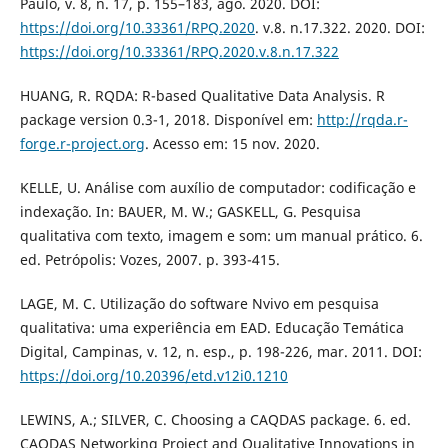
Paulo, v. 8, n. 17, p. 155–183, ago. 2020. DOI:
https://doi.org/10.33361/RPQ.2020
. v.8. n.17.322. 2020. DOI:
https://doi.org/10.33361/RPQ.2020.v.8.n.17.322
HUANG, R. RQDA: R-based Qualitative Data Analysis. R
package version 0.3-1, 2018. Disponível em:
http://rqda.r-
forge.r-project.org
. Acesso em: 15 nov. 2020.
KELLE, U. Análise com auxílio de computador: codificação e
indexação. In: BAUER, M. W.; GASKELL, G. Pesquisa
qualitativa com texto, imagem e som: um manual prático. 6.
ed. Petrópolis: Vozes, 2007. p. 393-415.
LAGE, M. C. Utilização do software Nvivo em pesquisa
qualitativa: uma experiência em EAD. Educação Temática
Digital, Campinas, v. 12, n. esp., p. 198-226, mar. 2011. DOI:
https://doi.org/10.20396/etd.v12i0.1210
LEWINS, A.; SILVER, C. Choosing a CAQDAS package. 6. ed.
CAQDAS Networking Project and Qualitative Innovations in