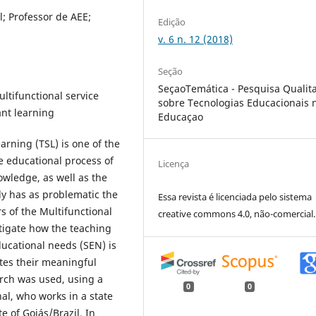
l; Professor de AEE;
Edição
v. 6 n. 12 (2018)
Seção
SeçaoTemática - Pesquisa Qualita
ultifunctional service
sobre Tecnologias Educacionais 
ant learning
Educaçao
arning (TSL) is one of the
e educational process of
Licença
owledge, as well as the
udy has as problematic the
Essa revista é licenciada pelo sistema
s of the Multifunctional
creative commons 4.0, não-comercial.
tigate how the teaching
ducational needs (SEN) is
tes their meaningful
earch was used, using a
0
0
al, who works in a state
te of Goiás/Brazil. In