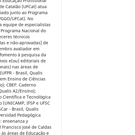
 Educação Profissional
de Catalão (UFCat) atua
iado junto ao Programa
PGGO/UFCat). No
a equipe de especialistas
o Programa Nacional do
eceres técnicos
adas e não-aprovadas] de
membro avaliador em
 fomento à pesquisa da
os e(ou) editoriais de
onais) nas áreas de
UFPR - Brasil, Qualis
 em Ensino de Ciências
ão); CBEF: Caderno
 Qualis A2/Ensino);
 Científica e Tecnológica
ino (UNICAMP, IFSP e UFSC
SCar - Brasil, Qualis
iversidad Pedagógica
a: ensenanza y
l Francisco José de Caldas
o às áreas de Educação e