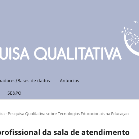
xadores/Bases de dados
Anúncios
SE&PQ
ca - Pesquisa Qualitativa sobre Tecnologias Educacionais na Educaçao
rofissional da sala de atendimento