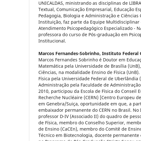
UNICALDAS, ministrando as disciplinas de LIBRA
Textual, Comunicação Empresarial, Educação Esp
Pedagogia, Biologia e Administração e Ciência
Instituição, faz parte da Equipe Multidisciplina
Atendimento Psicopedagógico Especializado - N
professora do curso de Pós-graduação em Psico
Institucional.
Marcos Fernandes-Sobrinho,
Instituto Federal
Marcos Fernandes Sobrinho é Doutor em Educaç
Matemática pela Universidade de Brasília (UnB)
Ciências, na modalidade Ensino de Física (UnB)
Física pela Universidade Federal de Uberlândia
Administração pela Faculdade de Administração 
2010, participou da Escola de Física do Conseil 
Recherche Nucléaire (CERN) [Centro Europeu de
em Genebra/Suiça, oportunidade em que, a parti
embaixador permanente do CERN no Brasil. No I
professor D-IV (Associado II) do quadro de pes
de Física, membro do Conselho Superior, memb
de Ensino (CaCEn), membro do Comitê de Ensin
Técnico em Biotecnologia, docente permanente 