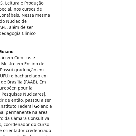
S, Leitura e Produção
ecial, nos cursos de
s Contábeis. Nessa mesma
r do Núcleo de
APE, além de ser
pedagogia Clínico
 Goiano
ão em Ciências e
, Mestre em Ensino de
. Possui graduação em
 (UFU) e bacharelado em
de Brasília (FAAB). Em
Européen pour la
 Pesquisas Nucleares],
r de então, passou a ser
nstituto Federal Goiano é
soal permanente na área
ro da Câmara Consultiva
o, coordenador do Curso
e orientador credenciado