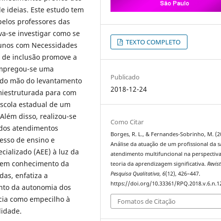
de ideias. Este estudo tem
pelos professores das
va-se investigar como se
TEXTO COMPLETO
lunos com Necessidades
l de inclusão promove a
 empregou-se uma
Publicado
ando mão do levantamento
2018-12-24
miestruturada para com
scola estadual de um
 Além disso, realizou-se
Como Citar
 dos atendimentos
Borges, R. L., & Fernandes-Sobrinho, M. (2
esso de ensino e
Análise da atuação de um profissional da s
ializado (AEE) à luz da
atendimento multifuncional na perspectiv
a tem conhecimento da
teoria da aprendizagem significativa.
Revis
Pesquisa Qualitativa
,
6
(12), 426–447.
das, enfatiza a
https://doi.org/10.33361/RPQ.2018.v.6.n.1
ento da autonomia dos
acia como empecilho à
Fomatos de Citação
lidade.