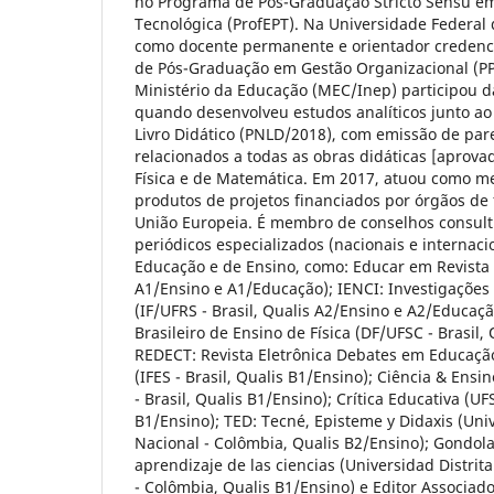
no Programa de Pós-Graduação Stricto Sensu em
Tecnológica (ProfEPT). Na Universidade Federal 
como docente permanente e orientador credenc
de Pós-Graduação em Gestão Organizacional (P
Ministério da Educação (MEC/Inep) participou d
quando desenvolveu estudos analíticos junto a
Livro Didático (PNLD/2018), com emissão de par
relacionados a todas as obras didáticas [aprov
Física e de Matemática. Em 2017, atuou como 
produtos de projetos financiados por órgãos de
União Europeia. É membro de conselhos consultiv
periódicos especializados (nacionais e internaci
Educação e de Ensino, como: Educar em Revista (
A1/Ensino e A1/Educação); IENCI: Investigações
(IF/UFRS - Brasil, Qualis A2/Ensino e A2/Educaç
Brasileiro de Ensino de Física (DF/UFSC - Brasil,
REDECT: Revista Eletrônica Debates em Educação
(IFES - Brasil, Qualis B1/Ensino); Ciência & Ens
- Brasil, Qualis B1/Ensino); Crítica Educativa (UF
B1/Ensino); TED: Tecné, Episteme y Didaxis (Un
Nacional - Colômbia, Qualis B2/Ensino); Gondol
aprendizaje de las ciencias (Universidad Distrita
- Colômbia, Qualis B1/Ensino) e Editor Associad