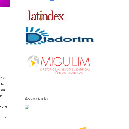
018).
ala de
a da
ta
Associada
2.239