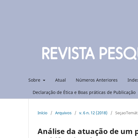
Sobre
Atual
Números Anteriores
Inde
Declaração de Ética e Boas práticas de Publicação
Início
/
Arquivos
/
v. 6 n. 12 (2018)
/
SeçaoTemáti
Análise da atuação de um p