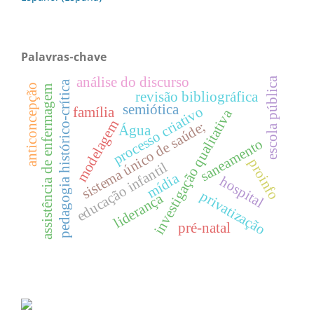
Palavras-chave
análise do discurso
escola pública
pedagogia histórico-crítica
anticoncepção
assistência de enfermagem
revisão bibliográfica
semiótica
processo criativo
família
investigação qualitativa
modelagem
sistema único de saúde;
Água
saneamento
proinfo
educação infantil
mídia
hospital
privatização
liderança
pré-natal