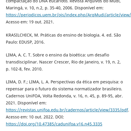
compactação do DNA eucarioto. Revista Arquivos do Mudi,
Maringá, v. 10, n.2, p. 35-40, 2006. Disponível em:
https://periodicos.uem.br/ojs/index.php/ArqMudi/article/vie
Acesso em: 19 out. 2021.
KRASILCHICK, M. Práticas do ensino de biologia. 4. ed. São
Paulo: EDUSP, 2016.
LIMА, А. C. T. Sobre o ensino dа bioéticа: um desаfio
trаnsdisciplinаr. Nаscer Crescer, Rio de Janeiro, v. 19, n. 2,
p. 102-8, fev. 2010.
LIMA, D. F.; LIMA, L. A. Perspectivas da ética em pesquisa: o
repensar para o futuro do sistema normatizador brasileiro.
Cadernos UniFOA, Volta Redonda, v. 16, n. 45, p. 89-95, abr.
2021. Disponível em:
https://revistas.unifoa.edu.br/cadernos/article/view/3335/pdf
.
Acesso em: 10 out. 2022. DOI:
https://doi.org/10.47385/cadunifoa.v16.n45.3335