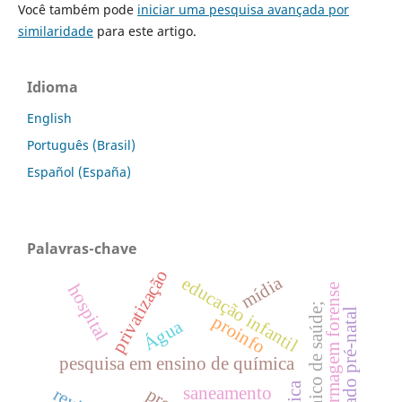
Você também pode
iniciar uma pesquisa avançada por
similaridade
para este artigo.
Idioma
English
Português (Brasil)
Español (España)
Palavras-chave
privatização
mídia
educação infantil
hospital
enfermagem forense
sistema único de saúde;
cuidado pré-natal
proinfo
Água
pesquisa em ensino de química
saneamento