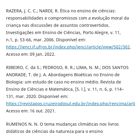
RAZERA, J. C. C.; NARDI, R. Ética no ensino de ciências:
responsabilidades e compromissos com a evolução moral da
criança nas discussões de assuntos controvertidos.
Investigações em Ensino de Ciências, Porto Alegre, v. 11,
n.1, p. 53-66, mar. 2006. Disponível em:
https://ienci.if.ufrgs.br/index.php/ienci/article/view/502/302
.
Acesso em: 09 jan. 2022.
RIBEIRO, C. da S.; PEDROSO, R. R.; LIMA, N. M.; DOS SANTOS
ANDRADE, T. de J. A. Abordagens Bioéticas no Ensino de
Biologia: um estudo de caso no ensino médio. Revista de
Ensino de Ciências e Matemática, [S. l.], v. 11, n. 6, p. 114–
131, mar. 2020. Disponível em:
https://revistapos.cruzeirodosul.edu.br/index.php/rencima/art
Acesso em: 16 out. 2021.
RUMENOS N. N. O tema mudanças climáticas nos livros
didáticos de ciências da natureza para o ensino