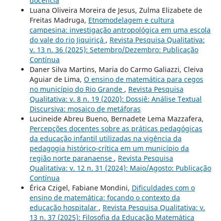
docência
Luana Oliveira Moreira de Jesus, Zulma Elizabete de
Freitas Madruga,
Etnomodelagem e cultura
campesina: investigação antropológica em uma escola
do vale do rio Jiquiriçá
,
Revista Pesquisa Qualitativa:
v. 13 n. 36 (2025): Setembro/Dezembro: Publicação
Contínua
Daner Silva Martins, Maria do Carmo Galiazzi, Cleiva
Aguiar de Lima,
O ensino de matemática para cegos
no município do Rio Grande
,
Revista Pesquisa
Qualitativa: v. 8 n. 19 (2020): Dossiê: Análise Textual
Discursiva: mosaico de metáforas
Lucineide Abreu Bueno, Bernadete Lema Mazzafera,
Percepções docentes sobre as práticas pedagógicas
da educação infantil utilizadas na vigência da
pedagogia histórico-crítica em um município da
região norte paranaense
,
Revista Pesquisa
Qualitativa: v. 12 n. 31 (2024): Maio/Agosto: Publicação
Contínua
Érica Czigel, Fabiane Mondini,
Dificuldades com o
ensino de matemática: focando o contexto da
educação hospitalar
,
Revista Pesquisa Qualitativa: v.
13 n. 37 (2025): Filosofia da Educação Matemática