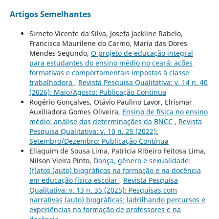
Artigos Semelhantes
Sirneto Vicente da Silva, Josefa Jackline Rabelo,
Francisca Maurilene do Carmo, Maria das Dores
Mendes Segundo,
O projeto de educação integral
para estudantes do ensino médio no ceará: ações
formativas e comportamentais impostas à classe
trabalhadora
,
Revista Pesquisa Qualitativa: v. 14 n. 40
(2026): Maio/Agosto: Publicação Contínua
Rogério Gonçalves, Otávio Paulino Lavor, Elrismar
Auxiliadora Gomes Oliveira,
Ensino de física no ensino
médio: análise das determinações da BNCC
,
Revista
Pesquisa Qualitativa: v. 10 n. 25 (2022):
Setembro/Dezembro: Publicação Contínua
Eliaquim de Sousa Lima, Patricia Ribeiro Feitosa Lima,
Nilson Vieira Pinto,
Dança, gênero e sexualidade:
(f)atos (auto) biográficos na formação e na docência
em educação física escolar
,
Revista Pesquisa
Qualitativa: v. 13 n. 35 (2025): Pesquisas com
narrativas (auto) biográficas: ladrilhando percursos e
experiências na formação de professores e na