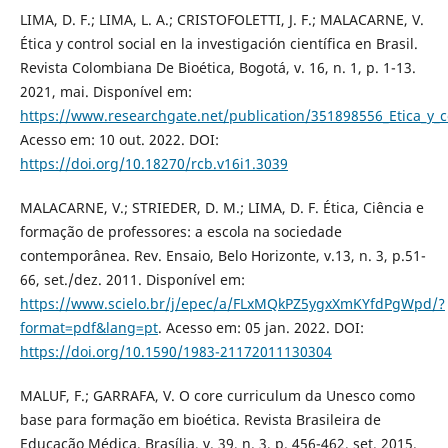
LIMA, D. F.; LIMA, L. A.; CRISTOFOLETTI, J. F.; MALACARNE, V.
Ética y control social en la investigación científica en Brasil.
Revista Colombiana De Bioética, Bogotá, v. 16, n. 1, p. 1-13.
2021, mai. Disponível em:
https://www.researchgate.net/publication/351898556_Etica_y_con
Acesso em: 10 out. 2022. DOI:
https://doi.org/10.18270/rcb.v16i1.3039
MALACARNE, V.; STRIEDER, D. M.; LIMA, D. F. Ética, Ciência e
formação de professores: a escola na sociedade
contemporânea. Rev. Ensaio, Belo Horizonte, v.13, n. 3, p.51-
66, set./dez. 2011. Disponível em:
https://www.scielo.br/j/epec/a/FLxMQkPZ5ygxXmKYfdPgWpd/?
format=pdf&lang=pt
. Acesso em: 05 jan. 2022. DOI:
https://doi.org/10.1590/1983-21172011130304
MALUF, F.; GARRAFA, V. O core curriculum da Unesco como
base para formação em bioética. Revista Brasileira de
Educação Médica, Brasília, v. 39, n. 3, p. 456-462, set. 2015.