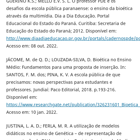
GUERINO K.S.; MELLO E.V. S. L. O professor PDE e os
desafios da escola pública paranaense: o ensino da bioética
através da multimídia. Dia a Dia Educação. Portal
Educacional do Estado do Paraná. Curitiba: Secretaria de
Educação do Estado do Paraná; 2012. Disponível em:
http://www.diaadiaeducacao.pr.gov.br/portals/cadernospde/p
Acesso em: 08 out. 2022.
JÁCOME, M. de Q. D.; LOUZADA-SILVA, D. Bioética no Ensino
Médio: Fundamentos para uma proposta de inserção. In:
SANTOS, F. M. dos; PINA, K. V. A escola pública de que
precisamos: novas perspectivas para estudantes e
professores. Jundiaí: Paco Editorial, 2018. p.193-216.
Disponível em:
https://www.researchgate.net/publication/326231601_Bioeti
Acesso em: 10 jan. 2022.
JUSTINA, L. A. D.; FERLA, M. R. A utilização de modelos
didáticos no ensino de Genética – de representação de