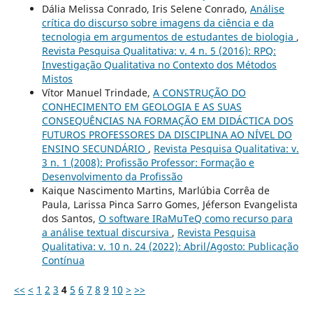
Dália Melissa Conrado, Iris Selene Conrado,
Análise
crítica do discurso sobre imagens da ciência e da
tecnologia em argumentos de estudantes de biologia
,
Revista Pesquisa Qualitativa: v. 4 n. 5 (2016): RPQ:
Investigação Qualitativa no Contexto dos Métodos
Mistos
Vítor Manuel Trindade,
A CONSTRUÇÃO DO
CONHECIMENTO EM GEOLOGIA E AS SUAS
CONSEQUÊNCIAS NA FORMAÇÃO EM DIDÁCTICA DOS
FUTUROS PROFESSORES DA DISCIPLINA AO NÍVEL DO
ENSINO SECUNDÁRIO
,
Revista Pesquisa Qualitativa: v.
3 n. 1 (2008): Profissão Professor: Formação e
Desenvolvimento da Profissão
Kaique Nascimento Martins, Marlúbia Corrêa de
Paula, Larissa Pinca Sarro Gomes, Jéferson Evangelista
dos Santos,
O software IRaMuTeQ como recurso para
a análise textual discursiva
,
Revista Pesquisa
Qualitativa: v. 10 n. 24 (2022): Abril/Agosto: Publicação
Contínua
<<
<
1
2
3
4
5
6
7
8
9
10
>
>>