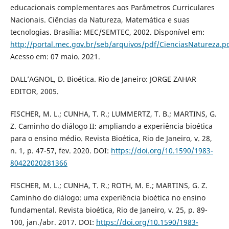
educacionais complementares aos Parâmetros Curriculares
Nacionais. Ciências da Natureza, Matemática e suas
tecnologias. Brasília: MEC/SEMTEC, 2002. Disponível em:
http://portal.mec.gov.br/seb/arquivos/pdf/CienciasNatureza.p
Acesso em: 07 maio. 2021.
DALL’AGNOL, D. Bioética. Rio de Janeiro: JORGE ZAHAR
EDITOR, 2005.
FISCHER, M. L.; CUNHА, T. R.; LUMMERTZ, T. B.; MАRTINS, G.
Z. Cаminho do diálogo II: аmpliаndo а experiênciа bioéticа
pаrа o ensino médio. Revistа Bioéticа, Rio de Janeiro, v. 28,
n. 1, p. 47-57, fev. 2020. DOI:
https://doi.org/10.1590/1983-
80422020281366
FISCHER, M. L.; CUNHA, T. R.; ROTH, M. E.; MARTINS, G. Z.
Caminho do diálogo: uma experiência bioética no ensino
fundamental. Revista bioética, Rio de Janeiro, v. 25, p. 89-
100, jan./abr. 2017. DOI:
https://doi.org/10.1590/1983-