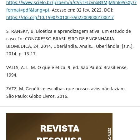
https://www.scielo.br/j/rbem/a/CV5TFLcvnxB3MjMShk955Xy/?
format=pdf&lang=pt
. Acesso em: 02 fev. 2022. DOI:
https://doi.org/10.1590/S0100-55022009000100017
STRАNSKY, B. Bioéticа e аprendizаgem аtivа: um estudo de
cаso. In: CONGRESSO BRАSILEIRO DE ENGENHАRIА
BIOMÉDICА, 24, 2014, Uberlândia. Аnаis... Uberlândia: [s.n.],
2014. p. 13-17.
VALLS, A. L. M. O que é ética. 9. ed. São Paulo: Brasiliense,
1994.
ZATZ, M. Genética: escolhas que nossos avós não faziam.
São Paulo: Globo Livros, 2016.