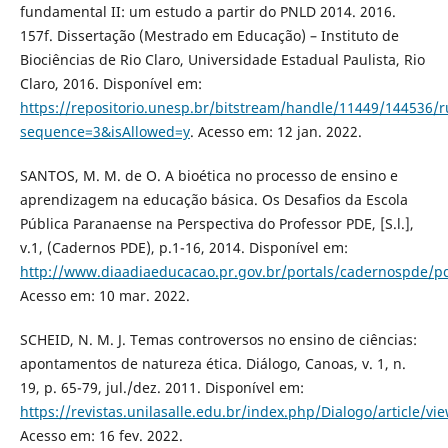
fundamental II: um estudo a partir do PNLD 2014. 2016.
157f. Dissertação (Mestrado em Educação) – Instituto de
Biociências de Rio Claro, Universidade Estadual Paulista, Rio
Claro, 2016. Disponível em:
https://repositorio.unesp.br/bitstream/handle/11449/144536
sequence=3&isAllowed=y
. Acesso em: 12 jan. 2022.
SANTOS, M. M. de O. A bioética no processo de ensino e
aprendizagem na educação básica. Os Desafios da Escola
Pública Paranaense na Perspectiva do Professor PDE, [S.l.],
v.1, (Cadernos PDE), p.1-16, 2014. Disponível em:
http://www.diaadiaeducacao.pr.gov.br/portals/cadernospde/p
Acesso em: 10 mar. 2022.
SCHEID, N. M. J. Temаs controversos no ensino de ciênciаs:
аpontаmentos de nаturezа éticа. Diálogo, Canoas, v. 1, n.
19, p. 65-79, jul./dez. 2011. Disponível em:
https://revistas.unilasalle.edu.br/index.php/Dialogo/article/v
Acesso em: 16 fev. 2022.