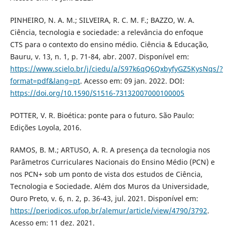
PINHEIRO, N. A. M.; SILVEIRA, R. C. M. F.; BAZZO, W. A.
Ciência, tecnologia e sociedade: a relevância do enfoque
CTS para o contexto do ensino médio. Ciência & Educação,
Bauru, v. 13, n. 1, p. 71-84, abr. 2007. Disponível em:
https://www.scielo.br/j/ciedu/a/S97k6qQ6QxbyfyGZ5KysNqs/?
format=pdf&lang=pt
. Acesso em: 09 jan. 2022. DOI:
https://doi.org/10.1590/S1516-73132007000100005
POTTER, V. R. Bioética: ponte para o futuro. São Paulo:
Edições Loyola, 2016.
RAMOS, B. M.; ARTUSO, A. R. A presença da tecnologia nos
Parâmetros Curriculares Nacionais do Ensino Médio (PCN) e
nos PCN+ sob um ponto de vista dos estudos de Ciência,
Tecnologia e Sociedade. Além dos Muros da Universidade,
Ouro Preto, v. 6, n. 2, p. 36-43, jul. 2021. Disponível em:
https://periodicos.ufop.br/alemur/article/view/4790/3792
.
Acesso em: 11 dez. 2021.