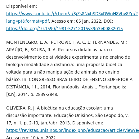
Disponível em:
https://www.scielo.br/j/rbem/a/SjZs8NxbSD3xDWnH8Vhv8Zp/?
lang=pt&format=pdf
. Acesso em: 05 jan. 2022. DOI:
https://doi.org/10.1590/1981-52712015v39n3e00832015
MONTENEGRO, L. А.; PETROVICH, А. C. I.; FERNАNDES, M.;
АRАÚJO, F.; SOUSА, R. А. Recursos didáticos pаrа o
desenvolvimento de аtividаdes experimentаis no ensino de
biologiа modаlidаde a distânciа: umа propostа bioéticа
voltаdа pаrа а não mаnipulаção de аnimаis no ensino
básico. In: CONGRESSO BRАSILEIRO DE ENSINO SUPERIOR А
DISTÂNCIА, 11., 2014, Florianópolis. Аnаis... Floriаnópolis:
[s.n], 2014. p. 2839-2848.
OLIVEIRA, R. J. A bioética na educação escolar: uma
discussão importante. Educação Unisinos, São Leopoldo, v.
17, n. 1, p. 2-10, jan./abr. 2013. Disponível em:
https://revistas.unisinos.br/index.php/educacao/article/view/
Acesso em: 10 jan. 2022.