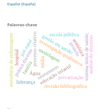
Español (España)
Palavras-chave
processo criativo
escola pública
sistema único de saúde;
assistência de enfermagem
gestão em saúde;
análise do discurso
semiótica
investigação qualitativa
pré-natal
proinfo
modelagem
prática docente
hospital
mídia
família
educação infantil
saneamento
Água
privatização
liderança
revisão bibliográfica