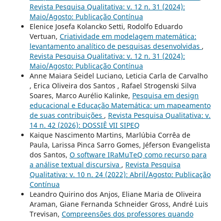
Revista Pesquisa Qualitativa: v. 12 n. 31 (2024):
Maio/Agosto: Publicação Contínua
Elenice Josefa Kolancko Setti, Rodolfo Eduardo
Vertuan,
Criatividade em modelagem matemática:
levantamento analítico de pesquisas desenvolvidas
,
Revista Pesquisa Qualitativa: v. 12 n. 31 (2024):
Maio/Agosto: Publicação Contínua
Anne Maiara Seidel Luciano, Leticia Carla de Carvalho
, Erica Oliveira dos Santos , Rafael Strogenski Silva
Soares, Marco Aurélio Kalinke,
Pesquisa em design
educacional e Educação Matemática: um mapeamento
de suas contribuições
,
Revista Pesquisa Qualitativa: v.
14 n. 42 (2026): DOSSIÊ VII SIPEQ
Kaique Nascimento Martins, Marlúbia Corrêa de
Paula, Larissa Pinca Sarro Gomes, Jéferson Evangelista
dos Santos,
O software IRaMuTeQ como recurso para
a análise textual discursiva
,
Revista Pesquisa
Qualitativa: v. 10 n. 24 (2022): Abril/Agosto: Publicação
Contínua
Leandro Quirino dos Anjos, Eliane Maria de Oliveira
Araman, Giane Fernanda Schneider Gross, André Luis
Trevisan,
Compreensões dos professores quando