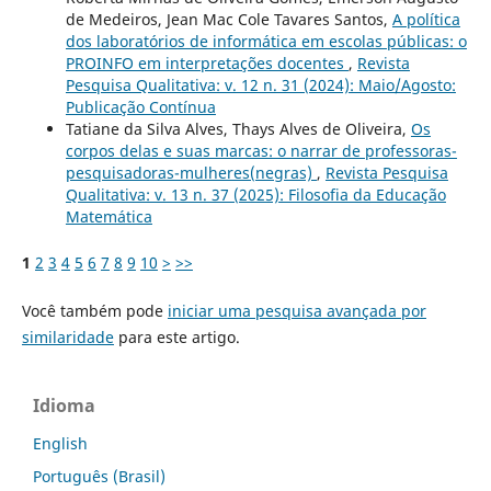
de Medeiros, Jean Mac Cole Tavares Santos,
A política
dos laboratórios de informática em escolas públicas: o
PROINFO em interpretações docentes
,
Revista
Pesquisa Qualitativa: v. 12 n. 31 (2024): Maio/Agosto:
Publicação Contínua
Tatiane da Silva Alves, Thays Alves de Oliveira,
Os
corpos delas e suas marcas: o narrar de professoras-
pesquisadoras-mulheres(negras)
,
Revista Pesquisa
Qualitativa: v. 13 n. 37 (2025): Filosofia da Educação
Matemática
1
2
3
4
5
6
7
8
9
10
>
>>
Você também pode
iniciar uma pesquisa avançada por
similaridade
para este artigo.
Idioma
English
Português (Brasil)