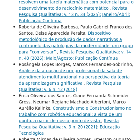
resolvem uma tarefa matemática com potencial para o
desenvolvimento do raciocínio matemático
,
Revista
Pesquisa Qualitativa: v. 13 n. 33 (2025): Janeiro/Abril:
Publicação Contínua
Roberta de Oliveira Barbosa, Paulo Gabriel Franco dos
Santos, Deise Aparecida Peralta,
Dispositivo
metodológico de produção de dados narrativos a
contrapelo das patologias da modernidade: um grupo
para “comversar”
,
Revista Pesquisa Qualitativa: v. 14
n. 40 (2026): Maio/Agosto: Publicação Contínua
Rosângela Lopes Borges, Marcos Fernandes-Sobrinho,
Análise da atuação de um profissional da sala de
atendimento multifuncional na perspectiva da teoria
da aprendizagem significativa
,
Revista Pesquisa
Qualitativa: v. 6 n. 12 (2018)
Érica Oliveira dos Santos, Giane Fernanda Schneider
Gross, Neumar Regiane Machado Albertoni, Marco
Aurélio Kalinke,
Construtivismo e Construcionismo no
trabalho com robótica educacional: a vista de um
ponto, a partir de nosso ponto de vista
,
Revista
Pesquisa Qualitativa: v. 9 n. 20 (2021): Educação
Tecnológica
Roberta Mirnas de Oliveira Gomes, Emerson Augusto