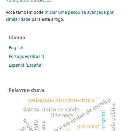
Você também pode
iniciar uma pesquisa avançada por
similaridade
para este artigo.
Idioma
English
Português (Brasil)
Español (España)
Palavras-chave
pesquisa em ensino de química
pedagogia histórico-crítica
escola pública
sistema único de saúde;
hospital
liderança
modelagem
mídia
Água
pré-natal