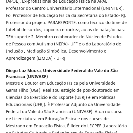
(APOE). Ex-profissional de Educação Física na APAE.
Professor do Centro Universitário Internacional (UNINTER).
Foi Professor de Educação Física da Secretaria do Estado- RJ.
Professor do projeto PARAESPORTE, como técnico do time de
futebol de surdos, capoeira e xadrez, aulas de natação para
TEA suporte 2. Membro colaborador do Núcleo de Estudos
de Pessoa com Autismo (NEPA)- UFF e o do Laboratório de
Inclusão , Mediação Simbólica, Desenvolvimento e
Aprendizagem (LIMDA) - UFRJ
Diego Luz Moura,
Universidade Federal do Vale do São
Francisco (UNIVASF)
Mestre e Doutor em Educação Física pela Universidade
Gama Filho (UGF). Realizou estágio de pós-doutorado em
Ciências do Exercício e do Esporte (UERJ) e em Políticas
Educacionais (UFRJ). É Professor Adjunto da Universidade
Federal do Vale do São Francisco (UNIVASF). Atua no curso
de Licenciatura em Educação Física e nos cursos de
Mestrado em Educação Física. É líder do LECPEF (Laboratório
de Estudos Culturais e Pedagógicos da Educação Física).