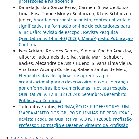
professores e na docência
Daniela Jordão Garcia Perez, Carmem Silvia de Souza
Lima, Elisa Tomoe Moriya Schlünzen, Klaus Schlünzen
Junior,
Abordagem construcionista, contextualizada e
significativa na formação on-line de educadores para
a inclusão: revisão de escopo
,
Revista Pesquisa
Qualitativa: v. 14 n. 40 (2026): Maio/Agosto: Publicação
Contínua
Ises Adriana Reis dos Santos, Simone Coelho Amestoy,
Gilberto Tadeu Reis da Silva, Vânia Marli Schubert
Backes, Alexandre de Assis Bueno, Silvana Lima Vieira,
Ana Lúcia Arcanjo Cordeiro, Rafaela Santos de Melo,
Elementos das disciplinas de aprendizagem
organizacional para o desenvolvimento da liderança
por enfermeiras ibero-americanas
,
Revista Pesquisa
Qualitativa: v. 12 n. 32 (2024): Setembro/Dezembro:
Publicação Contínua
Tadeu dos Santos,
FORMAÇÃO DE PROFESSORES: UM
MAPEAMENTO DOS GRUPOS E LINHAS DE PESQUISAS
,
Revista Pesquisa Qualitativa: v. 3 n. 1 (2008): Profissão
Professor: Formação e Desenvolvimento da Profissão
1
2
3
4
5
6
7
8
9
10
>
>>