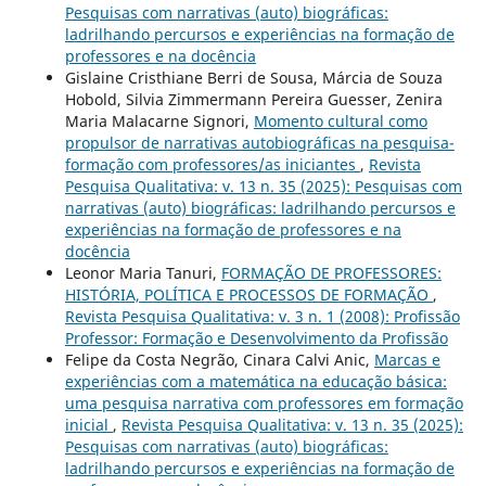
Pesquisas com narrativas (auto) biográficas:
ladrilhando percursos e experiências na formação de
professores e na docência
Gislaine Cristhiane Berri de Sousa, Márcia de Souza
Hobold, Silvia Zimmermann Pereira Guesser, Zenira
Maria Malacarne Signori,
Momento cultural como
propulsor de narrativas autobiográficas na pesquisa-
formação com professores/as iniciantes
,
Revista
Pesquisa Qualitativa: v. 13 n. 35 (2025): Pesquisas com
narrativas (auto) biográficas: ladrilhando percursos e
experiências na formação de professores e na
docência
Leonor Maria Tanuri,
FORMAÇÃO DE PROFESSORES:
HISTÓRIA, POLÍTICA E PROCESSOS DE FORMAÇÃO
,
Revista Pesquisa Qualitativa: v. 3 n. 1 (2008): Profissão
Professor: Formação e Desenvolvimento da Profissão
Felipe da Costa Negrão, Cinara Calvi Anic,
Marcas e
experiências com a matemática na educação básica:
uma pesquisa narrativa com professores em formação
inicial
,
Revista Pesquisa Qualitativa: v. 13 n. 35 (2025):
Pesquisas com narrativas (auto) biográficas:
ladrilhando percursos e experiências na formação de