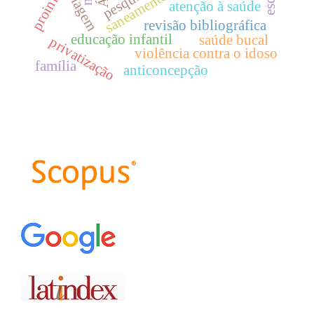
proinfo
saneamento
atenção à saúde
revisão bibliográfica
educação infantil
saúde bucal
privatização
violência contra o idoso
família
anticoncepção