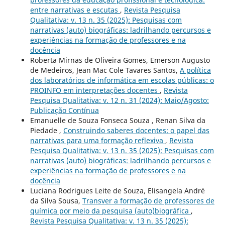
entre narrativas e escutas
,
Revista Pesquisa
Qualitativa: v. 13 n. 35 (2025): Pesquisas com
narrativas (auto) biográficas: ladrilhando percursos e
experiências na formação de professores e na
docência
Roberta Mirnas de Oliveira Gomes, Emerson Augusto
de Medeiros, Jean Mac Cole Tavares Santos,
A política
dos laboratórios de informática em escolas públicas: o
PROINFO em interpretações docentes
,
Revista
Pesquisa Qualitativa: v. 12 n. 31 (2024): Maio/Agosto:
Publicação Contínua
Emanuelle de Souza Fonseca Souza , Renan Silva da
Piedade ,
Construindo saberes docentes: o papel das
narrativas para uma formação reflexiva
,
Revista
Pesquisa Qualitativa: v. 13 n. 35 (2025): Pesquisas com
narrativas (auto) biográficas: ladrilhando percursos e
experiências na formação de professores e na
docência
Luciana Rodrigues Leite de Souza, Elisangela André
da Silva Sousa,
Transver a formação de professores de
química por meio da pesquisa (auto)biográfica
,
Revista Pesquisa Qualitativa: v. 13 n. 35 (2025):