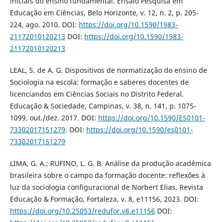
iniciais do ensino fundamental. Ensaio Pesquisa em
Educação em Ciências, Belo Horizonte, v. 12, n. 2, p. 205-
224, ago. 2010. DOI:
https://doi.org/10.1590/1983-
21172010120213
DOI:
https://doi.org/10.1590/1983-
21172010120213
LEAL, S. de A. G. Dispositivos de normatização do ensino de
Sociologia na escola: formação e saberes docentes de
licenciandos em Ciências Sociais no Distrito Federal.
Educação & Sociedade, Campinas, v. 38, n. 141, p. 1075-
1099, out./dez. 2017. DOI:
https://doi.org/10.1590/ES0101-
73302017151279
. DOI:
https://doi.org/10.1590/es0101-
73302017151279
LIMA, G. A.; RUFINO, L. G. B. Análise da produção acadêmica
brasileira sobre o campo da formação docente: reflexões à
luz da sociologia configuracional de Norbert Elias. Revista
Educação & Formação, Fortaleza, v. 8, e11156, 2023. DOI:
https://doi.org/10.25053/redufor.v8.e11156
DOI: