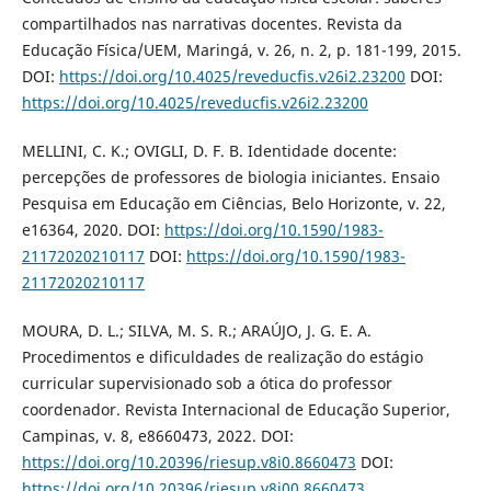
compartilhados nas narrativas docentes. Revista da
Educação Física/UEM, Maringá, v. 26, n. 2, p. 181-199, 2015.
DOI:
https://doi.org/10.4025/reveducfis.v26i2.23200
DOI:
https://doi.org/10.4025/reveducfis.v26i2.23200
MELLINI, C. K.; OVIGLI, D. F. B. Identidade docente:
percepções de professores de biologia iniciantes. Ensaio
Pesquisa em Educação em Ciências, Belo Horizonte, v. 22,
e16364, 2020. DOI:
https://doi.org/10.1590/1983-
21172020210117
DOI:
https://doi.org/10.1590/1983-
21172020210117
MOURA, D. L.; SILVA, M. S. R.; ARAÚJO, J. G. E. A.
Procedimentos e dificuldades de realização do estágio
curricular supervisionado sob a ótica do professor
coordenador. Revista Internacional de Educação Superior,
Campinas, v. 8, e8660473, 2022. DOI:
https://doi.org/10.20396/riesup.v8i0.8660473
DOI:
https://doi.org/10.20396/riesup.v8i00.8660473