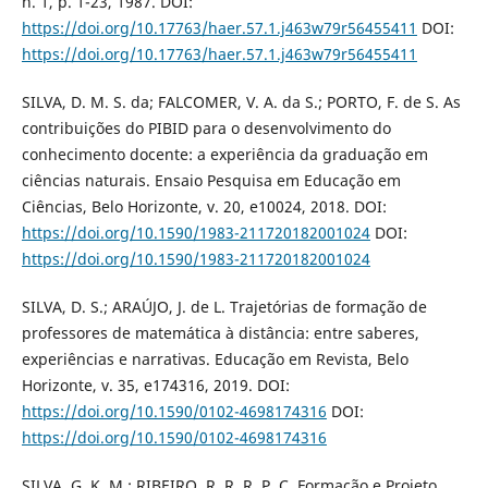
n. 1, p. 1-23, 1987. DOI:
https://doi.org/10.17763/haer.57.1.j463w79r56455411
DOI:
https://doi.org/10.17763/haer.57.1.j463w79r56455411
SILVA, D. M. S. da; FALCOMER, V. A. da S.; PORTO, F. de S. As
contribuições do PIBID para o desenvolvimento do
conhecimento docente: a experiência da graduação em
ciências naturais. Ensaio Pesquisa em Educação em
Ciências, Belo Horizonte, v. 20, e10024, 2018. DOI:
https://doi.org/10.1590/1983-211720182001024
DOI:
https://doi.org/10.1590/1983-211720182001024
SILVA, D. S.; ARAÚJO, J. de L. Trajetórias de formação de
professores de matemática à distância: entre saberes,
experiências e narrativas. Educação em Revista, Belo
Horizonte, v. 35, e174316, 2019. DOI:
https://doi.org/10.1590/0102-4698174316
DOI:
https://doi.org/10.1590/0102-4698174316
SILVA, G. K. M.; RIBEIRO, R. R. R. P. C. Formação e Projeto