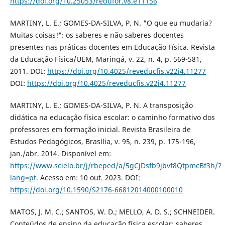
https://doi.org/10.25053/redufor.v8.e11156
MARTINY, L. E.; GOMES-DA-SILVA, P. N. "O que eu mudaria?
Muitas coisas!": os saberes e não saberes docentes
presentes nas práticas docentes em Educação Física. Revista
da Educação Física/UEM, Maringá, v. 22, n. 4, p. 569-581,
2011. DOI:
https://doi.org/10.4025/reveducfis.v22i4.11277
DOI:
https://doi.org/10.4025/reveducfis.v22i4.11277
MARTINY, L. E.; GOMES-DA-SILVA, P. N. A transposição
didática na educação física escolar: o caminho formativo dos
professores em formação inicial. Revista Brasileira de
Estudos Pedagógicos, Brasília, v. 95, n. 239, p. 175-196,
jan./abr. 2014. Disponível em:
https://www.scielo.br/j/rbeped/a/5gCjDsfb9jbvf8QtpmcBf3h/?
lang=pt
. Acesso em: 10 out. 2023. DOI:
https://doi.org/10.1590/S2176-66812014000100010
MATOS, J. M. C.; SANTOS, W. D.; MELLO, A. D. S.; SCHNEIDER.
Conteúdos de ensino da educação física escolar: saberes