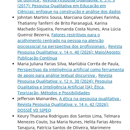
(2017): Pesquisa Qualitativa em Educação em
Ciências: enfoque na construção e análise dos dados
Johntan Martins Sousa, Marciana Gonçalves Farinha,
Thatianny Tanferri de Brito Paranaguá, Karina
Machado Siqueira, Fernanda Costa Nunes, Ana Lúcia
Queiroz Bezerra,
Fatores restritivos para o
acolhimento centrado na pessoa na atenção
psicossocial na perspectiva dos profissionais
,
Revista
Pesquisa Qualitativa: v. 14 n. 40 (2026): Maio/Agosto:
Publicação Contínua
Maria Juliana Farias Silva, Marlúbia Corrêa de Paula,
Perspectivas da inteligência artificial como ferramenta
de apoio para análise textual discursiva
,
Revista
Pesquisa Qualitativa: v. 12 n. 30 (2024): Pesquisa
Qualitativa e Inteligência Artificial (IA): Ética,
Teorização, Métodos e Possibilidades
Jefferson Mainardes,
A ética na pesquisa qualitativa
,
Revista Pesquisa Qualitativa: v. 14 n. 42 (2026):
DOSSIÊ VII SIPEQ
Keury Thaisana Rodrigues dos Santos Lima, Telmara
Menezes Couto, Isa Maria Nunes, Helita Farias Abreu
Tanajura, Patrícia Santos de Oliveira, Marimeire