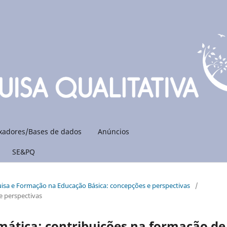
xadores/Bases de dados
Anúncios
SE&PQ
quisa e Formação na Educação Básica: concepções e perspectivas
/
e perspectivas
mática: contribuições na formação de