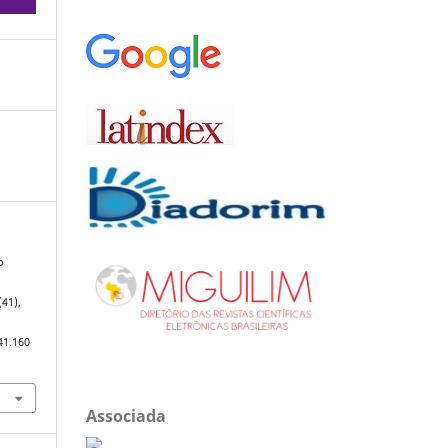
o
(41),
41.160
Associada