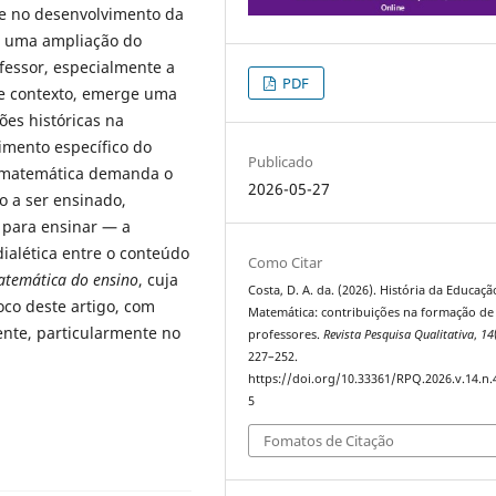
e no desenvolvimento da
e uma ampliação do
fessor, especialmente a
PDF
se contexto, emerge uma
ões históricas na
imento específico do
Publicado
m matemática demanda o
2026-05-27
 a ser ensinado,
para ensinar — a
dialética entre o conteúdo
Como Citar
temática do ensino
, cuja
Costa, D. A. da. (2026). História da Educaçã
oco deste artigo, com
Matemática: contribuições na formação de
ente, particularmente no
professores.
Revista Pesquisa Qualitativa
,
14
227–252.
https://doi.org/10.33361/RPQ.2026.v.14.n.
5
Fomatos de Citação