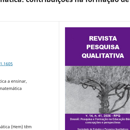
41.1605
ica a ensinar,
 matemática
mática (Hem) têm