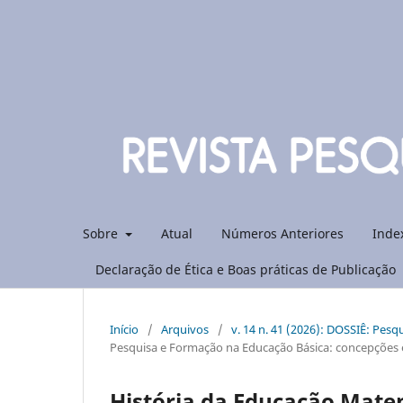
Sobre
Atual
Números Anteriores
Inde
Declaração de Ética e Boas práticas de Publicação
Início
/
Arquivos
/
v. 14 n. 41 (2026): DOSSIÊ: Pes
Pesquisa e Formação na Educação Básica: concepções 
História da Educação Mate