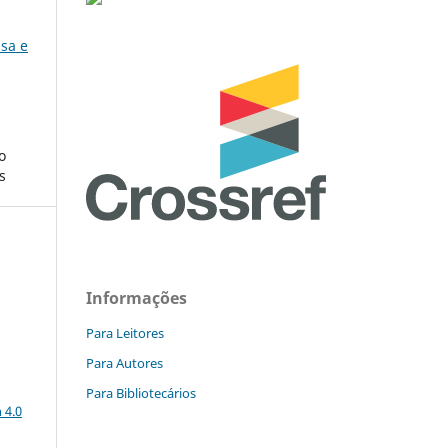
isa e
o
s
Informações
Para Leitores
Para Autores
a
Para Bibliotecários
 4.0