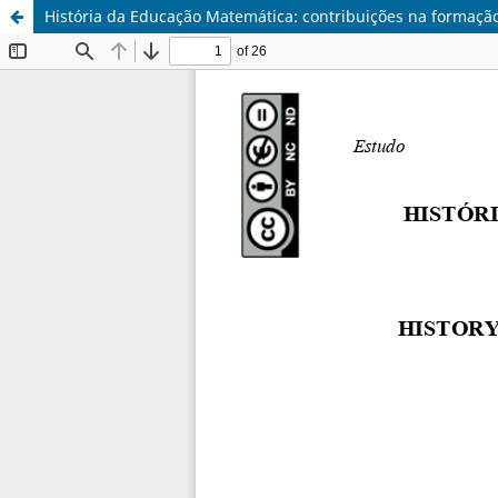
História da Educação Matemática: contribuições na formaçã