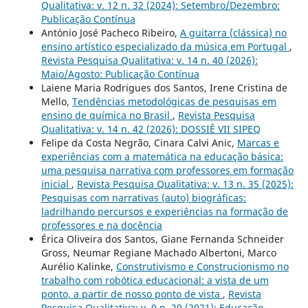
Qualitativa: v. 12 n. 32 (2024): Setembro/Dezembro:
Publicação Contínua
António José Pacheco Ribeiro,
A guitarra (clássica) no
ensino artístico especializado da música em Portugal
,
Revista Pesquisa Qualitativa: v. 14 n. 40 (2026):
Maio/Agosto: Publicação Contínua
Laiene Maria Rodrigues dos Santos, Irene Cristina de
Mello,
Tendências metodológicas de pesquisas em
ensino de química no Brasil
,
Revista Pesquisa
Qualitativa: v. 14 n. 42 (2026): DOSSIÊ VII SIPEQ
Felipe da Costa Negrão, Cinara Calvi Anic,
Marcas e
experiências com a matemática na educação básica:
uma pesquisa narrativa com professores em formação
inicial
,
Revista Pesquisa Qualitativa: v. 13 n. 35 (2025):
Pesquisas com narrativas (auto) biográficas:
ladrilhando percursos e experiências na formação de
professores e na docência
Érica Oliveira dos Santos, Giane Fernanda Schneider
Gross, Neumar Regiane Machado Albertoni, Marco
Aurélio Kalinke,
Construtivismo e Construcionismo no
trabalho com robótica educacional: a vista de um
ponto, a partir de nosso ponto de vista
,
Revista
Pesquisa Qualitativa: v. 9 n. 20 (2021): Educação