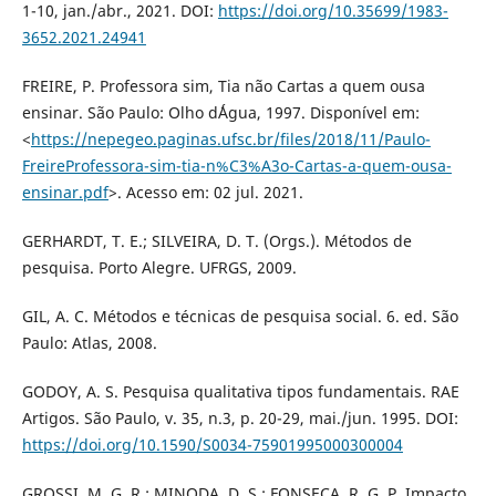
1-10, jan./abr., 2021. DOI:
https://doi.org/10.35699/1983-
3652.2021.24941
FREIRE, P. Professora sim, Tia não Cartas a quem ousa
ensinar. São Paulo: Olho d´Água, 1997. Disponível em:
<
https://nepegeo.paginas.ufsc.br/files/2018/11/Paulo-
FreireProfessora-sim-tia-n%C3%A3o-Cartas-a-quem-ousa-
ensinar.pdf
>. Acesso em: 02 jul. 2021.
GERHARDT, T. E.; SILVEIRA, D. T. (Orgs.). Métodos de
pesquisa. Porto Alegre. UFRGS, 2009.
GIL, A. C. Métodos e técnicas de pesquisa social. 6. ed. São
Paulo: Atlas, 2008.
GODOY, A. S. Pesquisa qualitativa tipos fundamentais. RAE
Artigos. São Paulo, v. 35, n.3, p. 20-29, mai./jun. 1995. DOI:
https://doi.org/10.1590/S0034-75901995000300004
GROSSI, M. G. R.; MINODA, D. S.; FONSECA, R. G. P. Impacto