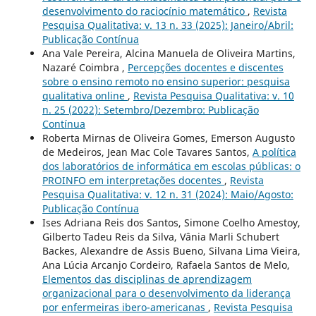
desenvolvimento do raciocínio matemático
,
Revista
Pesquisa Qualitativa: v. 13 n. 33 (2025): Janeiro/Abril:
Publicação Contínua
Ana Vale Pereira, Alcina Manuela de Oliveira Martins,
Nazaré Coimbra ,
Percepções docentes e discentes
sobre o ensino remoto no ensino superior: pesquisa
qualitativa online
,
Revista Pesquisa Qualitativa: v. 10
n. 25 (2022): Setembro/Dezembro: Publicação
Contínua
Roberta Mirnas de Oliveira Gomes, Emerson Augusto
de Medeiros, Jean Mac Cole Tavares Santos,
A política
dos laboratórios de informática em escolas públicas: o
PROINFO em interpretações docentes
,
Revista
Pesquisa Qualitativa: v. 12 n. 31 (2024): Maio/Agosto:
Publicação Contínua
Ises Adriana Reis dos Santos, Simone Coelho Amestoy,
Gilberto Tadeu Reis da Silva, Vânia Marli Schubert
Backes, Alexandre de Assis Bueno, Silvana Lima Vieira,
Ana Lúcia Arcanjo Cordeiro, Rafaela Santos de Melo,
Elementos das disciplinas de aprendizagem
organizacional para o desenvolvimento da liderança
por enfermeiras ibero-americanas
,
Revista Pesquisa