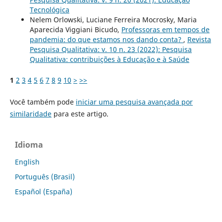
Tecnológica
Nelem Orlowski, Luciane Ferreira Mocrosky, Maria
Aparecida Viggiani Bicudo,
Professoras em tempos de
pandemia: do que estamos nos dando conta?
,
Revista
Pesquisa Qualitativa: v. 10 n. 23 (2022): Pesquisa
Qualitativa: contribuições à Educação e à Saúde
1
2
3
4
5
6
7
8
9
10
>
>>
Você também pode
iniciar uma pesquisa avançada por
similaridade
para este artigo.
Idioma
English
Português (Brasil)
Español (España)