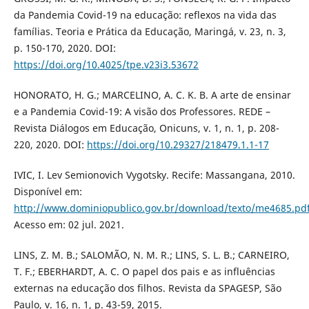
da Pandemia Covid-19 na educação: reflexos na vida das
famílias. Teoria e Prática da Educação, Maringá, v. 23, n. 3,
p. 150-170, 2020. DOI:
https://doi.org/10.4025/tpe.v23i3.53672
HONORATO, H. G.; MARCELINO, A. C. K. B. A arte de ensinar
e a Pandemia Covid-19: A visão dos Professores. REDE –
Revista Diálogos em Educação, Onicuns, v. 1, n. 1, p. 208-
220, 2020. DOI:
https://doi.org/10.29327/218479.1.1-17
IVIC, I. Lev Semionovich Vygotsky. Recife: Massangana, 2010.
Disponível em:
http://www.dominiopublico.gov.br/download/texto/me4685.pd
Acesso em: 02 jul. 2021.
LINS, Z. M. B.; SALOMÃO, N. M. R.; LINS, S. L. B.; CARNEIRO,
T. F.; EBERHARDT, A. C. O papel dos pais e as influências
externas na educação dos filhos. Revista da SPAGESP, São
Paulo, v. 16, n. 1, p. 43-59, 2015.