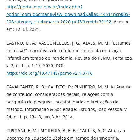
http://portal.mec.gov.br/index.php?
option=com_docman&view=download&alias=14511pcp005-
20&category_slud=marco-2020-pdf&Itemid=30192
. Acesso
em: 12 jul. 2021.
CASTRO, M. A.; VASCONCELOS, J. G.; ALVES, M. M. “Estamos
em casa!”: narrativas do cotidiano remoto da educação
infantil em tempo de Pandemia. Revista do PEMO, Fortaleza,
v. 2, n. 1, p. 1-17, 2020. DOI:
https://doi.org/10.47149/pemo.v2i1.3716
CAVALCANTE, R. B.; CALIXTO, P.; PINHEIRO, M. M. K. Análise
de conteúdo: considerações gerais, relações com a
pergunta de pesquisa, possibilidades e limitações do
método. Informação & Sociedade: Estudos, João Pessoa, v.
24, n. 1, p. 13-18, jan./abr. 2014.
CIPRIANI, F. M.; MOREIRA, A. F. B.; CARIUS, A. C. Atuação
Docente na Educação Básica em Tempo de Pandemia.