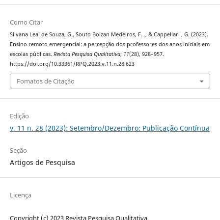
Como Citar
Silvana Leal de Souza, G., Souto Bolzan Medeiros, F. ., & Cappellari , G. (2023).
Ensino remoto emergencial: a percepção dos professores dos anos iniciais em
escolas públicas.
Revista Pesquisa Qualitativa
,
11
(28), 928–957.
https://doi.org/10.33361/RPQ.2023.v.11.n.28.623
Fomatos de Citação
Edição
v. 11 n. 28 (2023): Setembro/Dezembro: Publicação Contínua
Seção
Artigos de Pesquisa
Licença
Copyright (c) 2023 Revista Pesquisa Qualitativa