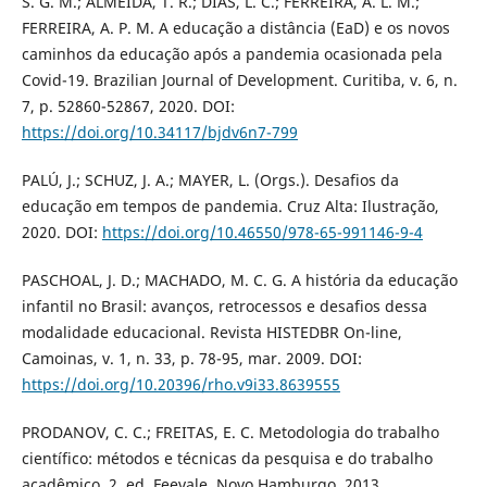
S. G. M.; ALMEIDA, T. R.; DIAS, L. C.; FERREIRA, A. L. M.;
FERREIRA, A. P. M. A educação a distância (EaD) e os novos
caminhos da educação após a pandemia ocasionada pela
Covid-19. Brazilian Journal of Development. Curitiba, v. 6, n.
7, p. 52860-52867, 2020. DOI:
https://doi.org/10.34117/bjdv6n7-799
PALÚ, J.; SCHUZ, J. A.; MAYER, L. (Orgs.). Desafios da
educação em tempos de pandemia. Cruz Alta: Ilustração,
2020. DOI:
https://doi.org/10.46550/978-65-991146-9-4
PASCHOAL, J. D.; MACHADO, M. C. G. A história da educação
infantil no Brasil: avanços, retrocessos e desafios dessa
modalidade educacional. Revista HISTEDBR On-line,
Camoinas, v. 1, n. 33, p. 78-95, mar. 2009. DOI:
https://doi.org/10.20396/rho.v9i33.8639555
PRODANOV, C. C.; FREITAS, E. C. Metodologia do trabalho
científico: métodos e técnicas da pesquisa e do trabalho
acadêmico. 2. ed. Feevale, Novo Hamburgo, 2013.