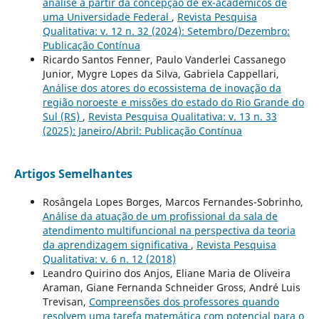
análise a partir da concepção de ex-acadêmicos de
uma Universidade Federal
,
Revista Pesquisa
Qualitativa: v. 12 n. 32 (2024): Setembro/Dezembro:
Publicação Contínua
Ricardo Santos Fenner, Paulo Vanderlei Cassanego
Junior, Mygre Lopes da Silva, Gabriela Cappellari,
Análise dos atores do ecossistema de inovação da
região noroeste e missões do estado do Rio Grande do
Sul (RS)
,
Revista Pesquisa Qualitativa: v. 13 n. 33
(2025): Janeiro/Abril: Publicação Contínua
Artigos Semelhantes
Rosângela Lopes Borges, Marcos Fernandes-Sobrinho,
Análise da atuação de um profissional da sala de
atendimento multifuncional na perspectiva da teoria
da aprendizagem significativa
,
Revista Pesquisa
Qualitativa: v. 6 n. 12 (2018)
Leandro Quirino dos Anjos, Eliane Maria de Oliveira
Araman, Giane Fernanda Schneider Gross, André Luis
Trevisan,
Compreensões dos professores quando
resolvem uma tarefa matemática com potencial para o