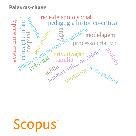
Palavras-chave
rede de apoio social
liderança
educação infantil
gestão em saúde;
pedagogia histórico-crítica
pesquisa em ensino de química
saneamento
Água
modelagem
hospital
processo criativo
proinfo
sistema único de saúde;
privatização
pré-natal
família
escola pública
mídia
semiótica