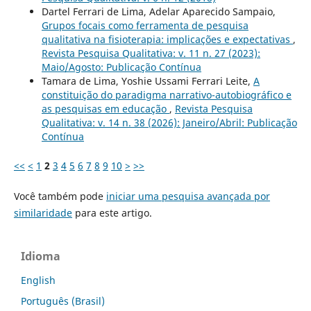
Dartel Ferrari de Lima, Adelar Aparecido Sampaio,
Grupos focais como ferramenta de pesquisa
qualitativa na fisioterapia: implicações e expectativas
,
Revista Pesquisa Qualitativa: v. 11 n. 27 (2023):
Maio/Agosto: Publicação Contínua
Tamara de Lima, Yoshie Ussami Ferrari Leite,
A
constituição do paradigma narrativo-autobiográfico e
as pesquisas em educação
,
Revista Pesquisa
Qualitativa: v. 14 n. 38 (2026): Janeiro/Abril: Publicação
Contínua
<<
<
1
2
3
4
5
6
7
8
9
10
>
>>
Você também pode
iniciar uma pesquisa avançada por
similaridade
para este artigo.
Idioma
English
Português (Brasil)