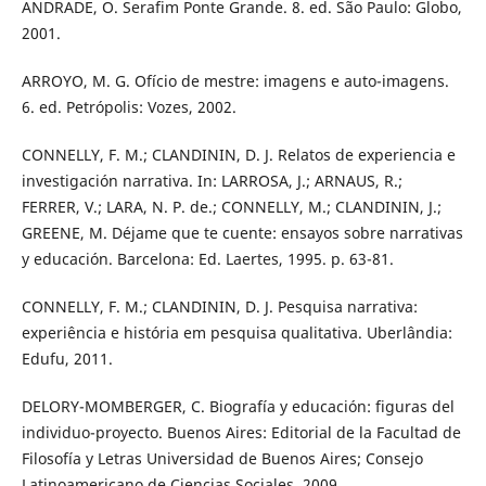
ANDRADE, O. Serafim Ponte Grande. 8. ed. São Paulo: Globo,
2001.
ARROYO, M. G. Ofício de mestre: imagens e auto-imagens.
6. ed. Petrópolis: Vozes, 2002.
CONNELLY, F. M.; CLANDININ, D. J. Relatos de experiencia e
investigación narrativa. In: LARROSA, J.; ARNAUS, R.;
FERRER, V.; LARA, N. P. de.; CONNELLY, M.; CLANDININ, J.;
GREENE, M. Déjame que te cuente: ensayos sobre narrativas
y educación. Barcelona: Ed. Laertes, 1995. p. 63-81.
CONNELLY, F. M.; CLANDININ, D. J. Pesquisa narrativa:
experiência e história em pesquisa qualitativa. Uberlândia:
Edufu, 2011.
DELORY-MOMBERGER, C. Biografía y educación: figuras del
individuo-proyecto. Buenos Aires: Editorial de la Facultad de
Filosofía y Letras Universidad de Buenos Aires; Consejo
Latinoamericano de Ciencias Sociales, 2009.