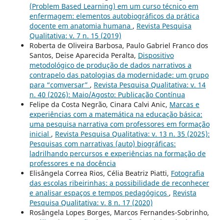
(Problem Based Learning) em um curso técnico em
enfermagem: elementos autobiográficos da prática
docente em anatomia humana
,
Revista Pesquisa
Qualitativa: v. 7 n. 15 (2019)
Roberta de Oliveira Barbosa, Paulo Gabriel Franco dos
Santos, Deise Aparecida Peralta,
Dispositivo
metodológico de produção de dados narrativos a
contrapelo das patologias da modernidade: um grupo
para “comversar”
,
Revista Pesquisa Qualitativa: v. 14
n. 40 (2026): Maio/Agosto: Publicação Contínua
Felipe da Costa Negrão, Cinara Calvi Anic,
Marcas e
experiências com a matemática na educação básica:
uma pesquisa narrativa com professores em formação
inicial
,
Revista Pesquisa Qualitativa: v. 13 n. 35 (2025):
Pesquisas com narrativas (auto) biográficas:
ladrilhando percursos e experiências na formação de
professores e na docência
Elisângela Correa Rios, Célia Beatriz Piatti,
Fotografia
das escolas ribeirinhas: a possibilidade de reconhecer
e analisar espaços e tempos pedagógicos
,
Revista
Pesquisa Qualitativa: v. 8 n. 17 (2020)
Rosângela Lopes Borges, Marcos Fernandes-Sobrinho,