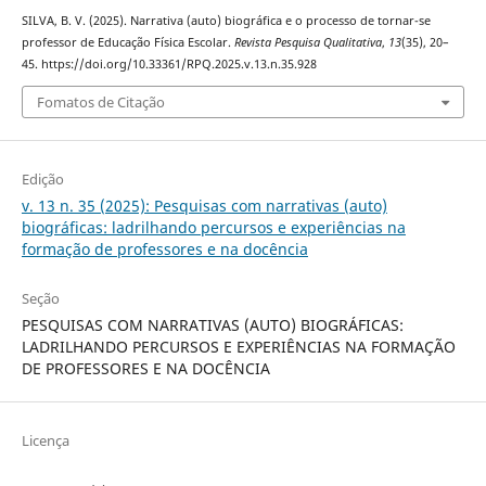
SILVA, B. V. (2025). Narrativa (auto) biográfica e o processo de tornar-se
professor de Educação Física Escolar.
Revista Pesquisa Qualitativa
,
13
(35), 20–
45. https://doi.org/10.33361/RPQ.2025.v.13.n.35.928
Fomatos de Citação
Edição
v. 13 n. 35 (2025): Pesquisas com narrativas (auto)
biográficas: ladrilhando percursos e experiências na
formação de professores e na docência
Seção
PESQUISAS COM NARRATIVAS (AUTO) BIOGRÁFICAS:
LADRILHANDO PERCURSOS E EXPERIÊNCIAS NA FORMAÇÃO
DE PROFESSORES E NA DOCÊNCIA
Licença