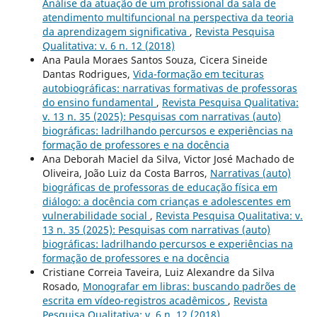
Análise da atuação de um profissional da sala de
atendimento multifuncional na perspectiva da teoria
da aprendizagem significativa
,
Revista Pesquisa
Qualitativa: v. 6 n. 12 (2018)
Ana Paula Moraes Santos Souza, Cicera Sineide
Dantas Rodrigues,
Vida-formação em tecituras
autobiográficas: narrativas formativas de professoras
do ensino fundamental
,
Revista Pesquisa Qualitativa:
v. 13 n. 35 (2025): Pesquisas com narrativas (auto)
biográficas: ladrilhando percursos e experiências na
formação de professores e na docência
Ana Deborah Maciel da Silva, Victor José Machado de
Oliveira, João Luiz da Costa Barros,
Narrativas (auto)
biográficas de professoras de educação física em
diálogo: a docência com crianças e adolescentes em
vulnerabilidade social
,
Revista Pesquisa Qualitativa: v.
13 n. 35 (2025): Pesquisas com narrativas (auto)
biográficas: ladrilhando percursos e experiências na
formação de professores e na docência
Cristiane Correia Taveira, Luiz Alexandre da Silva
Rosado,
Monografar em libras: buscando padrões de
escrita em vídeo-registros acadêmicos
,
Revista
Pesquisa Qualitativa: v. 6 n. 12 (2018)