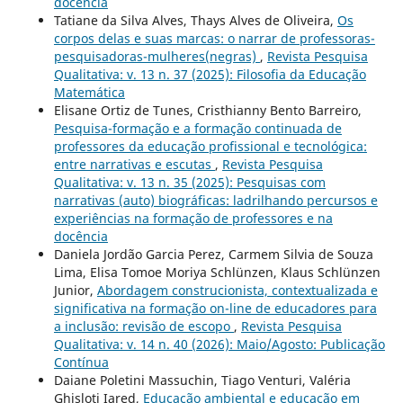
docência
Tatiane da Silva Alves, Thays Alves de Oliveira,
Os
corpos delas e suas marcas: o narrar de professoras-
pesquisadoras-mulheres(negras)
,
Revista Pesquisa
Qualitativa: v. 13 n. 37 (2025): Filosofia da Educação
Matemática
Elisane Ortiz de Tunes, Cristhianny Bento Barreiro,
Pesquisa-formação e a formação continuada de
professores da educação profissional e tecnológica:
entre narrativas e escutas
,
Revista Pesquisa
Qualitativa: v. 13 n. 35 (2025): Pesquisas com
narrativas (auto) biográficas: ladrilhando percursos e
experiências na formação de professores e na
docência
Daniela Jordão Garcia Perez, Carmem Silvia de Souza
Lima, Elisa Tomoe Moriya Schlünzen, Klaus Schlünzen
Junior,
Abordagem construcionista, contextualizada e
significativa na formação on-line de educadores para
a inclusão: revisão de escopo
,
Revista Pesquisa
Qualitativa: v. 14 n. 40 (2026): Maio/Agosto: Publicação
Contínua
Daiane Poletini Massuchin, Tiago Venturi, Valéria
Ghisloti Iared,
Educação ambiental e educação em