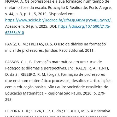
NÓVOA, A. Os professores e a sua formação num tempo de
metamorfose da escola. Educação & Realidade, Porto Alegre,
v. 44, n. 3, p. 1-15, 2019. Disponível em:
https://www.scielo.br/j/edreal/a/DfM3JL685vPJryp4BSqyPZt/
.
Acesso em: 04 jun. 2025. DOI:
https://doi.org/10.1590/2175-
623684910
PANIZ, C. M.; FREITAS, D. S. O uso de diários na formação
inicial de professores. Jundiaí: Paco Editorial, 2011.
PASSOS, C. L. B. Formação matemática em um curso de
Pedagogia: dilemas e perspectivas. In: TRALDI JR, A.; TINTI,
D. da S.; RIBEIRO, R. M. (orgs.). Formação de professores
que ensinam matemática: processos, desafios e articulações
com a educação básica. São Paulo: Sociedade Brasileira de
Educação Matemática – Regional São Paulo, 2020. p. 279-
293.
PEREIRA, L. R.; SILVA, C. R. C. da.; HOBOLD, M. S. A narrativa