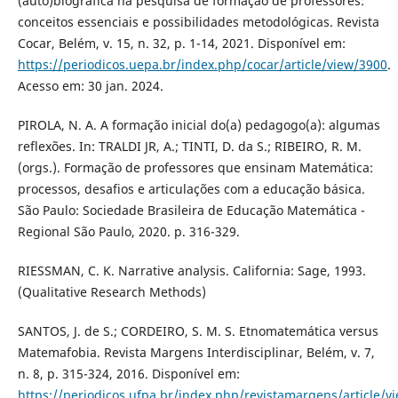
(auto)biográfica na pesquisa de formação de professores:
conceitos essenciais e possibilidades metodológicas. Revista
Cocar, Belém, v. 15, n. 32, p. 1-14, 2021. Disponível em:
https://periodicos.uepa.br/index.php/cocar/article/view/3900
.
Acesso em: 30 jan. 2024.
PIROLA, N. A. A formação inicial do(a) pedagogo(a): algumas
reflexões. In: TRALDI JR, A.; TINTI, D. da S.; RIBEIRO, R. M.
(orgs.). Formação de professores que ensinam Matemática:
processos, desafios e articulações com a educação básica.
São Paulo: Sociedade Brasileira de Educação Matemática -
Regional São Paulo, 2020. p. 316-329.
RIESSMAN, C. K. Narrative analysis. California: Sage, 1993.
(Qualitative Research Methods)
SANTOS, J. de S.; CORDEIRO, S. M. S. Etnomatemática versus
Matemafobia. Revista Margens Interdisciplinar, Belém, v. 7,
n. 8, p. 315-324, 2016. Disponível em:
https://periodicos.ufpa.br/index.php/revistamargens/article/