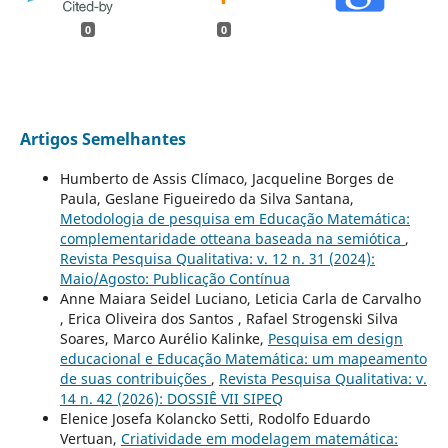
0
0
Artigos Semelhantes
Humberto de Assis Clímaco, Jacqueline Borges de
Paula, Geslane Figueiredo da Silva Santana,
Metodologia de pesquisa em Educação Matemática:
complementaridade otteana baseada na semiótica
,
Revista Pesquisa Qualitativa: v. 12 n. 31 (2024):
Maio/Agosto: Publicação Contínua
Anne Maiara Seidel Luciano, Leticia Carla de Carvalho
, Erica Oliveira dos Santos , Rafael Strogenski Silva
Soares, Marco Aurélio Kalinke,
Pesquisa em design
educacional e Educação Matemática: um mapeamento
de suas contribuições
,
Revista Pesquisa Qualitativa: v.
14 n. 42 (2026): DOSSIÊ VII SIPEQ
Elenice Josefa Kolancko Setti, Rodolfo Eduardo
Vertuan,
Criatividade em modelagem matemática: