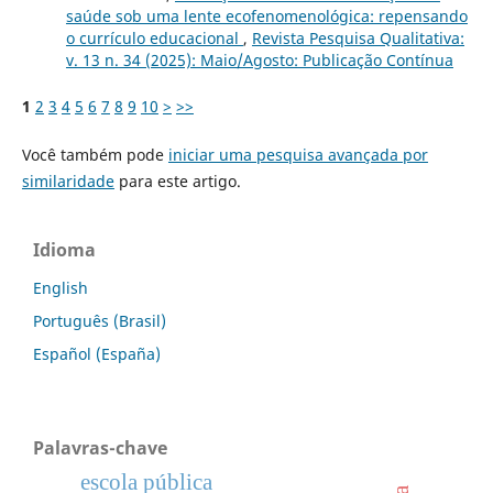
saúde sob uma lente ecofenomenológica: repensando
o currículo educacional
,
Revista Pesquisa Qualitativa:
v. 13 n. 34 (2025): Maio/Agosto: Publicação Contínua
1
2
3
4
5
6
7
8
9
10
>
>>
Você também pode
iniciar uma pesquisa avançada por
similaridade
para este artigo.
Idioma
English
Português (Brasil)
Español (España)
Palavras-chave
escola pública