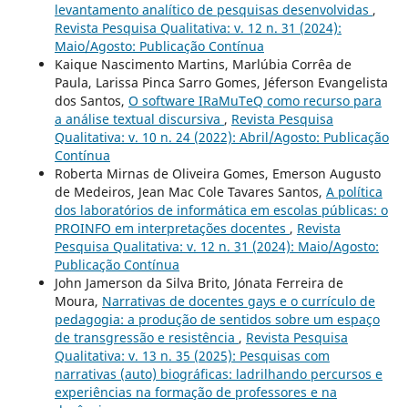
levantamento analítico de pesquisas desenvolvidas
,
Revista Pesquisa Qualitativa: v. 12 n. 31 (2024):
Maio/Agosto: Publicação Contínua
Kaique Nascimento Martins, Marlúbia Corrêa de
Paula, Larissa Pinca Sarro Gomes, Jéferson Evangelista
dos Santos,
O software IRaMuTeQ como recurso para
a análise textual discursiva
,
Revista Pesquisa
Qualitativa: v. 10 n. 24 (2022): Abril/Agosto: Publicação
Contínua
Roberta Mirnas de Oliveira Gomes, Emerson Augusto
de Medeiros, Jean Mac Cole Tavares Santos,
A política
dos laboratórios de informática em escolas públicas: o
PROINFO em interpretações docentes
,
Revista
Pesquisa Qualitativa: v. 12 n. 31 (2024): Maio/Agosto:
Publicação Contínua
John Jamerson da Silva Brito, Jónata Ferreira de
Moura,
Narrativas de docentes gays e o currículo de
pedagogia: a produção de sentidos sobre um espaço
de transgressão e resistência
,
Revista Pesquisa
Qualitativa: v. 13 n. 35 (2025): Pesquisas com
narrativas (auto) biográficas: ladrilhando percursos e
experiências na formação de professores e na