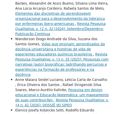
Backes, Alexandre de Assis Bueno, Silvana Lima Vieira,
Ana Lúcia Arcanjo Cordeiro, Rafaela Santos de Melo,
Elementos das disciplinas de aprendizagem
organizacional para o desenvolvimento da liderança
por enfermeiras ibero-americanas
,
Revista Pesquisa
Qualitativa: v. 12 n. 32 (2024): Setembro/Dezembro:
Publicação Contínua
Wanderson Diogo Andrade da Silva, Suzana dos
Santos Gomes,
Vidas que ensinam: aprendizados da
docência universitária e histórias de vida de
experientes educadores químicos brasileiros
,
Revista
Pesquisa Qualitativa: v. 13 n. 35 (2025): Pesquisas com
narrativas (auto) biográficas: ladrilhando percursos e
experiências na formação de professores e na
docência
Anne Maiara Seidel Luciano, Leticia Carla de Carvalho
, Erica Oliveira dos Santos , Rafael Strogenski Silva
Soares, Marco Aurélio Kalinke,
Pesquisa em design
educacional e Educação Matemática: um mapeamento
de suas contribuições
,
Revista Pesquisa Qualitativa: v.
14 n. 42 (2026): DOSSIÊ VII SIPEQ
Elenice Josefa Kolancko Setti, Rodolfo Eduardo