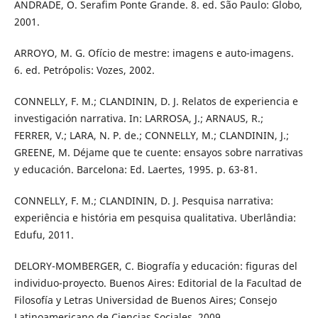
ANDRADE, O. Serafim Ponte Grande. 8. ed. São Paulo: Globo,
2001.
ARROYO, M. G. Ofício de mestre: imagens e auto-imagens.
6. ed. Petrópolis: Vozes, 2002.
CONNELLY, F. M.; CLANDININ, D. J. Relatos de experiencia e
investigación narrativa. In: LARROSA, J.; ARNAUS, R.;
FERRER, V.; LARA, N. P. de.; CONNELLY, M.; CLANDININ, J.;
GREENE, M. Déjame que te cuente: ensayos sobre narrativas
y educación. Barcelona: Ed. Laertes, 1995. p. 63-81.
CONNELLY, F. M.; CLANDININ, D. J. Pesquisa narrativa:
experiência e história em pesquisa qualitativa. Uberlândia:
Edufu, 2011.
DELORY-MOMBERGER, C. Biografía y educación: figuras del
individuo-proyecto. Buenos Aires: Editorial de la Facultad de
Filosofía y Letras Universidad de Buenos Aires; Consejo
Latinoamericano de Ciencias Sociales, 2009.