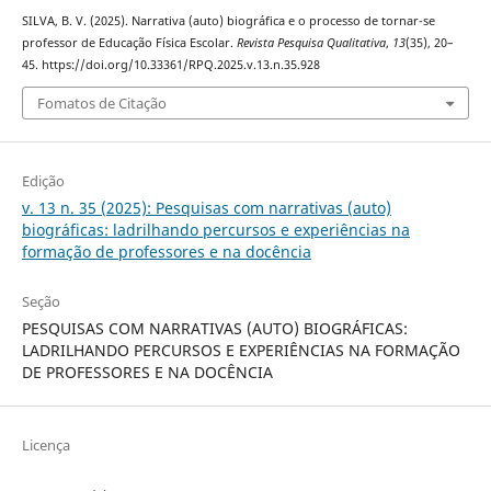
SILVA, B. V. (2025). Narrativa (auto) biográfica e o processo de tornar-se
professor de Educação Física Escolar.
Revista Pesquisa Qualitativa
,
13
(35), 20–
45. https://doi.org/10.33361/RPQ.2025.v.13.n.35.928
Fomatos de Citação
Edição
v. 13 n. 35 (2025): Pesquisas com narrativas (auto)
biográficas: ladrilhando percursos e experiências na
formação de professores e na docência
Seção
PESQUISAS COM NARRATIVAS (AUTO) BIOGRÁFICAS:
LADRILHANDO PERCURSOS E EXPERIÊNCIAS NA FORMAÇÃO
DE PROFESSORES E NA DOCÊNCIA
Licença