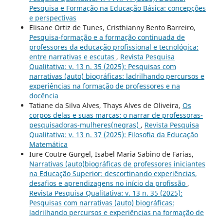
Pesquisa e Formação na Educação Básica: concepções
e perspectivas
Elisane Ortiz de Tunes, Cristhianny Bento Barreiro,
Pesquisa-formação e a formação continuada de
professores da educação profissional e tecnológica:
entre narrativas e escutas
,
Revista Pesquisa
Qualitativa: v. 13 n. 35 (2025): Pesquisas com
narrativas (auto) biográficas: ladrilhando percursos e
experiências na formação de professores e na
docência
Tatiane da Silva Alves, Thays Alves de Oliveira,
Os
corpos delas e suas marcas: o narrar de professoras-
pesquisadoras-mulheres(negras)
,
Revista Pesquisa
Qualitativa: v. 13 n. 37 (2025): Filosofia da Educação
Matemática
Iure Coutre Gurgel, Isabel Maria Sabino de Farias,
Narrativas (auto)biográficas de professores iniciantes
na Educação Superior: descortinando experiências,
desafios e aprendizagens no início da profissão
,
Revista Pesquisa Qualitativa: v. 13 n. 35 (2025):
Pesquisas com narrativas (auto) biográficas:
ladrilhando percursos e experiências na formação de