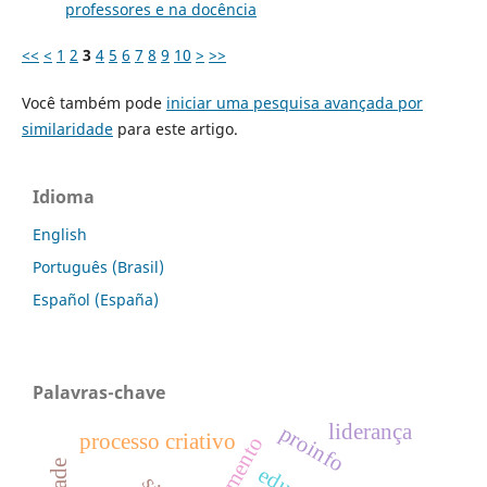
professores e na docência
<<
<
1
2
3
4
5
6
7
8
9
10
>
>>
Você também pode
iniciar uma pesquisa avançada por
similaridade
para este artigo.
Idioma
English
Português (Brasil)
Español (España)
Palavras-chave
liderança
proinfo
processo criativo
saneamento