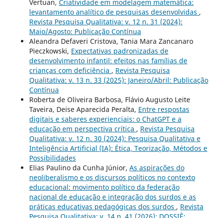
Vertuan,
Criatividade em modelagem matemática:
levantamento analítico de pesquisas desenvolvidas
,
Revista Pesquisa Qualitativa: v. 12 n. 31 (2024):
Maio/Agosto: Publicação Contínua
Aleandra Defaveri Cristova, Tania Mara Zancanaro
Pieczkowski,
Expectativas padronizadas de
desenvolvimento infantil: efeitos nas famílias de
crianças com deficiência
,
Revista Pesquisa
Qualitativa: v. 13 n. 33 (2025): Janeiro/Abril: Publicação
Contínua
Roberta de Oliveira Barbosa, Flávio Augusto Leite
Taveira, Deise Aparecida Peralta,
Entre respostas
digitais e saberes experienciais: o ChatGPT e a
educação em perspectiva crítica
,
Revista Pesquisa
Qualitativa: v. 12 n. 30 (2024): Pesquisa Qualitativa e
Inteligência Artificial (IA): Ética, Teorização, Métodos e
Possibilidades
Elias Paulino da Cunha Júnior,
As aspirações do
neoliberalismo e os discursos políticos no contexto
educacional: movimento político da federação
nacional de educação e integração dos surdos e as
práticas educativas pedagógicas dos surdos
,
Revista
Pesquisa Qualitativa: v. 14 n. 41 (2026): DOSSIÊ: