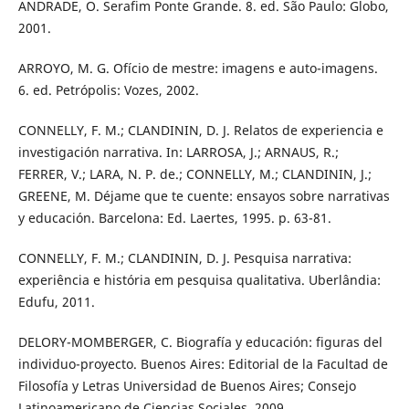
ANDRADE, O. Serafim Ponte Grande. 8. ed. São Paulo: Globo,
2001.
ARROYO, M. G. Ofício de mestre: imagens e auto-imagens.
6. ed. Petrópolis: Vozes, 2002.
CONNELLY, F. M.; CLANDININ, D. J. Relatos de experiencia e
investigación narrativa. In: LARROSA, J.; ARNAUS, R.;
FERRER, V.; LARA, N. P. de.; CONNELLY, M.; CLANDININ, J.;
GREENE, M. Déjame que te cuente: ensayos sobre narrativas
y educación. Barcelona: Ed. Laertes, 1995. p. 63-81.
CONNELLY, F. M.; CLANDININ, D. J. Pesquisa narrativa:
experiência e história em pesquisa qualitativa. Uberlândia:
Edufu, 2011.
DELORY-MOMBERGER, C. Biografía y educación: figuras del
individuo-proyecto. Buenos Aires: Editorial de la Facultad de
Filosofía y Letras Universidad de Buenos Aires; Consejo
Latinoamericano de Ciencias Sociales, 2009.