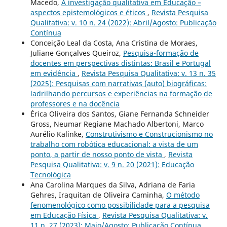
Macedo,
A investigação qualitativa em Educação –
aspectos epistemológicos e éticos
,
Revista Pesquisa
Qualitativa: v. 10 n. 24 (2022): Abril/Agosto: Publicação
Contínua
Conceição Leal da Costa, Ana Cristina de Moraes,
Juliane Gonçalves Queiroz,
Pesquisa-formação de
docentes em perspectivas distintas: Brasil e Portugal
em evidência
,
Revista Pesquisa Qualitativa: v. 13 n. 35
(2025): Pesquisas com narrativas (auto) biográficas:
ladrilhando percursos e experiências na formação de
professores e na docência
Érica Oliveira dos Santos, Giane Fernanda Schneider
Gross, Neumar Regiane Machado Albertoni, Marco
Aurélio Kalinke,
Construtivismo e Construcionismo no
trabalho com robótica educacional: a vista de um
ponto, a partir de nosso ponto de vista
,
Revista
Pesquisa Qualitativa: v. 9 n. 20 (2021): Educação
Tecnológica
Ana Carolina Marques da Silva, Adriana de Faria
Gehres, Iraquitan de Oliveira Caminha,
O método
fenomenológico como possibilidade para a pesquisa
em Educação Física
,
Revista Pesquisa Qualitativa: v.
11 n. 27 (2023): Maio/Agosto: Publicação Contínua