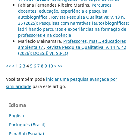
Fabiana Fernandes Ribeiro Martins,
Percursos
docentes: educação, experiência e pesquisa
autobiográfica
,
Revista Pesquisa Qualitativa: v. 13 n.
35 (2025): Pesquisas com narrativas (auto) biográficas:
ladrilhando percursos e experiências na formação de
professores e na docência
Marlécio Maknamara,
Professores, mas… educadores
ambientais?
,
Revista Pesquisa Qualitativa: v. 14 n. 42
(2026): DOSSIÊ VII SIPEQ
<<
<
1
2
3
4
5
6
7
8
9
10
>
>>
Você também pode
iniciar uma pesquisa avançada por
similaridade
para este artigo.
Idioma
English
Português (Brasil)
Español (España)