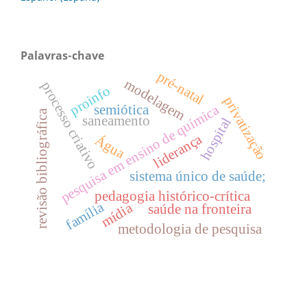
Palavras-chave
pré-natal
modelagem
processo criativo
proinfo
privatização
pesquisa em ensino de química
semiótica
revisão bibliográfica
saneamento
hospital
liderança
Água
sistema único de saúde;
pedagogia histórico-crítica
família
mídia
saúde na fronteira
metodologia de pesquisa