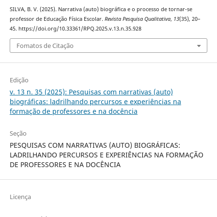
SILVA, B. V. (2025). Narrativa (auto) biográfica e o processo de tornar-se
professor de Educação Física Escolar.
Revista Pesquisa Qualitativa
,
13
(35), 20–
45. https://doi.org/10.33361/RPQ.2025.v.13.n.35.928
Fomatos de Citação
Edição
v. 13 n. 35 (2025): Pesquisas com narrativas (auto)
biográficas: ladrilhando percursos e experiências na
formação de professores e na docência
Seção
PESQUISAS COM NARRATIVAS (AUTO) BIOGRÁFICAS:
LADRILHANDO PERCURSOS E EXPERIÊNCIAS NA FORMAÇÃO
DE PROFESSORES E NA DOCÊNCIA
Licença