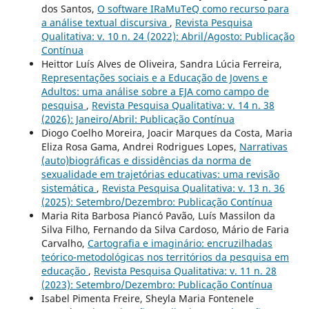
dos Santos,
O software IRaMuTeQ como recurso para
a análise textual discursiva
,
Revista Pesquisa
Qualitativa: v. 10 n. 24 (2022): Abril/Agosto: Publicação
Contínua
Heittor Luís Alves de Oliveira, Sandra Lúcia Ferreira,
Representações sociais e a Educação de Jovens e
Adultos: uma análise sobre a EJA como campo de
pesquisa
,
Revista Pesquisa Qualitativa: v. 14 n. 38
(2026): Janeiro/Abril: Publicação Contínua
Diogo Coelho Moreira, Joacir Marques da Costa, Maria
Eliza Rosa Gama, Andrei Rodrigues Lopes,
Narrativas
(auto)biográficas e dissidências da norma de
sexualidade em trajetórias educativas: uma revisão
sistemática
,
Revista Pesquisa Qualitativa: v. 13 n. 36
(2025): Setembro/Dezembro: Publicação Contínua
Maria Rita Barbosa Piancó Pavão, Luís Massilon da
Silva Filho, Fernando da Silva Cardoso, Mário de Faria
Carvalho,
Cartografia e imaginário: encruzilhadas
teórico-metodológicas nos territórios da pesquisa em
educação
,
Revista Pesquisa Qualitativa: v. 11 n. 28
(2023): Setembro/Dezembro: Publicação Contínua
Isabel Pimenta Freire, Sheyla Maria Fontenele