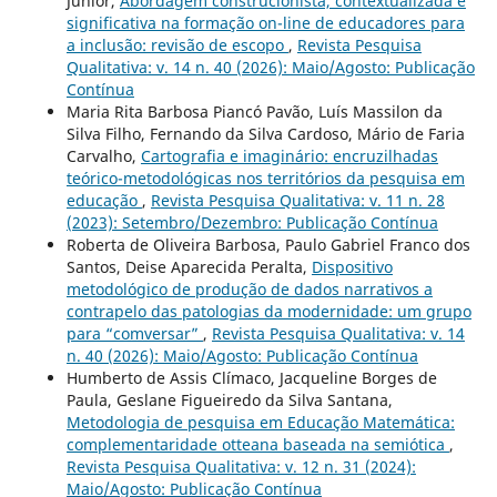
Junior,
Abordagem construcionista, contextualizada e
significativa na formação on-line de educadores para
a inclusão: revisão de escopo
,
Revista Pesquisa
Qualitativa: v. 14 n. 40 (2026): Maio/Agosto: Publicação
Contínua
Maria Rita Barbosa Piancó Pavão, Luís Massilon da
Silva Filho, Fernando da Silva Cardoso, Mário de Faria
Carvalho,
Cartografia e imaginário: encruzilhadas
teórico-metodológicas nos territórios da pesquisa em
educação
,
Revista Pesquisa Qualitativa: v. 11 n. 28
(2023): Setembro/Dezembro: Publicação Contínua
Roberta de Oliveira Barbosa, Paulo Gabriel Franco dos
Santos, Deise Aparecida Peralta,
Dispositivo
metodológico de produção de dados narrativos a
contrapelo das patologias da modernidade: um grupo
para “comversar”
,
Revista Pesquisa Qualitativa: v. 14
n. 40 (2026): Maio/Agosto: Publicação Contínua
Humberto de Assis Clímaco, Jacqueline Borges de
Paula, Geslane Figueiredo da Silva Santana,
Metodologia de pesquisa em Educação Matemática:
complementaridade otteana baseada na semiótica
,
Revista Pesquisa Qualitativa: v. 12 n. 31 (2024):
Maio/Agosto: Publicação Contínua