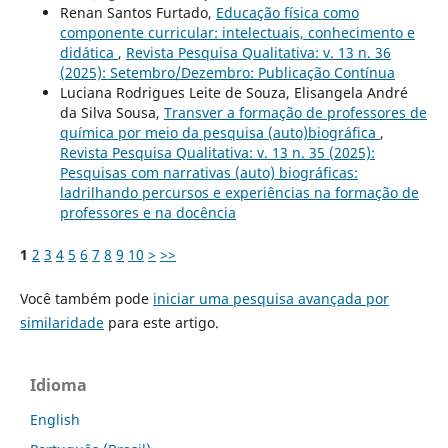
Renan Santos Furtado,
Educação física como
componente curricular: intelectuais, conhecimento e
didática
,
Revista Pesquisa Qualitativa: v. 13 n. 36
(2025): Setembro/Dezembro: Publicação Contínua
Luciana Rodrigues Leite de Souza, Elisangela André
da Silva Sousa,
Transver a formação de professores de
química por meio da pesquisa (auto)biográfica
,
Revista Pesquisa Qualitativa: v. 13 n. 35 (2025):
Pesquisas com narrativas (auto) biográficas:
ladrilhando percursos e experiências na formação de
professores e na docência
1
2
3
4
5
6
7
8
9
10
>
>>
Você também pode
iniciar uma pesquisa avançada por
similaridade
para este artigo.
Idioma
English