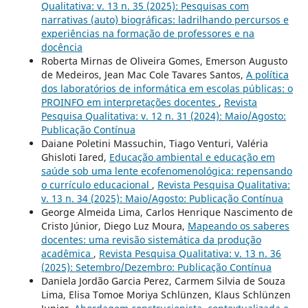
Qualitativa: v. 13 n. 35 (2025): Pesquisas com
narrativas (auto) biográficas: ladrilhando percursos e
experiências na formação de professores e na
docência
Roberta Mirnas de Oliveira Gomes, Emerson Augusto
de Medeiros, Jean Mac Cole Tavares Santos,
A política
dos laboratórios de informática em escolas públicas: o
PROINFO em interpretações docentes
,
Revista
Pesquisa Qualitativa: v. 12 n. 31 (2024): Maio/Agosto:
Publicação Contínua
Daiane Poletini Massuchin, Tiago Venturi, Valéria
Ghisloti Iared,
Educação ambiental e educação em
saúde sob uma lente ecofenomenológica: repensando
o currículo educacional
,
Revista Pesquisa Qualitativa:
v. 13 n. 34 (2025): Maio/Agosto: Publicação Contínua
George Almeida Lima, Carlos Henrique Nascimento de
Cristo Júnior, Diego Luz Moura,
Mapeando os saberes
docentes: uma revisão sistemática da produção
acadêmica
,
Revista Pesquisa Qualitativa: v. 13 n. 36
(2025): Setembro/Dezembro: Publicação Contínua
Daniela Jordão Garcia Perez, Carmem Silvia de Souza
Lima, Elisa Tomoe Moriya Schlünzen, Klaus Schlünzen