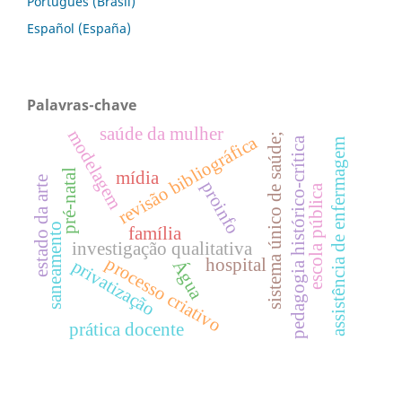
Português (Brasil)
Español (España)
Palavras-chave
saúde da mulher
modelagem
sistema único de saúde;
revisão bibliográfica
pedagogia histórico-crítica
assistência de enfermagem
pré-natal
mídia
estado da arte
proinfo
escola pública
saneamento
família
investigação qualitativa
processo criativo
hospital
privatização
Água
prática docente