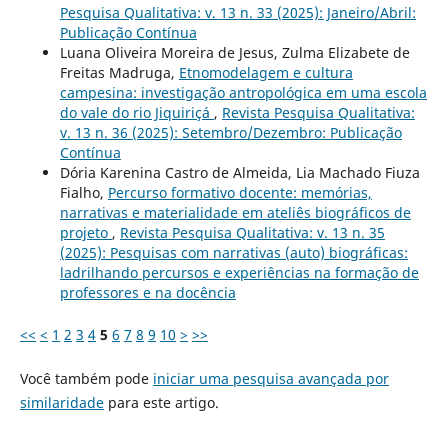
Pesquisa Qualitativa: v. 13 n. 33 (2025): Janeiro/Abril:
Publicação Contínua
Luana Oliveira Moreira de Jesus, Zulma Elizabete de
Freitas Madruga,
Etnomodelagem e cultura
campesina: investigação antropológica em uma escola
do vale do rio Jiquiriçá
,
Revista Pesquisa Qualitativa:
v. 13 n. 36 (2025): Setembro/Dezembro: Publicação
Contínua
Dória Karenina Castro de Almeida, Lia Machado Fiuza
Fialho,
Percurso formativo docente: memórias,
narrativas e materialidade em ateliês biográficos de
projeto
,
Revista Pesquisa Qualitativa: v. 13 n. 35
(2025): Pesquisas com narrativas (auto) biográficas:
ladrilhando percursos e experiências na formação de
professores e na docência
<<
<
1
2
3
4
5
6
7
8
9
10
>
>>
Você também pode
iniciar uma pesquisa avançada por
similaridade
para este artigo.