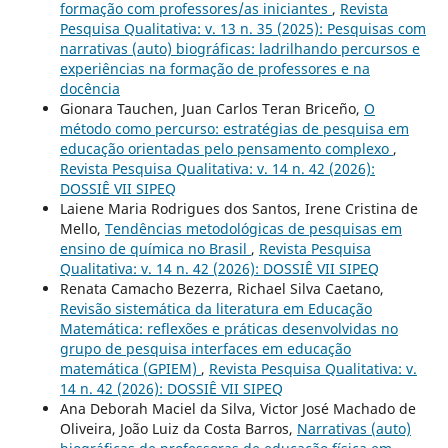
formação com professores/as iniciantes
,
Revista
Pesquisa Qualitativa: v. 13 n. 35 (2025): Pesquisas com
narrativas (auto) biográficas: ladrilhando percursos e
experiências na formação de professores e na
docência
Gionara Tauchen, Juan Carlos Teran Briceño,
O
método como percurso: estratégias de pesquisa em
educação orientadas pelo pensamento complexo
,
Revista Pesquisa Qualitativa: v. 14 n. 42 (2026):
DOSSIÊ VII SIPEQ
Laiene Maria Rodrigues dos Santos, Irene Cristina de
Mello,
Tendências metodológicas de pesquisas em
ensino de química no Brasil
,
Revista Pesquisa
Qualitativa: v. 14 n. 42 (2026): DOSSIÊ VII SIPEQ
Renata Camacho Bezerra, Richael Silva Caetano,
Revisão sistemática da literatura em Educação
Matemática: reflexões e práticas desenvolvidas no
grupo de pesquisa interfaces em educação
matemática (GPIEM)
,
Revista Pesquisa Qualitativa: v.
14 n. 42 (2026): DOSSIÊ VII SIPEQ
Ana Deborah Maciel da Silva, Victor José Machado de
Oliveira, João Luiz da Costa Barros,
Narrativas (auto)