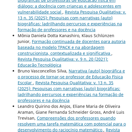
biográficas de professoras de educação física em
diálogo: a docência com crianças e adolescentes em
vulnerabilidade social
,
Revista Pesquisa Qualitativa: v.
13 n. 35 (2025): Pesquisas com narrativas (auto)
biográficas: ladrilhando percursos e experiências na
formação de professores e na docência
Mônia Daniela Dotta Kanashiro, Klaus Schlünzen
Junior,
Formação continuada de docentes para autoria
baseada no modelo TPACK e na abordagem
construcionista, contextualizada e significativa
,
Revista Pesquisa Qualitativa: v. 9 n. 20 (2021):
Educação Tecnológica
Bruno Vasconcellos Silva,
Narrativa (auto) biográfica e
o processo de tornar-se professor de Educação Física
Escolar
,
Revista Pesquisa Qualitativa: v. 13 n. 35
(2025): Pesquisas com narrativas (auto) biográficas:
ladrilhando percursos e experiências na formação de
professores e na docência
Leandro Quirino dos Anjos, Eliane Maria de Oliveira
Araman, Giane Fernanda Schneider Gross, André Luis
Trevisan,
Compreensões dos professores quando
resolvem uma tarefa matemática com potencial para o
desenvolvimento do raciocínio matemático
,
Revista