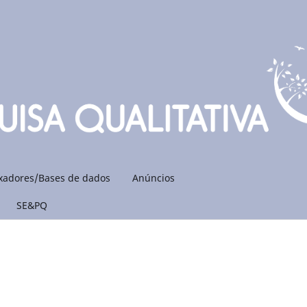
xadores/Bases de dados
Anúncios
SE&PQ