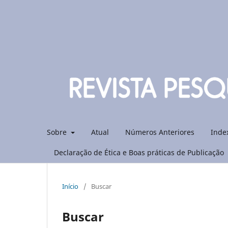
Sobre
Atual
Números Anteriores
Inde
Declaração de Ética e Boas práticas de Publicação
Início
/
Buscar
Buscar