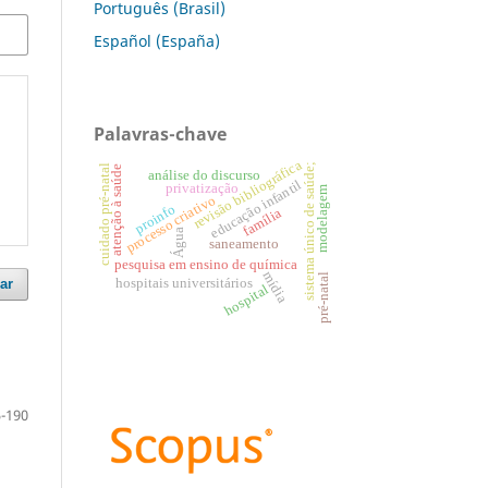
Português (Brasil)
Español (España)
Palavras-chave
revisão bibliográfica
sistema único de saúde;
cuidado pré-natal
atenção à saúde
análise do discurso
educação infantil
privatização
modelagem
processo criativo
proinfo
família
Água
saneamento
pesquisa em ensino de química
mídia
pré-natal
hospitais universitários
ar
hospital
-190