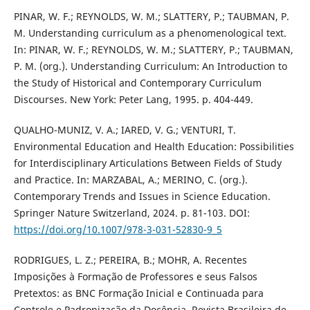
PINAR, W. F.; REYNOLDS, W. M.; SLATTERY, P.; TAUBMAN, P.
M. Understanding curriculum as a phenomenological text.
In: PINAR, W. F.; REYNOLDS, W. M.; SLATTERY, P.; TAUBMAN,
P. M. (org.). Understanding Curriculum: An Introduction to
the Study of Historical and Contemporary Curriculum
Discourses. New York: Peter Lang, 1995. p. 404-449.
QUALHO-MUNIZ, V. A.; IARED, V. G.; VENTURI, T.
Environmental Education and Health Education: Possibilities
for Interdisciplinary Articulations Between Fields of Study
and Practice. In: MARZABAL, A.; MERINO, C. (org.).
Contemporary Trends and Issues in Science Education.
Springer Nature Switzerland, 2024. p. 81-103. DOI:
https://doi.org/10.1007/978-3-031-52830-9_5
RODRIGUES, L. Z.; PEREIRA, B.; MOHR, A. Recentes
Imposições à Formação de Professores e seus Falsos
Pretextos: as BNC Formação Inicial e Continuada para
Controle e Padronização da Docência. Revista Brasileira de