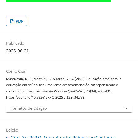
PDF
Publicado
2025-06-21
Como Citar
Massuchin, D. P., Venturi, T., & Iared, V. G. (2025). Educação ambiental e
educação em saúde sob uma lente ecofenomenológica: repensando o
currículo educacional.
Revista Pesquisa Qualitativa
,
13
(34), 403–431.
https://doi.org/10.33361/RPQ.2025.v.13.n.34.782
Fomatos de Citação
Edição
v. 13 n. 34 (2025): Maio/Agosto: Publicação Contínua