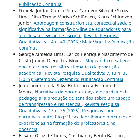
Publicação Contínua
Daniela Jordão Garcia Perez, Carmem Silvia de Souza
Lima, Elisa Tomoe Moriya Schlünzen, Klaus Schlünzen
Junior,
Abordagem construcionista, contextualizada e
significativa na formação on-line de educadores para
a inclusão: revisão de escopo
,
Revista Pesquisa
Qualitativa: v. 14 n. 40 (2026): Maio/Agosto: Publicação
Contínua
George Almeida Lima, Carlos Henrique Nascimento de
Cristo Júnior, Diego Luz Moura,
Mapeando os saberes
docentes: uma revisão sistemática da produção
acadêmica
,
Revista Pesquisa Qualitativa: v. 13 n. 36
(2025): Setembro/Dezembro: Publicação Contínua
John Jamerson da Silva Brito, Jónata Ferreira de
Moura,
Narrativas de docentes gays e o currículo de
pedagogia: a produção de sentidos sobre um espaço
de transgressão e resistência
,
Revista Pesquisa
Qualitativa: v. 13 n. 35 (2025): Pesquisas com
narrativas (auto) biográficas: ladrilhando percursos e
experiências na formação de professores e na
docência
Elisane Ortiz de Tunes, Cristhianny Bento Barreiro,