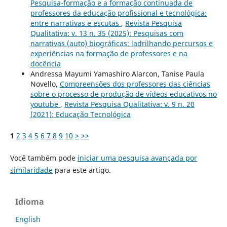
Pesquisa-formação e a formação continuada de
professores da educação profissional e tecnológica:
entre narrativas e escutas
,
Revista Pesquisa
Qualitativa: v. 13 n. 35 (2025): Pesquisas com
narrativas (auto) biográficas: ladrilhando percursos e
experiências na formação de professores e na
docência
Andressa Mayumi Yamashiro Alarcon, Tanise Paula
Novello,
Compreensões dos professores das ciências
sobre o processo de produção de vídeos educativos no
youtube
,
Revista Pesquisa Qualitativa: v. 9 n. 20
(2021): Educação Tecnológica
1
2
3
4
5
6
7
8
9
10
>
>>
Você também pode
iniciar uma pesquisa avançada por
similaridade
para este artigo.
Idioma
English