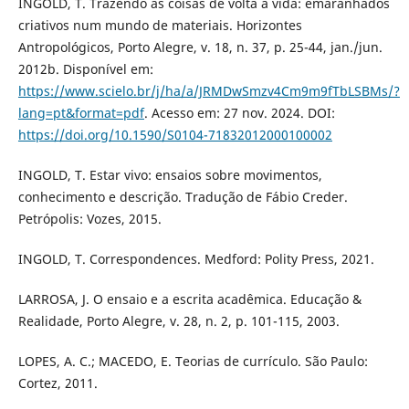
INGOLD, T. Trazendo as coisas de volta à vida: emaranhados
criativos num mundo de materiais. Horizontes
Antropológicos, Porto Alegre, v. 18, n. 37, p. 25-44, jan./jun.
2012b. Disponível em:
https://www.scielo.br/j/ha/a/JRMDwSmzv4Cm9m9fTbLSBMs/?
lang=pt&format=pdf
. Acesso em: 27 nov. 2024. DOI:
https://doi.org/10.1590/S0104-71832012000100002
INGOLD, T. Estar vivo: ensaios sobre movimentos,
conhecimento e descrição. Tradução de Fábio Creder.
Petrópolis: Vozes, 2015.
INGOLD, T. Correspondences. Medford: Polity Press, 2021.
LARROSA, J. O ensaio e a escrita acadêmica. Educação &
Realidade, Porto Alegre, v. 28, n. 2, p. 101-115, 2003.
LOPES, A. C.; MACEDO, E. Teorias de currículo. São Paulo:
Cortez, 2011.