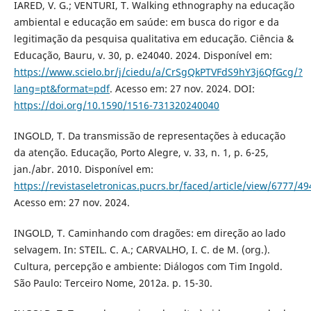
IARED, V. G.; VENTURI, T. Walking ethnography na educação
ambiental e educação em saúde: em busca do rigor e da
legitimação da pesquisa qualitativa em educação. Ciência &
Educação, Bauru, v. 30, p. e24040. 2024. Disponível em:
https://www.scielo.br/j/ciedu/a/CrSgQkPTVFdS9hY3j6QfGcg/?
lang=pt&format=pdf
. Acesso em: 27 nov. 2024. DOI:
https://doi.org/10.1590/1516-731320240040
INGOLD, T. Da transmissão de representações à educação
da atenção. Educação, Porto Alegre, v. 33, n. 1, p. 6-25,
jan./abr. 2010. Disponível em:
https://revistaseletronicas.pucrs.br/faced/article/view/6777/49
Acesso em: 27 nov. 2024.
INGOLD, T. Caminhando com dragões: em direção ao lado
selvagem. In: STEIL. C. A.; CARVALHO, I. C. de M. (org.).
Cultura, percepção e ambiente: Diálogos com Tim Ingold.
São Paulo: Terceiro Nome, 2012a. p. 15-30.