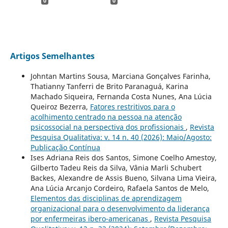
0
0
Artigos Semelhantes
Johntan Martins Sousa, Marciana Gonçalves Farinha,
Thatianny Tanferri de Brito Paranaguá, Karina
Machado Siqueira, Fernanda Costa Nunes, Ana Lúcia
Queiroz Bezerra,
Fatores restritivos para o
acolhimento centrado na pessoa na atenção
psicossocial na perspectiva dos profissionais
,
Revista
Pesquisa Qualitativa: v. 14 n. 40 (2026): Maio/Agosto:
Publicação Contínua
Ises Adriana Reis dos Santos, Simone Coelho Amestoy,
Gilberto Tadeu Reis da Silva, Vânia Marli Schubert
Backes, Alexandre de Assis Bueno, Silvana Lima Vieira,
Ana Lúcia Arcanjo Cordeiro, Rafaela Santos de Melo,
Elementos das disciplinas de aprendizagem
organizacional para o desenvolvimento da liderança
por enfermeiras ibero-americanas
,
Revista Pesquisa