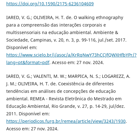
https://doi.org/10.1590/2175-6236104609
IARED, V. G.; OLIVEIRA, H. T. de. O walking ethnography
para a compreensão das interações corporais e
multissensoriais na educação ambiental. Ambiente &
Sociedade, Campinas, v. 20, n. 3, p. 99-116, jul./set. 2017.
Disponível em:
https://www.scielo.br/j/asoc/a/KrRqNwY73hCCJfQWXHfbYPr/?
lang=pt&format=pdf
. Acesso em: 27 nov. 2024.
IARED, V. G.; VALENTI, M. W.; MARPICA, N. S.; LOGAREZZ, A.
J. M.; OLIVEIRA, H. T. de. Coexistência de diferentes
tendências em análises de concepções de educação
ambiental. REMEA - Revista Eletrônica do Mestrado em
Educação Ambiental, Rio Grande, v. 27, p. 14-29, jul/dez.
2011. Disponível em:
https://periodicos.furg.br/remea/article/view/3243/1930
.
Acesso em: 27 nov. 2024.