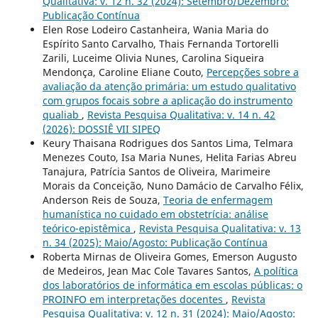
Qualitativa: v. 12 n. 32 (2024): Setembro/Dezembro:
Publicação Contínua
Elen Rose Lodeiro Castanheira, Wania Maria do
Espírito Santo Carvalho, Thais Fernanda Tortorelli
Zarili, Luceime Olivia Nunes, Carolina Siqueira
Mendonça, Caroline Eliane Couto,
Percepções sobre a
avaliação da atenção primária: um estudo qualitativo
com grupos focais sobre a aplicação do instrumento
qualiab
,
Revista Pesquisa Qualitativa: v. 14 n. 42
(2026): DOSSIÊ VII SIPEQ
Keury Thaisana Rodrigues dos Santos Lima, Telmara
Menezes Couto, Isa Maria Nunes, Helita Farias Abreu
Tanajura, Patrícia Santos de Oliveira, Marimeire
Morais da Conceição, Nuno Damácio de Carvalho Félix,
Anderson Reis de Souza,
Teoria de enfermagem
humanística no cuidado em obstetrícia: análise
teórico-epistêmica
,
Revista Pesquisa Qualitativa: v. 13
n. 34 (2025): Maio/Agosto: Publicação Contínua
Roberta Mirnas de Oliveira Gomes, Emerson Augusto
de Medeiros, Jean Mac Cole Tavares Santos,
A política
dos laboratórios de informática em escolas públicas: o
PROINFO em interpretações docentes
,
Revista
Pesquisa Qualitativa: v. 12 n. 31 (2024): Maio/Agosto: