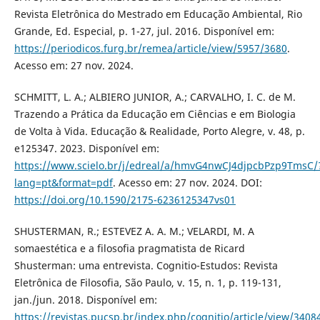
Revista Eletrônica do Mestrado em Educação Ambiental, Rio
Grande, Ed. Especial, p. 1-27, jul. 2016. Disponível em:
https://periodicos.furg.br/remea/article/view/5957/3680
.
Acesso em: 27 nov. 2024.
SCHMITT, L. A.; ALBIERO JUNIOR, A.; CARVALHO, I. C. de M.
Trazendo a Prática da Educação em Ciências e em Biologia
de Volta à Vida. Educação & Realidade, Porto Alegre, v. 48, p.
e125347. 2023. Disponível em:
https://www.scielo.br/j/edreal/a/hmvG4nwCJ4djpcbPzp9TmsC/
lang=pt&format=pdf
. Acesso em: 27 nov. 2024. DOI:
https://doi.org/10.1590/2175-6236125347vs01
SHUSTERMAN, R.; ESTEVEZ A. A. M.; VELARDI, M. A
somaestética e a filosofia pragmatista de Ricard
Shusterman: uma entrevista. Cognitio-Estudos: Revista
Eletrônica de Filosofia, São Paulo, v. 15, n. 1, p. 119-131,
jan./jun. 2018. Disponível em:
https://revistas.pucsp.br/index.php/cognitio/article/view/340