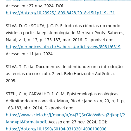
Acesso em: 27 nov. 2024. DOI:
https://doi.org/10.23925/1809-8428.2018v15i1p119-131
SILVA, D. O.; SOUZA, J. C. R. Estudo das ciências no mundo
vivido: a partir da epistemologia de Merleau-Ponty. Saberes,
Natal, v. 1, n. 13, p. 175-187, mar. 2016. Disponível em:
https://periodicos.ufrn.br/saberes/article/view/8081/6319
.
Acesso em: 11 jan. 2024.
SILVA, T. T. da. Documentos de identidade: uma introdução
às teorias do currículo. 2. ed. Belo Horizonte: Autêntica,
2005.
STEIL, C. A; CARVALHO, I. C. M. Epistemologias ecológicas:
delimitando um conceito. Mana, Rio de Janeiro, v. 20, n. 1, p.
163-183, abr. 2014. Disponível em:
https://www.scielo.br/j/mana/a/q4j7Q5cGKvVv8cvqZrjknpf/?
lang=pt&format=pdf
. Acesso em: 27 nov. 2024. DOI:
https://doi.org/10.1590/S0104-93132014000100006