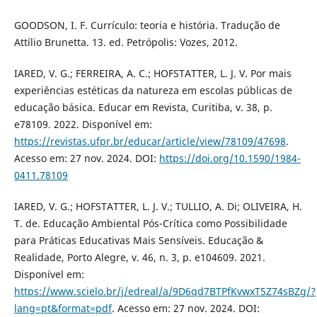
GOODSON, I. F. Currículo: teoria e história. Tradução de
Attílio Brunetta. 13. ed. Petrópolis: Vozes, 2012.
IARED, V. G.; FERREIRA, A. C.; HOFSTATTER, L. J. V. Por mais
experiências estéticas da natureza em escolas públicas de
educação básica. Educar em Revista, Curitiba, v. 38, p.
e78109. 2022. Disponível em:
https://revistas.ufpr.br/educar/article/view/78109/47698
.
Acesso em: 27 nov. 2024. DOI:
https://doi.org/10.1590/1984-
0411.78109
IARED, V. G.; HOFSTATTER, L. J. V.; TULLIO, A. Di; OLIVEIRA, H.
T. de. Educação Ambiental Pós-Crítica como Possibilidade
para Práticas Educativas Mais Sensíveis. Educação &
Realidade, Porto Alegre, v. 46, n. 3, p. e104609. 2021.
Disponível em:
https://www.scielo.br/j/edreal/a/9D6qd7BTPfKvwxT5Z74sBZg/?
lang=pt&format=pdf
. Acesso em: 27 nov. 2024. DOI: