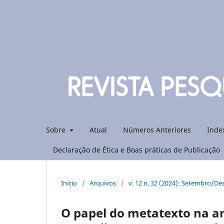
Sobre
Atual
Números Anteriores
Inde
Declaração de Ética e Boas práticas de Publicação
Início
/
Arquivos
/
v. 12 n. 32 (2024): Setembro/D
O papel do metatexto na an