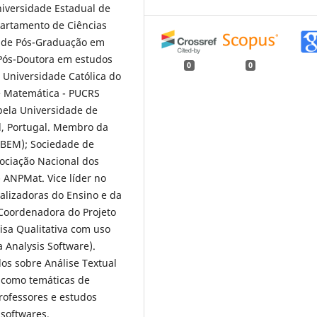
niversidade Estadual de
partamento de Ciências
a de Pós-Graduação em
Pós-Doutora em estudos
0
0
ia Universidade Católica do
e Matemática - PUCRS
pela Universidade de
l, Portugal. Membro da
SBEM); Sociedade de
sociação Nacional dos
 ANPMat. Vice líder no
alizadoras do Ensino e da
Coordenadora do Projeto
isa Qualitativa com uso
 Analysis Software).
os sobre Análise Textual
i como temáticas de
rofessores e estudos
 softwares.