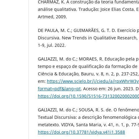
CHARMAZ, K. A construção da teoria fundamenta
análise qualitativa. Tradução: Joice Elias Costa. 
Artmed, 2009.
DE PAULA, M. C.; GUIMARÃES, G. T. D. Exercício p
Discursiva. New Trends in Qualitative Research, A
1-9, jul. 2022.
GALIAZZI, M. do C.; MORAES, R. Educação pela 
tempo e espaço de qualificação da formação de 
Ciência & Educação, Bauru, v. 8, n. 2, p. 237-252
em:
https://www.scielo.br/j/ciedu/a/rpxWhrW3
format=pdf&lang=pt
. Acesso em: 26 jun. 2023. D
https://doi.org/10.1590/S1516-73132002000200
GALIAZZI, M. do C.; SOUSA, R. S. de. O fenômeno
Textual Discursiva: a descrição fenomenológic
metatexto. VIDYA, Santa Maria, v. 41, n. 1, p. 77-
https://doi.org/10.37781/vidya.v41i1.3588