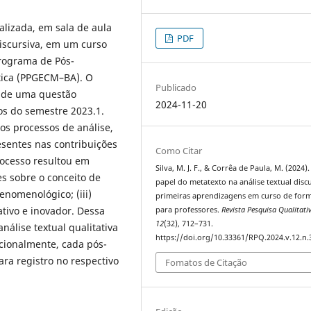
alizada, em sala de aula
PDF
Discursiva, em um curso
rograma de Pós-
ica (PPGECM–BA). O
Publicado
s de uma questão
2024-11-20
os do semestre 2023.1.
os processos de análise,
resentes nas contribuições
Como Citar
rocesso resultou em
Silva, M. J. F., & Corrêa de Paula, M. (2024)
s sobre o conceito de
papel do metatexto na análise textual discu
 fenomenológico; (iii)
primeiras aprendizagens em curso de for
iativo e inovador. Dessa
para professores.
Revista Pesquisa Qualitati
12
(32), 712–731.
análise textual qualitativa
https://doi.org/10.33361/RPQ.2024.v.12.n.
cionalmente, cada pós-
ra registro no respectivo
Fomatos de Citação