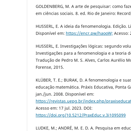
GOLDENBERG, M. A arte de pesquisar: como faze
em ciências sociais. 8. ed. Rio de Janeiro: Record
HUSSERL, E. A ideia da fenomenologia. Edição. Li
Disponível em:
https://encr.pw/haooW;
Acesso: 
HUSSERL, E. Investigações lógicas: segundo volu
Investigações para a fenomenologia e a teoria 
Tradução de Pedro M. S. Alves, Carlos Aurélio Mo
Forense, 2015.
KLÜBER, T. E.; BURAK, D. A fenomenologia e suas
educação matemática. Práxis Educativa, Ponta Gros
jan./jun. 2008. Disponível em:
https://revistas.uepg.br/index.php/praxiseducat
Acesso em: 17 jul. 2023. DOI:
https://doi.org/10.5212/PraxEduc.v.3i1095099
LUDKE, M.; ANDRÉ, M. E. D. A. Pesquisa em edu