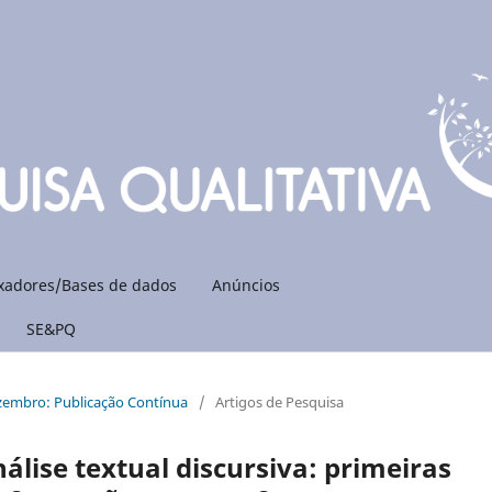
xadores/Bases de dados
Anúncios
SE&PQ
ezembro: Publicação Contínua
/
Artigos de Pesquisa
álise textual discursiva: primeiras