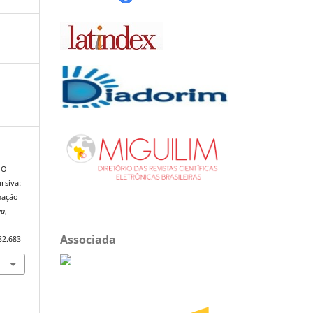
. O
rsiva:
mação
va
,
Associada
32.683