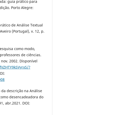
da: guia prático para
Edição. Porto Alegre:
rático de Análise Textual
veiro (Portugal), v. 12, p.
pesquisa como modo,
professores de ciências.
, nov. 2002. Disponível
yfVZHTY9kSVyrxS/?
OI:
008
 da descrição na Análise
a como desencadeadora do
91, abr.2021. DOI: