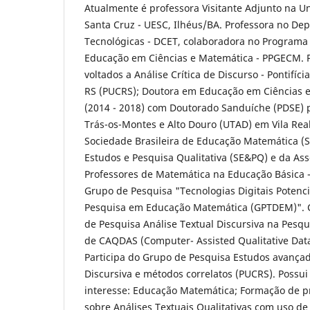
Atualmente é professora Visitante Adjunto na U
Santa Cruz - UESC, Ilhéus/BA. Professora no De
Tecnológicas - DCET, colaboradora no Program
Educação em Ciências e Matemática - PPGECM. 
voltados a Análise Crítica de Discurso - Pontifíc
RS (PUCRS); Doutora em Educação em Ciências 
(2014 - 2018) com Doutorado Sanduíche (PDSE) 
Trás-os-Montes e Alto Douro (UTAD) em Vila Rea
Sociedade Brasileira de Educação Matemática (
Estudos e Pesquisa Qualitativa (SE&PQ) e da As
Professores de Matemática na Educação Básica -
Grupo de Pesquisa "Tecnologias Digitais Potenci
Pesquisa em Educação Matemática (GPTDEM)". 
de Pesquisa Análise Textual Discursiva na Pesqu
de CAQDAS (Computer- Assisted Qualitative Data
Participa do Grupo de Pesquisa Estudos avançad
Discursiva e métodos correlatos (PUCRS). Possu
interesse: Educação Matemática; Formação de p
sobre Análises Textuais Qualitativas com uso de