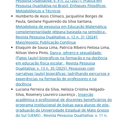
Pesquisa Qualitativa: v. 9 n. 22 (2021): Prática em
Pesquisa Qualitativa no Brasil: Enfoques Filosóficos,
Metodológicos e Técnicos
Humberto de Assis Clímaco, Jacqueline Borges de
Paula, Geslane Figueiredo da Silva Santana,
Metodologia de pesquisa em Educação Matemática:
complementaridade otteana baseada na semiótica
,
Revista Pesquisa Qualitativa: v. 12 n. 31 (2024):
Maio/Agosto: Publicação Contínua
Eliaquim de Sousa Lima, Patricia Ribeiro Feitosa Lima,
Nilson Vieira Pinto,
Dança, gênero e sexualidade:
(f)atos (auto) biográficos na formação e na docência
em educação física escolar
,
Revista Pesquisa
Qualitativa: v. 13 n. 35 (2025): Pesquisas com
narrativas (auto) biográficas: ladrilhando percursos e
experiências na formação de professores e na
docência
Luciana Ferreira da Silva, Heloiza Cristina Holgado-
Silva, Rosenery Loureiro Lourenço ,
Inserção
acadêmica e profissional de discentes beneficiários do
programa institucional de bolsas para alunos de pós-
graduação da Universidade Estadual de Mato Grosso
do Sul (UEMS)
,
Revista Pesquisa Qualitativa: v. 11 n.