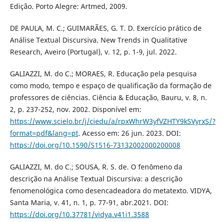
Edição. Porto Alegre: Artmed, 2009.
DE PAULA, M. C.; GUIMARÃES, G. T. D. Exercício prático de
Análise Textual Discursiva. New Trends in Qualitative
Research, Aveiro (Portugal), v. 12, p. 1-9, jul. 2022.
GALIAZZI, M. do C.; MORAES, R. Educação pela pesquisa
como modo, tempo e espaço de qualificação da formação de
professores de ciências. Ciência & Educação, Bauru, v. 8, n.
2, p. 237-252, nov. 2002. Disponível em:
https://www.scielo.br/j/ciedu/a/rpxWhrW3yfVZHTY9kSVyrxS/?
format=pdf&lang=pt
. Acesso em: 26 jun. 2023. DOI:
https://doi.org/10.1590/S1516-73132002000200008
GALIAZZI, M. do C.; SOUSA, R. S. de. O fenômeno da
descrição na Análise Textual Discursiva: a descrição
fenomenológica como desencadeadora do metatexto. VIDYA,
Santa Maria, v. 41, n. 1, p. 77-91, abr.2021. DOI:
https://doi.org/10.37781/vidya.v41i1.3588