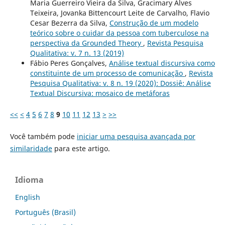
Maria Guerreiro Vieira da Silva, Gracimary Alves
Teixeira, Jovanka Bittencourt Leite de Carvalho, Flavio
Cesar Bezerra da Silva,
Construção de um modelo
teórico sobre o cuidar da pessoa com tuberculose na
perspectiva da Grounded Theory
,
Revista Pesquisa
Qualitativa: v. 7 n. 13 (2019)
Fábio Peres Gonçalves,
Análise textual discursiva como
constituinte de um processo de comunicação
,
Revista
Pesquisa Qualitativa: v. 8 n. 19 (2020): Dossiê: Análise
Textual Discursiva: mosaico de metáforas
<<
<
4
5
6
7
8
9
10
11
12
13
>
>>
Você também pode
iniciar uma pesquisa avançada por
similaridade
para este artigo.
Idioma
English
Português (Brasil)