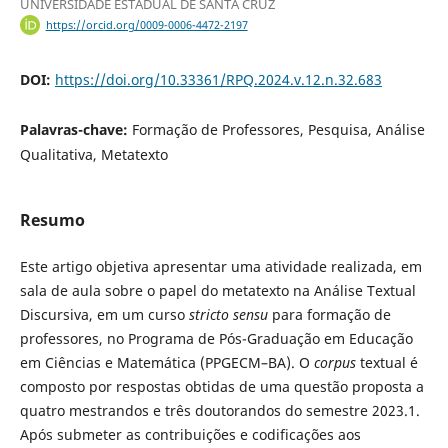
UNIVERSIDADE ESTADUAL DE SANTA CRUZ
https://orcid.org/0009-0006-4472-2197
DOI:
https://doi.org/10.33361/RPQ.2024.v.12.n.32.683
Palavras-chave:
Formação de Professores, Pesquisa, Análise
Qualitativa, Metatexto
Resumo
Este artigo objetiva apresentar uma atividade realizada, em
sala de aula sobre o papel do metatexto na Análise Textual
Discursiva, em um curso
stricto sensu
para formação de
professores, no Programa de Pós-Graduação em Educação
em Ciências e Matemática (PPGECM–BA). O
corpus
textual é
composto por respostas obtidas de uma questão proposta a
quatro mestrandos e três doutorandos do semestre 2023.1.
Após submeter as contribuições e codificações aos