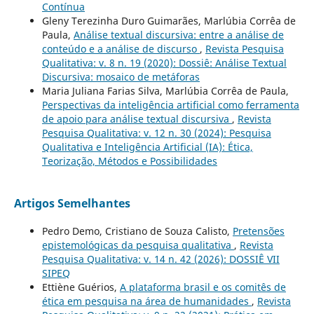
Contínua
Gleny Terezinha Duro Guimarães, Marlúbia Corrêa de
Paula,
Análise textual discursiva: entre a análise de
conteúdo e a análise de discurso
,
Revista Pesquisa
Qualitativa: v. 8 n. 19 (2020): Dossiê: Análise Textual
Discursiva: mosaico de metáforas
Maria Juliana Farias Silva, Marlúbia Corrêa de Paula,
Perspectivas da inteligência artificial como ferramenta
de apoio para análise textual discursiva
,
Revista
Pesquisa Qualitativa: v. 12 n. 30 (2024): Pesquisa
Qualitativa e Inteligência Artificial (IA): Ética,
Teorização, Métodos e Possibilidades
Artigos Semelhantes
Pedro Demo, Cristiano de Souza Calisto,
Pretensões
epistemológicas da pesquisa qualitativa
,
Revista
Pesquisa Qualitativa: v. 14 n. 42 (2026): DOSSIÊ VII
SIPEQ
Ettiène Guérios,
A plataforma brasil e os comitês de
ética em pesquisa na área de humanidades
,
Revista