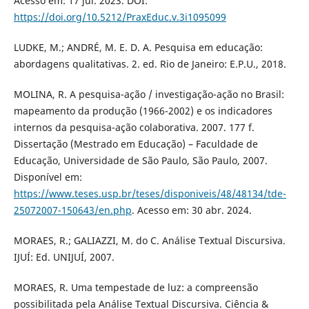
Acesso em: 17 jul. 2023. DOI:
https://doi.org/10.5212/PraxEduc.v.3i1095099
LUDKE, M.; ANDRÉ, M. E. D. A. Pesquisa em educação:
abordagens qualitativas. 2. ed. Rio de Janeiro: E.P.U., 2018.
MOLINA, R. A pesquisa-ação / investigação-ação no Brasil:
mapeamento da produção (1966-2002) e os indicadores
internos da pesquisa-ação colaborativa. 2007. 177 f.
Dissertação (Mestrado em Educação) – Faculdade de
Educação, Universidade de São Paulo, São Paulo, 2007.
Disponível em:
https://www.teses.usp.br/teses/disponiveis/48/48134/tde-
25072007-150643/en.php
. Acesso em: 30 abr. 2024.
MORAES, R.; GALIAZZI, M. do C. Análise Textual Discursiva.
IJUÍ: Ed. UNIJUÍ, 2007.
MORAES, R. Uma tempestade de luz: a compreensão
possibilitada pela Análise Textual Discursiva. Ciência &