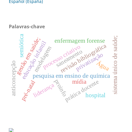
Español (España)
Palavras-chave
semiótica
sistema único de saúde;
gestão em saúde;
enfermagem forense
educação infantil
revisão bibliográfica
processo criativo
modelagem
saneamento
privatização
Água
anticoncepção
pesquisa em ensino de química
proinfo
mídia
prática docente
pré-natal
liderança
hospital