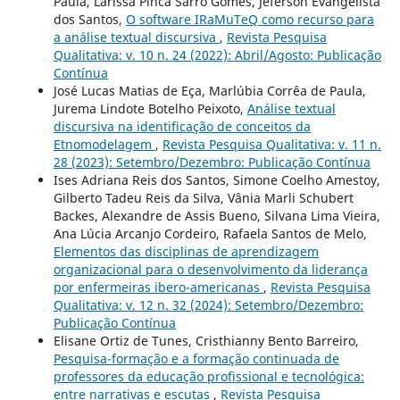
Paula, Larissa Pinca Sarro Gomes, Jéferson Evangelista
dos Santos,
O software IRaMuTeQ como recurso para
a análise textual discursiva
,
Revista Pesquisa
Qualitativa: v. 10 n. 24 (2022): Abril/Agosto: Publicação
Contínua
José Lucas Matias de Eça, Marlúbia Corrêa de Paula,
Jurema Lindote Botelho Peixoto,
Análise textual
discursiva na identificação de conceitos da
Etnomodelagem
,
Revista Pesquisa Qualitativa: v. 11 n.
28 (2023): Setembro/Dezembro: Publicação Contínua
Ises Adriana Reis dos Santos, Simone Coelho Amestoy,
Gilberto Tadeu Reis da Silva, Vânia Marli Schubert
Backes, Alexandre de Assis Bueno, Silvana Lima Vieira,
Ana Lúcia Arcanjo Cordeiro, Rafaela Santos de Melo,
Elementos das disciplinas de aprendizagem
organizacional para o desenvolvimento da liderança
por enfermeiras ibero-americanas
,
Revista Pesquisa
Qualitativa: v. 12 n. 32 (2024): Setembro/Dezembro:
Publicação Contínua
Elisane Ortiz de Tunes, Cristhianny Bento Barreiro,
Pesquisa-formação e a formação continuada de
professores da educação profissional e tecnológica:
entre narrativas e escutas
,
Revista Pesquisa