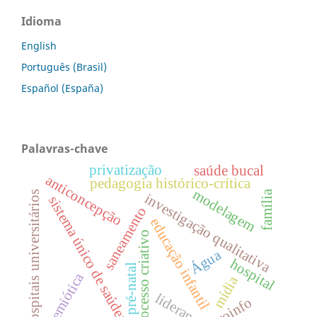
Idioma
English
Português (Brasil)
Español (España)
Palavras-chave
privatização
saúde bucal
anticoncepção
pedagogia histórico-crítica
modelagem
família
hospitais universitários
investigação qualitativa
sistema único de saúde;
saneamento
educação infantil
processo criativo
Água
hospital
pré-natal
semiótica
mídia
liderança
proinfo