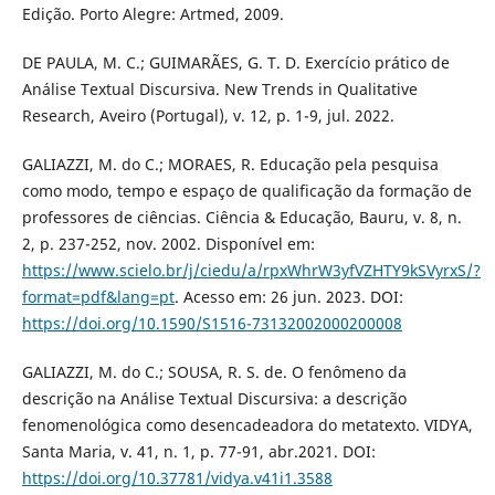
Edição. Porto Alegre: Artmed, 2009.
DE PAULA, M. C.; GUIMARÃES, G. T. D. Exercício prático de
Análise Textual Discursiva. New Trends in Qualitative
Research, Aveiro (Portugal), v. 12, p. 1-9, jul. 2022.
GALIAZZI, M. do C.; MORAES, R. Educação pela pesquisa
como modo, tempo e espaço de qualificação da formação de
professores de ciências. Ciência & Educação, Bauru, v. 8, n.
2, p. 237-252, nov. 2002. Disponível em:
https://www.scielo.br/j/ciedu/a/rpxWhrW3yfVZHTY9kSVyrxS/?
format=pdf&lang=pt
. Acesso em: 26 jun. 2023. DOI:
https://doi.org/10.1590/S1516-73132002000200008
GALIAZZI, M. do C.; SOUSA, R. S. de. O fenômeno da
descrição na Análise Textual Discursiva: a descrição
fenomenológica como desencadeadora do metatexto. VIDYA,
Santa Maria, v. 41, n. 1, p. 77-91, abr.2021. DOI:
https://doi.org/10.37781/vidya.v41i1.3588