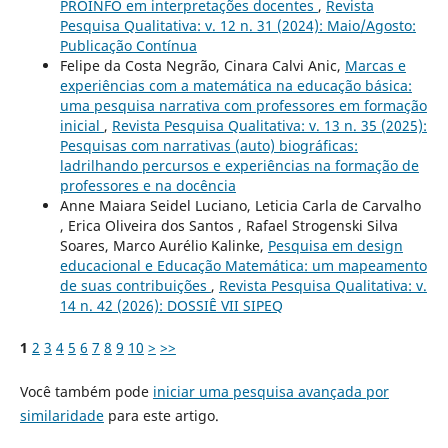
PROINFO em interpretações docentes
,
Revista
Pesquisa Qualitativa: v. 12 n. 31 (2024): Maio/Agosto:
Publicação Contínua
Felipe da Costa Negrão, Cinara Calvi Anic,
Marcas e
experiências com a matemática na educação básica:
uma pesquisa narrativa com professores em formação
inicial
,
Revista Pesquisa Qualitativa: v. 13 n. 35 (2025):
Pesquisas com narrativas (auto) biográficas:
ladrilhando percursos e experiências na formação de
professores e na docência
Anne Maiara Seidel Luciano, Leticia Carla de Carvalho
, Erica Oliveira dos Santos , Rafael Strogenski Silva
Soares, Marco Aurélio Kalinke,
Pesquisa em design
educacional e Educação Matemática: um mapeamento
de suas contribuições
,
Revista Pesquisa Qualitativa: v.
14 n. 42 (2026): DOSSIÊ VII SIPEQ
1
2
3
4
5
6
7
8
9
10
>
>>
Você também pode
iniciar uma pesquisa avançada por
similaridade
para este artigo.