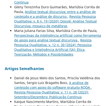
Contínua
Gleny Terezinha Duro Guimarães, Marlúbia Corrêa de
Paula,
Análise textual discursiva: entre a análise de
conteúdo e a análise de discurso
,
Revista Pesquisa
Qualitativa: v. 8 n. 19 (2020): Dossiê: Análise Textual
Discursiva: mosaico de metáforas
Maria Juliana Farias Silva, Marlúbia Corrêa de Paula,
Perspectivas da inteligência artificial como ferramenta
de apoio para análise textual discursiva
,
Revista
Pesquisa Qualitativa: v. 12 n. 30 (2024): Pesquisa
Qualitativa e Inteligência Artificial (IA): Ética,
Teorização, Métodos e Possibilidades
Artigos Semelhantes
Daniel de Jesus Melo dos Santos, Priscila Valdênia dos
Santos, Sergio Luiz Bragatto Boss,
A análise de
conteúdo com apoio do software gratuito RQDA
,
Revista Pesquisa Qualitativa: v. 11 n. 28 (2023):
Setembro/Dezembro: Publicação Contínua
Kaique Nascimento Martins, Marlúbia Corrêa de