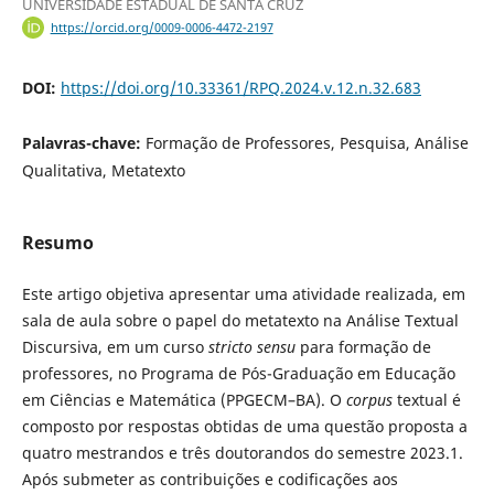
UNIVERSIDADE ESTADUAL DE SANTA CRUZ
https://orcid.org/0009-0006-4472-2197
DOI:
https://doi.org/10.33361/RPQ.2024.v.12.n.32.683
Palavras-chave:
Formação de Professores, Pesquisa, Análise
Qualitativa, Metatexto
Resumo
Este artigo objetiva apresentar uma atividade realizada, em
sala de aula sobre o papel do metatexto na Análise Textual
Discursiva, em um curso
stricto sensu
para formação de
professores, no Programa de Pós-Graduação em Educação
em Ciências e Matemática (PPGECM–BA). O
corpus
textual é
composto por respostas obtidas de uma questão proposta a
quatro mestrandos e três doutorandos do semestre 2023.1.
Após submeter as contribuições e codificações aos