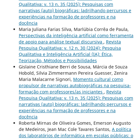
Qualitativa: v. 13 n. 35 (2025): Pesquisas com
narrativas (auto) biográficas: ladrilhando percursos e
experiências na formação de professores e na
docência
Maria Juliana Farias Silva, Marlúbia Corrêa de Paula,
Perspectivas da inteligência artificial como ferramenta
de apoio para análise textual discursiva
,
Revista
Pesquisa Qualitativa: v. 12 n. 30 (2024): Pesquisa
Qualitativa e Inteligência Artificial (IA): Ética,
Teorização, Métodos e Possibilidades
Gislaine Cristhiane Berri de Sousa, Márcia de Souza
Hobold, Silvia Zimmermann Pereira Guesser, Zenira
Maria Malacarne Signori,
Momento cultural como
propulsor de narrativas autobiográficas na pesquisa-
formação com professores/as iniciantes
,
Revista
Pesquisa Qualitativa: v. 13 n. 35 (2025): Pesquisas com
narrativas (auto) biográficas: ladrilhando percursos e
experiências na formação de professores e na
docência
Roberta Mirnas de Oliveira Gomes, Emerson Augusto
de Medeiros, Jean Mac Cole Tavares Santos,
A política
dos laboratórios de informática em escolas públicas: o