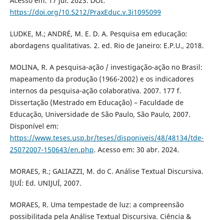
Acesso em: 17 jul. 2023. DOI:
https://doi.org/10.5212/PraxEduc.v.3i1095099
LUDKE, M.; ANDRÉ, M. E. D. A. Pesquisa em educação:
abordagens qualitativas. 2. ed. Rio de Janeiro: E.P.U., 2018.
MOLINA, R. A pesquisa-ação / investigação-ação no Brasil:
mapeamento da produção (1966-2002) e os indicadores
internos da pesquisa-ação colaborativa. 2007. 177 f.
Dissertação (Mestrado em Educação) – Faculdade de
Educação, Universidade de São Paulo, São Paulo, 2007.
Disponível em:
https://www.teses.usp.br/teses/disponiveis/48/48134/tde-
25072007-150643/en.php
. Acesso em: 30 abr. 2024.
MORAES, R.; GALIAZZI, M. do C. Análise Textual Discursiva.
IJUÍ: Ed. UNIJUÍ, 2007.
MORAES, R. Uma tempestade de luz: a compreensão
possibilitada pela Análise Textual Discursiva. Ciência &