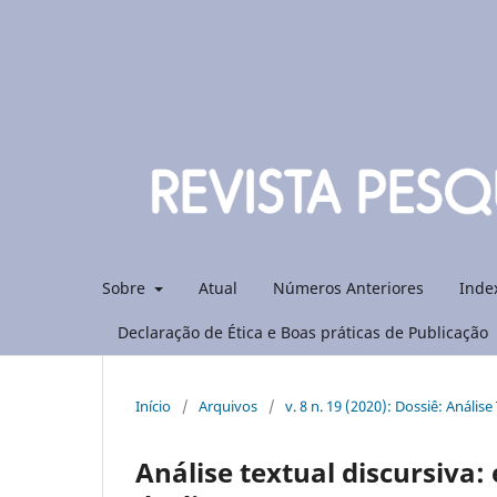
Sobre
Atual
Números Anteriores
Inde
Declaração de Ética e Boas práticas de Publicação
Início
/
Arquivos
/
v. 8 n. 19 (2020): Dossiê: Análi
Análise textual discursiva: