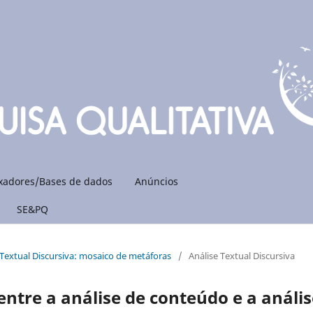
xadores/Bases de dados
Anúncios
SE&PQ
se Textual Discursiva: mosaico de metáforas
/
Análise Textual Discursiva
 entre a análise de conteúdo e a análi