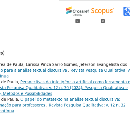
0
0
s)
a de Paula, Larissa Pinca Sarro Gomes, Jéferson Evangelista dos
 para a análise textual discursiva
,
Revista Pesquisa Qualitativa: v
tínua
a de Paula,
Perspectivas da inteligência artificial como ferramenta 
sta Pesquisa Qualitativa: v. 12 n. 30 (2024): Pesquisa Qualitativa e
ção, Métodos e Possibilidades
a de Paula,
O papel do metatexto na análise textual discursiva:
mação para professores
,
Revista Pesquisa Qualitativa: v. 12 n. 32
ontínua