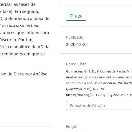
terizar as fases de
 fase). Em seguida,
PDF
D, defendendo a ideia de
l
e o
discurso textual.
 autores que influenciam
Publicado
Discurso. Por fim,
2020-12-22
rico e analítico da AD da
extremidades em que se
Como Citar
Guimarães, G. T. D., & Corrêa de Paula, M. 
lise de Discurso; Análise
Análise textual discursiva: entre a análise 
conteúdo e a análise de discurso.
Revista P
Qualitativa
,
8
(19), 677–705.
https://doi.org/10.33361/RPQ.2020.v.8.n.1
Fomatos de Citação
Edição