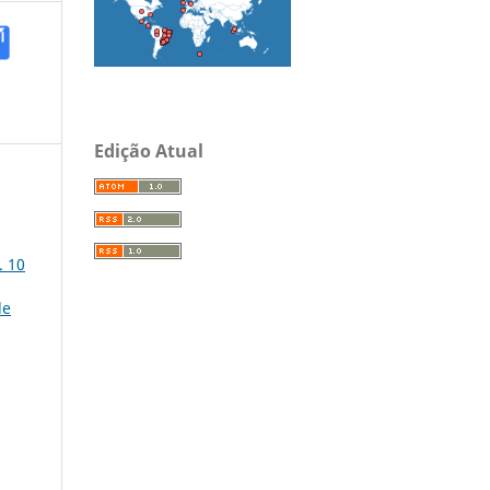
Edição Atual
. 10
de