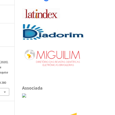
(2020).
de
esquisa
9.380
Associada