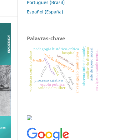
Português (Brasil)
Español (España)
Palavras-chave
sistema único de saúde;
análise do discurso
pedagogia histórico-crítica
rede de apoio social
serviços de saúde mental
hospital
violência contra o idoso
investigação qualitativa
revisão bibliográfica
saneamento
modelagem
família
educação infantil
proinfo
mídia
Água
processo criativo
escola pública
saúde da mulher