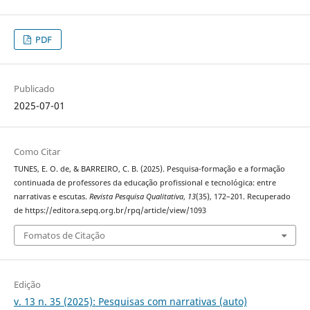
PDF
Publicado
2025-07-01
Como Citar
TUNES, E. O. de, & BARREIRO, C. B. (2025). Pesquisa-formação e a formação
continuada de professores da educação profissional e tecnológica: entre
narrativas e escutas.
Revista Pesquisa Qualitativa
,
13
(35), 172–201. Recuperado
de https://editora.sepq.org.br/rpq/article/view/1093
Fomatos de Citação
Edição
v. 13 n. 35 (2025): Pesquisas com narrativas (auto)