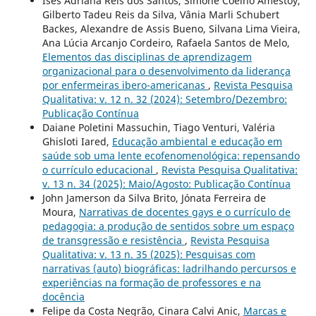
Ises Adriana Reis dos Santos, Simone Coelho Amestoy,
Gilberto Tadeu Reis da Silva, Vânia Marli Schubert
Backes, Alexandre de Assis Bueno, Silvana Lima Vieira,
Ana Lúcia Arcanjo Cordeiro, Rafaela Santos de Melo,
Elementos das disciplinas de aprendizagem
organizacional para o desenvolvimento da liderança
por enfermeiras ibero-americanas
,
Revista Pesquisa
Qualitativa: v. 12 n. 32 (2024): Setembro/Dezembro:
Publicação Contínua
Daiane Poletini Massuchin, Tiago Venturi, Valéria
Ghisloti Iared,
Educação ambiental e educação em
saúde sob uma lente ecofenomenológica: repensando
o currículo educacional
,
Revista Pesquisa Qualitativa:
v. 13 n. 34 (2025): Maio/Agosto: Publicação Contínua
John Jamerson da Silva Brito, Jónata Ferreira de
Moura,
Narrativas de docentes gays e o currículo de
pedagogia: a produção de sentidos sobre um espaço
de transgressão e resistência
,
Revista Pesquisa
Qualitativa: v. 13 n. 35 (2025): Pesquisas com
narrativas (auto) biográficas: ladrilhando percursos e
experiências na formação de professores e na
docência
Felipe da Costa Negrão, Cinara Calvi Anic,
Marcas e