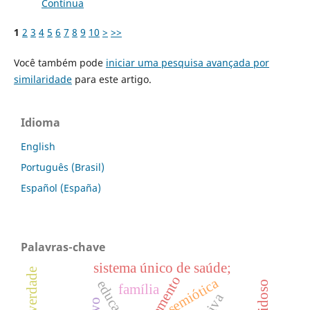
Contínua
1
2
3
4
5
6
7
8
9
10
>
>>
Você também pode
iniciar uma pesquisa avançada por
similaridade
para este artigo.
Idioma
English
Português (Brasil)
Español (España)
Palavras-chave
sistema único de saúde;
saneamento
semiótica
família