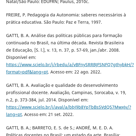
Natal/São Paulo: EDUFRN; Paulus, 2010c.
FREIRE, P. Pedagogia da Autonomia: saberes necessários à
prática educativa. São Paulo: Paz e Terra, 1997.
GATTI, B. A. Análise das políticas públicas para formação
continuada no Brasil, na última década. Revista Brasileira
de Educação, [S. l.], v. 13, n. 37, p. 57-69, jan./abr. 2008.
Disponível em:
https://www.scielo.br/j/rbedu/a/vBFnySRRBJFSNFQ7gthybkH/?
format=pdf&lang=pt
. Acesso em: 22 ago. 2022.
GATTI, B. A. Avaliação e qualidade do desenvolvimento
profissional docente. Avaliação, Campinas, Sorocaba, v. 19,
n.2, p. 373-384, jul. 2014. Disponível em:
https://www.scielo.br/j/aval/a/bbJ9b8YpTbBsSVdQ57MwxJv/?
lang=pt
. Acesso em: 21 set. 2022.
GATTI, B. A.; BARRETO, E. S. de S.; ANDRÉ, M. E. D. A.
Políticas docentes no Brasil: um estado da arte. Brasília: