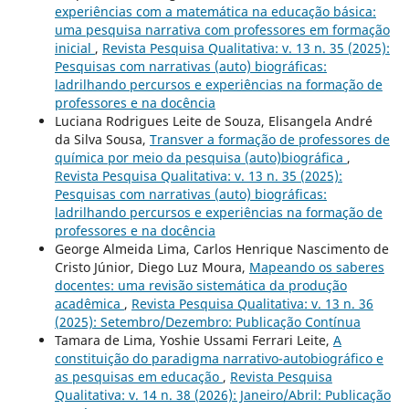
experiências com a matemática na educação básica:
uma pesquisa narrativa com professores em formação
inicial
,
Revista Pesquisa Qualitativa: v. 13 n. 35 (2025):
Pesquisas com narrativas (auto) biográficas:
ladrilhando percursos e experiências na formação de
professores e na docência
Luciana Rodrigues Leite de Souza, Elisangela André
da Silva Sousa,
Transver a formação de professores de
química por meio da pesquisa (auto)biográfica
,
Revista Pesquisa Qualitativa: v. 13 n. 35 (2025):
Pesquisas com narrativas (auto) biográficas:
ladrilhando percursos e experiências na formação de
professores e na docência
George Almeida Lima, Carlos Henrique Nascimento de
Cristo Júnior, Diego Luz Moura,
Mapeando os saberes
docentes: uma revisão sistemática da produção
acadêmica
,
Revista Pesquisa Qualitativa: v. 13 n. 36
(2025): Setembro/Dezembro: Publicação Contínua
Tamara de Lima, Yoshie Ussami Ferrari Leite,
A
constituição do paradigma narrativo-autobiográfico e
as pesquisas em educação
,
Revista Pesquisa
Qualitativa: v. 14 n. 38 (2026): Janeiro/Abril: Publicação