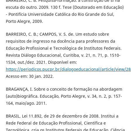
BARREIRO, C. B. Pesquisa-formação: a construção de si na
escuta do outro. 2009. 130 f. Tese (Doutorado em Educação)
- Pontifícia Universidade Católica do Rio Grande do Sul,
Porto Alegre, 2009.
BARREIRO, C. B.; CAMPOS, V. S. de. Um estudo sobre
requisitos de ingresso na docência para professores da
Educação Profissional e Tecnológica de Institutos Federais.
Revista Diálogo Educacional, Curitiba, v. 21, n. 71, p. 1510-
1534, out./dez. 2021. Disponível em:
https://periodicos.pucpr.br/dialogoeducacional/article/view/2
Acesso em: 30 jan. 2022.
BRAGANÇA, I. Sobre o conceito de formação na abordagem
(auto)biográfica. Educação, Porto Alegre, v. 34, n. 2, p. 157-
164, maio/ago. 2011.
BRASIL. Lei 11.892, de 29 de dezembro de 2008. Institui a
Rede Federal de Educação Profissional, Científica e
Tecnológica, cria os Institutos Federais de Educação, Ciência