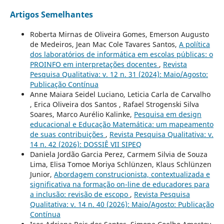
Artigos Semelhantes
Roberta Mirnas de Oliveira Gomes, Emerson Augusto
de Medeiros, Jean Mac Cole Tavares Santos,
A política
dos laboratórios de informática em escolas públicas: o
PROINFO em interpretações docentes
,
Revista
Pesquisa Qualitativa: v. 12 n. 31 (2024): Maio/Agosto:
Publicação Contínua
Anne Maiara Seidel Luciano, Leticia Carla de Carvalho
, Erica Oliveira dos Santos , Rafael Strogenski Silva
Soares, Marco Aurélio Kalinke,
Pesquisa em design
educacional e Educação Matemática: um mapeamento
de suas contribuições
,
Revista Pesquisa Qualitativa: v.
14 n. 42 (2026): DOSSIÊ VII SIPEQ
Daniela Jordão Garcia Perez, Carmem Silvia de Souza
Lima, Elisa Tomoe Moriya Schlünzen, Klaus Schlünzen
Junior,
Abordagem construcionista, contextualizada e
significativa na formação on-line de educadores para
a inclusão: revisão de escopo
,
Revista Pesquisa
Qualitativa: v. 14 n. 40 (2026): Maio/Agosto: Publicação
Contínua