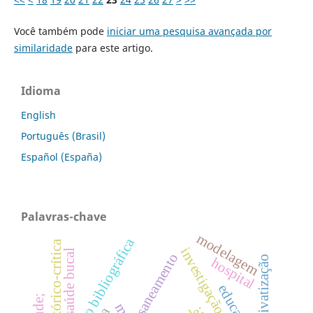
Você também pode
iniciar uma pesquisa avançada por
similaridade
para este artigo.
Idioma
English
Português (Brasil)
Español (España)
Palavras-chave
modelagem
revisão bibliográfica
investigação qualitativa
saúde bucal
saneamento
privatização
hospital