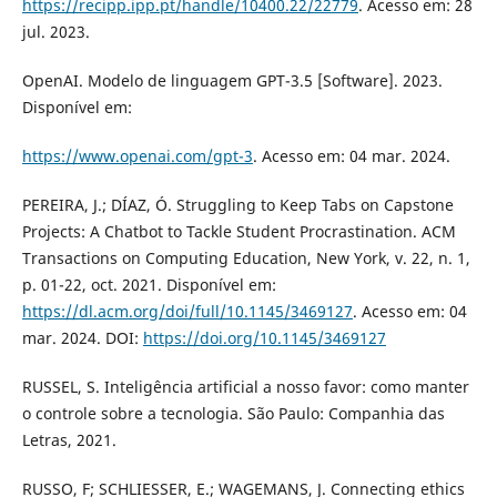
https://recipp.ipp.pt/handle/10400.22/22779
. Acesso em: 28
jul. 2023.
OpenAI. Modelo de linguagem GPT-3.5 [Software]. 2023.
Disponível em:
https://www.openai.com/gpt-3
. Acesso em: 04 mar. 2024.
PEREIRA, J.; DÍAZ, Ó. Struggling to Keep Tabs on Capstone
Projects: A Chatbot to Tackle Student Procrastination. ACM
Transactions on Computing Education, New York, v. 22, n. 1,
p. 01-22, oct. 2021. Disponível em:
https://dl.acm.org/doi/full/10.1145/3469127
. Acesso em: 04
mar. 2024. DOI:
https://doi.org/10.1145/3469127
RUSSEL, S. Inteligência artificial a nosso favor: como manter
o controle sobre a tecnologia. São Paulo: Companhia das
Letras, 2021.
RUSSO, F; SCHLIESSER, E.; WAGEMANS, J. Connecting ethics