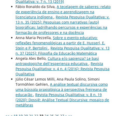
Qualitativa: v. 7 n. 13 (2019)
Fábio Ronaldo da Silva,
A tecelagem de saberes: relato
de experiência de ensino e aprendizagem na
licenciatura indígena
,
Revista Pesquisa Qualitativa: v.
13 n. 35 (2025): Pesquisas com narrativas (auto)
biográficas: ladrilhando percursos e experiências na
formação de professores e na docência
Anna Maria Pezzella,
Sobre o evento educativo:
reflexões fenomenológicas a partir de E. Husserl, E.
Stein e P. Bertolini
,
Revista Pesquisa Qualitativa: v. 13
n. 37 (2025): Filosofia da Educação Matemática
Angela Ales Bello,
Cultura e/o sapienza? Le basi
antropologiche dell’esperienza educativa
,
Revista
Pesquisa Qualitativa: v. 4 n. 4 (2016): Revista Pesquisa
Qualitativa
Júlio César Lemos Milli, Ana Paula Solino, Simoni
Tormöhlen Gehlen,
A análise textual discursiva como
uma bússola praxiológica à perspectiva freireana de
educação
,
Revista Pesquisa Qualitativa: v. 8 n. 19
(2020): Dossiê: Análise Textual Discursiva: mosaico de
metáforas
<<
<
18
19
20
21
22
23
24
25
26
27
>
>>