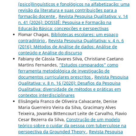
(psico)linguísticos e fonológicos na alfabetização: uma
revisão da literatura e suas contribuições para a
formação docente
,
Revista Pesquisa Qualitativa: v. 14
n. 41 (2026): DOSSIÊ: Pesquisa e Formação na
Educação Básica: concepções e perspectivas
Flomar Chagas,
Bibliotecas escolares: um espaço
contraditório
,
Revista Pesquisa Qualitativa: v. 4 n. 6
(2016): Métodos de Análise de dados: Análise de
conteúdo e Análise do discurso
Fabiany de Cássia Tavares Silva, Christiane Caetano
Martins Fernandes,
“Estudos comparados” como
ferramenta metodológica de investigação de
documentos curriculares prescritos
,
Revista Pesquisa
Qualitativa: v. 8 n. 16 (2020): Desafios da Pesquisa
Qualitativa: diversidade de métodos e práticas em
contextos interdisciplinares
Elisângela Franco de Oliveira Calvacante, Denise
Maria Guerreiro Vieira da Silva, Gracimary Alves
Teixeira, Jovanka Bittencourt Leite de Carvalho, Flavio
Cesar Bezerra da Silva,
Construção de um modelo
teórico sobre o cuidar da pessoa com tuberculose na
perspectiva da Grounded Theory
,
Revista Pesquisa