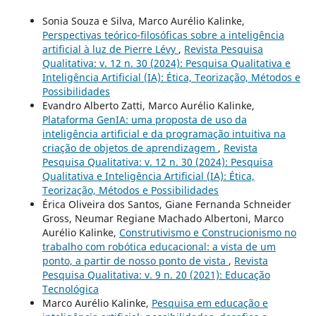
Sonia Souza e Silva, Marco Aurélio Kalinke,
Perspectivas teórico-filosóficas sobre a inteligência
artificial à luz de Pierre Lévy
,
Revista Pesquisa
Qualitativa: v. 12 n. 30 (2024): Pesquisa Qualitativa e
Inteligência Artificial (IA): Ética, Teorização, Métodos e
Possibilidades
Evandro Alberto Zatti, Marco Aurélio Kalinke,
Plataforma GenIA: uma proposta de uso da
inteligência artificial e da programação intuitiva na
criação de objetos de aprendizagem
,
Revista
Pesquisa Qualitativa: v. 12 n. 30 (2024): Pesquisa
Qualitativa e Inteligência Artificial (IA): Ética,
Teorização, Métodos e Possibilidades
Érica Oliveira dos Santos, Giane Fernanda Schneider
Gross, Neumar Regiane Machado Albertoni, Marco
Aurélio Kalinke,
Construtivismo e Construcionismo no
trabalho com robótica educacional: a vista de um
ponto, a partir de nosso ponto de vista
,
Revista
Pesquisa Qualitativa: v. 9 n. 20 (2021): Educação
Tecnológica
Marco Aurélio Kalinke,
Pesquisa em educação e