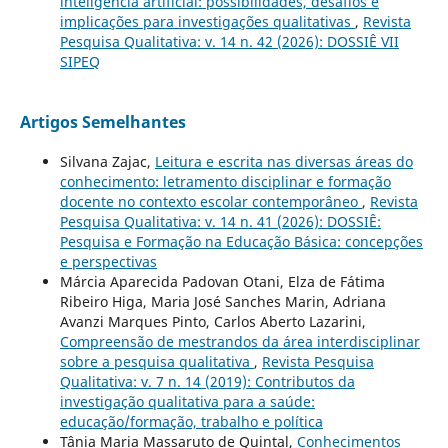
inteligência artificial: possibilidades, desafios e
implicações para investigações qualitativas
,
Revista
Pesquisa Qualitativa: v. 14 n. 42 (2026): DOSSIÊ VII
SIPEQ
Artigos Semelhantes
Silvana Zajac,
Leitura e escrita nas diversas áreas do
conhecimento: letramento disciplinar e formação
docente no contexto escolar contemporâneo
,
Revista
Pesquisa Qualitativa: v. 14 n. 41 (2026): DOSSIÊ:
Pesquisa e Formação na Educação Básica: concepções
e perspectivas
Márcia Aparecida Padovan Otani, Elza de Fátima
Ribeiro Higa, Maria José Sanches Marin, Adriana
Avanzi Marques Pinto, Carlos Aberto Lazarini,
Compreensão de mestrandos da área interdisciplinar
sobre a pesquisa qualitativa
,
Revista Pesquisa
Qualitativa: v. 7 n. 14 (2019): Contributos da
investigação qualitativa para a saúde:
educação/formação, trabalho e política
Tânia Maria Massaruto de Quintal,
Conhecimentos