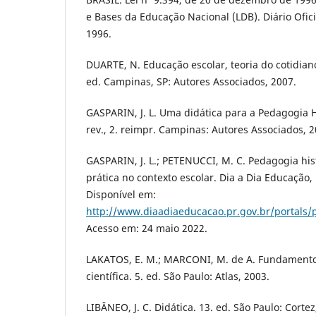
e Bases da Educação Nacional (LDB). Diário Oficia
1996.
DUARTE, N. Educação escolar, teoria do cotidiano 
ed. Campinas, SP: Autores Associados, 2007.
GASPARIN, J. L. Uma didática para a Pedagogia His
rev., 2. reimpr. Campinas: Autores Associados, 2
GASPARIN, J. L.; PETENUCCI, M. C. Pedagogia histó
prática no contexto escolar. Dia a Dia Educação, 
Disponível em:
http://www.diaadiaeducacao.pr.gov.br/portals/
Acesso em: 24 maio 2022.
LAKATOS, E. M.; MARCONI, M. de A. Fundament
científica. 5. ed. São Paulo: Atlas, 2003.
LIBÂNEO, J. C. Didática. 13. ed. São Paulo: Cortez