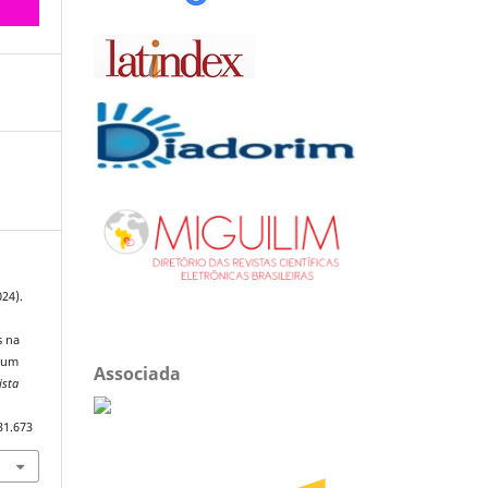
024).
s na
m um
Associada
ista
31.673