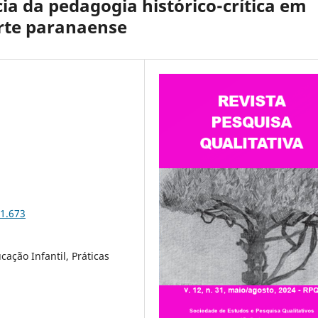
ncia da pedagogia histórico-crítica em
rte paranaense
31.673
cação Infantil, Práticas