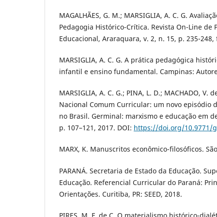
MAGALHÃES, G. M.; MARSIGLIA, A. C. G. Avaliaçã
Pedagogia Histórico-Crítica. Revista On-Line de P
Educacional, Araraquara, v. 2, n. 15, p. 235-248, 
MARSIGLIA, A. C. G. A prática pedagógica históri
infantil e ensino fundamental. Campinas: Autore
MARSIGLIA, A. C. G.; PINA, L. D.; MACHADO, V. d
Nacional Comum Curricular: um novo episódio d
no Brasil. Germinal: marxismo e educação em deba
p. 107–121, 2017. DOI:
https://doi.org/10.9771/
MARX, K. Manuscritos econômico-filosóficos. São
PARANÁ. Secretaria de Estado da Educação. Sup
Educação. Referencial Curricular do Paraná: Princ
Orientações. Curitiba, PR: SEED, 2018.
PIRES, M. F. de C. O materialismo histórico-dialé