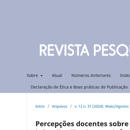
Sobre
Atual
Números Anteriores
Inde
Declaração de Ética e Boas práticas de Publicação
Início
/
Arquivos
/
v. 12 n. 31 (2024): Maio/Agosto
Percepções docentes sobre