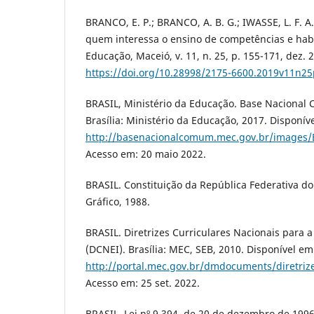
BRANCO, E. P.; BRANCO, A. B. G.; IWASSE, L. F. A
quem interessa o ensino de competências e hab
Educação, Maceió, v. 11, n. 25, p. 155-171, dez. 
https://doi.org/10.28998/2175-6600.2019v11n2
BRASIL, Ministério da Educação. Base Nacional
Brasília: Ministério da Educação, 2017. Disponív
http://basenacionalcomum.mec.gov.br/images/B
Acesso em: 20 maio 2022.
BRASIL. Constituição da República Federativa do B
Gráfico, 1988.
BRASIL. Diretrizes Curriculares Nacionais para a
(DCNEI). Brasília: MEC, SEB, 2010. Disponível em
http://portal.mec.gov.br/dmdocuments/diretriz
Acesso em: 25 set. 2022.
BRASIL. Lei nº 9.394, de 20 de dezembro de 1996: