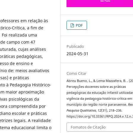
ofessores em relação às
PDF
rico-Crítica, a fim de
. Foi realizada uma
sa de campo com 47
Publicado
turada, cujas análises
2024-05-31
práticas pedagógicas,
cesso de ensino e
io de: meios avaliativos
Como Citar
sas) e práticas
Abreu Bueno, L., & Lema Mazzafera, B. . (2
to à Pedagogia Histórico-
Percepções docentes sobre as práticas
aram maior aproximação
pedagógicas da educação infantil utilizada
ivas psicológicas da
vigência da pedagogia histórico-crítica e
município da região norte paranaense.
Rev
mbora compreendida por
Pesquisa Qualitativa
,
12
(31), 218–236.
iano escolar e práticas
https://doi.org/10.33361/RPQ.2024.v.12.n.
rizes legais. A realidade
Fomatos de Citação
stema educacional limita o