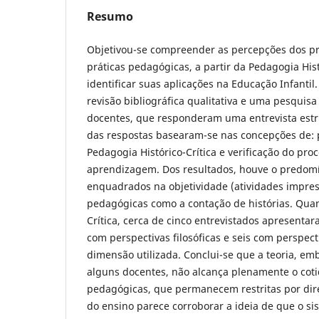
Resumo
Objetivou-se compreender as percepções dos pr
práticas pedagógicas, a partir da Pedagogia Histó
identificar suas aplicações na Educação Infantil
revisão bibliográfica qualitativa e uma pesqui
docentes, que responderam uma entrevista estru
das respostas basearam-se nas concepções de: 
Pedagogia Histórico-Crítica e verificação do pro
aprendizagem. Dos resultados, houve o predomín
enquadrados na objetividade (atividades impres
pedagógicas como a contação de histórias. Quan
Crítica, cerca de cinco entrevistados apresent
com perspectivas filosóficas e seis com perspect
dimensão utilizada. Conclui-se que a teoria, e
alguns docentes, não alcança plenamente o cotid
pedagógicas, que permanecem restritas por diret
do ensino parece corroborar a ideia de que o si