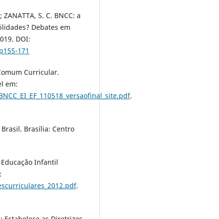
.; ZANATTA, S. C. BNCC: a
ilidades? Debates em
2019. DOI:
5p155-171
 Comum Curricular.
el em:
NCC_EI_EF_110518_versaofinal_site.pdf
.
rasil. Brasília: Centro
 Educação Infantil
:
escurriculares_2012.pdf
.
 Estabelece as Diretrizes