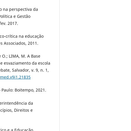
o na perspectiva da
olítica e Gestão
fev. 2017.
co-crítica na educação
s Associados, 2011.
e O.; LIMA, M. A Base
e esvaziamento da escola
te, Salvador, v. 9, n. 1,
gmed.v9i1.21835
 Paulo: Boitempo, 2021.
erintendência da
ípios, Direitos e
tico e a Educação.