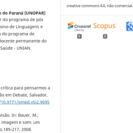
creative commons 4.0, não-comercial.
e do Paraná (UNOPAR)
lar do programa de pós
nsino de Linguagens e
a do programa de
0
0
 Docente permanente do
 Saúde - UNIAN.
 crítica para pensarmos a
ão em Debate, Salvador,
g/10.9771/gmed.v5i2.9695
isão. In: Bauer, M.;
to, imagem e som: um
 p.189-217, 2008.