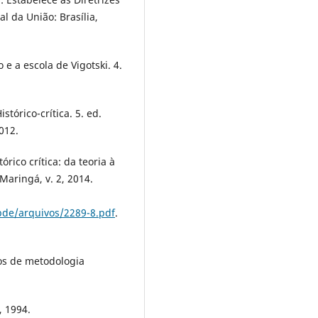
l da União: Brasília,
e a escola de Vigotski. 4.
tórico-crítica. 5. ed.
012.
rico crítica: da teoria à
Maringá, v. 2, 2014.
pde/arquivos/2289-8.pdf
.
os de metodologia
, 1994.