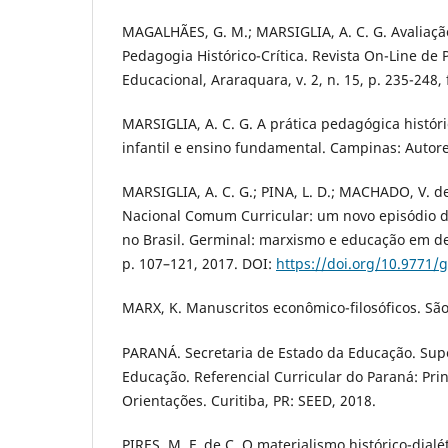
MAGALHÃES, G. M.; MARSIGLIA, A. C. G. Avaliaçã
Pedagogia Histórico-Crítica. Revista On-Line de P
Educacional, Araraquara, v. 2, n. 15, p. 235-248, 
MARSIGLIA, A. C. G. A prática pedagógica históri
infantil e ensino fundamental. Campinas: Autore
MARSIGLIA, A. C. G.; PINA, L. D.; MACHADO, V. d
Nacional Comum Curricular: um novo episódio d
no Brasil. Germinal: marxismo e educação em deba
p. 107–121, 2017. DOI:
https://doi.org/10.9771/
MARX, K. Manuscritos econômico-filosóficos. São
PARANÁ. Secretaria de Estado da Educação. Sup
Educação. Referencial Curricular do Paraná: Princ
Orientações. Curitiba, PR: SEED, 2018.
PIRES, M. F. de C. O materialismo histórico-dialé