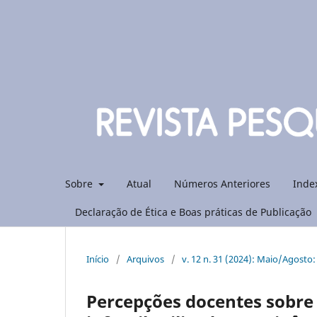
Sobre
Atual
Números Anteriores
Inde
Declaração de Ética e Boas práticas de Publicação
Início
/
Arquivos
/
v. 12 n. 31 (2024): Maio/Agosto
Percepções docentes sobre