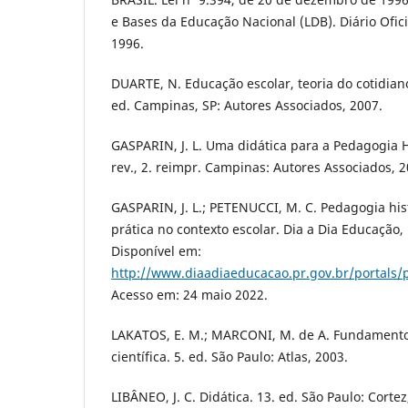
e Bases da Educação Nacional (LDB). Diário Oficia
1996.
DUARTE, N. Educação escolar, teoria do cotidiano 
ed. Campinas, SP: Autores Associados, 2007.
GASPARIN, J. L. Uma didática para a Pedagogia His
rev., 2. reimpr. Campinas: Autores Associados, 2
GASPARIN, J. L.; PETENUCCI, M. C. Pedagogia histó
prática no contexto escolar. Dia a Dia Educação, 
Disponível em:
http://www.diaadiaeducacao.pr.gov.br/portals/
Acesso em: 24 maio 2022.
LAKATOS, E. M.; MARCONI, M. de A. Fundament
científica. 5. ed. São Paulo: Atlas, 2003.
LIBÂNEO, J. C. Didática. 13. ed. São Paulo: Cortez