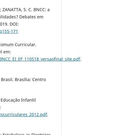
.; ZANATTA, S. C. BNCC: a
ilidades? Debates em
2019. DOI:
5p155-171
 Comum Curricular.
el em:
NCC_EI_EF_110518_versaofinal_site.pdf
.
rasil. Brasília: Centro
 Educação Infantil
:
escurriculares_2012.pdf
.
 Estabelece as Diretrizes