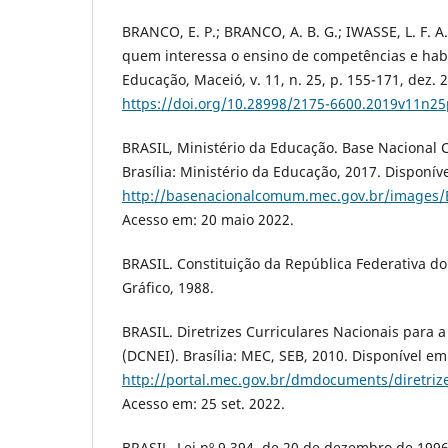
BRANCO, E. P.; BRANCO, A. B. G.; IWASSE, L. F. A
quem interessa o ensino de competências e hab
Educação, Maceió, v. 11, n. 25, p. 155-171, dez. 
https://doi.org/10.28998/2175-6600.2019v11n2
BRASIL, Ministério da Educação. Base Nacional
Brasília: Ministério da Educação, 2017. Disponív
http://basenacionalcomum.mec.gov.br/images/B
Acesso em: 20 maio 2022.
BRASIL. Constituição da República Federativa do B
Gráfico, 1988.
BRASIL. Diretrizes Curriculares Nacionais para a
(DCNEI). Brasília: MEC, SEB, 2010. Disponível em
http://portal.mec.gov.br/dmdocuments/diretriz
Acesso em: 25 set. 2022.
BRASIL. Lei nº 9.394, de 20 de dezembro de 1996: