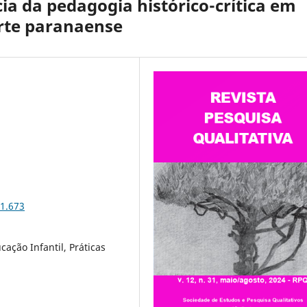
ncia da pedagogia histórico-crítica em
rte paranaense
31.673
cação Infantil, Práticas