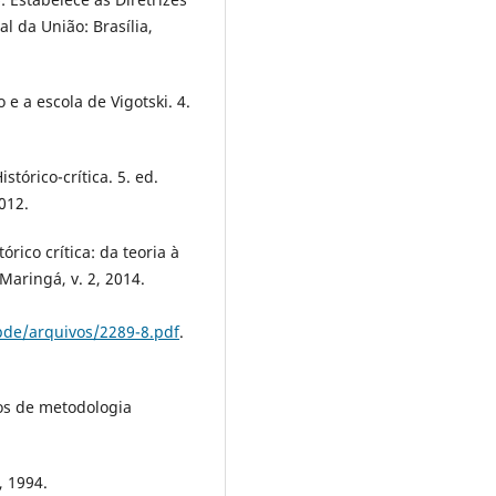
l da União: Brasília,
e a escola de Vigotski. 4.
tórico-crítica. 5. ed.
012.
rico crítica: da teoria à
Maringá, v. 2, 2014.
pde/arquivos/2289-8.pdf
.
os de metodologia
, 1994.