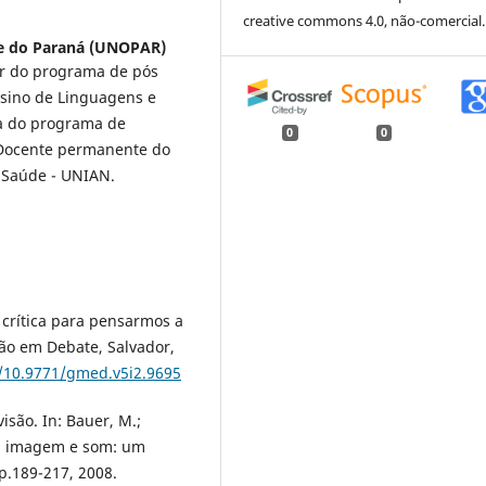
creative commons 4.0, não-comercial.
e do Paraná (UNOPAR)
lar do programa de pós
nsino de Linguagens e
a do programa de
0
0
 Docente permanente do
 Saúde - UNIAN.
 crítica para pensarmos a
ão em Debate, Salvador,
g/10.9771/gmed.v5i2.9695
isão. In: Bauer, M.;
to, imagem e som: um
 p.189-217, 2008.