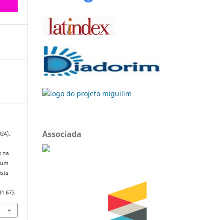
Associada
024).
s na
m um
ista
31.673