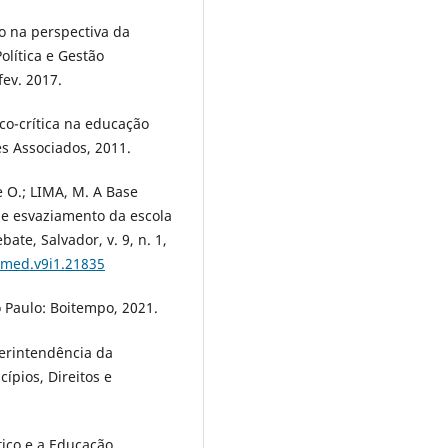
o na perspectiva da
olítica e Gestão
fev. 2017.
co-crítica na educação
s Associados, 2011.
e O.; LIMA, M. A Base
e esvaziamento da escola
te, Salvador, v. 9, n. 1,
gmed.v9i1.21835
 Paulo: Boitempo, 2021.
erintendência da
ípios, Direitos e
tico e a Educação.