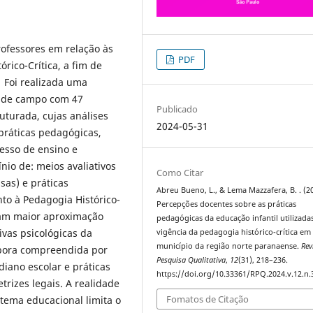
ofessores em relação às
PDF
rico-Crítica, a fim de
. Foi realizada uma
sa de campo com 47
Publicado
turada, cujas análises
2024-05-31
práticas pedagógicas,
cesso de ensino e
io de: meios avaliativos
Como Citar
sas) e práticas
Abreu Bueno, L., & Lema Mazzafera, B. . (2
to à Pedagogia Histórico-
Percepções docentes sobre as práticas
aram maior aproximação
pedagógicas da educação infantil utilizada
ivas psicológicas da
vigência da pedagogia histórico-crítica e
município da região norte paranaense.
Rev
mbora compreendida por
Pesquisa Qualitativa
,
12
(31), 218–236.
iano escolar e práticas
https://doi.org/10.33361/RPQ.2024.v.12.n.
rizes legais. A realidade
Fomatos de Citação
stema educacional limita o