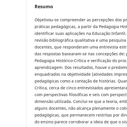
Resumo
Objetivou-se compreender as percepções dos pr
práticas pedagógicas, a partir da Pedagogia Histó
identificar suas aplicações na Educação Infantil
revisão bibliográfica qualitativa e uma pesqui
docentes, que responderam uma entrevista estru
das respostas basearam-se nas concepções de: 
Pedagogia Histórico-Crítica e verificação do pro
aprendizagem. Dos resultados, houve o predomín
enquadrados na objetividade (atividades impres
pedagógicas como a contação de histórias. Quan
Crítica, cerca de cinco entrevistados apresent
com perspectivas filosóficas e seis com perspect
dimensão utilizada. Conclui-se que a teoria, e
alguns docentes, não alcança plenamente o cotid
pedagógicas, que permanecem restritas por diret
do ensino parece corroborar a ideia de que o si