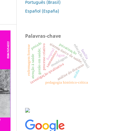
Português (Brasil)
Español (España)
Palavras-chave
proinfo
sistema único de saúde;
privatização
educação infantil
processo criativo
enfermagem forense
hospital
gestão em saúde;
família
saneamento
Água
atenção à saúde
modelagem
investigação qualitativa
análise do discurso
mídia
pedagogia histórico-crítica