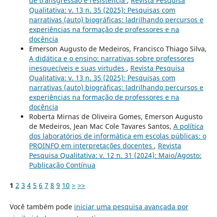
de transgressão e resistência
,
Revista Pesquisa
Qualitativa: v. 13 n. 35 (2025): Pesquisas com
narrativas (auto) biográficas: ladrilhando percursos e
experiências na formação de professores e na
docência
Emerson Augusto de Medeiros, Francisco Thiago Silva,
A didática e o ensino: narrativas sobre professores
inesquecíveis e suas virtudes
,
Revista Pesquisa
Qualitativa: v. 13 n. 35 (2025): Pesquisas com
narrativas (auto) biográficas: ladrilhando percursos e
experiências na formação de professores e na
docência
Roberta Mirnas de Oliveira Gomes, Emerson Augusto
de Medeiros, Jean Mac Cole Tavares Santos,
A política
dos laboratórios de informática em escolas públicas: o
PROINFO em interpretações docentes
,
Revista
Pesquisa Qualitativa: v. 12 n. 31 (2024): Maio/Agosto:
Publicação Contínua
1
2
3
4
5
6
7
8
9
10
>
>>
Você também pode
iniciar uma pesquisa avançada por