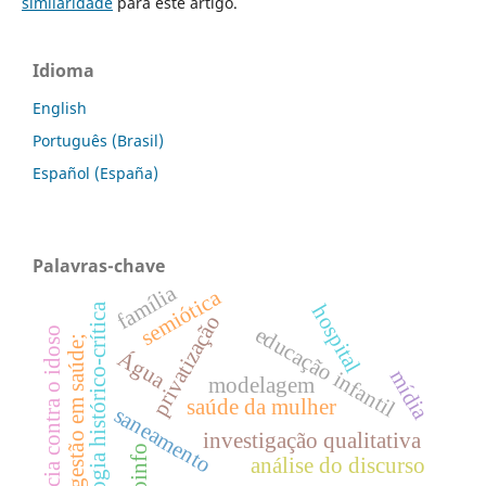
similaridade
para este artigo.
Idioma
English
Português (Brasil)
Español (España)
Palavras-chave
família
semiótica
hospital
pedagogia histórico-crítica
privatização
educação infantil
violência contra o idoso
gestão em saúde;
Água
mídia
modelagem
saúde da mulher
saneamento
investigação qualitativa
proinfo
análise do discurso