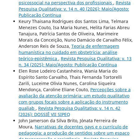
psicossocial na perspectiva dos profissionais
,
Revista
Pesquisa Qualitativa: v. 14 n. 40 (2026): Maio/Agosto:
Publicação Contínua
Keury Thaisana Rodrigues dos Santos Lima, Telmara
Menezes Couto, Isa Maria Nunes, Helita Farias Abreu
Tanajura, Patrícia Santos de Oliveira, Marimeire
Morais da Conceição, Nuno Damácio de Carvalho Félix,
Anderson Reis de Souza,
Teoria de enfermagem
humanística no cuidado em obstetrícia: análise
teórico-epistêmica
,
Revista Pesquisa Qualitativa: v. 13
n. 34 (2025): Maio/Agosto: Publicação Contínua
Elen Rose Lodeiro Castanheira, Wania Maria do
Espírito Santo Carvalho, Thais Fernanda Tortorelli
Zarili, Luceime Olivia Nunes, Carolina Siqueira
Mendonça, Caroline Eliane Couto,
Percepções sobre a
avaliação da atenção primária: um estudo qualitativo
com grupos focais sobre a aplicação do instrumento
qualiab
,
Revista Pesquisa Qualitativa: v. 14 n. 42
(2026): DOSSIÊ VII SIPEQ
John Jamerson da Silva Brito, Jónata Ferreira de
Moura,
Narrativas de docentes gays e o currículo de
pedagogia: a produção de sentidos sobre um espaço