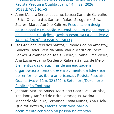
Revista Pesquisa Qualitativa: v. 14 n. 39 (2026):
DOSSIÊ VIVÊNCIAS
Anne Maiara Seidel Luciano, Leticia Carla de Carvalho
, Erica Oliveira dos Santos , Rafael Strogenski Silva
Soares, Marco Aurélio Kalinke,
Pesquisa em design
educacional e Educação Matemática: um mapeamento
de suas contribuições
,
Revista Pesquisa Qualitativa: v.
14 n. 42 (2026): DOSSIÊ VII SIPEQ
Ises Adriana Reis dos Santos, Simone Coelho Amestoy,
Gilberto Tadeu Reis da Silva, Vânia Marli Schubert
Backes, Alexandre de Assis Bueno, Silvana Lima Vieira,
Ana Lúcia Arcanjo Cordeiro, Rafaela Santos de Melo,
Elementos das disciplinas de aprendizagem
organizacional para o desenvolvimento da liderança
por enfermeiras ibero-americanas
,
Revista Pesquisa
Qualitativa: v. 12 n. 32 (2024): Setembro/Dezembro:
Publicação Contínua
Johntan Martins Sousa, Marciana Gonçalves Farinha,
Thatianny Tanferri de Brito Paranaguá, Karina
Machado Siqueira, Fernanda Costa Nunes, Ana Lúcia
Queiroz Bezerra,
Fatores restritivos para o
acolhimento centrado na pessoa na atenção