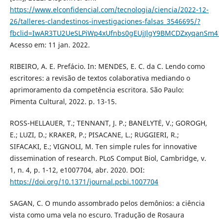
https://www.elconfidencial.com/tecnologia/ciencia/2022-12-
26/talleres-clandestinos-investigaciones-falsas_3546695/?
fbclid=IwAR3TU2UeSLPiWp4xUfnbs0gEUjJlgY9BMCDZxyqanSm
Acesso em: 11 jan. 2022.
RIBEIRO, A. E. Prefácio. In: MENDES, E. C. da C. Lendo como
escritores: a revisão de textos colaborativa mediando o
aprimoramento da competência escritora. São Paulo:
Pimenta Cultural, 2022. p. 13-15.
ROSS-HELLAUER, T.; TENNANT, J. P.; BANELYTĖ, V.; GOROGH,
E.; LUZI, D.; KRAKER, P.; PISACANE, L.; RUGGIERI, R.;
SIFACAKI, E.; VIGNOLI, M. Ten simple rules for innovative
dissemination of research. PLoS Comput Biol, Cambridge, v.
1, n. 4, p. 1-12, e1007704, abr. 2020. DOI:
https://doi.org/10.1371/journal.pcbi.1007704
SAGAN, C. O mundo assombrado pelos demônios: a ciência
vista como uma vela no escuro. Tradução de Rosaura