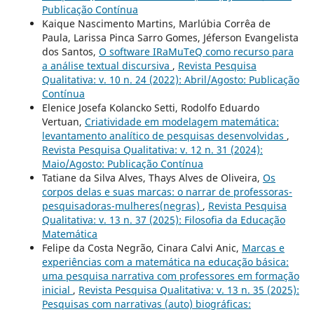
Publicação Contínua
Kaique Nascimento Martins, Marlúbia Corrêa de
Paula, Larissa Pinca Sarro Gomes, Jéferson Evangelista
dos Santos,
O software IRaMuTeQ como recurso para
a análise textual discursiva
,
Revista Pesquisa
Qualitativa: v. 10 n. 24 (2022): Abril/Agosto: Publicação
Contínua
Elenice Josefa Kolancko Setti, Rodolfo Eduardo
Vertuan,
Criatividade em modelagem matemática:
levantamento analítico de pesquisas desenvolvidas
,
Revista Pesquisa Qualitativa: v. 12 n. 31 (2024):
Maio/Agosto: Publicação Contínua
Tatiane da Silva Alves, Thays Alves de Oliveira,
Os
corpos delas e suas marcas: o narrar de professoras-
pesquisadoras-mulheres(negras)
,
Revista Pesquisa
Qualitativa: v. 13 n. 37 (2025): Filosofia da Educação
Matemática
Felipe da Costa Negrão, Cinara Calvi Anic,
Marcas e
experiências com a matemática na educação básica:
uma pesquisa narrativa com professores em formação
inicial
,
Revista Pesquisa Qualitativa: v. 13 n. 35 (2025):
Pesquisas com narrativas (auto) biográficas: