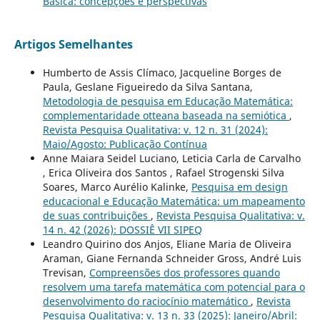
Básica: concepções e perspectivas
Artigos Semelhantes
Humberto de Assis Clímaco, Jacqueline Borges de
Paula, Geslane Figueiredo da Silva Santana,
Metodologia de pesquisa em Educação Matemática:
complementaridade otteana baseada na semiótica
,
Revista Pesquisa Qualitativa: v. 12 n. 31 (2024):
Maio/Agosto: Publicação Contínua
Anne Maiara Seidel Luciano, Leticia Carla de Carvalho
, Erica Oliveira dos Santos , Rafael Strogenski Silva
Soares, Marco Aurélio Kalinke,
Pesquisa em design
educacional e Educação Matemática: um mapeamento
de suas contribuições
,
Revista Pesquisa Qualitativa: v.
14 n. 42 (2026): DOSSIÊ VII SIPEQ
Leandro Quirino dos Anjos, Eliane Maria de Oliveira
Araman, Giane Fernanda Schneider Gross, André Luis
Trevisan,
Compreensões dos professores quando
resolvem uma tarefa matemática com potencial para o
desenvolvimento do raciocínio matemático
,
Revista
Pesquisa Qualitativa: v. 13 n. 33 (2025): Janeiro/Abril: