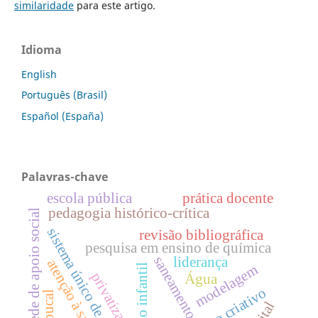
similaridade
para este artigo.
Idioma
English
Português (Brasil)
Español (España)
Palavras-chave
escola pública
prática docente
pedagogia histórico-crítica
rede de apoio social
sistema único de saúde;
revisão bibliográfica
pesquisa em ensino de química
saneamento
liderança
atenção à saúde
educação infantil
modelagem
privatização
Água
processo criativo