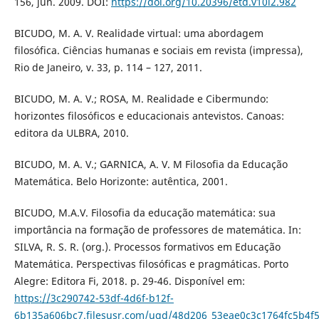
156, jun. 2009. DOI:
https://doi.org/10.20396/etd.v10i2.982
BICUDO, M. A. V. Realidade virtual: uma abordagem
filosófica. Ciências humanas e sociais em revista (impressa),
Rio de Janeiro, v. 33, p. 114 – 127, 2011.
BICUDO, M. A. V.; ROSA, M. Realidade e Cibermundo:
horizontes filosóficos e educacionais antevistos. Canoas:
editora da ULBRA, 2010.
BICUDO, M. A. V.; GARNICA, A. V. M Filosofia da Educação
Matemática. Belo Horizonte: autêntica, 2001.
BICUDO, M.A.V. Filosofia da educação matemática: sua
importância na formação de professores de matemática. In:
SILVA, R. S. R. (org.). Processos formativos em Educação
Matemática. Perspectivas filosóficas e pragmáticas. Porto
Alegre: Editora Fi, 2018. p. 29-46. Disponível em:
https://3c290742-53df-4d6f-b12f-
6b135a606bc7.filesusr.com/ugd/48d206_53eae0c3c1764fc5b4f