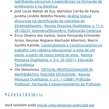
ladrilhando percursos e experiências na formação de
professores e na docência
José Lucas Matias de Eça, Marlúbia Corrêa de Paula,
Jurema Lindote Botelho Peixoto,
Análise textual
discursiva na identificação de conceitos da
Etnomodelagem
,
Revista Pesquisa Qualitativa: v. 11 n.
28 (2023): Setembro/Dezembro: Publicação Contínua
Érica Oliveira dos Santos, Giane Fernanda Schneider
Gross, Neumar Regiane Machado Albertoni, Marco
Aurélio Kalinke,
Construtivismo e Construcionismo no
trabalho com robótica educacional: a vista de um
ponto, a partir de nosso ponto de vista
,
Revista
Pesquisa Qualitativa: v. 9 n. 20 (2021): Educação
Tecnológica
Ole Skovsmose,
CRITICAL PROFESSIONALISM IN
MATHEMATICS TEACHER EDUCATION
,
Revista
Pesquisa Qualitativa: v. 3 n. 1 (2008): Profissão
Professor: Formação e Desenvolvimento da Profissão
1
2
3
4
5
6
7
8
9
10
>
>>
Você também pode
iniciar uma pesquisa avançada por