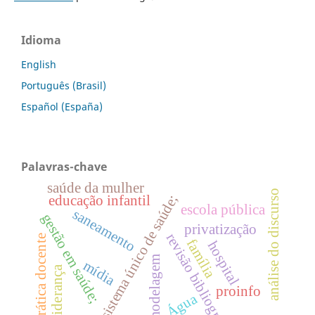
Idioma
English
Português (Brasil)
Español (España)
Palavras-chave
saúde da mulher
análise do discurso
sistema único de saúde;
educação infantil
escola pública
saneamento
gestão em saúde;
privatização
revisão bibliográfica
prática docente
família
hospital
modelagem
mídia
liderança
proinfo
Água