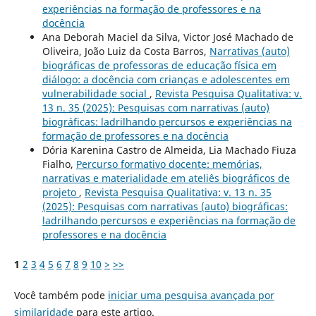
experiências na formação de professores e na
docência
Ana Deborah Maciel da Silva, Victor José Machado de
Oliveira, João Luiz da Costa Barros,
Narrativas (auto)
biográficas de professoras de educação física em
diálogo: a docência com crianças e adolescentes em
vulnerabilidade social
,
Revista Pesquisa Qualitativa: v.
13 n. 35 (2025): Pesquisas com narrativas (auto)
biográficas: ladrilhando percursos e experiências na
formação de professores e na docência
Dória Karenina Castro de Almeida, Lia Machado Fiuza
Fialho,
Percurso formativo docente: memórias,
narrativas e materialidade em ateliês biográficos de
projeto
,
Revista Pesquisa Qualitativa: v. 13 n. 35
(2025): Pesquisas com narrativas (auto) biográficas:
ladrilhando percursos e experiências na formação de
professores e na docência
1
2
3
4
5
6
7
8
9
10
>
>>
Você também pode
iniciar uma pesquisa avançada por
similaridade
para este artigo.