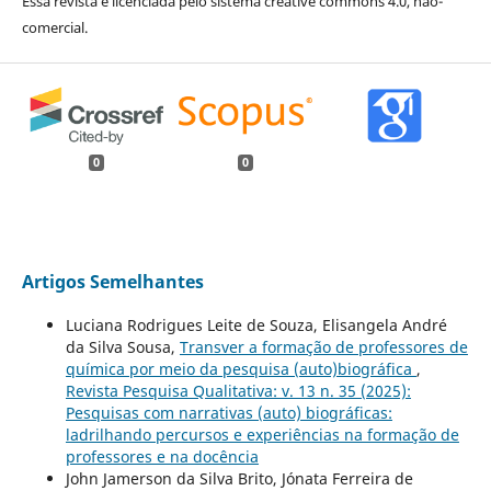
Essa revista é licenciada pelo sistema creative commons 4.0, não-
comercial.
0
0
Artigos Semelhantes
Luciana Rodrigues Leite de Souza, Elisangela André
da Silva Sousa,
Transver a formação de professores de
química por meio da pesquisa (auto)biográfica
,
Revista Pesquisa Qualitativa: v. 13 n. 35 (2025):
Pesquisas com narrativas (auto) biográficas:
ladrilhando percursos e experiências na formação de
professores e na docência
John Jamerson da Silva Brito, Jónata Ferreira de