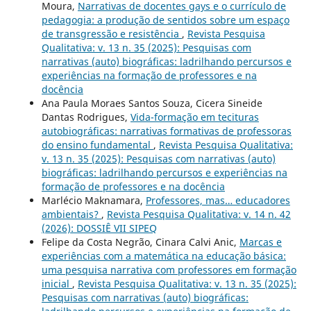
Moura,
Narrativas de docentes gays e o currículo de
pedagogia: a produção de sentidos sobre um espaço
de transgressão e resistência
,
Revista Pesquisa
Qualitativa: v. 13 n. 35 (2025): Pesquisas com
narrativas (auto) biográficas: ladrilhando percursos e
experiências na formação de professores e na
docência
Ana Paula Moraes Santos Souza, Cicera Sineide
Dantas Rodrigues,
Vida-formação em tecituras
autobiográficas: narrativas formativas de professoras
do ensino fundamental
,
Revista Pesquisa Qualitativa:
v. 13 n. 35 (2025): Pesquisas com narrativas (auto)
biográficas: ladrilhando percursos e experiências na
formação de professores e na docência
Marlécio Maknamara,
Professores, mas… educadores
ambientais?
,
Revista Pesquisa Qualitativa: v. 14 n. 42
(2026): DOSSIÊ VII SIPEQ
Felipe da Costa Negrão, Cinara Calvi Anic,
Marcas e
experiências com a matemática na educação básica:
uma pesquisa narrativa com professores em formação
inicial
,
Revista Pesquisa Qualitativa: v. 13 n. 35 (2025):
Pesquisas com narrativas (auto) biográficas: