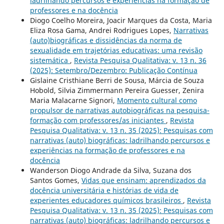
ladrilhando percursos e experiências na formação de
professores e na docência
Diogo Coelho Moreira, Joacir Marques da Costa, Maria
Eliza Rosa Gama, Andrei Rodrigues Lopes,
Narrativas
(auto)biográficas e dissidências da norma de
sexualidade em trajetórias educativas: uma revisão
sistemática
,
Revista Pesquisa Qualitativa: v. 13 n. 36
(2025): Setembro/Dezembro: Publicação Contínua
Gislaine Cristhiane Berri de Sousa, Márcia de Souza
Hobold, Silvia Zimmermann Pereira Guesser, Zenira
Maria Malacarne Signori,
Momento cultural como
propulsor de narrativas autobiográficas na pesquisa-
formação com professores/as iniciantes
,
Revista
Pesquisa Qualitativa: v. 13 n. 35 (2025): Pesquisas com
narrativas (auto) biográficas: ladrilhando percursos e
experiências na formação de professores e na
docência
Wanderson Diogo Andrade da Silva, Suzana dos
Santos Gomes,
Vidas que ensinam: aprendizados da
docência universitária e histórias de vida de
experientes educadores químicos brasileiros
,
Revista
Pesquisa Qualitativa: v. 13 n. 35 (2025): Pesquisas com
narrativas (auto) biográficas: ladrilhando percursos e