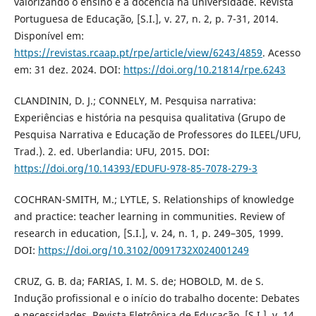
valorizando o ensino e a docência na universidade. Revista
Portuguesa de Educação, [S.I.], v. 27, n. 2, p. 7-31, 2014.
Disponível em:
https://revistas.rcaap.pt/rpe/article/view/6243/4859
. Acesso
em: 31 dez. 2024. DOI:
https://doi.org/10.21814/rpe.6243
CLANDININ, D. J.; CONNELY, M. Pesquisa narrativa:
Experiências e história na pesquisa qualitativa (Grupo de
Pesquisa Narrativa e Educação de Professores do ILEEL/UFU,
Trad.). 2. ed. Uberlandia: UFU, 2015. DOI:
https://doi.org/10.14393/EDUFU-978-85-7078-279-3
COCHRAN-SMITH, M.; LYTLE, S. Relationships of knowledge
and practice: teacher learning in communities. Review of
research in education, [S.I.], v. 24, n. 1, p. 249–305, 1999.
DOI:
https://doi.org/10.3102/0091732X024001249
CRUZ, G. B. da; FARIAS, I. M. S. de; HOBOLD, M. de S.
Indução profissional e o início do trabalho docente: Debates
e necessidades. Revista Eletrônica de Educação, [S.I.], v. 14,