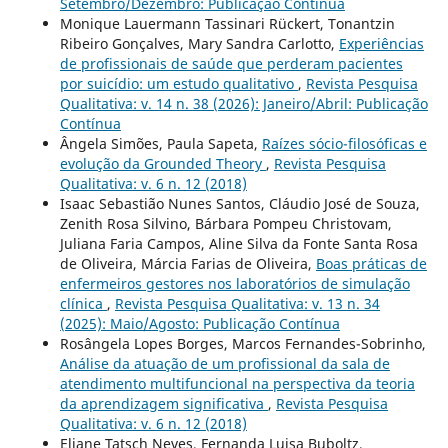
Setembro/Dezembro: Publicação Contínua
Monique Lauermann Tassinari Rückert, Tonantzin
Ribeiro Gonçalves, Mary Sandra Carlotto,
Experiências
de profissionais de saúde que perderam pacientes
por suicídio: um estudo qualitativo
,
Revista Pesquisa
Qualitativa: v. 14 n. 38 (2026): Janeiro/Abril: Publicação
Contínua
Ângela Simões, Paula Sapeta,
Raízes sócio-filosóficas e
evolução da Grounded Theory
,
Revista Pesquisa
Qualitativa: v. 6 n. 12 (2018)
Isaac Sebastião Nunes Santos, Cláudio José de Souza,
Zenith Rosa Silvino, Bárbara Pompeu Christovam,
Juliana Faria Campos, Aline Silva da Fonte Santa Rosa
de Oliveira, Márcia Farias de Oliveira,
Boas práticas de
enfermeiros gestores nos laboratórios de simulação
clínica
,
Revista Pesquisa Qualitativa: v. 13 n. 34
(2025): Maio/Agosto: Publicação Contínua
Rosângela Lopes Borges, Marcos Fernandes-Sobrinho,
Análise da atuação de um profissional da sala de
atendimento multifuncional na perspectiva da teoria
da aprendizagem significativa
,
Revista Pesquisa
Qualitativa: v. 6 n. 12 (2018)
Eliane Tatsch Neves, Fernanda Luisa Buboltz,