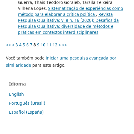
Guerra, Thaís Teodoro Goraieb, Tarsila Teixeira
Vilhena Lopes,
Sistematização de experiências como
método para elaborar a crítica política
,
Revista
Pesquisa Qualitativa: v. 8 n. 16 (2020): Desafios da
Pesquisa Qualitativa: diversidade de métodos e
práticas em contextos interdisciplinares
<<
<
3
4
5
6
7
8
9
10
11
12
>
>>
Você também pode
iniciar uma pesquisa avançada por
similaridade
para este artigo.
Idioma
English
Português (Brasil)
Español (España)