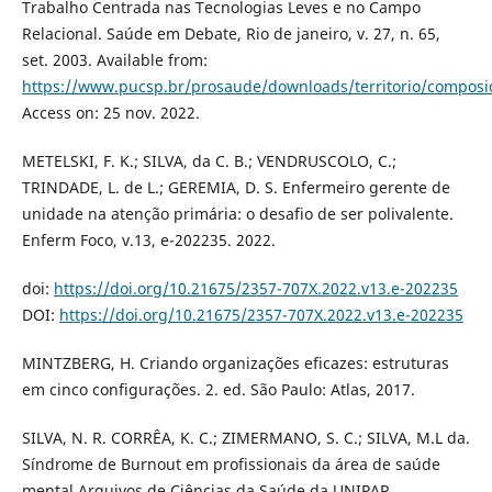
Trabalho Centrada nas Tecnologias Leves e no Campo
Relacional. Saúde em Debate, Rio de janeiro, v. 27, n. 65,
set. 2003. Available from:
https://www.pucsp.br/prosaude/downloads/territorio/composi
Access on: 25 nov. 2022.
METELSKI, F. K.; SILVA, da C. B.; VENDRUSCOLO, C.;
TRINDADE, L. de L.; GEREMIA, D. S. Enfermeiro gerente de
unidade na atenção primária: o desafio de ser polivalente.
Enferm Foco, v.13, e-202235. 2022.
doi:
https://doi.org/10.21675/2357-707X.2022.v13.e-202235
DOI:
https://doi.org/10.21675/2357-707X.2022.v13.e-202235
MINTZBERG, H. Criando organizações eficazes: estruturas
em cinco configurações. 2. ed. São Paulo: Atlas, 2017.
SILVA, N. R. CORRÊA, K. C.; ZIMERMANO, S. C.; SILVA, M.L da.
Síndrome de Burnout em profissionais da área de saúde
mental Arquivos de Ciências da Saúde da UNIPAR,