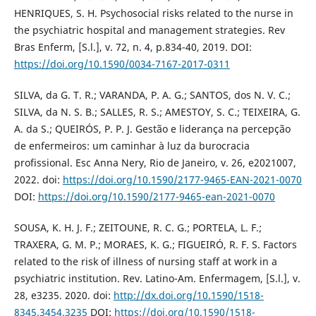
HENRIQUES, S. H. Psychosocial risks related to the nurse in
the psychiatric hospital and management strategies. Rev
Bras Enferm, [S.l.], v. 72, n. 4, p.834-40, 2019. DOI:
https://doi.org/10.1590/0034-7167-2017-0311
SILVA, da G. T. R.; VARANDA, P. A. G.; SANTOS, dos N. V. C.;
SILVA, da N. S. B.; SALLES, R. S.; AMESTOY, S. C.; TEIXEIRA, G.
A. da S.; QUEIRÓS, P. P. J. Gestão e liderança na percepção
de enfermeiros: um caminhar à luz da burocracia
profissional. Esc Anna Nery, Rio de Janeiro, v. 26, e2021007,
2022. doi:
https://doi.org/10.1590/2177-9465-EAN-2021-0070
DOI:
https://doi.org/10.1590/2177-9465-ean-2021-0070
SOUSA, K. H. J. F.; ZEITOUNE, R. C. G.; PORTELA, L. F.;
TRAXERA, G. M. P.; MORAES, K. G.; FIGUEIRÓ, R. F. S. Factors
related to the risk of illness of nursing staff at work in a
psychiatric institution. Rev. Latino-Am. Enfermagem, [S.l.], v.
28, e3235. 2020. doi:
http://dx.doi.org/10.1590/1518-
8345.3454.3235
DOI:
https://doi.org/10.1590/1518-