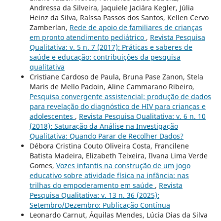
Andressa da Silveira, Jaquiele Jaciára Kegler, Júlia
Heinz da Silva, Raíssa Passos dos Santos, Kellen Cervo
Zamberlan,
Rede de apoio de familiares de crianças
em pronto atendimento pediátrico
,
Revista Pesquisa
Qualitativa: v. 5 n. 7 (2017): Práticas e saberes de
saúde e educação: contribuições da pesquisa
qualitativa
Cristiane Cardoso de Paula, Bruna Pase Zanon, Stela
Maris de Mello Padoin, Aline Cammarano Ribeiro,
Pesquisa convergente assistencial: produção de dados
para revelação do diagnóstico de HIV para crianças e
adolescentes
,
Revista Pesquisa Qualitativa: v. 6 n. 10
(2018): Saturação da Análise na Investigação
Qualitativa: Quando Parar de Recolher Dados?
Débora Cristina Couto Oliveira Costa, Francilene
Batista Madeira, Elizabeth Teixeira, Ilvana Lima Verde
Gomes,
Vozes infantis na construção de um jogo
educativo sobre atividade física na infância: nas
trilhas do empoderamento em saúde
,
Revista
Pesquisa Qualitativa: v. 13 n. 36 (2025):
Setembro/Dezembro: Publicação Contínua
Leonardo Carnut, Áquilas Mendes, Lúcia Dias da Silva