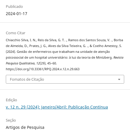
Publicado
2024-01-17
Como Citar
Chiacchio Silva, I. N., Reis da Silva, G. T. ., Ramos dos Santos Souza, V. ., Borba
de Almeida, D., Prates, J. G., Alves da Silva Teixeira, G. ., & Coelho Amestoy, S.
(2024). Gestão de enfermeiros que trabalham na unidade de atenção
psicossocial de um hospital universitário: à luz da teoria de Mintzberg.
Revista
Pesquisa Qualitativa
,
12
(29), 45–60.
https://doi.org/10.33361/RPQ.2024.v.12.n.29.663
Fomatos de Citação
Edição
v. 12 n. 29 (2024): Janeiro/Abril: Publicação Contínua
Seção
Artigos de Pesquisa