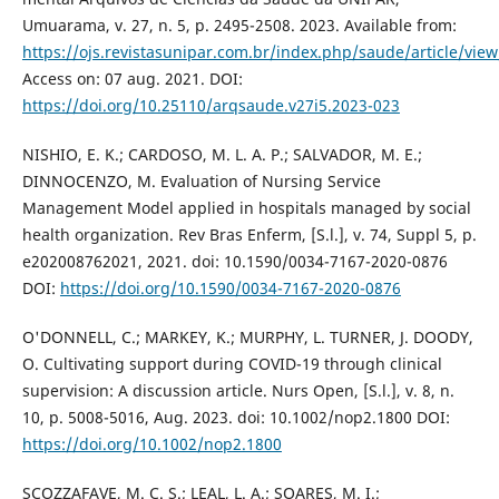
Umuarama, v. 27, n. 5, p. 2495-2508. 2023. Available from:
https://ojs.revistasunipar.com.br/index.php/saude/article/vie
Access on: 07 aug. 2021. DOI:
https://doi.org/10.25110/arqsaude.v27i5.2023-023
NISHIO, E. K.; CARDOSO, M. L. A. P.; SALVADOR, M. E.;
DINNOCENZO, M. Evaluation of Nursing Service
Management Model applied in hospitals managed by social
health organization. Rev Bras Enferm, [S.l.], v. 74, Suppl 5, p.
e202008762021, 2021. doi: 10.1590/0034-7167-2020-0876
DOI:
https://doi.org/10.1590/0034-7167-2020-0876
O'DONNELL, C.; MARKEY, K.; MURPHY, L. TURNER, J. DOODY,
O. Cultivating support during COVID-19 through clinical
supervision: A discussion article. Nurs Open, [S.l.], v. 8, n.
10, p. 5008-5016, Aug. 2023. doi: 10.1002/nop2.1800 DOI:
https://doi.org/10.1002/nop2.1800
SCOZZAFAVE, M. C. S.; LEAL, L. A.; SOARES, M. I.;