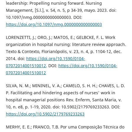
leadership: Propelling nursing forward. Nursing
Management, [S.l.], v. 54, n. 5, p 34-39, mayo. 2023. doi:
10.1097/nmg.0000000000000003. DOI:
https://doi.org/10.1097/nmg.0000000000000003
LORENZETTI, J.; ORO, J.; MATOS, E.; GELBCKE, F. L. Work
organization in hospital nursing: literature review approach.
Texto & Contexto, Florianópolis, v. 23, n. 4, p. 1104-12, dec.
2014. doi:
https://doi.org/10.1590/0104-
07072014001510012
. DOI:
https://doi.org/10.1590/0104-
07072014001510012
SILVA, N. M.; MININEL, V. A.; CAMELO, S. H. H.; CHAVES, L. D.
P. Facilitating and hindering aspects of nurses' work in
hospital managerial positions Rev. Enferm, Santa Maria, v.
10, n. e8, p. 1-19, 2020. doi: 10.5902/2179769233263. DOI:
https://doi.org/10.5902/2179769233263
MERHY, E. E.; FRANCO, T.B. Por uma Composição Técnica do