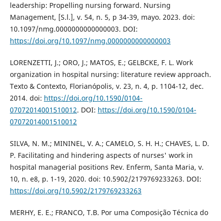
leadership: Propelling nursing forward. Nursing
Management, [S.l.], v. 54, n. 5, p 34-39, mayo. 2023. doi:
10.1097/nmg.0000000000000003. DOI:
https://doi.org/10.1097/nmg.0000000000000003
LORENZETTI, J.; ORO, J.; MATOS, E.; GELBCKE, F. L. Work
organization in hospital nursing: literature review approach.
Texto & Contexto, Florianópolis, v. 23, n. 4, p. 1104-12, dec.
2014. doi:
https://doi.org/10.1590/0104-
07072014001510012
. DOI:
https://doi.org/10.1590/0104-
07072014001510012
SILVA, N. M.; MININEL, V. A.; CAMELO, S. H. H.; CHAVES, L. D.
P. Facilitating and hindering aspects of nurses' work in
hospital managerial positions Rev. Enferm, Santa Maria, v.
10, n. e8, p. 1-19, 2020. doi: 10.5902/2179769233263. DOI:
https://doi.org/10.5902/2179769233263
MERHY, E. E.; FRANCO, T.B. Por uma Composição Técnica do