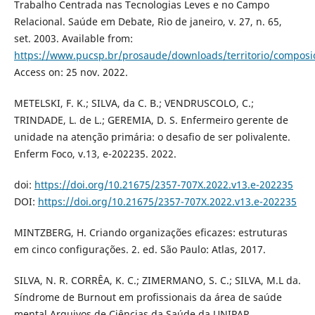
Trabalho Centrada nas Tecnologias Leves e no Campo
Relacional. Saúde em Debate, Rio de janeiro, v. 27, n. 65,
set. 2003. Available from:
https://www.pucsp.br/prosaude/downloads/territorio/composi
Access on: 25 nov. 2022.
METELSKI, F. K.; SILVA, da C. B.; VENDRUSCOLO, C.;
TRINDADE, L. de L.; GEREMIA, D. S. Enfermeiro gerente de
unidade na atenção primária: o desafio de ser polivalente.
Enferm Foco, v.13, e-202235. 2022.
doi:
https://doi.org/10.21675/2357-707X.2022.v13.e-202235
DOI:
https://doi.org/10.21675/2357-707X.2022.v13.e-202235
MINTZBERG, H. Criando organizações eficazes: estruturas
em cinco configurações. 2. ed. São Paulo: Atlas, 2017.
SILVA, N. R. CORRÊA, K. C.; ZIMERMANO, S. C.; SILVA, M.L da.
Síndrome de Burnout em profissionais da área de saúde
mental Arquivos de Ciências da Saúde da UNIPAR,