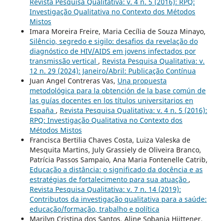
Revista Pesquisa Qualitativa: v. 4 n. 5 (2016): RPQ:
Investigação Qualitativa no Contexto dos Métodos
Mistos
Imara Moreira Freire, Maria Cecília de Souza Minayo,
Silêncio, segredo e sigilo: desafios da revelação do
diagnóstico de HIV/AIDS em jovens infectados por
transmissão vertical
,
Revista Pesquisa Qualitativa: v.
12 n. 29 (2024): Janeiro/Abril: Publicação Contínua
Juan Angel Contreras Vas,
Una propuesta
metodológica para la obtención de la base común de
las guías docentes en los títulos universitarios en
España
,
Revista Pesquisa Qualitativa: v. 4 n. 5 (2016):
RPQ: Investigação Qualitativa no Contexto dos
Métodos Mistos
Francisca Bertilia Chaves Costa, Luiza Valeska de
Mesquita Martins, July Grassiely de Oliveira Branco,
Patrícia Passos Sampaio, Ana Maria Fontenelle Catrib,
Educação a distância: o significado da docência e as
estratégias de fortalecimento para sua atuação
,
Revista Pesquisa Qualitativa: v. 7 n. 14 (2019):
Contributos da investigação qualitativa para a saúde:
educação/formação, trabalho e política
Marilyn Cristina dos Santos, Aline Sobania Hiittener,