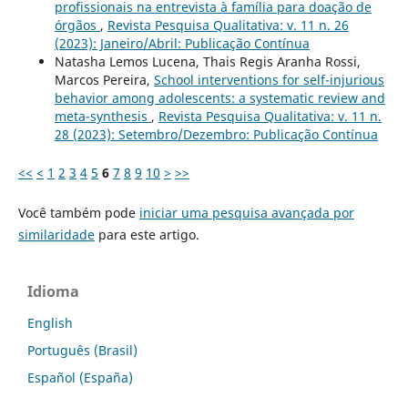
profissionais na entrevista à família para doação de
órgãos
,
Revista Pesquisa Qualitativa: v. 11 n. 26
(2023): Janeiro/Abril: Publicação Contínua
Natasha Lemos Lucena, Thais Regis Aranha Rossi,
Marcos Pereira,
School interventions for self-injurious
behavior among adolescents: a systematic review and
meta-synthesis
,
Revista Pesquisa Qualitativa: v. 11 n.
28 (2023): Setembro/Dezembro: Publicação Contínua
<<
<
1
2
3
4
5
6
7
8
9
10
>
>>
Você também pode
iniciar uma pesquisa avançada por
similaridade
para este artigo.
Idioma
English
Português (Brasil)
Español (España)