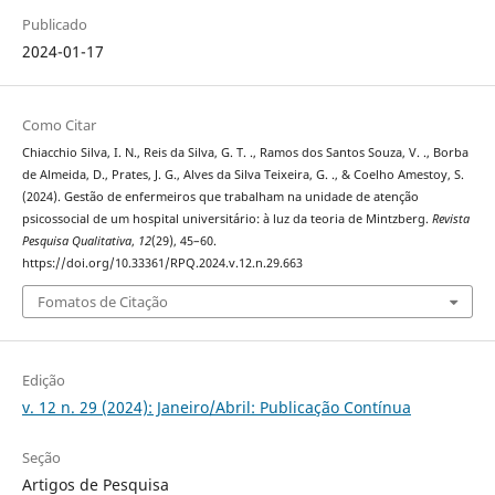
Publicado
2024-01-17
Como Citar
Chiacchio Silva, I. N., Reis da Silva, G. T. ., Ramos dos Santos Souza, V. ., Borba
de Almeida, D., Prates, J. G., Alves da Silva Teixeira, G. ., & Coelho Amestoy, S.
(2024). Gestão de enfermeiros que trabalham na unidade de atenção
psicossocial de um hospital universitário: à luz da teoria de Mintzberg.
Revista
Pesquisa Qualitativa
,
12
(29), 45–60.
https://doi.org/10.33361/RPQ.2024.v.12.n.29.663
Fomatos de Citação
Edição
v. 12 n. 29 (2024): Janeiro/Abril: Publicação Contínua
Seção
Artigos de Pesquisa