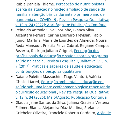
Rubia Daniela Thieme,
Percepção de nutricionistas
acerca da atuação no núcleo ampliado de saúde da
família e atenção básica durante o primeiro ano de
pandemia da COVID-19
,
Revista Pesquisa Qualitativa:
v. 10 n. 24 (2022): Abril/Agosto: Publicação Contínua
Reinaldo Antonio Silva Sobrinho, Bianca Silva
Alcântara Pereira, Carina Loureiro Trevisan, Fábio
Júnior Martins, Maria de Lourdes de Almeida, Noura
Reda Mansour, Priscila Paiva Cabral, Regiane Campos
Bezerra, Rodrigo Juliano Grignet,
Percepção dos
profissionais da educação e saúde sobre o programa
saúde na escola
,
Revista Pesquisa Qualitativa: v. 5 n.
7 (2017): Práticas e saberes de saúde e educação:
contribuições da pesquisa qualitativa
Daiane Poletini Massuchin, Tiago Venturi, Valéria
Ghisloti Iared,
Educação ambiental e educação em
saúde sob uma lente ecofenomenológica: repensando
o currículo educacional
,
Revista Pesquisa Qualitativa:
v. 13 n. 34 (2025): Maio/Agosto: Publicação Contínua
Glaucia Jaine Santos da Silva, Juliana Graciela Vestena
Zillmer, Blanca Alejandra Díaz-Medina, Stefanie
Griebeler Oliveira, Franciele Roberta Cordeiro,
Ação de