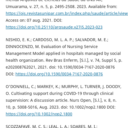
Umuarama, v. 27, n. 5, p. 2495-2508. 2023. Available from:
https://ojs.revistasunipar.com.br/index.php/saude/article/vie
Access on: 07 aug. 2021. DOI:
https://doi.org/10.25110/arqsaude.v27i5.2023-023
NISHIO, E. K.; CARDOSO, M. L. A. P.; SALVADOR, M. E.;
DINNOCENZO, M. Evaluation of Nursing Service
Management Model applied in hospitals managed by social
health organization. Rev Bras Enferm, [S.l.], v. 74, Suppl 5, p.
e202008762021, 2021. doi: 10.1590/0034-7167-2020-0876
DOI:
https://doi.org/10.1590/0034-7167-2020-0876
O'DONNELL, C.; MARKEY, K.; MURPHY, L. TURNER, J. DOODY,
O. Cultivating support during COVID-19 through clinical
supervision: A discussion article. Nurs Open, [S.l.], v. 8, n.
10, p. 5008-5016, Aug. 2023. doi: 10.1002/nop2.1800 DOI:
https://doi.org/10.1002/nop2.1800
SCOZZAFAVE, M. C. S.; LEAL, L. A.; SOARES, M. I.;