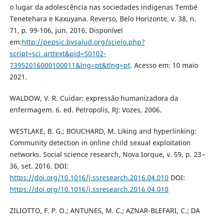
o lugar da adolescência nas sociedades indígenas Tembé
Tenetehara e Kaxuyana. Reverso, Belo Horizonte, v. 38, n.
71, p. 99-106, jun. 2016. Disponível
em:
http://pepsic.bvsalud.org/scielo.php?
script=sci_arttext&pid=S0102-
73952016000100011&lng=pt&tlng=pt
. Acesso em: 10 maio
2021.
WALDOW, V. R. Cuidar: expressão humanizadora da
enfermagem. 6. ed. Petropolis, RJ: Vozes, 2006.
WESTLAKE, B. G.; BOUCHARD, M. Liking and hyperlinking:
Community detection in online child sexual exploitation
networks. Social science research, Nova Iorque, v. 59, p. 23–
36, set. 2016. DOI:
https://doi.org/10.1016/j.ssresearch.2016.04.010
DOI:
https://doi.org/10.1016/j.ssresearch.2016.04.010
ZILIOTTO, F. P. O.; ANTUNES, M. C.; AZNAR-BLEFARI, C.; DA