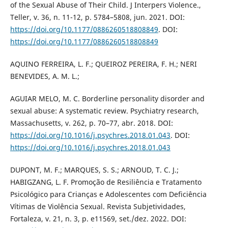
of the Sexual Abuse of Their Child. J Interpers Violence.,
Teller, v. 36, n. 11-12, p. 5784–5808, jun. 2021. DOI:
https://doi.org/10.1177/0886260518808849
. DOI:
https://doi.org/10.1177/0886260518808849
AQUINO FERREIRA, L. F.; QUEIROZ PEREIRA, F. H.; NERI
BENEVIDES, A. M. L.;
AGUIAR MELO, M. C. Borderline personality disorder and
sexual abuse: A systematic review. Psychiatry research,
Massachusetts, v. 262, p. 70–77, abr. 2018. DOI:
https://doi.org/10.1016/j.psychres.2018.01.043
. DOI:
https://doi.org/10.1016/j.psychres.2018.01.043
DUPONT, M. F.; MARQUES, S. S.; ARNOUD, T. C. J.;
HABIGZANG, L. F. Promoção de Resiliência e Tratamento
Psicológico para Crianças e Adolescentes com Deficiência
Vítimas de Violência Sexual. Revista Subjetividades,
Fortaleza, v. 21, n. 3, p. e11569, set./dez. 2022. DOI: