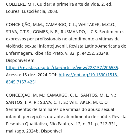
COLLIÉRE, M.F. Cuidar: a primeira arte da vida. 2. ed.
Loures: Lusociência, 2003.
CONCEIÇÃO, M.M.; CAMARGO, C.L.; WHITAKER, M.C.O.;
SILVA, C.T.S.; GOMES, N.P.; RUSMANDO, L.C.S. Sentimentos
expressos por profissionais no atendimento a vítimas de
violência sexual infantojuvenil. Revista Latino-Americana de
Enfermagem, Ribeirão Preto, v. 32, p. e4252, 2024a.
Disponível em:
https://revistas.usp.br/rlae/article/view/228157/206535
.
Acesso: 15 dez. 2024 DOI:
https://doi.org/10.1590/1518-
8345.7157.4251
CONCEIÇÃO, M. M.; CAMARGO, C. L.; SANTOS, M. L. N.;
SANTOS, I. A. R.; SILVA, C. T. S.; WHITAKER, M. C. O
Sentimentos de familiares de vítimas do abuso sexual
infantil: percepções durante atendimento de saúde. Revista
Pesquisa Qualitativa, São Paulo, v. 12, n. 31, p. 312-331,
mai./ago. 2024b. Disponível