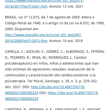
https://www.planalto.gov.br/ccivil_03/_ato2015-
2018/2017/lei/l13431.htm
. Acesso: 12 nov. 2021
BRASIL. Lei nº 12.015, de 7 de agosto de 2009. Altera o
Código Penal de 1940, e o artigo 1o da Lei no 8.072, de 1990,
2009. Disponível em:
http://www.planalto.gov.br/ccivil_03/_ato2007-
2010/2009/lei/l12015.htm
. Acesso: 10 out. 2018
CAPELLA, C.; AZOCAR, E.; GÓMEZ, C.; ALBORNOZ, S.; PITRÓN,
D.; PIZARRO, R.; VEGA, M.; RODRIGUEZ, L. Cambio
psicoterapéutico en niños, niñas y adolescentes que han
sido víctimas de agresiones sexuales: evaluación de la
continuidad y caracterización del cambio posterior a la
psicoterapia. Ter Psicol, Santiago, v. 39, n. 3, p. 329–352,
dez. 2021. DOI:
http://dx.doi.org/10.4067/S0718-
48082021000300329
DOI:
https://doi.org/10.4067/S0718-
48082021000300329
CARDONA, N.; BERMAN, A. K.; SIMS-KNIGHT, J. E.; KNIGHT,