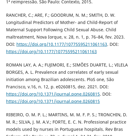
1ª reimpressão. São Paulo: Contexto, 2015.
RANCHER, C.; ARE, F.; GOODRUM, N. M.; SMITH, D. W.
Longitudinal Predictors of Mother- and Child-Report of
Maternal Support Following Child Sexual Abuse. Child
maltreatment, Nova Iorque, v. 28, n. 1, p. 76–84, fev. 2023.
DOI:
https://doi.org/10.1177/10775595211061163
. DOI:
https://doi.org/10.1177/10775595211061163
ROMAN LAY, A. A.; FUJIMORI, E.; SIMÕES DUARTE, L.; VILELA
BORGES, A. L. Prevalence and correlates of early sexual
initiation among Brazilian adolescents. PloS one, São
Francisco, v.16, n. 12, p. e0260815, dez. 2021. DOI:
https://doi.org/10.1371/journal.pone.0260815
. DOI:
https://doi.org/10.1371/journal.pone.0260815
RIBEIRO, O. M. P. L.; MARTINS, M. M. F. P. S.; TRONCHIN, D.
M. R.; SILVA, J. M. A.V.; FORTE, E. C. N. Professional practice
models used by nurses in Portuguese hospitals. Rev Bras