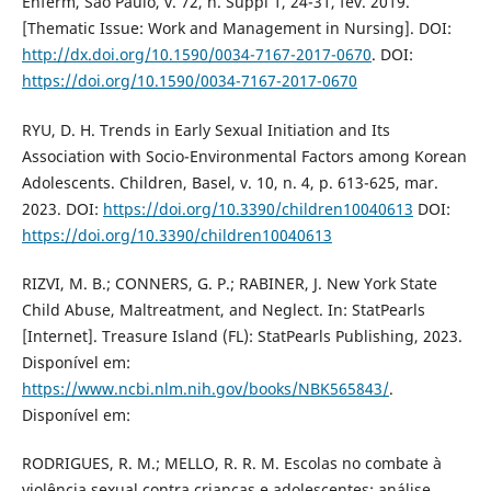
Enferm, São Paulo, v. 72, n. Suppl 1, 24-31, fev. 2019.
[Thematic Issue: Work and Management in Nursing]. DOI:
http://dx.doi.org/10.1590/0034-7167-2017-0670
. DOI:
https://doi.org/10.1590/0034-7167-2017-0670
RYU, D. H. Trends in Early Sexual Initiation and Its
Association with Socio-Environmental Factors among Korean
Adolescents. Children, Basel, v. 10, n. 4, p. 613-625, mar.
2023. DOI:
https://doi.org/10.3390/children10040613
DOI:
https://doi.org/10.3390/children10040613
RIZVI, M. B.; CONNERS, G. P.; RABINER, J. New York State
Child Abuse, Maltreatment, and Neglect. In: StatPearls
[Internet]. Treasure Island (FL): StatPearls Publishing, 2023.
Disponível em:
https://www.ncbi.nlm.nih.gov/books/NBK565843/
.
Disponível em:
RODRIGUES, R. M.; MELLO, R. R. M. Escolas no combate à
violência sexual contra crianças e adolescentes: análise