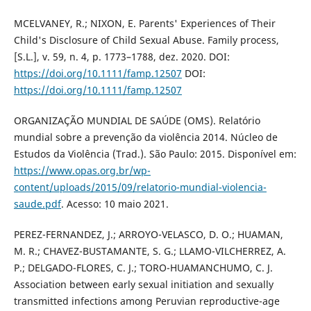
MCELVANEY, R.; NIXON, E. Parents' Experiences of Their
Child's Disclosure of Child Sexual Abuse. Family process,
[S.L.], v. 59, n. 4, p. 1773–1788, dez. 2020. DOI:
https://doi.org/10.1111/famp.12507
DOI:
https://doi.org/10.1111/famp.12507
ORGANIZAÇÃO MUNDIAL DE SAÚDE (OMS). Relatório
mundial sobre a prevenção da violência 2014. Núcleo de
Estudos da Violência (Trad.). São Paulo: 2015. Disponível em:
https://www.opas.org.br/wp-
content/uploads/2015/09/relatorio-mundial-violencia-
saude.pdf
. Acesso: 10 maio 2021.
PEREZ-FERNANDEZ, J.; ARROYO-VELASCO, D. O.; HUAMAN,
M. R.; CHAVEZ-BUSTAMANTE, S. G.; LLAMO-VILCHERREZ, A.
P.; DELGADO-FLORES, C. J.; TORO-HUAMANCHUMO, C. J.
Association between early sexual initiation and sexually
transmitted infections among Peruvian reproductive-age