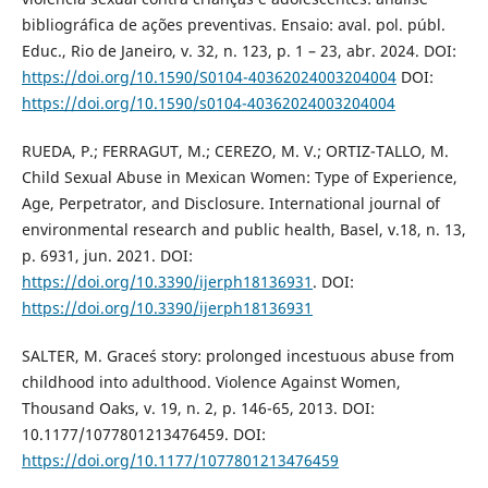
bibliográfica de ações preventivas. Ensaio: aval. pol. públ.
Educ., Rio de Janeiro, v. 32, n. 123, p. 1 – 23, abr. 2024. DOI:
https://doi.org/10.1590/S0104-40362024003204004
DOI:
https://doi.org/10.1590/s0104-40362024003204004
RUEDA, P.; FERRAGUT, M.; CEREZO, M. V.; ORTIZ-TALLO, M.
Child Sexual Abuse in Mexican Women: Type of Experience,
Age, Perpetrator, and Disclosure. International journal of
environmental research and public health, Basel, v.18, n. 13,
p. 6931, jun. 2021. DOI:
https://doi.org/10.3390/ijerph18136931
. DOI:
https://doi.org/10.3390/ijerph18136931
SALTER, M. Grace´s story: prolonged incestuous abuse from
childhood into adulthood. Violence Against Women,
Thousand Oaks, v. 19, n. 2, p. 146-65, 2013. DOI:
10.1177/1077801213476459. DOI:
https://doi.org/10.1177/1077801213476459