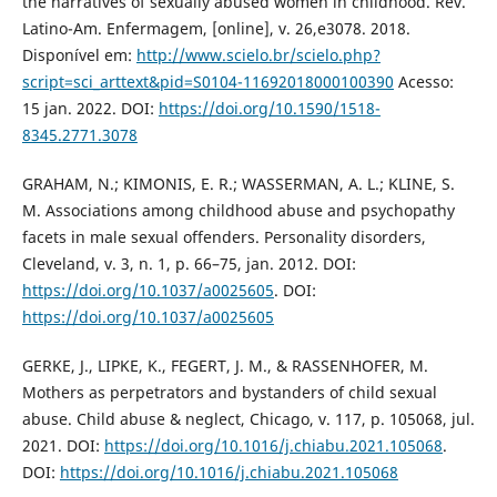
the narratives of sexually abused women in childhood. Rev.
Latino-Am. Enfermagem, [online], v. 26,e3078. 2018.
Disponível em:
http://www.scielo.br/scielo.php?
script=sci_arttext&pid=S0104-11692018000100390
Acesso:
15 jan. 2022. DOI:
https://doi.org/10.1590/1518-
8345.2771.3078
GRAHAM, N.; KIMONIS, E. R.; WASSERMAN, A. L.; KLINE, S.
M. Associations among childhood abuse and psychopathy
facets in male sexual offenders. Personality disorders,
Cleveland, v. 3, n. 1, p. 66–75, jan. 2012. DOI:
https://doi.org/10.1037/a0025605
. DOI:
https://doi.org/10.1037/a0025605
GERKE, J., LIPKE, K., FEGERT, J. M., & RASSENHOFER, M.
Mothers as perpetrators and bystanders of child sexual
abuse. Child abuse & neglect, Chicago, v. 117, p. 105068, jul.
2021. DOI:
https://doi.org/10.1016/j.chiabu.2021.105068
.
DOI:
https://doi.org/10.1016/j.chiabu.2021.105068