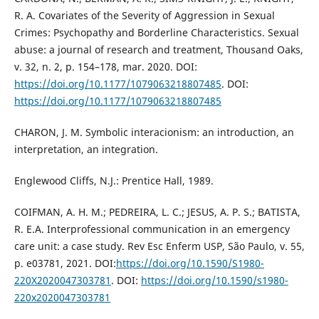
R. A. Covariates of the Severity of Aggression in Sexual
Crimes: Psychopathy and Borderline Characteristics. Sexual
abuse: a journal of research and treatment, Thousand Oaks,
v. 32, n. 2, p. 154–178, mar. 2020. DOI:
https://doi.org/10.1177/1079063218807485
. DOI:
https://doi.org/10.1177/1079063218807485
CHARON, J. M. Symbolic interacionism: an introduction, an
interpretation, an integration.
Englewood Cliffs, N.J.: Prentice Hall, 1989.
COIFMAN, A. H. M.; PEDREIRA, L. C.; JESUS, A. P. S.; BATISTA,
R. E.A. Interprofessional communication in an emergency
care unit: a case study. Rev Esc Enferm USP, São Paulo, v. 55,
p. e03781, 2021. DOI:
https://doi.org/10.1590/S1980-
220X2020047303781
. DOI:
https://doi.org/10.1590/s1980-
220x2020047303781