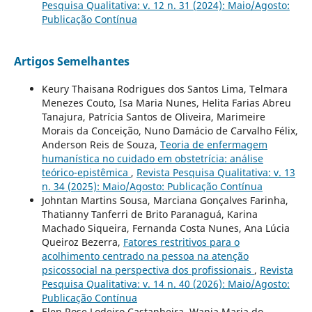
Pesquisa Qualitativa: v. 12 n. 31 (2024): Maio/Agosto:
Publicação Contínua
Artigos Semelhantes
Keury Thaisana Rodrigues dos Santos Lima, Telmara
Menezes Couto, Isa Maria Nunes, Helita Farias Abreu
Tanajura, Patrícia Santos de Oliveira, Marimeire
Morais da Conceição, Nuno Damácio de Carvalho Félix,
Anderson Reis de Souza,
Teoria de enfermagem
humanística no cuidado em obstetrícia: análise
teórico-epistêmica
,
Revista Pesquisa Qualitativa: v. 13
n. 34 (2025): Maio/Agosto: Publicação Contínua
Johntan Martins Sousa, Marciana Gonçalves Farinha,
Thatianny Tanferri de Brito Paranaguá, Karina
Machado Siqueira, Fernanda Costa Nunes, Ana Lúcia
Queiroz Bezerra,
Fatores restritivos para o
acolhimento centrado na pessoa na atenção
psicossocial na perspectiva dos profissionais
,
Revista
Pesquisa Qualitativa: v. 14 n. 40 (2026): Maio/Agosto:
Publicação Contínua
Elen Rose Lodeiro Castanheira, Wania Maria do