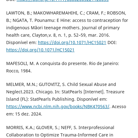
LAWTON, B.; MAKOWHAREMAHIHI, C.; CRAM, F.; ROBSON,
B.; NGATA, T. Pounamu: E Hine: access to contraception for
indigenous Mãori teenage mothers. Journal of primary
health care, Clayton,v. 8, n. 1, p. 52–59, mar. 2016.
Disponível em:
https://doi.org/10.1071/HC15021
DOI:
https://doi.org/10.1071/HC15021
MAFESOLI, M. A conquista do presente. Rio de Janeiro:
Rocco, 1984.
MELMER, M.N.; GUTOVITZ, S. Child Sexual Abuse and
Neglect.2023. Chicago. In: StatPearls [Internet]. Treasure
Island (FL): StatPearls Publishing. Disponível em:
https://www.ncbi.nlm.nih.gov/books/NBK470563/
. Acesso
em: 15 dez. 2024.
MORRIS, K.A.; GLOVER, S.; NEFF, S. Interprofessional
Collaboration to Optimize Trauma-Informed Care in