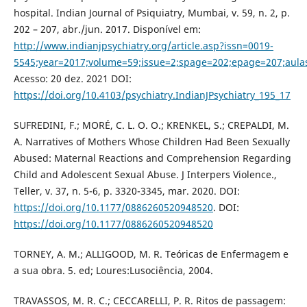
hospital. Indian Journal of Psiquiatry, Mumbai, v. 59, n. 2, p.
202 – 207, abr./jun. 2017. Disponível em:
http://www.indianjpsychiatry.org/article.asp?issn=0019-
5545;year=2017;volume=59;issue=2;spage=202;epage=207;aul
Acesso: 20 dez. 2021 DOI:
https://doi.org/10.4103/psychiatry.IndianJPsychiatry_195_17
SUFREDINI, F.; MORÉ, C. L. O. O.; KRENKEL, S.; CREPALDI, M.
A. Narratives of Mothers Whose Children Had Been Sexually
Abused: Maternal Reactions and Comprehension Regarding
Child and Adolescent Sexual Abuse. J Interpers Violence.,
Teller, v. 37, n. 5-6, p. 3320-3345, mar. 2020. DOI:
https://doi.org/10.1177/0886260520948520
. DOI:
https://doi.org/10.1177/0886260520948520
TORNEY, A. M.; ALLIGOOD, M. R. Teóricas de Enfermagem e
a sua obra. 5. ed; Loures:Lusociência, 2004.
TRAVASSOS, M. R. C.; CECCARELLI, P. R. Ritos de passagem: