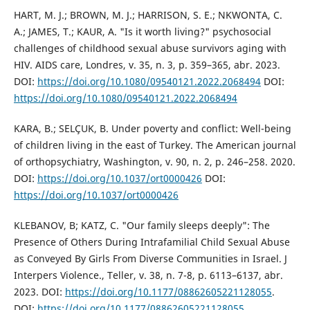
HART, M. J.; BROWN, M. J.; HARRISON, S. E.; NKWONTA, C.
A.; JAMES, T.; KAUR, A. "Is it worth living?" psychosocial
challenges of childhood sexual abuse survivors aging with
HIV. AIDS care, Londres, v. 35, n. 3, p. 359–365, abr. 2023.
DOI:
https://doi.org/10.1080/09540121.2022.2068494
DOI:
https://doi.org/10.1080/09540121.2022.2068494
KARA, B.; SELÇUK, B. Under poverty and conflict: Well-being
of children living in the east of Turkey. The American journal
of orthopsychiatry, Washington, v. 90, n. 2, p. 246–258. 2020.
DOI:
https://doi.org/10.1037/ort0000426
DOI:
https://doi.org/10.1037/ort0000426
KLEBANOV, B; KATZ, C. "Our family sleeps deeply": The
Presence of Others During Intrafamilial Child Sexual Abuse
as Conveyed By Girls From Diverse Communities in Israel. J
Interpers Violence., Teller, v. 38, n. 7-8, p. 6113–6137, abr.
2023. DOI:
https://doi.org/10.1177/08862605221128055
.
DOI:
https://doi.org/10.1177/08862605221128055