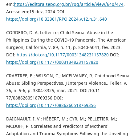
em:
https://editora.sepq.org.br/rpq/article/view/640/474
.
Acesso em:15 dez. 2024 DOI:
https://doi.org/10.33361/RPQ.2024.v.12.n.31.640
CORDERO, D. A. Letter re: Child Sexual Abuse in the
Philippines During the COVID-19 Pandemic. The American
surgeon, California, v. 89, n. 11, p. 5040-5041, fev. 2023.
DOI:
https://doi.org/10.1177/00031348231157820
DOI:
https://doi.org/10.1177/00031348231157820
CRABTREE, E.; WILSON, C.; MCELVANEY, R. Childhood Sexual
Abuse: Sibling Perspectives. J Interpers Violence., Teller, v.
36, n. 5-6, p. 3304-3325, mar. 2021. DOI:10.11
77/0886260518769356 DOI:
https://doi.org/10.1177/0886260518769356
DAIGNAULT, I. V.; HÉBERT, M.; CYR, M.; PELLETIER, M.;
MCDUFF, P. Correlates and Predictors of Mothers'
Adaptation and Trauma Symptoms Following the Unveiling