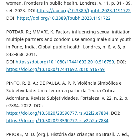
women. Frontiers in public health, Londres, v. 11, p. 01 - 09,
set. 2023. DOI:
https://doi.org/10.3389/fpubh.2023.1191722
DOI:
https://doi.org/10.3389/fpubh.2023.1191722
POTDAR, R.; MMARI, K. Factors influencing sexual initiation,
multiple partners and condom use among male slum youth
in Pune, India. Global public health, Londres, n. 6, v. 8, p.
843–858. 2011.
DOI:
https://doi.org/10.1080/17441692.2010.516759
. DOI:
https://doi.org/10.1080/17441692.2010.516759
PINTO, R. B. A.; DE PAULA, A. P. P. Violência Simbólica e
Subjetividade: Uma Leitura a partir da Teoria Crítica
Adorniana. Revista Subjetividades, Fortaleza, v. 22, n. 2, p.
e7884. 2022. DOI:
https://doi.org/10.5020/23590777.rs.v22i2.e7884
. DOI:
https://doi.org/10.5020/23590777.rs.v22i2.e7884
PRIORE, M. D. (org.). História das crianças no Brasil. 7. ed.,