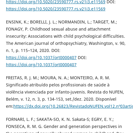
https://doi.org/10.5020/23590777.rs.v21i3.e11569
DOI:
https://doi.org/10.5020/23590777.rs.v21i3.e11569
ENSINK, K.; BORELLI, J. L.; NORMANDIN, L.; TARGET, M.;
FONAGY, P. Childhood sexual abuse and attachment
insecurity: Associations with child psychological difficulties.
The American journal of orthopsychiatry, Washington, v. 90,
n. 1, p. 115–124, 2020. DOI:
https://doi.org/10.1037/ort0000407
DOI:
https://doi.org/10.1037/ort0000407
FREITAS, R. J. M.; MOURA, N. A.; MONTEIRO, A. R. M.
Significado atribuído pelos profissionais de saúde à
violência vivenciada por infanto-juvenis. Revista do NUFEN,
Belém, v. 12, n. 3, p. 134-153, set./dez. 2020. Disponível
em:
https://dx.doi.org/10.26823/RevistadoNUFEN.vol12.nº03art
FORNARI, L. F.; SAKATA-SO, K. N. Sakata-S; EGRY, E. Y.;
FONSECA, R. M. G. Gender and generation perspectives in