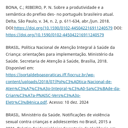
BONA, C.; RIBEIRO, P. N. Sobre a produtividade e a
semântica do prefixo des- no português brasileiro atual.
Delta, São Paulo, v. 34, n. 2, p. 611-634, abr./jun. 2018.
DOI:
https://doi.org/10.1590/0102-445042216911240579
DOI:
https://doi.org/10.1590/0102-445042216911240579
BRASIL. Política Nacional de Atenção Integral à Saúde da
Criança: orientações para implementação. Ministério da
Saúde. Secretaria de Atenção à Saúde, Brasília, 2018.
Disponível em:
https://portaldeboaspraticas.iff.fiocruz.br/wp-
content/uploads/2018/07/Pol%C3%ADtica-Nacional-de-
Aten%C3%A7%C3%A3o-Integral-%C3%A0-Sa%C3%BAde-da-
Crian%C3%A7a-PNAISC-Vers%C3%A3o-
Eletr%C3%B4nica.pdf
. Acesso: 10 dez. 2024
BRASIL. Ministério da Saúde. Notificações de violência
sexual contra crianças e adolescentes no Brasil, 2015 a