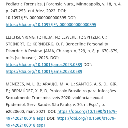
Pediatric Forensics. J Forensic Nurs., Minneapolis, v. 18, n. 4,
p. 247-253, out./dez. 2022. DOI:
10.1097/JFN.0000000000000395 DOI:
https://doi.org/10.1097/JFN.0000000000000395
LEICHSENRING, F.; HEIM, N.; LEWEKE, F.; SPITZER, C.;
STEINERT, C.; KERNBERG, O. F. Borderline Personality
Disorder: A Review. JAMA, Chicago, v. 329, n. 8, p. 670–679,
mês (se houver). 2023. DOI:
https://doi.org/10.1001/jama.2023.0589
DOI:
https://doi.org/10.1001/jama.2023.0589
MENEZES, M. L. B.; ARAÚJO, M. A. L.; SANTOS, A. S. D.; GIR,
E.; BERMÚDEZ, X. P. D. Protocolo Brasileiro para Infecções
Sexualmente Transmissíveis 2020: violência sexual
Epidemiol. Serv. Saude, São Paulo, v. 30, n. Esp.1, p.
e2020600, mar. 2021. DOI:
https://doi.org/10.1590/S1679-
4974202100018.esp1
DOI:
https://doi.org/10.1590/s1679-
4974202100018.esp1