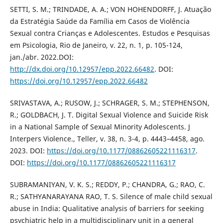
SETTI, S. M.; TRINDADE, A. A.; VON HOHENDORFF, J. Atuação
da Estratégia Saúde da Família em Casos de Violência
Sexual contra Crianças e Adolescentes. Estudos e Pesquisas
em Psicologia, Rio de Janeiro, v. 22, n. 1, p. 105-124,
jan./abr. 2022.DOI:
http://dx.doi.org/10.12957/epp.2022.66482
. DOI:
https://doi.org/10.12957/epp.2022.66482
SRIVASTAVA, A.; RUSOW, J.; SCHRAGER, S. M.; STEPHENSON,
R.; GOLDBACH, J. T. Digital Sexual Violence and Suicide Risk
in a National Sample of Sexual Minority Adolescents. J
Interpers Violence., Teller, v. 38, n. 3-4, p. 4443–4458, ago.
2023. DOI:
https://doi.org/10.1177/08862605221116317
.
DOI:
https://doi.org/10.1177/08862605221116317
SUBRAMANIYAN, V. K. S.; REDDY, P.; CHANDRA, G.; RAO, C.
R.; SATHYANARAYANA RAO, T. S. Silence of male child sexual
abuse in India: Qualitative analysis of barriers for seeking
psychiatric help in a multidisciplinary unit in a general