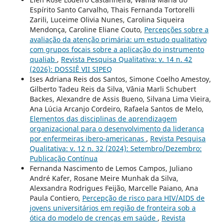
Espírito Santo Carvalho, Thais Fernanda Tortorelli
Zarili, Luceime Olivia Nunes, Carolina Siqueira
Mendonça, Caroline Eliane Couto,
Percepções sobre a
avaliação da atenção primária: um estudo qualitativo
com grupos focais sobre a aplicação do instrumento
qualiab
,
Revista Pesquisa Qualitativa: v. 14 n. 42
(2026): DOSSIÊ VII SIPEQ
Ises Adriana Reis dos Santos, Simone Coelho Amestoy,
Gilberto Tadeu Reis da Silva, Vânia Marli Schubert
Backes, Alexandre de Assis Bueno, Silvana Lima Vieira,
Ana Lúcia Arcanjo Cordeiro, Rafaela Santos de Melo,
Elementos das disciplinas de aprendizagem
organizacional para o desenvolvimento da liderança
por enfermeiras ibero-americanas
,
Revista Pesquisa
Qualitativa: v. 12 n. 32 (2024): Setembro/Dezembro:
Publicação Contínua
Fernanda Nascimento de Lemos Campos, Juliano
André Kafer, Rosane Meire Munhak da Silva,
Alexsandra Rodrigues Feijão, Marcelle Paiano, Ana
Paula Contiero,
Percepção de risco para HIV/AIDS de
jovens universitários em região de fronteira sob a
ótica do modelo de crenças em saúde
,
Revista