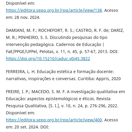
Disponível em:
https://editora.sepq.org.br/rpq/article/view/138
. Acesso
em: 28 nov. 2024.
DAMIANI, M. F.; ROCHEFORT, R. S.; CASTRO, R. F. de; DARIZ,
M. R.; PINHEIRO, S. S. Discutindo pesquisas do tipo
intervenção pedagógica. Cadernos de Educação |
FaE/PPGE/UFPel, Pelotas, v. 11, n. 45, p. 57-67, 2013. DOI:
https://doi.org/10.15210/caduc.v0i45.3822
FERREIRA, L. H. Educação estética e formação docente:
narrativas, inspirações e conversas. Curitiba: Appris, 2020
FREIRE, I. P.; MACEDO, S. M. F. A investigação qualitativa em
Educação: aspectos epistemológicos e éticos. Revista
Pesquisa Qualitativa, [S. I.], v. 10, n. 24, p. 276-296, 2022.
Disponível em:
https://editora.sepq.org.br/rpq/article/view/400
. Acesso
em: 20 set. 2024. DOI: