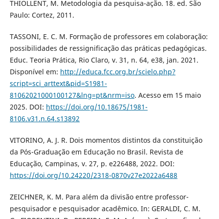
THIOLLENT, M. Metodologia da pesquisa-ação. 18. ed. São
Paulo: Cortez, 2011.
TASSONI, E. C. M. Formação de professores em colaboração:
possibilidades de ressignificação das práticas pedagógicas.
Educ. Teoria Prática, Rio Claro, v. 31, n. 64, e38, jan. 2021.
Disponível em:
http://educa.fcc.org.br/scielo.php?
script=sci_arttext&pid=S1981-
81062021000100127&lng=pt&nrm=iso
. Acesso em 15 maio
2025. DOI:
https://doi.org/10.18675/1981-
8106.v31.n.64.s13892
VITORINO, A. J. R. Dois momentos distintos da constituição
da Pós-Graduação em Educação no Brasil. Revista de
Educação, Campinas, v. 27, p. e226488, 2022. DOI:
https://doi.org/10.24220/2318-0870v27e2022a6488
ZEICHNER, K. M. Para além da divisão entre professor-
pesquisador e pesquisador acadêmico. In: GERALDI, C. M.