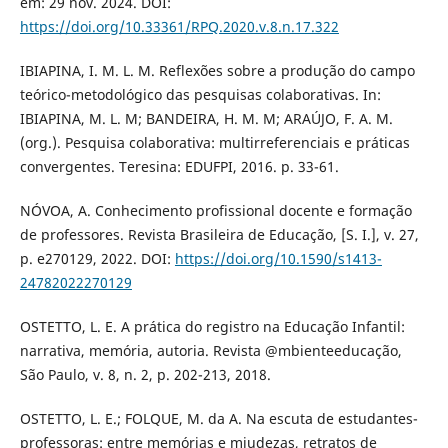
em: 29 nov. 2024. DOI:
https://doi.org/10.33361/RPQ.2020.v.8.n.17.322
IBIAPINA, I. M. L. M. Reflexões sobre a produção do campo
teórico-metodológico das pesquisas colaborativas. In:
IBIAPINA, M. L. M; BANDEIRA, H. M. M; ARAÚJO, F. A. M.
(org.). Pesquisa colaborativa: multirreferenciais e práticas
convergentes. Teresina: EDUFPI, 2016. p. 33-61.
NÓVOA, A. Conhecimento profissional docente e formação
de professores. Revista Brasileira de Educação, [S. I.], v. 27,
p. e270129, 2022. DOI:
https://doi.org/10.1590/s1413-
24782022270129
OSTETTO, L. E. A prática do registro na Educação Infantil:
narrativa, memória, autoria. Revista @mbienteeducação,
São Paulo, v. 8, n. 2, p. 202-213, 2018.
OSTETTO, L. E.; FOLQUE, M. da A. Na escuta de estudantes-
professoras: entre memórias e miudezas, retratos de