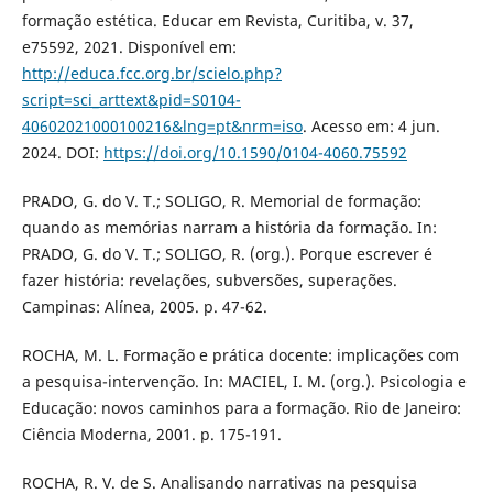
formação estética. Educar em Revista, Curitiba, v. 37,
e75592, 2021. Disponível em:
http://educa.fcc.org.br/scielo.php?
script=sci_arttext&pid=S0104-
40602021000100216&lng=pt&nrm=iso
. Acesso em: 4 jun.
2024. DOI:
https://doi.org/10.1590/0104-4060.75592
PRADO, G. do V. T.; SOLIGO, R. Memorial de formação:
quando as memórias narram a história da formação. In:
PRADO, G. do V. T.; SOLIGO, R. (org.). Porque escrever é
fazer história: revelações, subversões, superações.
Campinas: Alínea, 2005. p. 47-62.
ROCHA, M. L. Formação e prática docente: implicações com
a pesquisa-intervenção. In: MACIEL, I. M. (org.). Psicologia e
Educação: novos caminhos para a formação. Rio de Janeiro:
Ciência Moderna, 2001. p. 175-191.
ROCHA, R. V. de S. Analisando narrativas na pesquisa