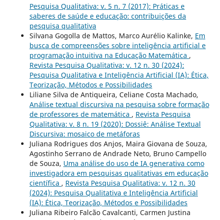
Pesquisa Qualitativa: v. 5 n. 7 (2017): Práticas e
saberes de saúde e educação: contribuições da
pesquisa qualitativa
Silvana Gogolla de Mattos, Marco Aurélio Kalinke,
Em
busca de compreensões sobre inteligência artificial e
programação intuitiva na Educação Matemática
,
Revista Pesquisa Qualitativa: v. 12 n. 30 (2024):
Pesquisa Qualitativa e Inteligência Artificial (IA): Ética,
Teorização, Métodos e Possibilidades
Liliane Silva de Antiqueira, Celiane Costa Machado,
Análise textual discursiva na pesquisa sobre formação
de professores de matemática
,
Revista Pesquisa
Qualitativa: v. 8 n. 19 (2020): Dossiê: Análise Textual
Discursiva: mosaico de metáforas
Juliana Rodrigues dos Anjos, Maira Giovana de Souza,
Agostinho Serrano de Andrade Neto, Bruno Campello
de Souza,
Uma análise do uso de IA generativa como
investigadora em pesquisas qualitativas em educação
científica
,
Revista Pesquisa Qualitativa: v. 12 n. 30
(2024): Pesquisa Qualitativa e Inteligência Artificial
(IA): Ética, Teorização, Métodos e Possibilidades
Juliana Ribeiro Falcão Cavalcanti, Carmen Justina