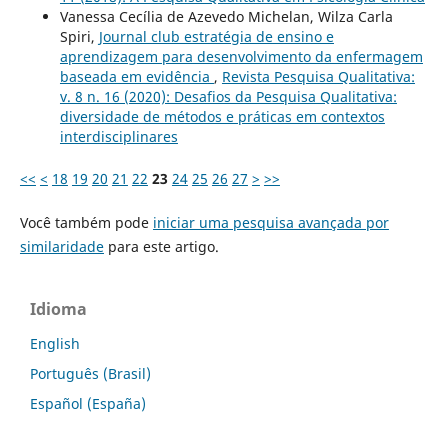
Vanessa Cecília de Azevedo Michelan, Wilza Carla
Spiri,
Journal club estratégia de ensino e
aprendizagem para desenvolvimento da enfermagem
baseada em evidência
,
Revista Pesquisa Qualitativa:
v. 8 n. 16 (2020): Desafios da Pesquisa Qualitativa:
diversidade de métodos e práticas em contextos
interdisciplinares
<<
<
18
19
20
21
22
23
24
25
26
27
>
>>
Você também pode
iniciar uma pesquisa avançada por
similaridade
para este artigo.
Idioma
English
Português (Brasil)
Español (España)