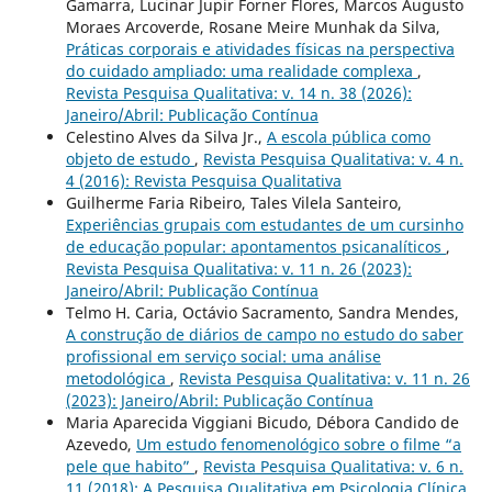
Gamarra, Lucinar Jupir Forner Flores, Marcos Augusto
Moraes Arcoverde, Rosane Meire Munhak da Silva,
Práticas corporais e atividades físicas na perspectiva
do cuidado ampliado: uma realidade complexa
,
Revista Pesquisa Qualitativa: v. 14 n. 38 (2026):
Janeiro/Abril: Publicação Contínua
Celestino Alves da Silva Jr.,
A escola pública como
objeto de estudo
,
Revista Pesquisa Qualitativa: v. 4 n.
4 (2016): Revista Pesquisa Qualitativa
Guilherme Faria Ribeiro, Tales Vilela Santeiro,
Experiências grupais com estudantes de um cursinho
de educação popular: apontamentos psicanalíticos
,
Revista Pesquisa Qualitativa: v. 11 n. 26 (2023):
Janeiro/Abril: Publicação Contínua
Telmo H. Caria, Octávio Sacramento, Sandra Mendes,
A construção de diários de campo no estudo do saber
profissional em serviço social: uma análise
metodológica
,
Revista Pesquisa Qualitativa: v. 11 n. 26
(2023): Janeiro/Abril: Publicação Contínua
Maria Aparecida Viggiani Bicudo, Débora Candido de
Azevedo,
Um estudo fenomenológico sobre o filme “a
pele que habito”
,
Revista Pesquisa Qualitativa: v. 6 n.
11 (2018): A Pesquisa Qualitativa em Psicologia Clí­nica