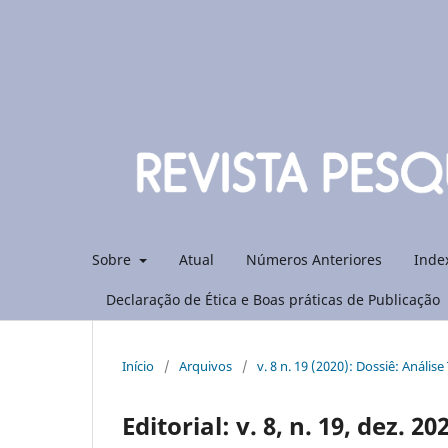
Sobre
Atual
Números Anteriores
Inde
Declaração de Ética e Boas práticas de Publicação
Início
/
Arquivos
/
v. 8 n. 19 (2020): Dossiê: Análi
Editorial: v. 8, n. 19, dez. 20