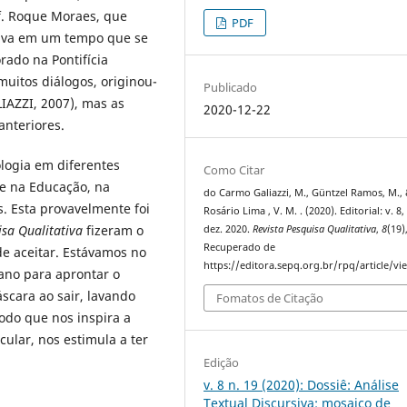
f. Roque Moraes, que
PDF
siva em um tempo que se
ado na Pontifícia
muitos diálogos, originou-
Publicado
AZZI, 2007), mas as
2020-12-22
anteriores.
logia em diferentes
Como Citar
te na Educação, na
do Carmo Galiazzi, M., Güntzel Ramos, M.,
. Esta provavelmente foi
Rosário Lima , V. M. . (2020). Editorial: v. 8,
isa Qualitativa
fizeram o
dez. 2020.
Revista Pesquisa Qualitativa
,
8
(19),
Recuperado de
de aceitar. Estávamos no
https://editora.sepq.org.br/rpq/article/v
ano para aprontar o
scara ao sair, lavando
Fomatos de Citação
odo que nos inspira a
ular, nos estimula a ter
Edição
v. 8 n. 19 (2020): Dossiê: Análise
Textual Discursiva: mosaico de