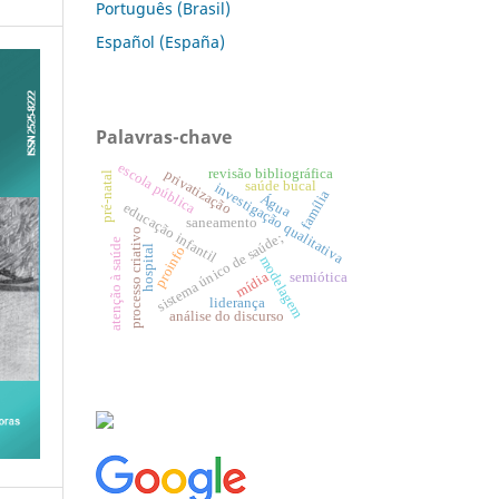
Português (Brasil)
Español (España)
Palavras-chave
escola pública
revisão bibliográfica
privatização
pré-natal
saúde bucal
investigação qualitativa
família
Água
educação infantil
saneamento
processo criativo
sistema único de saúde;
atenção à saúde
hospital
proinfo
modelagem
semiótica
mídia
liderança
análise do discurso