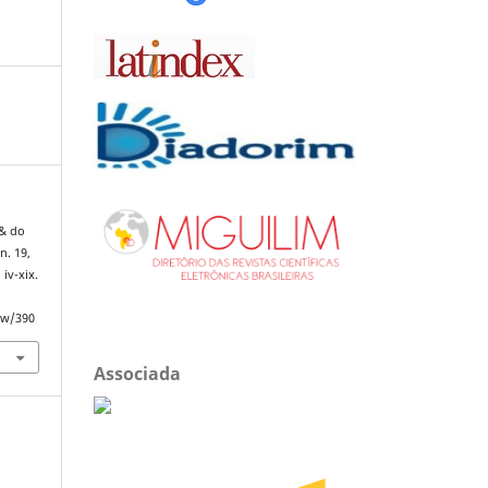
 & do
 n. 19,
 iv-xix.
iew/390
Associada