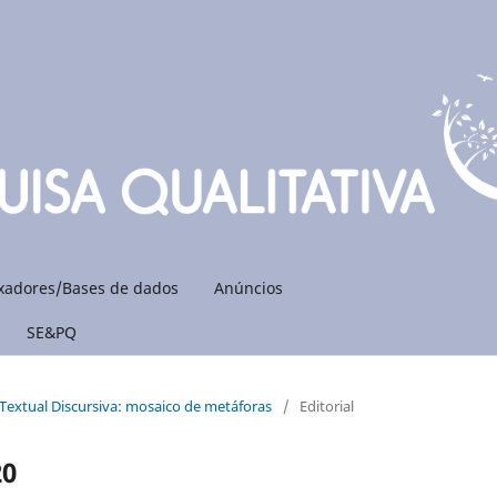
xadores/Bases de dados
Anúncios
SE&PQ
se Textual Discursiva: mosaico de metáforas
/
Editorial
20