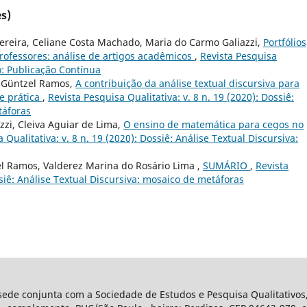
s)
 Pereira, Celiane Costa Machado, Maria do Carmo Galiazzi,
Portfólios
rofessores: análise de artigos acadêmicos
,
Revista Pesquisa
to: Publicação Contínua
 Güntzel Ramos,
A contribuição da análise textual discursiva para
e prática
,
Revista Pesquisa Qualitativa: v. 8 n. 19 (2020): Dossiê:
táforas
zzi, Cleiva Aguiar de Lima,
O ensino de matemática para cegos no
 Qualitativa: v. 8 n. 19 (2020): Dossiê: Análise Textual Discursiva:
l Ramos, Valderez Marina do Rosário Lima ,
SUMÁRIO
,
Revista
ssiê: Análise Textual Discursiva: mosaico de metáforas
 sede conjunta com a Sociedade de Estudos e Pesquisa Qualitativos