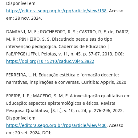
Disponível em:
https://editora.sepq.org.br/rpq/article/view/138
. Acesso
em: 28 nov. 2024.
DAMIANI, M. F.; ROCHEFORT, R. S.; CASTRO, R. F. de; DARIZ,
M. R.; PINHEIRO, S. S. Discutindo pesquisas do tipo
intervenção pedagógica. Cadernos de Educação |
FaE/PPGE/UFPel, Pelotas, v. 11, n. 45, p. 57-67, 2013. DOI:
https://doi.org/10.15210/caduc.v0i45.3822
FERREIRA, L. H. Educação estética e formação docente:
narrativas, inspirações e conversas. Curitiba: Appris, 2020
FREIRE, I. P.; MACEDO, S. M. F. A investigação qualitativa em
Educação: aspectos epistemológicos e éticos. Revista
Pesquisa Qualitativa, [S. I.], v. 10, n. 24, p. 276-296, 2022.
Disponível em:
https://editora.sepq.org.br/rpq/article/view/400
. Acesso
em: 20 set. 2024. DOI: