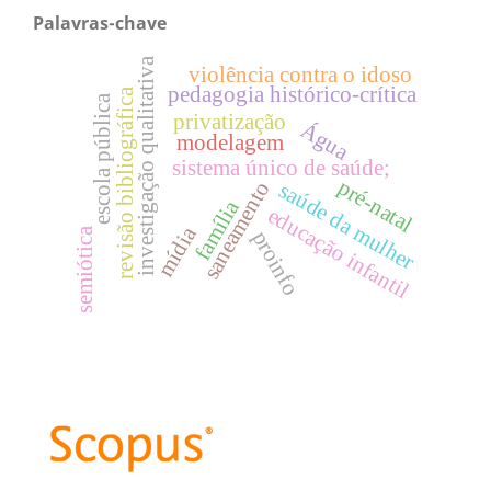
Palavras-chave
investigação qualitativa
violência contra o idoso
pedagogia histórico-crítica
revisão bibliográfica
escola pública
privatização
Água
modelagem
sistema único de saúde;
pré-natal
saneamento
saúde da mulher
família
educação infantil
mídia
semiótica
proinfo