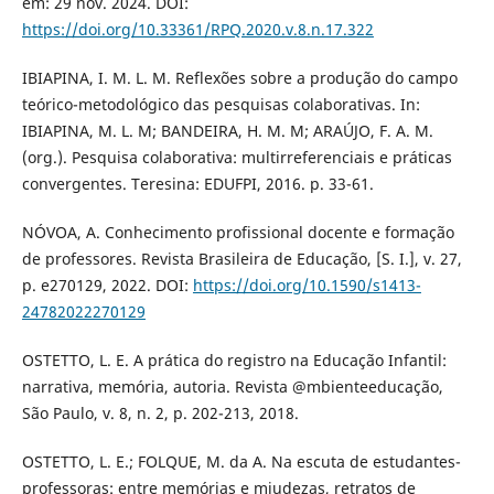
em: 29 nov. 2024. DOI:
https://doi.org/10.33361/RPQ.2020.v.8.n.17.322
IBIAPINA, I. M. L. M. Reflexões sobre a produção do campo
teórico-metodológico das pesquisas colaborativas. In:
IBIAPINA, M. L. M; BANDEIRA, H. M. M; ARAÚJO, F. A. M.
(org.). Pesquisa colaborativa: multirreferenciais e práticas
convergentes. Teresina: EDUFPI, 2016. p. 33-61.
NÓVOA, A. Conhecimento profissional docente e formação
de professores. Revista Brasileira de Educação, [S. I.], v. 27,
p. e270129, 2022. DOI:
https://doi.org/10.1590/s1413-
24782022270129
OSTETTO, L. E. A prática do registro na Educação Infantil:
narrativa, memória, autoria. Revista @mbienteeducação,
São Paulo, v. 8, n. 2, p. 202-213, 2018.
OSTETTO, L. E.; FOLQUE, M. da A. Na escuta de estudantes-
professoras: entre memórias e miudezas, retratos de