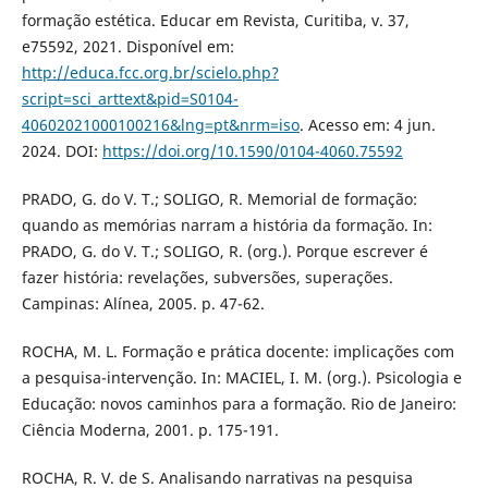
formação estética. Educar em Revista, Curitiba, v. 37,
e75592, 2021. Disponível em:
http://educa.fcc.org.br/scielo.php?
script=sci_arttext&pid=S0104-
40602021000100216&lng=pt&nrm=iso
. Acesso em: 4 jun.
2024. DOI:
https://doi.org/10.1590/0104-4060.75592
PRADO, G. do V. T.; SOLIGO, R. Memorial de formação:
quando as memórias narram a história da formação. In:
PRADO, G. do V. T.; SOLIGO, R. (org.). Porque escrever é
fazer história: revelações, subversões, superações.
Campinas: Alínea, 2005. p. 47-62.
ROCHA, M. L. Formação e prática docente: implicações com
a pesquisa-intervenção. In: MACIEL, I. M. (org.). Psicologia e
Educação: novos caminhos para a formação. Rio de Janeiro:
Ciência Moderna, 2001. p. 175-191.
ROCHA, R. V. de S. Analisando narrativas na pesquisa