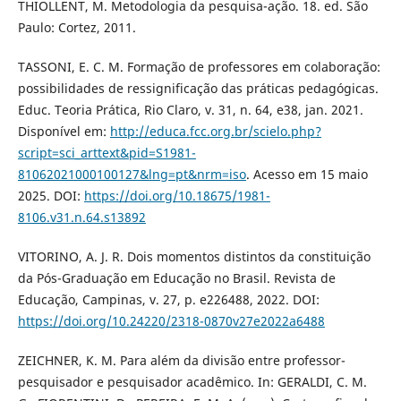
THIOLLENT, M. Metodologia da pesquisa-ação. 18. ed. São
Paulo: Cortez, 2011.
TASSONI, E. C. M. Formação de professores em colaboração:
possibilidades de ressignificação das práticas pedagógicas.
Educ. Teoria Prática, Rio Claro, v. 31, n. 64, e38, jan. 2021.
Disponível em:
http://educa.fcc.org.br/scielo.php?
script=sci_arttext&pid=S1981-
81062021000100127&lng=pt&nrm=iso
. Acesso em 15 maio
2025. DOI:
https://doi.org/10.18675/1981-
8106.v31.n.64.s13892
VITORINO, A. J. R. Dois momentos distintos da constituição
da Pós-Graduação em Educação no Brasil. Revista de
Educação, Campinas, v. 27, p. e226488, 2022. DOI:
https://doi.org/10.24220/2318-0870v27e2022a6488
ZEICHNER, K. M. Para além da divisão entre professor-
pesquisador e pesquisador acadêmico. In: GERALDI, C. M.