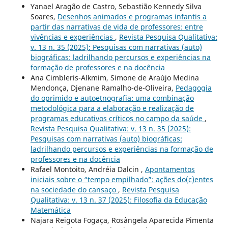
Yanael Aragão de Castro, Sebastião Kennedy Silva
Soares,
Desenhos animados e programas infantis a
partir das narrativas de vida de professores: entre
vivências e experiências
,
Revista Pesquisa Qualitativa:
v. 13 n. 35 (2025): Pesquisas com narrativas (auto)
biográficas: ladrilhando percursos e experiências na
formação de professores e na docência
Ana Cimbleris-Alkmim, Simone de Araújo Medina
Mendonça, Djenane Ramalho-de-Oliveira,
Pedagogia
do oprimido e autoetnografia: uma combinação
metodológica para a elaboração e realização de
programas educativos críticos no campo da saúde
,
Revista Pesquisa Qualitativa: v. 13 n. 35 (2025):
Pesquisas com narrativas (auto) biográficas:
ladrilhando percursos e experiências na formação de
professores e na docência
Rafael Montoito, Andréia Dalcin ,
Apontamentos
iniciais sobre o “tempo empilhado”: ações do(c)entes
na sociedade do cansaço
,
Revista Pesquisa
Qualitativa: v. 13 n. 37 (2025): Filosofia da Educação
Matemática
Najara Reigota Fogaça, Rosângela Aparecida Pimenta