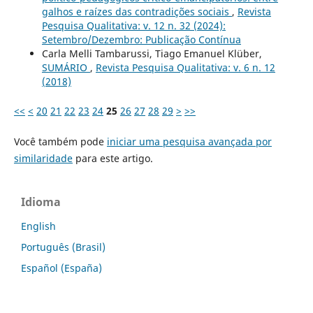
galhos e raízes das contradições sociais
,
Revista
Pesquisa Qualitativa: v. 12 n. 32 (2024):
Setembro/Dezembro: Publicação Contínua
Carla Melli Tambarussi, Tiago Emanuel Klüber,
SUMÁRIO
,
Revista Pesquisa Qualitativa: v. 6 n. 12
(2018)
<<
<
20
21
22
23
24
25
26
27
28
29
>
>>
Você também pode
iniciar uma pesquisa avançada por
similaridade
para este artigo.
Idioma
English
Português (Brasil)
Español (España)