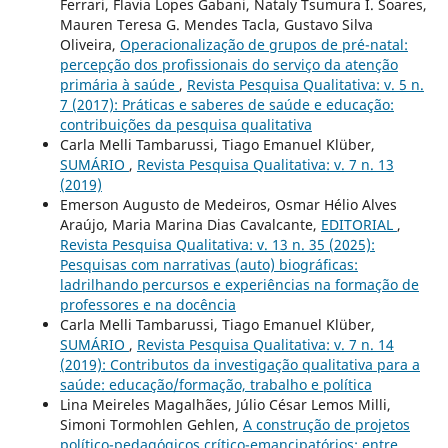
Ferrari, Flavia Lopes Gabani, Nataly Tsumura I. Soares,
Mauren Teresa G. Mendes Tacla, Gustavo Silva
Oliveira,
Operacionalização de grupos de pré-natal:
percepção dos profissionais do serviço da atenção
primária à saúde
,
Revista Pesquisa Qualitativa: v. 5 n.
7 (2017): Práticas e saberes de saúde e educação:
contribuições da pesquisa qualitativa
Carla Melli Tambarussi, Tiago Emanuel Klüber,
SUMÁRIO
,
Revista Pesquisa Qualitativa: v. 7 n. 13
(2019)
Emerson Augusto de Medeiros, Osmar Hélio Alves
Araújo, Maria Marina Dias Cavalcante,
EDITORIAL
,
Revista Pesquisa Qualitativa: v. 13 n. 35 (2025):
Pesquisas com narrativas (auto) biográficas:
ladrilhando percursos e experiências na formação de
professores e na docência
Carla Melli Tambarussi, Tiago Emanuel Klüber,
SUMÁRIO
,
Revista Pesquisa Qualitativa: v. 7 n. 14
(2019): Contributos da investigação qualitativa para a
saúde: educação/formação, trabalho e política
Lina Meireles Magalhães, Júlio César Lemos Milli,
Simoni Tormohlen Gehlen,
A construção de projetos
político-pedagógicos crítico-emancipatórios: entre