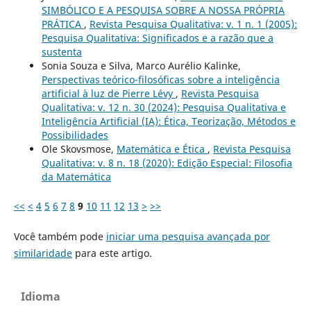
SIMBÓLICO E A PESQUISA SOBRE A NOSSA PRÓPRIA
PRÁTICA
,
Revista Pesquisa Qualitativa: v. 1 n. 1 (2005):
Pesquisa Qualitativa: Significados e a razão que a
sustenta
Sonia Souza e Silva, Marco Aurélio Kalinke,
Perspectivas teórico-filosóficas sobre a inteligência
artificial à luz de Pierre Lévy
,
Revista Pesquisa
Qualitativa: v. 12 n. 30 (2024): Pesquisa Qualitativa e
Inteligência Artificial (IA): Ética, Teorização, Métodos e
Possibilidades
Ole Skovsmose,
Matemática e Ética
,
Revista Pesquisa
Qualitativa: v. 8 n. 18 (2020): Edição Especial: Filosofia
da Matemática
<<
<
4
5
6
7
8
9
10
11
12
13
>
>>
Você também pode
iniciar uma pesquisa avançada por
similaridade
para este artigo.
Idioma