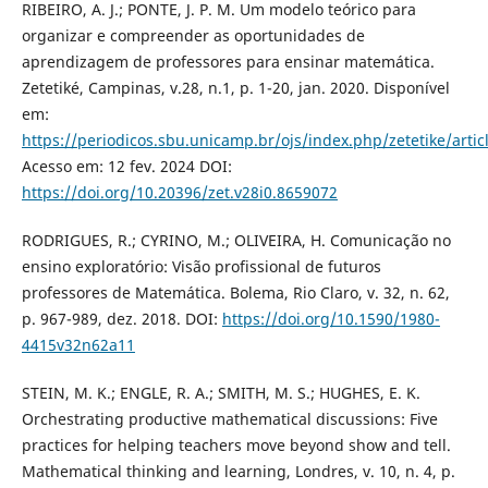
RIBEIRO, A. J.; PONTE, J. P. M. Um modelo teórico para
organizar e compreender as oportunidades de
aprendizagem de professores para ensinar matemática.
Zetetiké, Campinas, v.28, n.1, p. 1-20, jan. 2020. Disponível
em:
https://periodicos.sbu.unicamp.br/ojs/index.php/zetetike/arti
Acesso em: 12 fev. 2024 DOI:
https://doi.org/10.20396/zet.v28i0.8659072
RODRIGUES, R.; CYRINO, M.; OLIVEIRA, H. Comunicação no
ensino exploratório: Visão profissional de futuros
professores de Matemática. Bolema, Rio Claro, v. 32, n. 62,
p. 967-989, dez. 2018. DOI:
https://doi.org/10.1590/1980-
4415v32n62a11
STEIN, M. K.; ENGLE, R. A.; SMITH, M. S.; HUGHES, E. K.
Orchestrating productive mathematical discussions: Five
practices for helping teachers move beyond show and tell.
Mathematical thinking and learning, Londres, v. 10, n. 4, p.