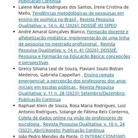
Publicação Contínua
Laiene Maria Rodrigues dos Santos, Irene Cristina de
Mello,
Tendências metodológicas de pesquisas em
ensino de química no Brasil
,
Revista Pesquisa
Qualitativa: v. 14 n. 42 (2026): DOSSIÊ VII SIPEQ
André Amaral Gonçalves Bianco,
Formação docente e
alfabetização midiática: implementação de uma linha
de pesquisa no mestrado profissional
,
Revista
Pesquisa Qualitativa: v. 14 n. 41 (2026): DOSSIÊ:
Pesquisa e Formação na Educação Básica: concepções
e perspectivas
Greicy Silvana Leal de Souza, Flaviani Souto Bolzan
Medeiros, Gabriela Cappellari ,
Ensino remoto
emergencial: a percepção dos professores dos anos
iniciais em escolas públicas
,
Revista Pesquisa
Qualitativa: v. 11 n. 28 (2023): Setembro/Dezembro:
Publicação Contínua
Raphael Klein de Souza, Rosa Maria Rodrigues, Luiz
Antonio Rodrigues, Solange de Fátima Reis Conterno,
Coleta de dados online na visão de professores de
psicologia
,
Revista Pesquisa Qualitativa: v. 10 n. 24
(2022): Abril/Agosto: Publicação Contínua
João Pedro Mendes da Ponte,
O INTERACCIONISMO