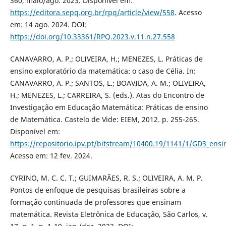
360, maio/ago. 2023. Disponível em:
https://editora.sepq.org.br/rpq/article/view/558
. Acesso
em: 14 ago. 2024. DOI:
https://doi.org/10.33361/RPQ.2023.v.11.n.27.558
CANAVARRO, A. P.; OLIVEIRA, H.; MENEZES, L. Práticas de
ensino exploratório da matemática: o caso de Célia. In:
CANAVARRO, A. P.; SANTOS, L.; BOAVIDA, A. M.; OLIVEIRA,
H.; MENEZES, L.; CARREIRA, S. (eds.). Atas do Encontro de
Investigação em Educação Matemática: Práticas de ensino
de Matemática. Castelo de Vide: EIEM, 2012. p. 255-265.
Disponível em:
https://repositorio.ipv.pt/bitstream/10400.19/1141/1/GD3_ens
Acesso em: 12 fev. 2024.
CYRINO, M. C. C. T.; GUIMARÃES, R. S.; OLIVEIRA, A. M. P.
Pontos de enfoque de pesquisas brasileiras sobre a
formação continuada de professores que ensinam
matemática. Revista Eletrônica de Educação, São Carlos, v.