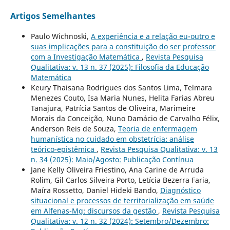
Artigos Semelhantes
Paulo Wichnoski,
A experiência e a relação eu-outro e
suas implicações para a constituição do ser professor
com a Investigação Matemática
,
Revista Pesquisa
Qualitativa: v. 13 n. 37 (2025): Filosofia da Educação
Matemática
Keury Thaisana Rodrigues dos Santos Lima, Telmara
Menezes Couto, Isa Maria Nunes, Helita Farias Abreu
Tanajura, Patrícia Santos de Oliveira, Marimeire
Morais da Conceição, Nuno Damácio de Carvalho Félix,
Anderson Reis de Souza,
Teoria de enfermagem
humanística no cuidado em obstetrícia: análise
teórico-epistêmica
,
Revista Pesquisa Qualitativa: v. 13
n. 34 (2025): Maio/Agosto: Publicação Contínua
Jane Kelly Oliveira Friestino, Ana Carine de Arruda
Rolim, Gil Carlos Silveira Porto, Letícia Bezerra Faria,
Maíra Rossetto, Daniel Hideki Bando,
Diagnóstico
situacional e processos de territorialização em saúde
em Alfenas-Mg: discursos da gestão
,
Revista Pesquisa
Qualitativa: v. 12 n. 32 (2024): Setembro/Dezembro: