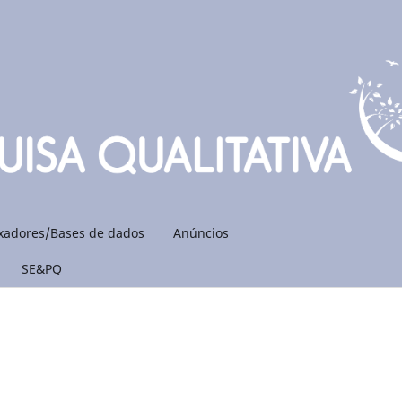
xadores/Bases de dados
Anúncios
SE&PQ