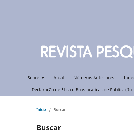
Sobre
Atual
Números Anteriores
Inde
Declaração de Ética e Boas práticas de Publicação
Início
/
Buscar
Buscar