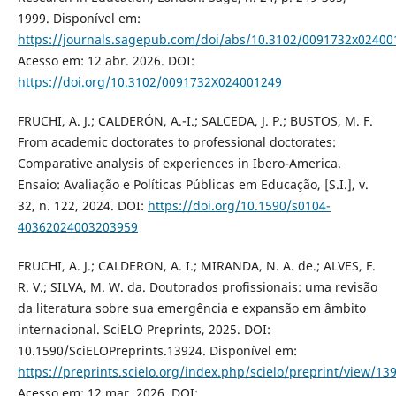
1999. Disponível em:
https://journals.sagepub.com/doi/abs/10.3102/0091732x02400
Acesso em: 12 abr. 2026. DOI:
https://doi.org/10.3102/0091732X024001249
FRUCHI, A. J.; CALDERÓN, A.-I.; SALCEDA, J. P.; BUSTOS, M. F.
From academic doctorates to professional doctorates:
Comparative analysis of experiences in Ibero-America.
Ensaio: Avaliação e Políticas Públicas em Educação, [S.I.], v.
32, n. 122, 2024. DOI:
https://doi.org/10.1590/s0104-
40362024003203959
FRUCHI, A. J.; CALDERON, A. I.; MIRANDA, N. A. de.; ALVES, F.
R. V.; SILVA, M. W. da. Doutorados profissionais: uma revisão
da literatura sobre sua emergência e expansão em âmbito
internacional. SciELO Preprints, 2025. DOI:
10.1590/SciELOPreprints.13924. Disponível em:
https://preprints.scielo.org/index.php/scielo/preprint/view/13
Acesso em: 12 mar. 2026. DOI: