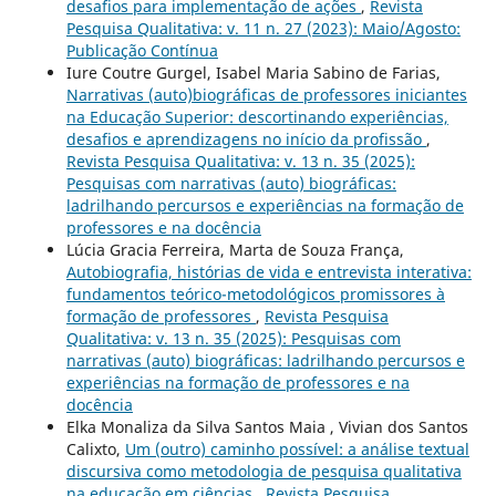
desafios para implementação de ações
,
Revista
Pesquisa Qualitativa: v. 11 n. 27 (2023): Maio/Agosto:
Publicação Contínua
Iure Coutre Gurgel, Isabel Maria Sabino de Farias,
Narrativas (auto)biográficas de professores iniciantes
na Educação Superior: descortinando experiências,
desafios e aprendizagens no início da profissão
,
Revista Pesquisa Qualitativa: v. 13 n. 35 (2025):
Pesquisas com narrativas (auto) biográficas:
ladrilhando percursos e experiências na formação de
professores e na docência
Lúcia Gracia Ferreira, Marta de Souza França,
Autobiografia, histórias de vida e entrevista interativa:
fundamentos teórico-metodológicos promissores à
formação de professores
,
Revista Pesquisa
Qualitativa: v. 13 n. 35 (2025): Pesquisas com
narrativas (auto) biográficas: ladrilhando percursos e
experiências na formação de professores e na
docência
Elka Monaliza da Silva Santos Maia , Vivian dos Santos
Calixto,
Um (outro) caminho possível: a análise textual
discursiva como metodologia de pesquisa qualitativa
na educação em ciências
,
Revista Pesquisa