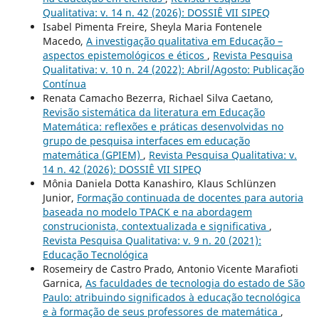
Qualitativa: v. 14 n. 42 (2026): DOSSIÊ VII SIPEQ
Isabel Pimenta Freire, Sheyla Maria Fontenele
Macedo,
A investigação qualitativa em Educação –
aspectos epistemológicos e éticos
,
Revista Pesquisa
Qualitativa: v. 10 n. 24 (2022): Abril/Agosto: Publicação
Contínua
Renata Camacho Bezerra, Richael Silva Caetano,
Revisão sistemática da literatura em Educação
Matemática: reflexões e práticas desenvolvidas no
grupo de pesquisa interfaces em educação
matemática (GPIEM)
,
Revista Pesquisa Qualitativa: v.
14 n. 42 (2026): DOSSIÊ VII SIPEQ
Mônia Daniela Dotta Kanashiro, Klaus Schlünzen
Junior,
Formação continuada de docentes para autoria
baseada no modelo TPACK e na abordagem
construcionista, contextualizada e significativa
,
Revista Pesquisa Qualitativa: v. 9 n. 20 (2021):
Educação Tecnológica
Rosemeiry de Castro Prado, Antonio Vicente Marafioti
Garnica,
As faculdades de tecnologia do estado de São
Paulo: atribuindo significados à educação tecnológica
e à formação de seus professores de matemática
,