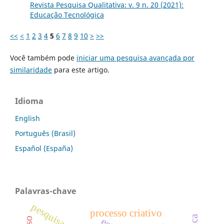
Revista Pesquisa Qualitativa: v. 9 n. 20 (2021):
Educação Tecnológica
<<
<
1
2
3
4
5
6
7
8
9
10
>
>>
Você também pode
iniciar uma pesquisa avançada por
similaridade
para este artigo.
Idioma
English
Português (Brasil)
Español (España)
Palavras-chave
processo criativo