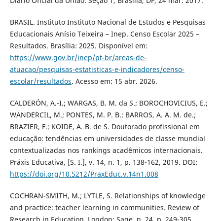
Diário Oficial da União: Seção 1, Brasília, DF, 24 mar. 2017.
BRASIL. Instituto Instituto Nacional de Estudos e Pesquisas
Educacionais Anísio Teixeira – Inep. Censo Escolar 2025 –
Resultados. Brasília: 2025. Disponível em:
https://www.gov.br/inep/pt-br/areas-de-
atuacao/pesquisas-estatisticas-e-indicadores/censo-
escolar/resultados
. Acesso em: 15 abr. 2026.
CALDERÓN, A.-I.; WARGAS, B. M. da S.; BOROCHOVICIUS, E.;
WANDERCIL, M.; PONTES, M. P. B.; BARROS, A. A. M. de.;
BRAZIER, F.; KOIDE, A. B. de S. Doutorado profissional em
educação: tendências em universidades de classe mundial
contextualizadas nos rankings acadêmicos internacionais.
Práxis Educativa, [S. I.], v. 14, n. 1, p. 138-162, 2019. DOI:
https://doi.org/10.5212/PraxEduc.v.14n1.008
COCHRAN-SMITH, M.; LYTLE, S. Relationships of knowledge
and practice: teacher learning in communities. Review of
Research in Education, London: Sage, n. 24, p. 249-305,