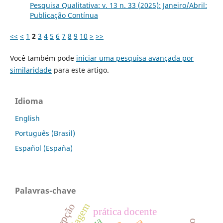
Pesquisa Qualitativa: v. 13 n. 33 (2025): Janeiro/Abril:
Publicação Contínua
<<
<
1
2
3
4
5
6
7
8
9
10
>
>>
Você também pode
iniciar uma pesquisa avançada por
similaridade
para este artigo.
Idioma
English
Português (Brasil)
Español (España)
Palavras-chave
prática docente