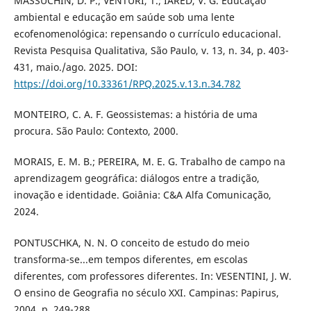
MASSUCHIN, D. P.; VENTURI, T.; IARED, V. G. Educação
ambiental e educação em saúde sob uma lente
ecofenomenológica: repensando o currículo educacional.
Revista Pesquisa Qualitativa, São Paulo, v. 13, n. 34, p. 403-
431, maio./ago. 2025. DOI:
https://doi.org/10.33361/RPQ.2025.v.13.n.34.782
MONTEIRO, C. A. F. Geossistemas: a história de uma
procura. São Paulo: Contexto, 2000.
MORAIS, E. M. B.; PEREIRA, M. E. G. Trabalho de campo na
aprendizagem geográfica: diálogos entre a tradição,
inovação e identidade. Goiânia: C&A Alfa Comunicação,
2024.
PONTUSCHKA, N. N. O conceito de estudo do meio
transforma-se...em tempos diferentes, em escolas
diferentes, com professores diferentes. In: VESENTINI, J. W.
O ensino de Geografia no século XXI. Campinas: Papirus,
2004. p. 249-288.