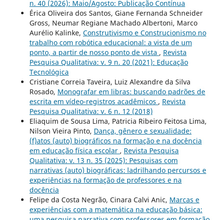
n. 40 (2026): Maio/Agosto: Publicação Contínua
Érica Oliveira dos Santos, Giane Fernanda Schneider
Gross, Neumar Regiane Machado Albertoni, Marco
Aurélio Kalinke,
Construtivismo e Construcionismo no
trabalho com robótica educacional: a vista de um
ponto, a partir de nosso ponto de vista
,
Revista
Pesquisa Qualitativa: v. 9 n. 20 (2021): Educação
Tecnológica
Cristiane Correia Taveira, Luiz Alexandre da Silva
Rosado,
Monografar em libras: buscando padrões de
escrita em vídeo-registros acadêmicos
,
Revista
Pesquisa Qualitativa: v. 6 n. 12 (2018)
Eliaquim de Sousa Lima, Patricia Ribeiro Feitosa Lima,
Nilson Vieira Pinto,
Dança, gênero e sexualidade:
(f)atos (auto) biográficos na formação e na docência
em educação física escolar
,
Revista Pesquisa
Qualitativa: v. 13 n. 35 (2025): Pesquisas com
narrativas (auto) biográficas: ladrilhando percursos e
experiências na formação de professores e na
docência
Felipe da Costa Negrão, Cinara Calvi Anic,
Marcas e
experiências com a matemática na educação básica:
uma pesquisa narrativa com professores em formação