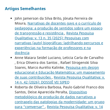
Artigos Semelhantes
John Jamerson da Silva Brito, Jónata Ferreira de
Moura,
Narrativas de docentes gays e o currículo de
pedagogia: a produção de sentidos sobre um espaço
de transgressão e resistência
,
Revista Pesquisa
Qualitativa: v. 13 n. 35 (2025): Pesquisas com
narrativas (auto) biográficas: ladrilhando percursos e
experiências na formação de professores e na
docência
Anne Maiara Seidel Luciano, Leticia Carla de Carvalho
, Erica Oliveira dos Santos , Rafael Strogenski Silva
Soares, Marco Aurélio Kalinke,
Pesquisa em design
educacional e Educação Matemática: um mapeamento
de suas contribuições
,
Revista Pesquisa Qualitativa: v.
14 n. 42 (2026): DOSSIÊ VII SIPEQ
Roberta de Oliveira Barbosa, Paulo Gabriel Franco dos
Santos, Deise Aparecida Peralta,
Dispositivo
metodológico de produção de dados narrativos a
contrapelo das patologias da modernidade: um grupo
para “comversar”
,
Revista Pesquisa Qualitativa: v. 14