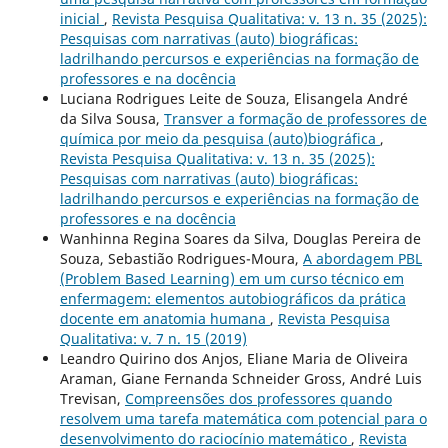
inicial
,
Revista Pesquisa Qualitativa: v. 13 n. 35 (2025):
Pesquisas com narrativas (auto) biográficas:
ladrilhando percursos e experiências na formação de
professores e na docência
Luciana Rodrigues Leite de Souza, Elisangela André
da Silva Sousa,
Transver a formação de professores de
química por meio da pesquisa (auto)biográfica
,
Revista Pesquisa Qualitativa: v. 13 n. 35 (2025):
Pesquisas com narrativas (auto) biográficas:
ladrilhando percursos e experiências na formação de
professores e na docência
Wanhinna Regina Soares da Silva, Douglas Pereira de
Souza, Sebastião Rodrigues-Moura,
A abordagem PBL
(Problem Based Learning) em um curso técnico em
enfermagem: elementos autobiográficos da prática
docente em anatomia humana
,
Revista Pesquisa
Qualitativa: v. 7 n. 15 (2019)
Leandro Quirino dos Anjos, Eliane Maria de Oliveira
Araman, Giane Fernanda Schneider Gross, André Luis
Trevisan,
Compreensões dos professores quando
resolvem uma tarefa matemática com potencial para o
desenvolvimento do raciocínio matemático
,
Revista