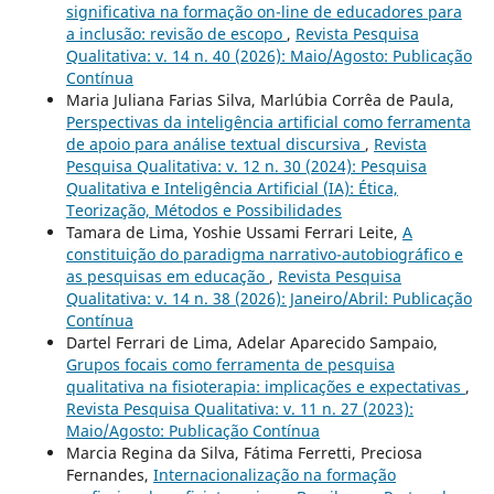
significativa na formação on-line de educadores para
a inclusão: revisão de escopo
,
Revista Pesquisa
Qualitativa: v. 14 n. 40 (2026): Maio/Agosto: Publicação
Contínua
Maria Juliana Farias Silva, Marlúbia Corrêa de Paula,
Perspectivas da inteligência artificial como ferramenta
de apoio para análise textual discursiva
,
Revista
Pesquisa Qualitativa: v. 12 n. 30 (2024): Pesquisa
Qualitativa e Inteligência Artificial (IA): Ética,
Teorização, Métodos e Possibilidades
Tamara de Lima, Yoshie Ussami Ferrari Leite,
A
constituição do paradigma narrativo-autobiográfico e
as pesquisas em educação
,
Revista Pesquisa
Qualitativa: v. 14 n. 38 (2026): Janeiro/Abril: Publicação
Contínua
Dartel Ferrari de Lima, Adelar Aparecido Sampaio,
Grupos focais como ferramenta de pesquisa
qualitativa na fisioterapia: implicações e expectativas
,
Revista Pesquisa Qualitativa: v. 11 n. 27 (2023):
Maio/Agosto: Publicação Contínua
Marcia Regina da Silva, Fátima Ferretti, Preciosa
Fernandes,
Internacionalização na formação