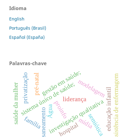
Idioma
English
Português (Brasil)
Español (España)
Palavras-chave
gestão em saúde;
privatização
pré-natal
assistência de enfermagem
modelagem
sistema único de saúde;
saúde da mulher
educação infantil
liderança
investigação qualitativa
proinfo
Água
saneamento
semiótica
família
mídia
hospital