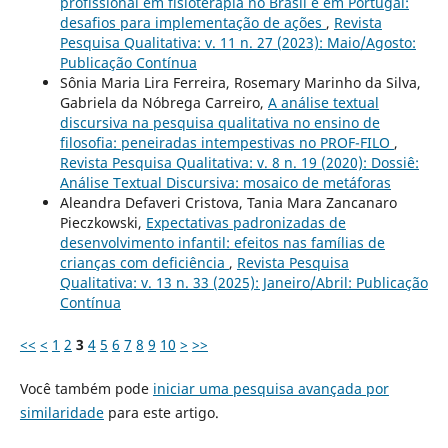
profissional em fisioterapia no Brasil e em Portugal:
desafios para implementação de ações
,
Revista
Pesquisa Qualitativa: v. 11 n. 27 (2023): Maio/Agosto:
Publicação Contínua
Sônia Maria Lira Ferreira, Rosemary Marinho da Silva,
Gabriela da Nóbrega Carreiro,
A análise textual
discursiva na pesquisa qualitativa no ensino de
filosofia: peneiradas intempestivas no PROF-FILO
,
Revista Pesquisa Qualitativa: v. 8 n. 19 (2020): Dossiê:
Análise Textual Discursiva: mosaico de metáforas
Aleandra Defaveri Cristova, Tania Mara Zancanaro
Pieczkowski,
Expectativas padronizadas de
desenvolvimento infantil: efeitos nas famílias de
crianças com deficiência
,
Revista Pesquisa
Qualitativa: v. 13 n. 33 (2025): Janeiro/Abril: Publicação
Contínua
<<
<
1
2
3
4
5
6
7
8
9
10
>
>>
Você também pode
iniciar uma pesquisa avançada por
similaridade
para este artigo.