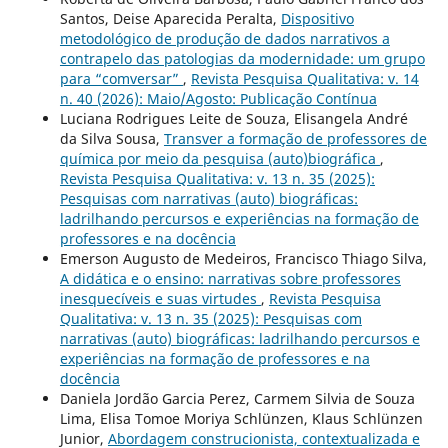
Santos, Deise Aparecida Peralta,
Dispositivo
metodológico de produção de dados narrativos a
contrapelo das patologias da modernidade: um grupo
para “comversar”
,
Revista Pesquisa Qualitativa: v. 14
n. 40 (2026): Maio/Agosto: Publicação Contínua
Luciana Rodrigues Leite de Souza, Elisangela André
da Silva Sousa,
Transver a formação de professores de
química por meio da pesquisa (auto)biográfica
,
Revista Pesquisa Qualitativa: v. 13 n. 35 (2025):
Pesquisas com narrativas (auto) biográficas:
ladrilhando percursos e experiências na formação de
professores e na docência
Emerson Augusto de Medeiros, Francisco Thiago Silva,
A didática e o ensino: narrativas sobre professores
inesquecíveis e suas virtudes
,
Revista Pesquisa
Qualitativa: v. 13 n. 35 (2025): Pesquisas com
narrativas (auto) biográficas: ladrilhando percursos e
experiências na formação de professores e na
docência
Daniela Jordão Garcia Perez, Carmem Silvia de Souza
Lima, Elisa Tomoe Moriya Schlünzen, Klaus Schlünzen
Junior,
Abordagem construcionista, contextualizada e