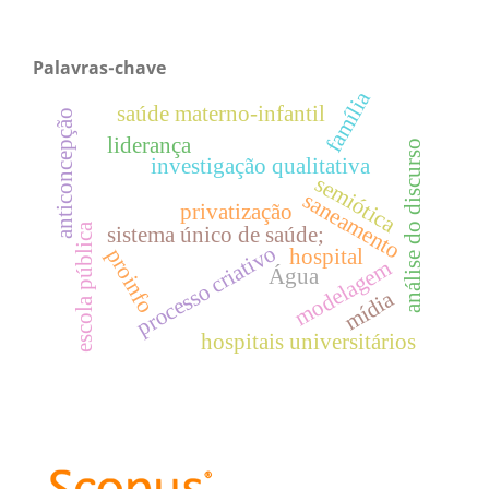
Palavras-chave
família
saúde materno-infantil
anticoncepção
liderança
análise do discurso
investigação qualitativa
semiótica
saneamento
privatização
escola pública
sistema único de saúde;
processo criativo
hospital
proinfo
modelagem
Água
mídia
hospitais universitários