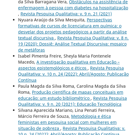
da Silva Barragana Vera,
Obstáculos na assistência de
enfermagem à pessoa com diabetes na hospitalização
,
Revista Pesquisa Qualitativa: v. 9 n. 21 (2021)
Nyuara Araújo da Silva Mesquita,
Perspectivas
formativas de cursos de licenciatura em química: o
desvelar dos projetos pedagógicos a partir da análise
textual discursiva
,
Revista Pesquisa Qualitativa: v. 8 n.
19 (2020): Dossiê: Análise Textual Discursiva: mosaico
de metáforas
Isabel Pimenta Freire, Sheyla Maria Fontenele
Macedo,
A investigação qualitativa em Educação –
aspectos epistemológicos e éticos
,
Revista Pesquisa
Qualitativa: v. 10 n. 24 (2022): Abril/Agosto: Publicação
Contínua
Paula Magda da Silva Roma, Carolina Magda da Silva
Roma,
Produção científica de mapas conceituais em
educação: um estudo bibliométrico
,
Revista Pesquisa
Qualitativa: v. 9 n. 20 (2021): Educação Tecnológica
Silvana Aparecida Mariano, Lina Penati Ferreira,
Márcio Ferreira de Souza,
Metodologia e ética
feministas em pesquisa social com mulheres em
situação de pobreza
,
Revista Pesquisa Qualitativa: v.
10 n. 24 (2022): Abril/Agosto: Publicação Contínua