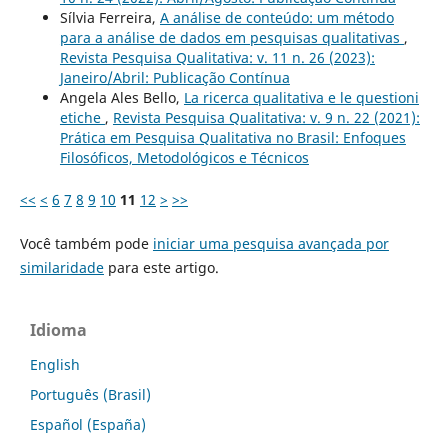
Sílvia Ferreira,
A análise de conteúdo: um método
para a análise de dados em pesquisas qualitativas
,
Revista Pesquisa Qualitativa: v. 11 n. 26 (2023):
Janeiro/Abril: Publicação Contínua
Angela Ales Bello,
La ricerca qualitativa e le questioni
etiche
,
Revista Pesquisa Qualitativa: v. 9 n. 22 (2021):
Prática em Pesquisa Qualitativa no Brasil: Enfoques
Filosóficos, Metodológicos e Técnicos
<<
<
6
7
8
9
10
11
12
>
>>
Você também pode
iniciar uma pesquisa avançada por
similaridade
para este artigo.
Idioma
English
Português (Brasil)
Español (España)