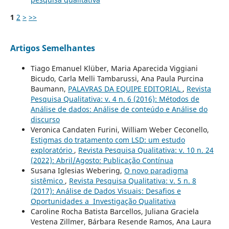
1
2
>
>>
Artigos Semelhantes
Tiago Emanuel Klüber, Maria Aparecida Viggiani
Bicudo, Carla Melli Tambarussi, Ana Paula Purcina
Baumann,
PALAVRAS DA EQUIPE EDITORIAL
,
Revista
Pesquisa Qualitativa: v. 4 n. 6 (2016): Métodos de
Análise de dados: Análise de conteúdo e Análise do
discurso
Veronica Candaten Furini, William Weber Ceconello,
Estigmas do tratamento com LSD: um estudo
exploratório
,
Revista Pesquisa Qualitativa: v. 10 n. 24
(2022): Abril/Agosto: Publicação Contínua
Susana Iglesias Webering,
O novo paradigma
sistêmico
,
Revista Pesquisa Qualitativa: v. 5 n. 8
(2017): Análise de Dados Visuais: Desafios e
Oportunidades a Investigação Qualitativa
Caroline Rocha Batista Barcellos, Juliana Graciela
Vestena Zillmer, Bárbara Resende Ramos, Ana Laura