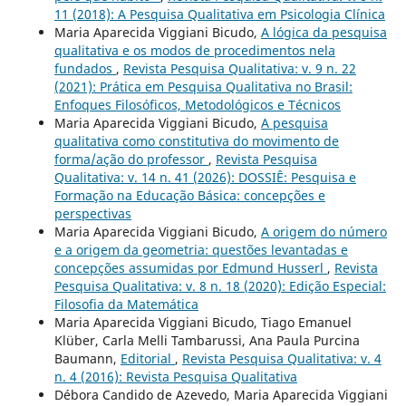
11 (2018): A Pesquisa Qualitativa em Psicologia Clí­nica
Maria Aparecida Viggiani Bicudo,
A lógica da pesquisa
qualitativa e os modos de procedimentos nela
fundados
,
Revista Pesquisa Qualitativa: v. 9 n. 22
(2021): Prática em Pesquisa Qualitativa no Brasil:
Enfoques Filosóficos, Metodológicos e Técnicos
Maria Aparecida Viggiani Bicudo,
A pesquisa
qualitativa como constitutiva do movimento de
forma/ação do professor
,
Revista Pesquisa
Qualitativa: v. 14 n. 41 (2026): DOSSIÊ: Pesquisa e
Formação na Educação Básica: concepções e
perspectivas
Maria Aparecida Viggiani Bicudo,
A origem do número
e a origem da geometria: questões levantadas e
concepções assumidas por Edmund Husserl
,
Revista
Pesquisa Qualitativa: v. 8 n. 18 (2020): Edição Especial:
Filosofia da Matemática
Maria Aparecida Viggiani Bicudo, Tiago Emanuel
Klüber, Carla Melli Tambarussi, Ana Paula Purcina
Baumann,
Editorial
,
Revista Pesquisa Qualitativa: v. 4
n. 4 (2016): Revista Pesquisa Qualitativa
Débora Candido de Azevedo, Maria Aparecida Viggiani