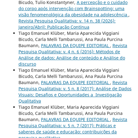
Bicudo, Tulio Konstantyner,
A percepção e o cuidado
do corpo após intervenção com Brainspotting: uma
visão fenomenológica da obesidade na adolescência
,
Revista Pesquisa Qualitativa: v. 14 n. 38 (2026):
Janeiro/Abril: Publicação Contínua
Tiago Emanuel Klüber, Maria Aparecida Viggiani
Bicudo, Carla Melli Tambarussi, Ana Paula Purcina
Baumann,
PALAVRAS DA EQUIPE EDITORIAL
,
Revista
Pesquisa Qualitativa: v. 4 n. 6 (2016): Métodos de
Análise de dados: Análise de conteúdo e Análise do
discurso
Tiago Emanuel Klüber, Maria Aparecida Viggiani
Bicudo, Carla Melli Tambarussi, Ana Paula Purcina
Baumann,
PALAVRAS DA EQUIPE EDITORIAL
,
Revista
Pesquisa Qualitativa: v. 5 n. 8 (2017): Análise de Dados
Visuais: Desafios e Oportunidades a Investigação
Qualitativa
Tiago Emanuel Klüber, Maria Aparecida Viggiani
Bicudo, Carla Melli Tambarussi, Ana Paula Purcina
Baumann,
PALAVRAS DA EQUIPE EDITORIAL
,
Revista
Pesquisa Qualitativa: v. 5 n. 7 (2017): Práticas e
saberes de saúde e educação: contribuições da
pesquisa qualitativa