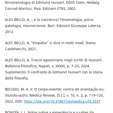
fenomenologia di Edmund Husserl, Edith Stein, Hedwig
Conrad-Martius. Pisa: Edizioni ETRS, 2003.
ALES BELLO, A. ...e la coscienza? Fenomelogia, psico-
patologia, neuroscienze. Bari: Edizioni Giuseppe Laterza,
2012.
ALES BELLO, A. “Empatia” si dice in molti modi. Roma:
Castelvecchi, 2021.
ALES BELLO, A. Tracce agostiniane negli scritti di Husserl.
Bolletino Filosofico, Napoli, v. XXXIX, p. 7–25, 2024.
Suplemento: Il confronto di Edmund Husserl con la storia
della filosofia.
BICUDO, M. A. V. O corpo-vivente: centro de orientação eu-
mundo-outro. Medica Review, [S.I.], v. 10, n. 2, p. 119–135,
2022. DOI:
https://doi.org/10.37467/revmedica.v10.3337
BONDÍA, J. L. Notas sobre a experiência e o saber da