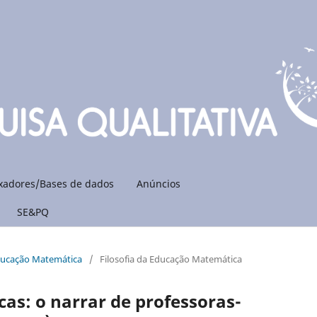
xadores/Bases de dados
Anúncios
SE&PQ
 Educação Matemática
/
Filosofia da Educação Matemática
cas: o narrar de professoras-