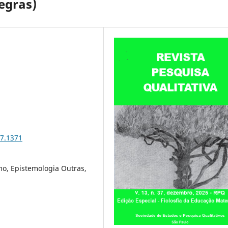
egras)
37.1371
smo, Epistemologia Outras,