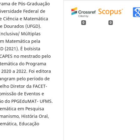
rama de Pós-Graduação
versidade Federal de
e Ciência e Matemática
0
0
de Dourados (UFGD).
nclusiva/ Múltiplas
 em Matemática pela
 (2021). É bolsista
 CAPES no mestrado pelo
atemática do Programa
020 a 2022. Foi editora
angram pelo período de
elho Diretor da FACET-
omissão de Eventos e
ação do PPGEduMAT- UFMS.
temática em Pesquisa
anismo, História Oral,
atemática, Educação