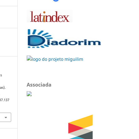
Os
Associada
as).
.
37.137