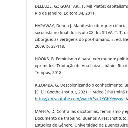
DELEUZE, G.; GUATTARI, F. Mil Platôs: capitalismo
Rio de Janeiro: Editora 34, 2011.
HARAWAY, Donna J. Manifesto ciborgue: ciência,
socialista no final do século XX. In: SILVA, T. T. 
ciborgue: as vertigens do pós-humano. 2. ed. Be
2009. p. 33-118.
HOOKS, B. Feminismo é para todo mundo: polític
oprimidos. Tradução de Ana Luiza Libânio. Rio d
Tempos, 2018.
KILOMBA, G. Descolonizando o conhecimento: u
[S. l.]: Goethe-Institut, 2021. 1 vídeo (1h01min51
https://m.youtube.com/watch?v=iLYGbXewyxs
. 
MAFFIA, D. Contra las dicotomías, feminismo y ep
Documento de trabalho. Buenos Aires: Instituto I
Estudios de Género, Universidad de Buenos Aire