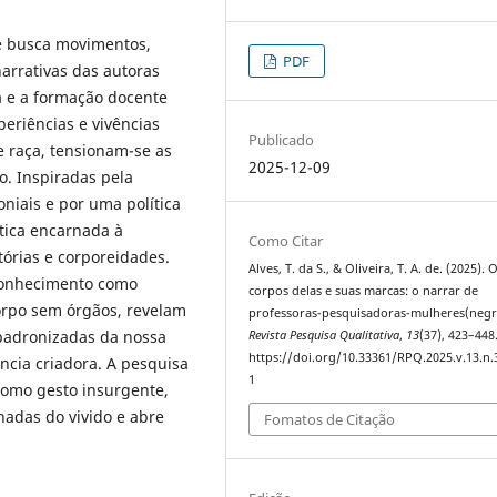
ue busca movimentos,
PDF
arrativas das autoras
a e a formação docente
eriências e vivências
Publicado
 raça, tensionam-se as
2025-12-09
. Inspiradas pela
niais e por uma política
tica encarnada à
Como Citar
tórias e corporeidades.
Alves, T. da S., & Oliveira, T. A. de. (2025). 
conhecimento como
corpos delas e suas marcas: o narrar de
 corpo sem órgãos, revelam
professoras-pesquisadoras-mulheres(negr
 padronizadas da nossa
Revista Pesquisa Qualitativa
,
13
(37), 423–448
https://doi.org/10.33361/RPQ.2025.v.13.n.
ncia criadora. A pesquisa
1
 como gesto insurgente,
adas do vivido e abre
Fomatos de Citação