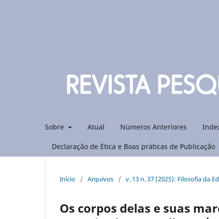
Sobre
Atual
Números Anteriores
Inde
Declaração de Ética e Boas práticas de Publicação
Início
/
Arquivos
/
v. 13 n. 37 (2025): Filosofia da
Os corpos delas e suas mar