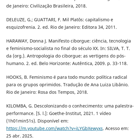
de Janeiro: Civilização Brasileira, 2018.
DELEUZE, G.; GUATTARI, F. Mil Platôs: capitalismo e
esquizofrenia. 2. ed. Rio de Janeiro: Editora 34, 2011.
HARAWAY, Donna J. Manifesto ciborgue: ciência, tecnologia
e feminismo-socialista no final do século XX. In: SILVA, T. T.
da (org.). Antropologia do ciborgue: as vertigens do pós-
humano. 2. ed. Belo Horizonte: Autêntica, 2009. p. 33-118.
HOOKS, B. Feminismo é para todo mundo: política radical
para os grupos oprimidos. Tradução de Ana Luiza Libânio.
Rio de Janeiro: Rosa dos Tempos, 2018.
KILOMBA, G. Descolonizando o conhecimento: uma palestra-
performance. [S. l.]: Goethe-Institut, 2021. 1 vídeo
(1h01min51s). Disponível em:
https://m.youtube.com/watch?v=iLYGbXewyxs
. Acesso em:
25 abr. 2025.