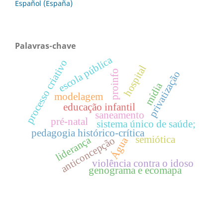
Español (España)
Palavras-chave
escola pública
processo criativo
hospital
proinfo
privatização
mídia
modelagem
educação infantil
saneamento
pré-natal
sistema único de saúde;
pedagogia histórico-crítica
semiótica
liderança
anticoncepção
Água
violência contra o idoso
genograma e ecomapa