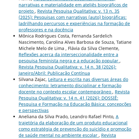
narrativas e materialidade em ateliês biográficos de
projeto
,
Revista Pesquisa Qualitativa: v. 13 n. 35
(2025): Pesquisas com narrativas (auto) biográficas:
ladrilhando percursos e experiências na formação de
professores e na docência
Mônica Rodrigues Costa, Fernanda Sardelich
Nascimento, Carolina Alves Barbosa de Souza, Tatiane
Michele Melo de Lima , Flávia da Silva Clemente,
Reflexões acerca da interseccionalidade entre a
pesquisa feminista negra e a educação popular
,
Revista Pesquisa Qualitativa: v. 14 n. 38 (2026):
Janeiro/Abril: Publicação Contínua
Silvana Zajac,
Leitura e escrita nas diversas áreas do
conhecimento: letramento disciplinar e formação
docente no contexto escolar contemporâneo
,
Revista
Pesquisa Qualitativa: v. 14 n. 41 (2026): DOSSIÊ:
Pesquisa e Formação na Educação Básica: concepções
e perspectivas
Aneliana da Silva Prado, Leandro Rafael Pinto,
A
trajetória da elaboração de um produto educacional
como estratégia de prevenção do suicídio e promoção
de saúde mental no ambiente escolar
,
Revista