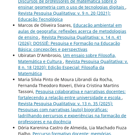
Discursos de professores de matemática sobre o
ensinar geometria com o uso de tecnologias digitais
,
Revista Pesquisa Qualitativa: v. 9 n. 20 (2021):
Educação Tecnológica
Marcos de Oliveira Soares,
Educação ambiental em
aulas de geografia: reflexões acerca de metodologias
de ensino
,
Revista Pesquisa Qualitativa: v. 14 n. 41
(2026): DOSSIÊ: Pesquisa e Formação na Educação
Básica: concepções e perspectivas
Ubiratan D’Ambrosio,
Um ensaio sobre Filosofia,
Matemática e Cultura
,
Revista Pesquisa Qualitativa: v.
8 n. 18 (2020): Edição Especial: Filosofia da
Matemática
Maria Silvia Pinto de Moura Librandi da Rocha,
Fernanda Theodoro Roveri, Elvira Cristina Martins
Tassoni,
Pesquisa colaborativa e narrativas docentes:
fortalecendo a relação entre universidade e escola
,
Revista Pesquisa Qualitativa: v. 13 n. 35 (2025):
Pesquisas com narrativas (auto) biográficas:
ladrilhando percursos e experiências na formação de
professores e na docência
Dória Karenina Castro de Almeida, Lia Machado Fiuza
Fialho,
Percurso formativo docente: memórias,