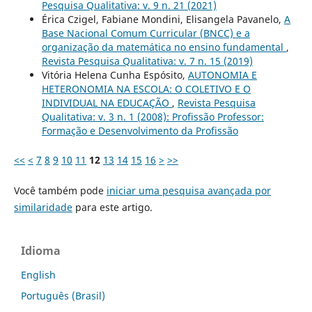
Pesquisa Qualitativa: v. 9 n. 21 (2021)
Érica Czigel, Fabiane Mondini, Elisangela Pavanelo,
A
Base Nacional Comum Curricular (BNCC) e a
organização da matemática no ensino fundamental
,
Revista Pesquisa Qualitativa: v. 7 n. 15 (2019)
Vitória Helena Cunha Espósito,
AUTONOMIA E
HETERONOMIA NA ESCOLA: O COLETIVO E O
INDIVIDUAL NA EDUCAÇÃO
,
Revista Pesquisa
Qualitativa: v. 3 n. 1 (2008): Profissão Professor:
Formação e Desenvolvimento da Profissão
<<
<
7
8
9
10
11
12
13
14
15
16
>
>>
Você também pode
iniciar uma pesquisa avançada por
similaridade
para este artigo.
Idioma
English
Português (Brasil)