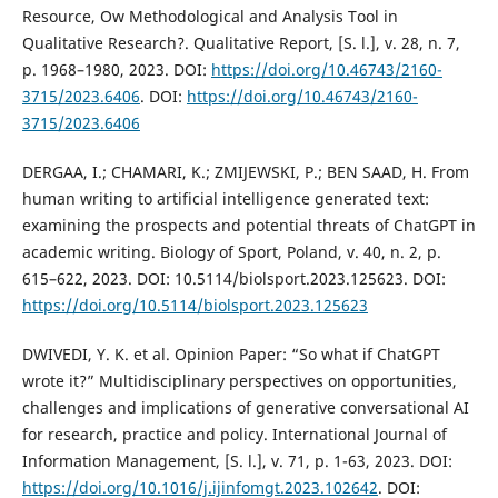
Resource, Ow Methodological and Analysis Tool in
Qualitative Research?. Qualitative Report, [S. l.], v. 28, n. 7,
p. 1968–1980, 2023. DOI:
https://doi.org/10.46743/2160-
3715/2023.6406
. DOI:
https://doi.org/10.46743/2160-
3715/2023.6406
DERGAA, I.; CHAMARI, K.; ZMIJEWSKI, P.; BEN SAAD, H. From
human writing to artificial intelligence generated text:
examining the prospects and potential threats of ChatGPT in
academic writing. Biology of Sport, Poland, v. 40, n. 2, p.
615–622, 2023. DOI: 10.5114/biolsport.2023.125623. DOI:
https://doi.org/10.5114/biolsport.2023.125623
DWIVEDI, Y. K. et al. Opinion Paper: “So what if ChatGPT
wrote it?” Multidisciplinary perspectives on opportunities,
challenges and implications of generative conversational AI
for research, practice and policy. International Journal of
Information Management, [S. l.], v. 71, p. 1-63, 2023. DOI:
https://doi.org/10.1016/j.ijinfomgt.2023.102642
. DOI: