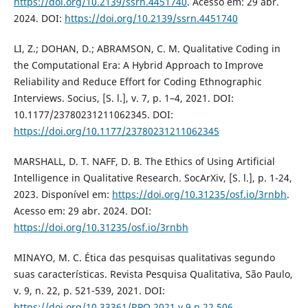
https://doi.org/10.2139/ssrn.4451740
. Acesso em: 29 abr.
2024. DOI:
https://doi.org/10.2139/ssrn.4451740
LI, Z.; DOHAN, D.; ABRAMSON, C. M. Qualitative Coding in
the Computational Era: A Hybrid Approach to Improve
Reliability and Reduce Effort for Coding Ethnographic
Interviews. Socius, [S. l.], v. 7, p. 1–4, 2021. DOI:
10.1177/23780231211062345. DOI:
https://doi.org/10.1177/23780231211062345
MARSHALL, D. T. NAFF, D. B. The Ethics of Using Artificial
Intelligence in Qualitative Research. SocArXiv, [S. l.], p. 1-24,
2023. Disponível em:
https://doi.org/10.31235/osf.io/3rnbh
.
Acesso em: 29 abr. 2024. DOI:
https://doi.org/10.31235/osf.io/3rnbh
MINAYO, M. C. Ética das pesquisas qualitativas segundo
suas características. Revista Pesquisa Qualitativa, São Paulo,
v. 9, n. 22, p. 521-539, 2021. DOI:
https://doi.org/10.33361/RPQ.2021.v.9.n.22.506