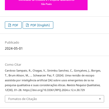
PDF
PDF (English)
Publicado
2024-05-01
Como Citar
Cardoso Sampaio, R., Chagas, V., Sinimbu Sanchez, C., Gonçalves, J., Borges,
T., Brum Alison, M., … Schwarzer Paz, F. (2024). Uma revisão de escopo
assistida por inteligência artificial (IA) sobre usos emergentes de ia na
pesquisa qualitativa e suas considerações éticas.
Revista Pesquisa Qualitativa
,
12
(30), 01–28. https://doi.org/10.33361/RPQ.2024.v.12.n.30.729
Fomatos de Citação