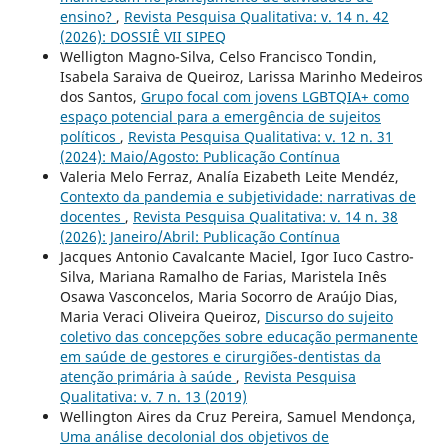
ensino?
,
Revista Pesquisa Qualitativa: v. 14 n. 42
(2026): DOSSIÊ VII SIPEQ
Welligton Magno-Silva, Celso Francisco Tondin,
Isabela Saraiva de Queiroz, Larissa Marinho Medeiros
dos Santos,
Grupo focal com jovens LGBTQIA+ como
espaço potencial para a emergência de sujeitos
políticos
,
Revista Pesquisa Qualitativa: v. 12 n. 31
(2024): Maio/Agosto: Publicação Contínua
Valeria Melo Ferraz, Analía Eizabeth Leite Mendéz,
Contexto da pandemia e subjetividade: narrativas de
docentes
,
Revista Pesquisa Qualitativa: v. 14 n. 38
(2026): Janeiro/Abril: Publicação Contínua
Jacques Antonio Cavalcante Maciel, Igor Iuco Castro-
Silva, Mariana Ramalho de Farias, Maristela Inês
Osawa Vasconcelos, Maria Socorro de Araújo Dias,
Maria Veraci Oliveira Queiroz,
Discurso do sujeito
coletivo das concepções sobre educação permanente
em saúde de gestores e cirurgiões-dentistas da
atenção primária à saúde
,
Revista Pesquisa
Qualitativa: v. 7 n. 13 (2019)
Wellington Aires da Cruz Pereira, Samuel Mendonça,
Uma análise decolonial dos objetivos de