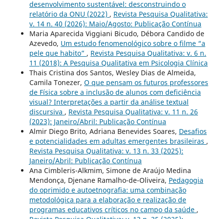
desenvolvimento sustentável: desconstruindo o
relatório da ONU (2022)
,
Revista Pesquisa Qualitativa:
v. 14 n. 40 (2026): Maio/Agosto: Publicação Contínua
Maria Aparecida Viggiani Bicudo, Débora Candido de
Azevedo,
Um estudo fenomenológico sobre o filme “a
pele que habito”
,
Revista Pesquisa Qualitativa: v. 6 n.
11 (2018): A Pesquisa Qualitativa em Psicologia Clí­nica
Thais Cristina dos Santos, Wesley Dias de Almeida,
Camila Tonezer,
O que pensam os futuros professores
de Física sobre a inclusão de alunos com deficiência
visual? Interpretações a partir da análise textual
discursiva
,
Revista Pesquisa Qualitativa: v. 11 n. 26
(2023): Janeiro/Abril: Publicação Contínua
Almir Diego Brito, Adriana Benevides Soares,
Desafios
e potencialidades em adultas emergentes brasileiras
,
Revista Pesquisa Qualitativa: v. 13 n. 33 (2025):
Janeiro/Abril: Publicação Contínua
Ana Cimbleris-Alkmim, Simone de Araújo Medina
Mendonça, Djenane Ramalho-de-Oliveira,
Pedagogia
do oprimido e autoetnografia: uma combinação
metodológica para a elaboração e realização de
programas educativos críticos no campo da saúde
,