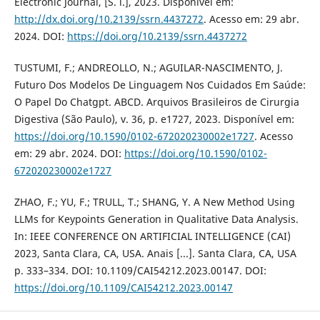
Electronic Journal, [S. l.], 2023. Disponível em:
http://dx.doi.org/10.2139/ssrn.4437272
. Acesso em: 29 abr.
2024. DOI:
https://doi.org/10.2139/ssrn.4437272
TUSTUMI, F.; ANDREOLLO, N.; AGUILAR-NASCIMENTO, J.
Futuro Dos Modelos De Linguagem Nos Cuidados Em Saúde:
O Papel Do Chatgpt. ABCD. Arquivos Brasileiros de Cirurgia
Digestiva (São Paulo), v. 36, p. e1727, 2023. Disponível em:
https://doi.org/10.1590/0102-672020230002e1727
. Acesso
em: 29 abr. 2024. DOI:
https://doi.org/10.1590/0102-
672020230002e1727
ZHAO, F.; YU, F.; TRULL, T.; SHANG, Y. A New Method Using
LLMs for Keypoints Generation in Qualitative Data Analysis.
In: IEEE CONFERENCE ON ARTIFICIAL INTELLIGENCE (CAI)
2023, Santa Clara, CA, USA. Anais [...]. Santa Clara, CA, USA
p. 333–334. DOI: 10.1109/CAI54212.2023.00147. DOI:
https://doi.org/10.1109/CAI54212.2023.00147