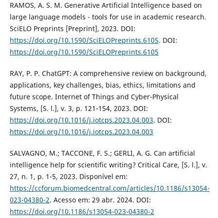
RAMOS, A. S. M. Generative Artificial Intelligence based on
large language models - tools for use in academic research.
SciELO Preprints [Preprint], 2023. DOI:
https://doi.org/10.1590/SciELOPreprints.6105
. DOI:
https://doi.org/10.1590/SciELOPreprints.6105
RAY, P. P. ChatGPT: A comprehensive review on background,
applications, key challenges, bias, ethics, limitations and
future scope. Internet of Things and Cyber-Physical
Systems, [S. l.], v. 3, p. 121-154, 2023. DOI:
https://doi.org/10.1016/j.iotcps.2023.04.003
. DOI:
https://doi.org/10.1016/j.iotcps.2023.04.003
SALVAGNO, M.; TACCONE, F. S.; GERLI, A. G. Can artificial
intelligence help for scientific writing? Critical Care, [S. l.], v.
27, n. 1, p. 1-5, 2023. Disponível em:
https://ccforum.biomedcentral.com/articles/10.1186/s13054-
023-04380-2
. Acesso em: 29 abr. 2024. DOI:
https://doi.org/10.1186/s13054-023-04380-2