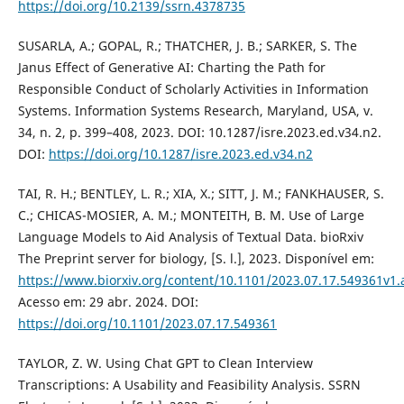
https://doi.org/10.2139/ssrn.4378735
SUSARLA, A.; GOPAL, R.; THATCHER, J. B.; SARKER, S. The
Janus Effect of Generative AI: Charting the Path for
Responsible Conduct of Scholarly Activities in Information
Systems. Information Systems Research, Maryland, USA, v.
34, n. 2, p. 399–408, 2023. DOI: 10.1287/isre.2023.ed.v34.n2.
DOI:
https://doi.org/10.1287/isre.2023.ed.v34.n2
TAI, R. H.; BENTLEY, L. R.; XIA, X.; SITT, J. M.; FANKHAUSER, S.
C.; CHICAS-MOSIER, A. M.; MONTEITH, B. M. Use of Large
Language Models to Aid Analysis of Textual Data. bioRxiv
The Preprint server for biology, [S. l.], 2023. Disponível em:
https://www.biorxiv.org/content/10.1101/2023.07.17.549361v1.
Acesso em: 29 abr. 2024. DOI:
https://doi.org/10.1101/2023.07.17.549361
TAYLOR, Z. W. Using Chat GPT to Clean Interview
Transcriptions: A Usability and Feasibility Analysis. SSRN