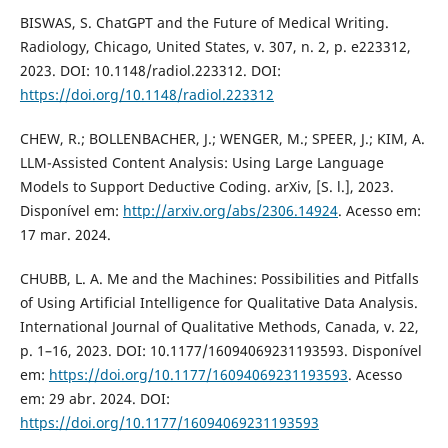
BISWAS, S. ChatGPT and the Future of Medical Writing.
Radiology, Chicago, United States, v. 307, n. 2, p. e223312,
2023. DOI: 10.1148/radiol.223312. DOI:
https://doi.org/10.1148/radiol.223312
CHEW, R.; BOLLENBACHER, J.; WENGER, M.; SPEER, J.; KIM, A.
LLM-Assisted Content Analysis: Using Large Language
Models to Support Deductive Coding. arXiv, [S. l.], 2023.
Disponível em:
http://arxiv.org/abs/2306.14924
. Acesso em:
17 mar. 2024.
CHUBB, L. A. Me and the Machines: Possibilities and Pitfalls
of Using Artificial Intelligence for Qualitative Data Analysis.
International Journal of Qualitative Methods, Canada, v. 22,
p. 1–16, 2023. DOI: 10.1177/16094069231193593. Disponível
em:
https://doi.org/10.1177/16094069231193593
. Acesso
em: 29 abr. 2024. DOI:
https://doi.org/10.1177/16094069231193593