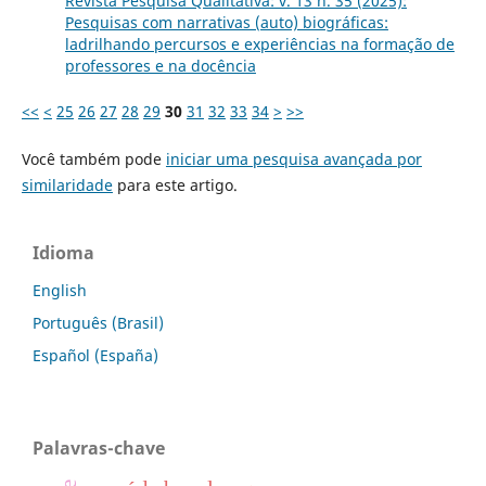
Revista Pesquisa Qualitativa: v. 13 n. 35 (2025):
Pesquisas com narrativas (auto) biográficas:
ladrilhando percursos e experiências na formação de
professores e na docência
<<
<
25
26
27
28
29
30
31
32
33
34
>
>>
Você também pode
iniciar uma pesquisa avançada por
similaridade
para este artigo.
Idioma
English
Português (Brasil)
Español (España)
Palavras-chave