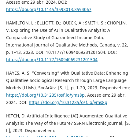
Acesso em: 29 abr. 2024. DOI:
https://doi.org/10.1145/3593013.3594067
HAMILTON, L.; ELLIOTT, D.; QUICK, A.; SMITH, S.; CHOPLIN,
V. Exploring the Use of AI in Qualitative Analysis: A
Comparative Study of Guaranteed Income Data.
International Journal of Qualitative Methods, Canada, v. 22,
p. 1–13, 2023. DOI: 10.1177/16094069231201504. DOI:
https://doi.org/10.1177/16094069231201504
HAYES, A. S. “Conversing” with Qualitative Data: Enhancing
Qualitative Sociological Research through Large Language
Models (LLMs). SocArXiv, [S. l.], p. 1-20, 2023. Disponível em:
https://doi.org/10.31235/osf.io/yms8p
. Acesso em: 29 abr.
2024. DOI:
https://doi.org/10.31235/osf.io/yms8p
HITCH, D. Artificial Intelligence (AI) Augmented Qualitative
Analysis: The Way of the Future? SSRN Electronic Journal, [S.
l.], 2023. Disponível em: