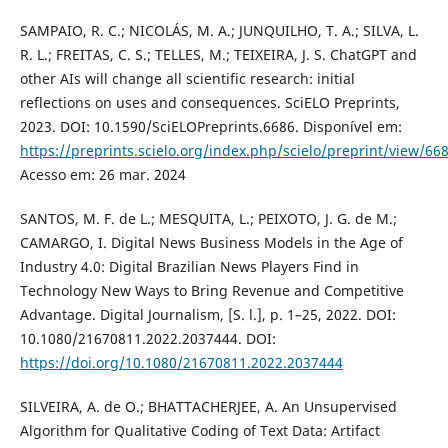
SAMPAIO, R. C.; NICOLÁS, M. A.; JUNQUILHO, T. A.; SILVA, L.
R. L.; FREITAS, C. S.; TELLES, M.; TEIXEIRA, J. S. ChatGPT and
other AIs will change all scientific research: initial
reflections on uses and consequences. SciELO Preprints,
2023. DOI: 10.1590/SciELOPreprints.6686. Disponível em:
https://preprints.scielo.org/index.php/scielo/preprint/view/66
Acesso em: 26 mar. 2024
SANTOS, M. F. de L.; MESQUITA, L.; PEIXOTO, J. G. de M.;
CAMARGO, I. Digital News Business Models in the Age of
Industry 4.0: Digital Brazilian News Players Find in
Technology New Ways to Bring Revenue and Competitive
Advantage. Digital Journalism, [S. l.], p. 1–25, 2022. DOI:
10.1080/21670811.2022.2037444. DOI:
https://doi.org/10.1080/21670811.2022.2037444
SILVEIRA, A. de O.; BHATTACHERJEE, A. An Unsupervised
Algorithm for Qualitative Coding of Text Data: Artifact