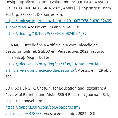
Design, Application, and Evaluation. In: THE NEXT WAVE OF
SOCIOTECHNICAL DESIGN 2021, Anais [...]. : Springer Cham,
2021. p. 272–284. Disponível em:
https://link.springer.com/chapter/10.1007/978-3-030-82405-
1_27#citeas
. Acesso em: 29 abr. 2024. DOI:
https://doi.org/10.1007/978-3-030-82405-1_27
SPINAK, E. Inteligência Artificial e a comunicação da
pesquisa [online]. SciELO em Perspectiva, 2023 [recurso
eletrônico]. Disponível em:
https://blog.scielo.org/blog/2023/08/30/inteligencia-
artificial-e-a-comunicacao-da-pesquisa/
. Acesso em: 29 abr.
2024.
SOK, S.; HENG, K. ChatGPT for Education and Research: A
Review of Benefits and Risks. SSRN Electronic Journal, [S. l.],
2023. Disponível em:
https://papers.ssrn.com/sol3/papers.cfm?
abstract_id=4378735
. Acesso em: 29 abr. 2024. DOI: