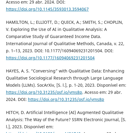
Acesso em: 29 abr. 2024. DOI:
https://doi.org/10.1145/3593013.3594067
HAMILTON, L.; ELLIOTT, D.; QUICK, A.; SMITH, S.; CHOPLIN,
V. Exploring the Use of AI in Qualitative Analysis: A
Comparative Study of Guaranteed Income Data.
International Journal of Qualitative Methods, Canada, v. 22,
p. 1–13, 2023. DOI: 10.1177/16094069231201504. DOI:
https://doi.org/10.1177/16094069231201504
HAYES, A. S. “Conversing” with Qualitative Data: Enhancing
Qualitative Sociological Research through Large Language
Models (LLMs). SocArXiv, [S. l.], p. 1-20, 2023. Disponível em:
https://doi.org/10.31235/osf.io/yms8p
. Acesso em: 29 abr.
2024. DOI:
https://doi.org/10.31235/osf.io/yms8p
HITCH, D. Artificial Intelligence (AI) Augmented Qualitative
Analysis: The Way of the Future? SSRN Electronic Journal, [S.
l.], 2023. Disponível em: