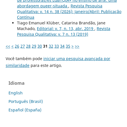
de professoras/es LGBTQIA+ no ensino de arte: uma
abordagem queer-situada
,
Revista Pesquisa
Qualitativa: v. 14 n. 38 (2026): Janeiro/Abril: Publicação
Contínua
Tiago Emanuel Klüber, Catarina Brandão, Jane
Machado,
Editorial: v. 7, n. 13, abr. 2019
,
Revista
Pesquisa Qualitativa: v. 7 n. 13 (2019)
<<
<
26
27
28
29
30
31
32
33
34
35
>
>>
Você também pode
iniciar uma pesquisa avançada por
similaridade
para este artigo.
Idioma
English
Português (Brasil)
Español (España)