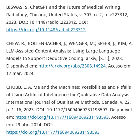
BISWAS, S. ChatGPT and the Future of Medical Writing.
Radiology, Chicago, United States, v. 307, n. 2, p. e223312,
2023. DOI: 10.1148/radiol.223312. DOI:
https://doi.org/10.1148/radiol.223312
CHEW, R.; BOLLENBACHER, J.; WENGER, M.; SPEER, J.; KIM, A.
LLM-Assisted Content Analysis: Using Large Language
Models to Support Deductive Coding. arXiv, [S. l.], 2023.
Disponível em:
http://arxiv.org/abs/2306.14924
. Acesso em:
17 mar. 2024.
CHUBB, L. A. Me and the Machines: Possibilities and Pitfalls
of Using Artificial Intelligence for Qualitative Data Analysis.
International Journal of Qualitative Methods, Canada, v. 22,
p. 1–16, 2023. DOI: 10.1177/16094069231193593. Disponível
em:
https://doi.org/10.1177/16094069231193593
. Acesso
em: 29 abr. 2024. DOI:
https://doi.org/10.1177/16094069231193593