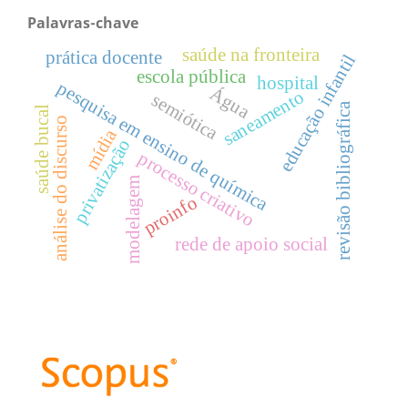
Palavras-chave
saúde na fronteira
prática docente
educação infantil
escola pública
hospital
pesquisa em ensino de química
Água
saneamento
semiótica
revisão bibliográfica
saúde bucal
análise do discurso
mídia
privatização
processo criativo
modelagem
proinfo
rede de apoio social