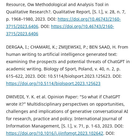
Resource, Ow Methodological and Analysis Tool in
Qualitative Research?. Qualitative Report, [S. l.], v. 28, n. 7,
p. 1968–1980, 2023. DOI:
https://doi.org/10.46743/2160-
3715/2023.6406
. DOI:
https://doi.org/10.46743/2160-
3715/2023.6406
DERGAA, I.; CHAMARI, K.; ZMIJEWSKI, P.; BEN SAAD, H. From
human writing to artificial intelligence generated text:
examining the prospects and potential threats of ChatGPT in
academic writing. Biology of Sport, Poland, v. 40, n. 2, p.
615–622, 2023. DOI: 10.5114/biolsport.2023.125623. DOI:
https://doi.org/10.5114/biolsport.2023.125623
DWIVEDI, Y. K. et al. Opinion Paper: “So what if ChatGPT
wrote it?” Multidisciplinary perspectives on opportunities,
challenges and implications of generative conversational AI
for research, practice and policy. International Journal of
Information Management, [S. l.], v. 71, p. 1-63, 2023. DOI:
https://doi.org/10.1016/j.ijinfomgt.2023.102642
. DOI: