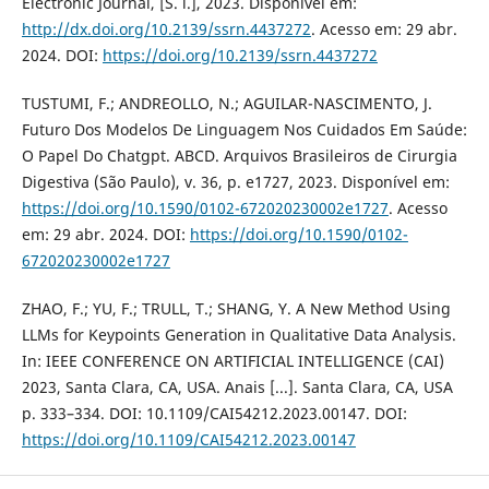
Electronic Journal, [S. l.], 2023. Disponível em:
http://dx.doi.org/10.2139/ssrn.4437272
. Acesso em: 29 abr.
2024. DOI:
https://doi.org/10.2139/ssrn.4437272
TUSTUMI, F.; ANDREOLLO, N.; AGUILAR-NASCIMENTO, J.
Futuro Dos Modelos De Linguagem Nos Cuidados Em Saúde:
O Papel Do Chatgpt. ABCD. Arquivos Brasileiros de Cirurgia
Digestiva (São Paulo), v. 36, p. e1727, 2023. Disponível em:
https://doi.org/10.1590/0102-672020230002e1727
. Acesso
em: 29 abr. 2024. DOI:
https://doi.org/10.1590/0102-
672020230002e1727
ZHAO, F.; YU, F.; TRULL, T.; SHANG, Y. A New Method Using
LLMs for Keypoints Generation in Qualitative Data Analysis.
In: IEEE CONFERENCE ON ARTIFICIAL INTELLIGENCE (CAI)
2023, Santa Clara, CA, USA. Anais [...]. Santa Clara, CA, USA
p. 333–334. DOI: 10.1109/CAI54212.2023.00147. DOI:
https://doi.org/10.1109/CAI54212.2023.00147