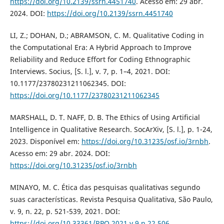
https://doi.org/10.2139/ssrn.4451740
. Acesso em: 29 abr.
2024. DOI:
https://doi.org/10.2139/ssrn.4451740
LI, Z.; DOHAN, D.; ABRAMSON, C. M. Qualitative Coding in
the Computational Era: A Hybrid Approach to Improve
Reliability and Reduce Effort for Coding Ethnographic
Interviews. Socius, [S. l.], v. 7, p. 1–4, 2021. DOI:
10.1177/23780231211062345. DOI:
https://doi.org/10.1177/23780231211062345
MARSHALL, D. T. NAFF, D. B. The Ethics of Using Artificial
Intelligence in Qualitative Research. SocArXiv, [S. l.], p. 1-24,
2023. Disponível em:
https://doi.org/10.31235/osf.io/3rnbh
.
Acesso em: 29 abr. 2024. DOI:
https://doi.org/10.31235/osf.io/3rnbh
MINAYO, M. C. Ética das pesquisas qualitativas segundo
suas características. Revista Pesquisa Qualitativa, São Paulo,
v. 9, n. 22, p. 521-539, 2021. DOI:
https://doi.org/10.33361/RPQ.2021.v.9.n.22.506