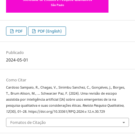
PDF
PDF (English)
Publicado
2024-05-01
Como Citar
Cardoso Sampaio, R., Chagas, V., Sinimbu Sanchez, C., Gonçalves, J., Borges,
T., Brum Alison, M., … Schwarzer Paz, F. (2024). Uma revisão de escopo
assistida por inteligência artificial (IA) sobre usos emergentes de ia na
pesquisa qualitativa e suas considerações éticas.
Revista Pesquisa Qualitativa
,
12
(30), 01–28. https://doi.org/10.33361/RPQ.2024.v.12.n.30.729
Fomatos de Citação