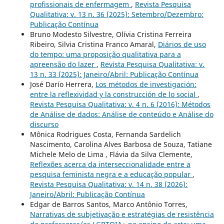
profissionais de enfermagem
,
Revista Pesquisa
Qualitativa: v. 13 n. 36 (2025): Setembro/Dezembro:
Publicação Contínua
Bruno Modesto Silvestre, Olívia Cristina Ferreira
Ribeiro, Silvia Cristina Franco Amaral,
Diários de uso
do tempo: uma proposição qualitativa para a
apreensão do lazer
,
Revista Pesquisa Qualitativa: v.
13 n. 33 (2025): Janeiro/Abril: Publicação Contínua
José Darío Herrera,
Los métodos de investigación:
entre la reflexividad y la construcción de lo social
,
Revista Pesquisa Qualitativa: v. 4 n. 6 (2016): Métodos
de Análise de dados: Análise de conteúdo e Análise do
discurso
Mônica Rodrigues Costa, Fernanda Sardelich
Nascimento, Carolina Alves Barbosa de Souza, Tatiane
Michele Melo de Lima , Flávia da Silva Clemente,
Reflexões acerca da interseccionalidade entre a
pesquisa feminista negra e a educação popular
,
Revista Pesquisa Qualitativa: v. 14 n. 38 (2026):
Janeiro/Abril: Publicação Contínua
Edgar de Barros Santos, Marco Antônio Torres,
Narrativas de subjetivação e estratégias de resistência