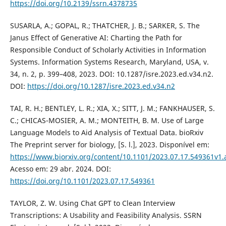
https://doi.org/10.2139/ssrn.4378735
SUSARLA, A.; GOPAL, R.; THATCHER, J. B.; SARKER, S. The
Janus Effect of Generative AI: Charting the Path for
Responsible Conduct of Scholarly Activities in Information
Systems. Information Systems Research, Maryland, USA, v.
34, n. 2, p. 399–408, 2023. DOI: 10.1287/isre.2023.ed.v34.n2.
DOI:
https://doi.org/10.1287/isre.2023.ed.v34.n2
TAI, R. H.; BENTLEY, L. R.; XIA, X.; SITT, J. M.; FANKHAUSER, S.
C.; CHICAS-MOSIER, A. M.; MONTEITH, B. M. Use of Large
Language Models to Aid Analysis of Textual Data. bioRxiv
The Preprint server for biology, [S. l.], 2023. Disponível em:
https://www.biorxiv.org/content/10.1101/2023.07.17.549361v1.
Acesso em: 29 abr. 2024. DOI:
https://doi.org/10.1101/2023.07.17.549361
TAYLOR, Z. W. Using Chat GPT to Clean Interview
Transcriptions: A Usability and Feasibility Analysis. SSRN