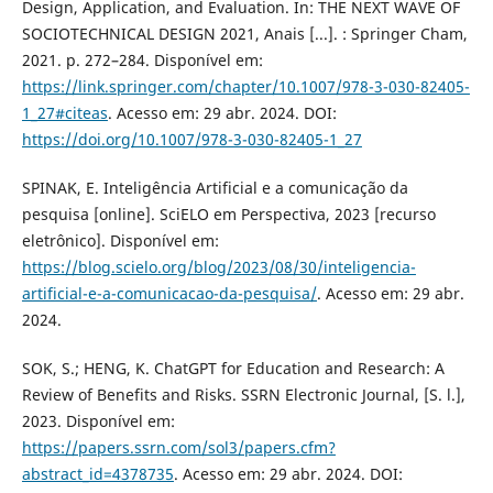
Design, Application, and Evaluation. In: THE NEXT WAVE OF
SOCIOTECHNICAL DESIGN 2021, Anais [...]. : Springer Cham,
2021. p. 272–284. Disponível em:
https://link.springer.com/chapter/10.1007/978-3-030-82405-
1_27#citeas
. Acesso em: 29 abr. 2024. DOI:
https://doi.org/10.1007/978-3-030-82405-1_27
SPINAK, E. Inteligência Artificial e a comunicação da
pesquisa [online]. SciELO em Perspectiva, 2023 [recurso
eletrônico]. Disponível em:
https://blog.scielo.org/blog/2023/08/30/inteligencia-
artificial-e-a-comunicacao-da-pesquisa/
. Acesso em: 29 abr.
2024.
SOK, S.; HENG, K. ChatGPT for Education and Research: A
Review of Benefits and Risks. SSRN Electronic Journal, [S. l.],
2023. Disponível em:
https://papers.ssrn.com/sol3/papers.cfm?
abstract_id=4378735
. Acesso em: 29 abr. 2024. DOI: