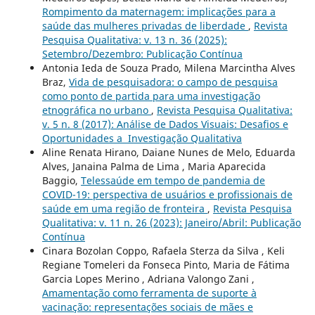
Rompimento da maternagem: implicações para a
saúde das mulheres privadas de liberdade
,
Revista
Pesquisa Qualitativa: v. 13 n. 36 (2025):
Setembro/Dezembro: Publicação Contínua
Antonia Ieda de Souza Prado, Milena Marcintha Alves
Braz,
Vida de pesquisadora: o campo de pesquisa
como ponto de partida para uma investigação
etnográfica no urbano
,
Revista Pesquisa Qualitativa:
v. 5 n. 8 (2017): Análise de Dados Visuais: Desafios e
Oportunidades a Investigação Qualitativa
Aline Renata Hirano, Daiane Nunes de Melo, Eduarda
Alves, Janaina Palma de Lima , Maria Aparecida
Baggio,
Telessaúde em tempo de pandemia de
COVID-19: perspectiva de usuários e profissionais de
saúde em uma região de fronteira
,
Revista Pesquisa
Qualitativa: v. 11 n. 26 (2023): Janeiro/Abril: Publicação
Contínua
Cinara Bozolan Coppo, Rafaela Sterza da Silva , Keli
Regiane Tomeleri da Fonseca Pinto, Maria de Fátima
Garcia Lopes Merino , Adriana Valongo Zani ,
Amamentação como ferramenta de suporte à
vacinação: representações sociais de mães e