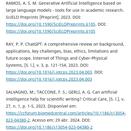
RAMOS, A. S. M. Generative Artificial Intelligence based on
large language models - tools for use in academic research.
SciELO Preprints [Preprint], 2023. DOI:
https://doi.org/10.1590/SciELOPreprints.6105
. DOI:
https://doi.org/10.1590/SciELOPreprints.6105
RAY, P. P. ChatGPT: A comprehensive review on background,
applications, key challenges, bias, ethics, limitations and
future scope. Internet of Things and Cyber-Physical
Systems, [S. l.], v. 3, p. 121-154, 2023. DOI:
https://doi.org/10.1016/j.iotcps.2023.04.003
. DOI:
https://doi.org/10.1016/j.iotcps.2023.04.003
SALVAGNO, M.; TACCONE, F. S.; GERLI, A. G. Can artificial
intelligence help for scientific writing? Critical Care, [S. l.], v.
27, n. 1, p. 1-5, 2023. Disponível em:
https://ccforum.biomedcentral.com/articles/10.1186/s13054-
023-04380-2
. Acesso em: 29 abr. 2024. DOI:
https://doi.org/10.1186/s13054-023-04380-2