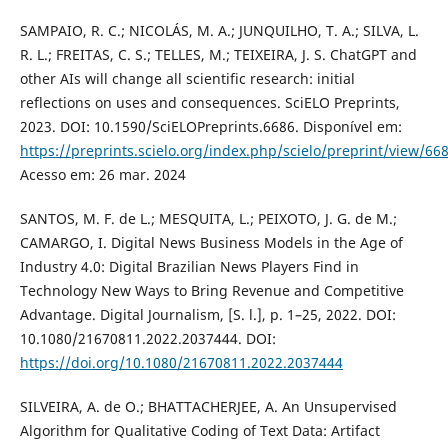
SAMPAIO, R. C.; NICOLÁS, M. A.; JUNQUILHO, T. A.; SILVA, L.
R. L.; FREITAS, C. S.; TELLES, M.; TEIXEIRA, J. S. ChatGPT and
other AIs will change all scientific research: initial
reflections on uses and consequences. SciELO Preprints,
2023. DOI: 10.1590/SciELOPreprints.6686. Disponível em:
https://preprints.scielo.org/index.php/scielo/preprint/view/66
Acesso em: 26 mar. 2024
SANTOS, M. F. de L.; MESQUITA, L.; PEIXOTO, J. G. de M.;
CAMARGO, I. Digital News Business Models in the Age of
Industry 4.0: Digital Brazilian News Players Find in
Technology New Ways to Bring Revenue and Competitive
Advantage. Digital Journalism, [S. l.], p. 1–25, 2022. DOI:
10.1080/21670811.2022.2037444. DOI:
https://doi.org/10.1080/21670811.2022.2037444
SILVEIRA, A. de O.; BHATTACHERJEE, A. An Unsupervised
Algorithm for Qualitative Coding of Text Data: Artifact