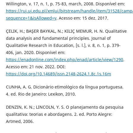
Willington, v. 17, n. 1, p. 75-83, march, 2008. Disponível em:
https://ruj.uj.edu.pl/xmlui/bitstream/handle/item/31528/camp
sequence=1&isAllowed=y
. Acesso em: 15 dez. 2017.
ÇELIK, H.; BAŞER BAYKAL, N.; KILIÇ MEMUR, H. N. Qualitative
data analysis and fundamental principles. Journal of
Qualitative Research in Education, [s. l.], v. 8, n. 1, p. 379-
406, jan. 2020. Disponível em:
https://enadonline.com/index.php/enad/article/view/1290
.
Acesso em: 21 nov. 2022. DOI:
https://doi.org/10.14689/issn.2148-2624.1.8c.1s.16m
CUNHA, A. G. Dicionário etimológico da língua portuguesa.
4. ed. Rio de Janeiro: Lexikon, 2010.
DENZIN, K. N.; LINCOLN, Y. S. O planejamento da pesquisa
qualitativa: teorias e abordagens. 2. ed. Porto Alegre:
Artmed, 2006.