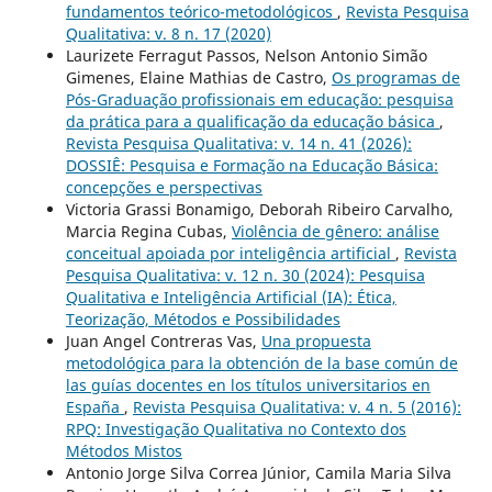
fundamentos teórico-metodológicos
,
Revista Pesquisa
Qualitativa: v. 8 n. 17 (2020)
Laurizete Ferragut Passos, Nelson Antonio Simão
Gimenes, Elaine Mathias de Castro,
Os programas de
Pós-Graduação profissionais em educação: pesquisa
da prática para a qualificação da educação básica
,
Revista Pesquisa Qualitativa: v. 14 n. 41 (2026):
DOSSIÊ: Pesquisa e Formação na Educação Básica:
concepções e perspectivas
Victoria Grassi Bonamigo, Deborah Ribeiro Carvalho,
Marcia Regina Cubas,
Violência de gênero: análise
conceitual apoiada por inteligência artificial
,
Revista
Pesquisa Qualitativa: v. 12 n. 30 (2024): Pesquisa
Qualitativa e Inteligência Artificial (IA): Ética,
Teorização, Métodos e Possibilidades
Juan Angel Contreras Vas,
Una propuesta
metodológica para la obtención de la base común de
las guías docentes en los títulos universitarios en
España
,
Revista Pesquisa Qualitativa: v. 4 n. 5 (2016):
RPQ: Investigação Qualitativa no Contexto dos
Métodos Mistos
Antonio Jorge Silva Correa Júnior, Camila Maria Silva