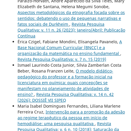
Paraizo-Horvath, André Aparecido da Silva Teles, Mary
Elizabeth de Santana, Helena Megumi Sonobe,
Aspectos metodológicos da etnografia focada sobre os
sentidos: debatendo o uso de pequenas narrativas e
fatos sociais de Durkheim
,
Revista Pesquisa
Qualitativa: v. 11 n. 26 (2023): Janeiro/Abril: Publicação
Contínua
Érica Czigel, Fabiane Mondini, Elisangela Pavanelo,
A
Base Nacional Comum Curricular (BNCC) e a
organização da matemática no ensino fundamental
,
Revista Pesquisa Qualitativa: v. 7 n. 15 (2019)
Ismael Laurindo Costa Junior, Silvia Zamberlan Costa
Beber, Rosana Franzen Leite,
O modelo didático-
pedagógico do professor e a formação inicial na
licenciatura em química: quais concepções se
manifestam no planejamento de atividades de
ensino?
,
Revista Pesquisa Qualitativa: v. 14 n. 42
(2026): DOSSIÊ VII SIPEQ
Maria Isabel Domingues Fernandes, Liliana Marlene
Ferreira Cruz,
Intervenção para a promoção da adesão
ao regime terapêutico da pessoa em início de
hemodiálise: uma pesquisa qualitativa
,
Revista
Pesquisa Qualitativa: v. 6 n. 10 (2018): Saturação da