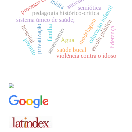
processo criativo
mídia
educação infantil
semiótica
pedagogia histórico-crítica
sistema único de saúde;
modelagem
escola pública
privatização
hospital
família
liderança
saneamento
proinfo
Água
saúde bucal
violência contra o idoso