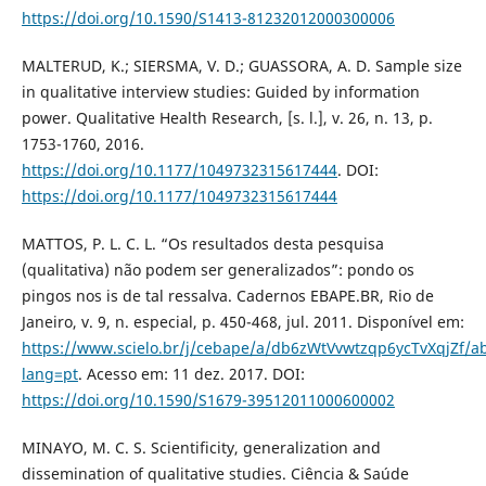
https://doi.org/10.1590/S1413-81232012000300006
MALTERUD, K.; SIERSMA, V. D.; GUASSORA, A. D. Sample size
in qualitative interview studies: Guided by information
power. Qualitative Health Research, [s. l.], v. 26, n. 13, p.
1753-1760, 2016.
https://doi.org/10.1177/1049732315617444
. DOI:
https://doi.org/10.1177/1049732315617444
MATTOS, P. L. C. L. “Os resultados desta pesquisa
(qualitativa) não podem ser generalizados”: pondo os
pingos nos is de tal ressalva. Cadernos EBAPE.BR, Rio de
Janeiro, v. 9, n. especial, p. 450-468, jul. 2011. Disponível em:
https://www.scielo.br/j/cebape/a/db6zWtVvwtzqp6ycTvXqjZf/ab
lang=pt
. Acesso em: 11 dez. 2017. DOI:
https://doi.org/10.1590/S1679-39512011000600002
MINAYO, M. C. S. Scientificity, generalization and
dissemination of qualitative studies. Ciência & Saúde