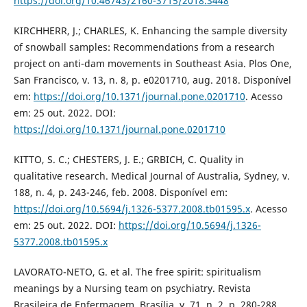
https://doi.org/10.46743/2160-3715/2018.3448
KIRCHHERR, J.; CHARLES, K. Enhancing the sample diversity
of snowball samples: Recommendations from a research
project on anti-dam movements in Southeast Asia. Plos One,
San Francisco, v. 13, n. 8, p. e0201710, aug. 2018. Disponível
em:
https://doi.org/10.1371/journal.pone.0201710
. Acesso
em: 25 out. 2022. DOI:
https://doi.org/10.1371/journal.pone.0201710
KITTO, S. C.; CHESTERS, J. E.; GRBICH, C. Quality in
qualitative research. Medical Journal of Australia, Sydney, v.
188, n. 4, p. 243-246, feb. 2008. Disponível em:
https://doi.org/10.5694/j.1326-5377.2008.tb01595.x
. Acesso
em: 25 out. 2022. DOI:
https://doi.org/10.5694/j.1326-
5377.2008.tb01595.x
LAVORATO-NETO, G. et al. The free spirit: spiritualism
meanings by a Nursing team on psychiatry. Revista
Brasileira de Enfermagem, Brasília, v. 71, n. 2, p. 280-288,