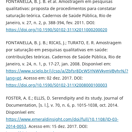
FONTANELLA, B. J. B. et al. Amostragem em pesquisas
qualitativas: proposta de procedimentos para constatar
saturação teórica. Cadernos de Saúde Pública, Rio de
Janeiro, v. 27, n. 2, p. 388-394, fev. 2011. DOI:
https://doi.org/10.1590/S0102-311X2011000200020
FONTANELLA, B. J. B.; RICAS, J.; TURATO, E. R. Amostragem
por saturação em pesquisas qualitativas em saúde:
contribuições teóricas. Cadernos de Saúde Pública, Rio de
Janeiro, v. 24, n. 1, p. 17-27, jan. 2008. Disponível em:
https://www.scielo.br/j/csp/a/Zbfsr8DcW5YNWVkymVByhrN/?
lang=pt
. Acesso em: 02 dez. 2017. DOI:
https://doi.org/10.1590/S0102-311X2008000100003
FOSTER, A. E.; ELLIS, D. Serendipity and its study. Journal of
Documentation, [s. l.], v. 70, n. 6, p. 1015-1038, oct. 2014.
Disponível em:
https://www.emeraldinsight.com/doi/full/10.1108/JD-03-
2014-0053
. Acesso em: 15 dez. 2017. DOI: