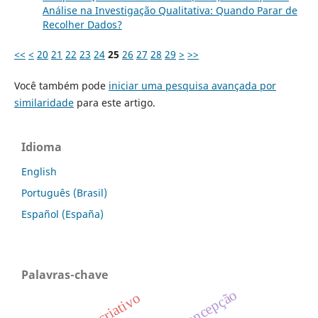
Análise na Investigação Qualitativa: Quando Parar de
Recolher Dados?
<<
<
20
21
22
23
24
25
26
27
28
29
>
>>
Você também pode
iniciar uma pesquisa avançada por
similaridade
para este artigo.
Idioma
English
Português (Brasil)
Español (España)
Palavras-chave
anticoncepção