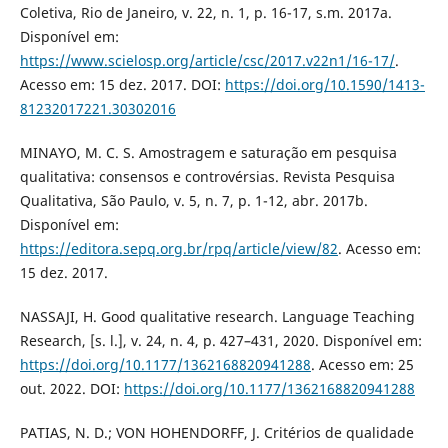
Coletiva, Rio de Janeiro, v. 22, n. 1, p. 16-17, s.m. 2017a.
Disponível em:
https://www.scielosp.org/article/csc/2017.v22n1/16-17/
.
Acesso em: 15 dez. 2017. DOI:
https://doi.org/10.1590/1413-
81232017221.30302016
MINAYO, M. C. S. Amostragem e saturação em pesquisa
qualitativa: consensos e controvérsias. Revista Pesquisa
Qualitativa, São Paulo, v. 5, n. 7, p. 1-12, abr. 2017b.
Disponível em:
https://editora.sepq.org.br/rpq/article/view/82
. Acesso em:
15 dez. 2017.
NASSAJI, H. Good qualitative research. Language Teaching
Research, [s. l.], v. 24, n. 4, p. 427–431, 2020. Disponível em:
https://doi.org/10.1177/1362168820941288
. Acesso em: 25
out. 2022. DOI:
https://doi.org/10.1177/1362168820941288
PATIAS, N. D.; VON HOHENDORFF, J. Critérios de qualidade