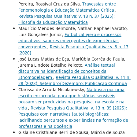
Pereira, Rossival Cruz da Silva,
Travessias entre
Fenomenologia e Educação Matemática Crítica
,
Revista Pesquisa Qualitativa: v. 13 n. 37 (2025):
Filosofia da Educação Matemática
Maurício Mendes Belmonte, Nathan Raphael Varotto,
Luiz Gonçalves Junior,
Fútbol callejero e processos
educativos: saberes emergentes de experiências
convergentes
,
Revista Pesquisa Qualitativa: v. 8 n. 17
(2020)
José Lucas Matias de Eça, Marlúbia Corrêa de Paula,
Jurema Lindote Botelho Peixoto,
Análise textual
discursiva na identificação de conceitos da
Etnomodelagem
,
Revista Pesquisa Qualitativa: v. 11 n.
28 (2023): Setembro/Dezembro: Publicação Contínua
Clarissa de Arruda Nicolaiewsky,
Na busca por uma
escrita encarnada: para que histórias sensíveis
possam ser produzidas na pesquisa, na escola e na
vida
,
Revista Pesquisa Qualitativa: v. 13 n. 35 (2025):
Pesquisas com narrativas (auto) biográficas:
ladrilhando percursos e experiências na formação de
professores e na docência
Gislaine Cristhiane Berri de Sousa, Márcia de Souza