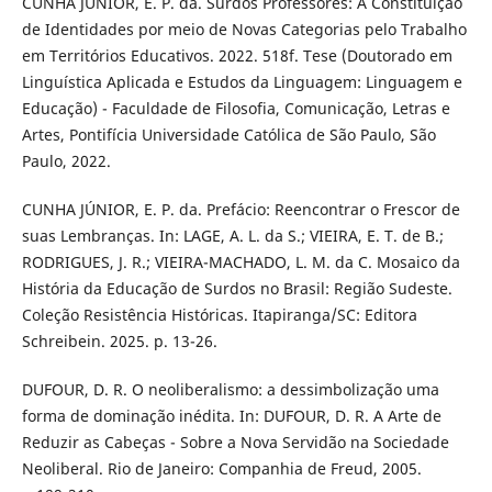
CUNHA JÚNIOR, E. P. da. Surdos Professores: A Constituição
de Identidades por meio de Novas Categorias pelo Trabalho
em Territórios Educativos. 2022. 518f. Tese (Doutorado em
Linguística Aplicada e Estudos da Linguagem: Linguagem e
Educação) - Faculdade de Filosofia, Comunicação, Letras e
Artes, Pontifícia Universidade Católica de São Paulo, São
Paulo, 2022.
CUNHA JÚNIOR, E. P. da. Prefácio: Reencontrar o Frescor de
suas Lembranças. In: LAGE, A. L. da S.; VIEIRA, E. T. de B.;
RODRIGUES, J. R.; VIEIRA-MACHADO, L. M. da C. Mosaico da
História da Educação de Surdos no Brasil: Região Sudeste.
Coleção Resistência Históricas. Itapiranga/SC: Editora
Schreibein. 2025. p. 13-26.
DUFOUR, D. R. O neoliberalismo: a dessimbolização uma
forma de dominação inédita. In: DUFOUR, D. R. A Arte de
Reduzir as Cabeças - Sobre a Nova Servidão na Sociedade
Neoliberal. Rio de Janeiro: Companhia de Freud, 2005.