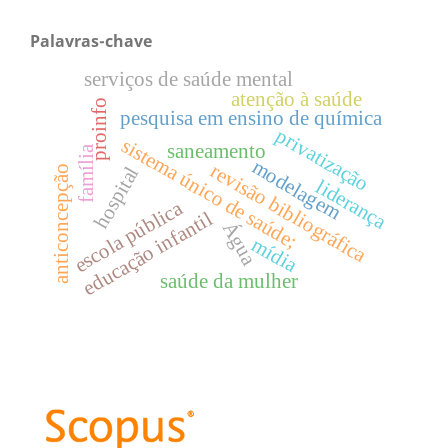
Palavras-chave
serviços de saúde mental
atenção à saúde
proinfo
pesquisa em ensino de química
privatização
sistema único de saúde;
saneamento
família
modelagem
revisão bibliográfica
hospital
anticoncepção
liderança
escola pública
educação infantil
Água
mídia
saúde da mulher