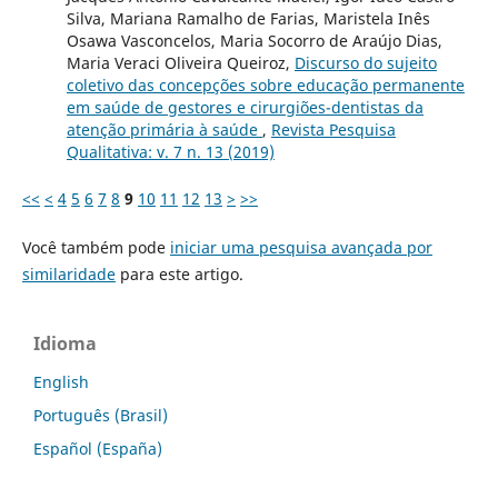
Silva, Mariana Ramalho de Farias, Maristela Inês
Osawa Vasconcelos, Maria Socorro de Araújo Dias,
Maria Veraci Oliveira Queiroz,
Discurso do sujeito
coletivo das concepções sobre educação permanente
em saúde de gestores e cirurgiões-dentistas da
atenção primária à saúde
,
Revista Pesquisa
Qualitativa: v. 7 n. 13 (2019)
<<
<
4
5
6
7
8
9
10
11
12
13
>
>>
Você também pode
iniciar uma pesquisa avançada por
similaridade
para este artigo.
Idioma
English
Português (Brasil)
Español (España)