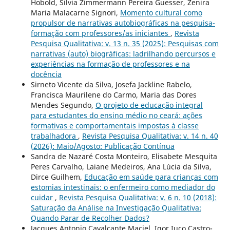
Hobold, Silvia Zimmermann Pereira Guesser, Zenira
Maria Malacarne Signori,
Momento cultural como
propulsor de narrativas autobiográficas na pesquisa-
formação com professores/as iniciantes
,
Revista
Pesquisa Qualitativa: v. 13 n. 35 (2025): Pesquisas com
narrativas (auto) biográficas: ladrilhando percursos e
experiências na formação de professores e na
docência
Sirneto Vicente da Silva, Josefa Jackline Rabelo,
Francisca Maurilene do Carmo, Maria das Dores
Mendes Segundo,
O projeto de educação integral
para estudantes do ensino médio no ceará: ações
formativas e comportamentais impostas à classe
trabalhadora
,
Revista Pesquisa Qualitativa: v. 14 n. 40
(2026): Maio/Agosto: Publicação Contínua
Sandra de Nazaré Costa Monteiro, Elisabete Mesquita
Peres Carvalho, Laiane Medeiros, Ana Lúcia da Silva,
Dirce Guilhem,
Educação em saúde para crianças com
estomias intestinais: o enfermeiro como mediador do
cuidar
,
Revista Pesquisa Qualitativa: v. 6 n. 10 (2018):
Saturação da Análise na Investigação Qualitativa:
Quando Parar de Recolher Dados?
Jacques Antonio Cavalcante Maciel, Igor Iuco Castro-