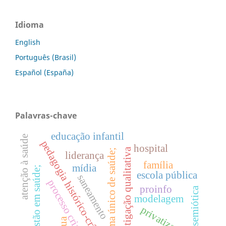
Idioma
English
Português (Brasil)
Español (España)
Palavras-chave
educação infantil
atenção à saúde
pedagogia histórico-crítica
hospital
investigação qualitativa
sistema único de saúde;
liderança
família
mídia
gestão em saúde;
escola pública
saneamento
processo criativo
proinfo
semiótica
modelagem
privatização