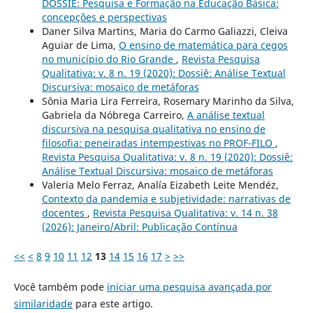
DOSSIÊ: Pesquisa e Formação na Educação Básica:
concepções e perspectivas
Daner Silva Martins, Maria do Carmo Galiazzi, Cleiva
Aguiar de Lima,
O ensino de matemática para cegos
no município do Rio Grande
,
Revista Pesquisa
Qualitativa: v. 8 n. 19 (2020): Dossiê: Análise Textual
Discursiva: mosaico de metáforas
Sônia Maria Lira Ferreira, Rosemary Marinho da Silva,
Gabriela da Nóbrega Carreiro,
A análise textual
discursiva na pesquisa qualitativa no ensino de
filosofia: peneiradas intempestivas no PROF-FILO
,
Revista Pesquisa Qualitativa: v. 8 n. 19 (2020): Dossiê:
Análise Textual Discursiva: mosaico de metáforas
Valeria Melo Ferraz, Analía Eizabeth Leite Mendéz,
Contexto da pandemia e subjetividade: narrativas de
docentes
,
Revista Pesquisa Qualitativa: v. 14 n. 38
(2026): Janeiro/Abril: Publicação Contínua
<<
<
8
9
10
11
12
13
14
15
16
17
>
>>
Você também pode
iniciar uma pesquisa avançada por
similaridade
para este artigo.