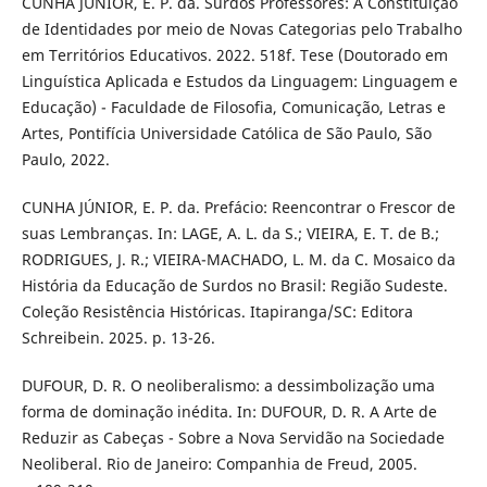
CUNHA JÚNIOR, E. P. da. Surdos Professores: A Constituição
de Identidades por meio de Novas Categorias pelo Trabalho
em Territórios Educativos. 2022. 518f. Tese (Doutorado em
Linguística Aplicada e Estudos da Linguagem: Linguagem e
Educação) - Faculdade de Filosofia, Comunicação, Letras e
Artes, Pontifícia Universidade Católica de São Paulo, São
Paulo, 2022.
CUNHA JÚNIOR, E. P. da. Prefácio: Reencontrar o Frescor de
suas Lembranças. In: LAGE, A. L. da S.; VIEIRA, E. T. de B.;
RODRIGUES, J. R.; VIEIRA-MACHADO, L. M. da C. Mosaico da
História da Educação de Surdos no Brasil: Região Sudeste.
Coleção Resistência Históricas. Itapiranga/SC: Editora
Schreibein. 2025. p. 13-26.
DUFOUR, D. R. O neoliberalismo: a dessimbolização uma
forma de dominação inédita. In: DUFOUR, D. R. A Arte de
Reduzir as Cabeças - Sobre a Nova Servidão na Sociedade
Neoliberal. Rio de Janeiro: Companhia de Freud, 2005.