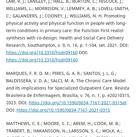
LAW, R. J.; LANGLEY, J.; HALL, B.; BURTON, C.; HISCOCK, J.;
WILLIAMS, L.; MORRISON, V.; LEMMEY, A. B.; LOVELL-SMITH,
C.; GALANDERS, J.; COONEY, J.; WILLIAMS, N. H. Promoting
physical activity and physical function in people with long-
term conditions in primary care: the Function First realist
synthesis with co-design. Health and Social Care Delivery
Research, Southampton, v. 9, n. 16, p. 1-104, set. 2021. DOI:
https://doi.org/10.3310/hsdr09160
DOI:
https://doi.org/10.3310/hsdr09160
MARQUES, F. R. D. M.; PIRES, G. A. R.; SANTOS, J. L. G.;
BALDISSERA, V. D. A.; SALCI, M. A. The Chronic Care Model
and its implications for Specialized Outpatient Care. Revista
Brasileira de Enfermagem, Brasília, v. 76, n. 1, p. e20210315,
2023. DOI:
https://doi.org/10.1590/0034-7167-2021-0315pt
DOI:
https://doi.org/10.1590/0034-7167-2021-0315
MATTHEWS, C. E.; MOORE, S. C.; AREM, H.; COOK, M. B.;
TRABERT, B.; HAKANSSON, N.; LARSSON, S. C.; WOLK, A.;