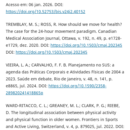
Acesso em: 06 jan. 2026. DOI:
https://doi.org/10.52753/bis.v24i2.40152
TREMBLAY, M. S.; ROSS, R. How should we move for health?
The case for the 24-hour movement paradigm. Canadian
Medical Association Journal, Ottawa, v. 192, n. 49, p. e1728-
e1729, dez. 2020. DOI:
https://doi.org/10.1503/cmaj.202345
DOI:
https://doi.org/10.1503/cmaj.202345
VIEIRA, L. A.; CARVALHO, F. F. B. Planejamento no SUS: a
agenda das Práticas Corporais e Atividades Físicas de 2004 a
2023. Saúde em debate, Rio de Janeiro, v. 48, n. 141, p.
e8865, jul. 2024. DOI:
https://doi.org/10.1590/2358-
289820241418865p
WARD-RITACCO, C. L.; GREANEY, M. L.; CLARK, P. G.; RIEBE,
D. The longitudinal association between physical activity
and physical function in older women. Frontiers in Sports
and Active Living, Switzerland, v. 4, p. 879025, jul. 2022. DOI: