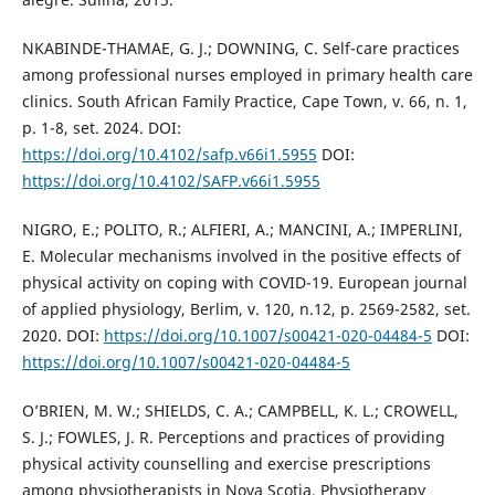
NKABINDE-THAMAE, G. J.; DOWNING, C. Self-care practices
among professional nurses employed in primary health care
clinics. South African Family Practice, Cape Town, v. 66, n. 1,
p. 1-8, set. 2024. DOI:
https://doi.org/10.4102/safp.v66i1.5955
DOI:
https://doi.org/10.4102/SAFP.v66i1.5955
NIGRO, E.; POLITO, R.; ALFIERI, A.; MANCINI, A.; IMPERLINI,
E. Molecular mechanisms involved in the positive effects of
physical activity on coping with COVID-19. European journal
of applied physiology, Berlim, v. 120, n.12, p. 2569-2582, set.
2020. DOI:
https://doi.org/10.1007/s00421-020-04484-5
DOI:
https://doi.org/10.1007/s00421-020-04484-5
O’BRIEN, M. W.; SHIELDS, C. A.; CAMPBELL, K. L.; CROWELL,
S. J.; FOWLES, J. R. Perceptions and practices of providing
physical activity counselling and exercise prescriptions
among physiotherapists in Nova Scotia. Physiotherapy