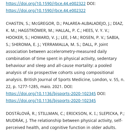
https://doi.org/10.1590/rbce.44.e002322
DOI:
https://doi.org/10.1590/rbce.44.e002322
CHASTIN, S.; McGREGOR, D.; PALAREA-ALBALADEJO, J.; DIAZ,
K. M.; HAGSTRÖMER, M.; HALLAL, P. C.; HEES, V. Y. V.;
HOOKER, S.; HOWARD, V. J.; LEE, I-M.; ROSEN, P. V.; SABIA,
S.; SHIROMA, E. J.; YERRAMALLA, M. S.; DALL, P. Joint
association between accelerometry-measured daily
combination of time spent in physical activity, sedentary
behaviour and sleep and all-cause mortality: a pooled
analysis of six prospective cohorts using compositional
analysis. British Journal of Sports Medicine, London, v. 55, n.
22, p. 1277-1285, maio. 2021. DOI:
https://doi.org/10.1136/bjsports-2020-102345
DOI:
https://doi.org/10.1136/bjsports-2020-102345
DOSTÁLOVÁ, R.; STILLMAN, C.; ERICKSON, K. I.; SLEPICKA, P.;
MUDRÁK, J. The relationship between physical activity, self-
perceived health, and cognitive function in older adults.