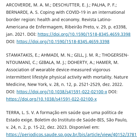
ARCOVERDE, M. A. M.; DESCHUTTER, E. J.; PALHA, P. F.;
BERNARDI, A. S. Coping with COVID-19 in an international
border region: health and economy. Revista Latino-
Americana de Enfermagem, Ribeirão Preto, v. 29, p. e3398,
jan. 2021. DOI:
https://doi.org/10.1590/1518-8345.4659.3398
DOI:
https://doi.org/10.1590/1518-8345.4659.3398
STAMATAKIS, E.; AHMADI, M. N.; GILL, J. M. R.; THOGERSEN-
NTOUMANI, C.; GIBALA, M. J.; DOHERTY, A.; HAMER, M.
Association of wearable device-measured vigorous
intermittent lifestyle physical activity with mortality. Nature
Medicine, New York, v. 28, n. 12, p. 2521-2529, dez. 2022.
DOI:
https://doi.org/10.1038/s41591-022-02100-x
DOI:
https://doi.org/10.1038/s41591-022-02100-x
TERRA, L. S. V. A formação em saúde que uma política de
Estado exige. Boletim do Instituto de Saúde-BIS, São Paulo,
v. 24, n. 2, p. 15-22, dez. 2023. Disponível em:
https://periodicos.saude.sp.gov.br/bis/article/view/40152/378