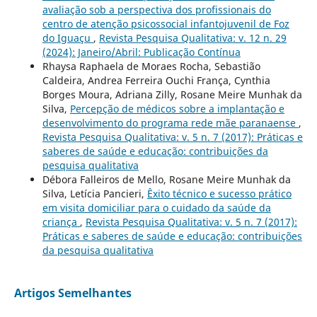
avaliação sob a perspectiva dos profissionais do
centro de atenção psicossocial infantojuvenil de Foz
do Iguaçu
,
Revista Pesquisa Qualitativa: v. 12 n. 29
(2024): Janeiro/Abril: Publicação Contínua
Rhaysa Raphaela de Moraes Rocha, Sebastião
Caldeira, Andrea Ferreira Ouchi França, Cynthia
Borges Moura, Adriana Zilly, Rosane Meire Munhak da
Silva,
Percepção de médicos sobre a implantação e
desenvolvimento do programa rede mãe paranaense
,
Revista Pesquisa Qualitativa: v. 5 n. 7 (2017): Práticas e
saberes de saúde e educação: contribuições da
pesquisa qualitativa
Débora Falleiros de Mello, Rosane Meire Munhak da
Silva, Letícia Pancieri,
Êxito técnico e sucesso prático
em visita domiciliar para o cuidado da saúde da
criança
,
Revista Pesquisa Qualitativa: v. 5 n. 7 (2017):
Práticas e saberes de saúde e educação: contribuições
da pesquisa qualitativa
Artigos Semelhantes