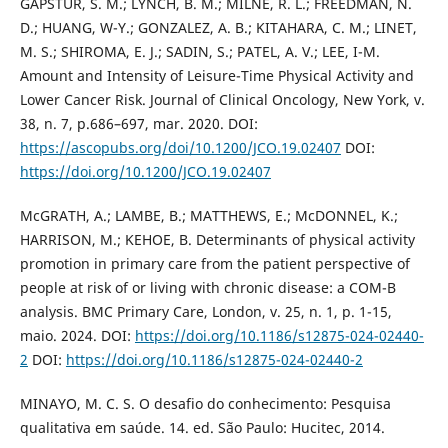
GAPSTUR, S. M.; LYNCH, B. M.; MILNE, R. L.; FREEDMAN, N.
D.; HUANG, W-Y.; GONZALEZ, A. B.; KITAHARA, C. M.; LINET,
M. S.; SHIROMA, E. J.; SADIN, S.; PATEL, A. V.; LEE, I-M.
Amount and Intensity of Leisure-Time Physical Activity and
Lower Cancer Risk. Journal of Clinical Oncology, New York, v.
38, n. 7, p.686–697, mar. 2020. DOI:
https://ascopubs.org/doi/10.1200/JCO.19.02407
DOI:
https://doi.org/10.1200/JCO.19.02407
McGRATH, A.; LAMBE, B.; MATTHEWS, E.; McDONNEL, K.;
HARRISON, M.; KEHOE, B. Determinants of physical activity
promotion in primary care from the patient perspective of
people at risk of or living with chronic disease: a COM-B
analysis. BMC Primary Care, London, v. 25, n. 1, p. 1-15,
maio. 2024. DOI:
https://doi.org/10.1186/s12875-024-02440-
2
DOI:
https://doi.org/10.1186/s12875-024-02440-2
MINAYO, M. C. S. O desafio do conhecimento: Pesquisa
qualitativa em saúde. 14. ed. São Paulo: Hucitec, 2014.