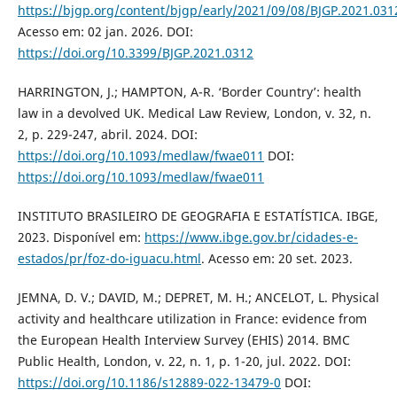
https://bjgp.org/content/bjgp/early/2021/09/08/BJGP.2021.0312
Acesso em: 02 jan. 2026. DOI:
https://doi.org/10.3399/BJGP.2021.0312
HARRINGTON, J.; HAMPTON, A-R. ‘Border Country’: health
law in a devolved UK. Medical Law Review, London, v. 32, n.
2, p. 229-247, abril. 2024. DOI:
https://doi.org/10.1093/medlaw/fwae011
DOI:
https://doi.org/10.1093/medlaw/fwae011
INSTITUTO BRASILEIRO DE GEOGRAFIA E ESTATÍSTICA. IBGE,
2023. Disponível em:
https://www.ibge.gov.br/cidades-e-
estados/pr/foz-do-iguacu.html
. Acesso em: 20 set. 2023.
JEMNA, D. V.; DAVID, M.; DEPRET, M. H.; ANCELOT, L. Physical
activity and healthcare utilization in France: evidence from
the European Health Interview Survey (EHIS) 2014. BMC
Public Health, London, v. 22, n. 1, p. 1-20, jul. 2022. DOI:
https://doi.org/10.1186/s12889-022-13479-0
DOI: