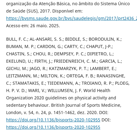
organização da Atenção Básica, no âmbito do Sistema Único
de Saúde (SUS), 2017. Disponível em:
https://bvsms.saude.gov.br/bvs/saudelegis/gm/2017/prt2436_
Acesso em: 26 maio. 2025.
BULL, F. C.; AL-ANSARI, S. S.; BIDDLE, S.; BORODULIN, K.;
BUMAN, M. P.; CARDON, G.; CARTY, C.; CHAPUT, J-P.;
CHASTIN, S.; CHOU, R.; DEMPSEY, P. C.; DIPIETRO, L.;
EKELUND, U.; FIRTH, J.; FRIEDENREICH, C. M.; GARCIA, L.;
GICHU, M.; JAGO, R.; KATZMARZYK, P. T.; LAMBERT, E.;
LEITZMANN, M.; MILTON, K.; ORTEGA, F. B.; RANASINGHE,
C.; STAMATAKIS, E.; TIEDEMANN, A.; TROIANO, R. P.; PLOEG,
H. P. V. D.; WARI, V.; WILLUMSEN, J. F. World Health
Organization 2020 guidelines on physical activity and
sedentary behaviour. British Journal of Sports Medicine,
London, v. 54, n. 24, p. 1451-1462, dez. 2020. DOI:
https://doi.org/10.1136/bjsports-2020-102955
DOI:
https://doi.org/10.1136/bjsports-2020-102955