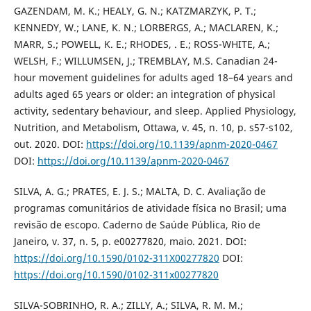
GAZENDAM, M. K.; HEALY, G. N.; KATZMARZYK, P. T.;
KENNEDY, W.; LANE, K. N.; LORBERGS, A.; MACLAREN, K.;
MARR, S.; POWELL, K. E.; RHODES, . E.; ROSS-WHITE, A.;
WELSH, F.; WILLUMSEN, J.; TREMBLAY, M.S. Canadian 24-
hour movement guidelines for adults aged 18–64 years and
adults aged 65 years or older: an integration of physical
activity, sedentary behaviour, and sleep. Applied Physiology,
Nutrition, and Metabolism, Ottawa, v. 45, n. 10, p. s57-s102,
out. 2020. DOI:
https://doi.org/10.1139/apnm-2020-0467
DOI:
https://doi.org/10.1139/apnm-2020-0467
SILVA, A. G.; PRATES, E. J. S.; MALTA, D. C. Avaliação de
programas comunitários de atividade física no Brasil; uma
revisão de escopo. Caderno de Saúde Pública, Rio de
Janeiro, v. 37, n. 5, p. e00277820, maio. 2021. DOI:
https://doi.org/10.1590/0102-311X00277820
DOI:
https://doi.org/10.1590/0102-311x00277820
SILVA-SOBRINHO, R. A.; ZILLY, A.; SILVA, R. M. M.;