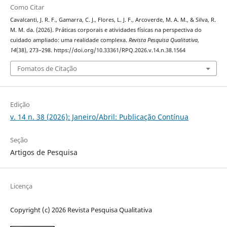
Como Citar
Cavalcanti, J. R. F., Gamarra, C. J., Flores, L. J. F., Arcoverde, M. A. M., & Silva, R.
M. M. da. (2026). Práticas corporais e atividades físicas na perspectiva do
cuidado ampliado: uma realidade complexa.
Revista Pesquisa Qualitativa
,
14
(38), 273–298. https://doi.org/10.33361/RPQ.2026.v.14.n.38.1564
Fomatos de Citação
Edição
v. 14 n. 38 (2026): Janeiro/Abril: Publicação Contínua
Seção
Artigos de Pesquisa
Licença
Copyright (c) 2026 Revista Pesquisa Qualitativa