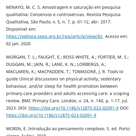
MINAYO, M. C. S. Amostragem e saturação em pesquisa
qualitativa: Consensos e controvérsias. Revista Pesquisa
Qualitativa, São Paulo, v. 5, n. 7, p. 01-12, abr. 2017.
Disponível em:
https://editora.sepq.org.br/rpq/article/view/82
. Acesso em:
02 jan. 2026
MORGAN, T. L.; FAUGHT, E.; ROSS-WHITE, A.; FORTIER, M. S.;
DUGGAN, M.; JAIN, R.; LANE, K. N.; LORBERGS, A.;
MACLAREN, K.; MACFADDEN, T.; TOMASONE, J. R. Tools to
guide clinical discussions on physical activity, sedentary
behaviour, and/or sleep for health promotion between
primary care providers and adults accessing care: a scoping
review. BMC Primary Care, London, v. 24, n. 140, p. 1-17, jul.
2023. DOI:
https://doi.org/10.1186/s12875-023-02091-9
DOI:
https://doi.org/10.1186/s12875-023-02091-9
MORIN, E. Introdução ao pensamento complexo. 5. ed. Porto
alegre. Sulina, 2015.