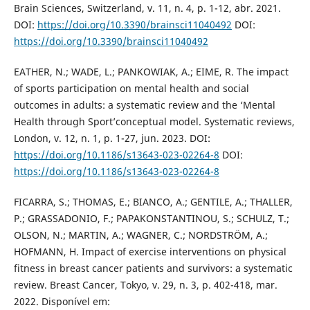
Brain Sciences, Switzerland, v. 11, n. 4, p. 1-12, abr. 2021.
DOI:
https://doi.org/10.3390/brainsci11040492
DOI:
https://doi.org/10.3390/brainsci11040492
EATHER, N.; WADE, L.; PANKOWIAK, A.; EIME, R. The impact
of sports participation on mental health and social
outcomes in adults: a systematic review and the ‘Mental
Health through Sport’conceptual model. Systematic reviews,
London, v. 12, n. 1, p. 1-27, jun. 2023. DOI:
https://doi.org/10.1186/s13643-023-02264-8
DOI:
https://doi.org/10.1186/s13643-023-02264-8
FICARRA, S.; THOMAS, E.; BIANCO, A.; GENTILE, A.; THALLER,
P.; GRASSADONIO, F.; PAPAKONSTANTINOU, S.; SCHULZ, T.;
OLSON, N.; MARTIN, A.; WAGNER, C.; NORDSTRÖM, A.;
HOFMANN, H. Impact of exercise interventions on physical
fitness in breast cancer patients and survivors: a systematic
review. Breast Cancer, Tokyo, v. 29, n. 3, p. 402-418, mar.
2022. Disponível em: