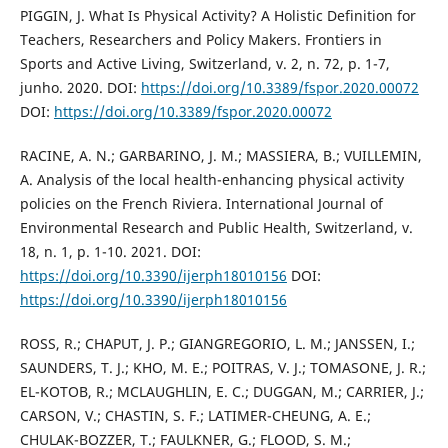
PIGGIN, J. What Is Physical Activity? A Holistic Definition for
Teachers, Researchers and Policy Makers. Frontiers in
Sports and Active Living, Switzerland, v. 2, n. 72, p. 1-7,
junho. 2020. DOI:
https://doi.org/10.3389/fspor.2020.00072
DOI:
https://doi.org/10.3389/fspor.2020.00072
RACINE, A. N.; GARBARINO, J. M.; MASSIERA, B.; VUILLEMIN,
A. Analysis of the local health-enhancing physical activity
policies on the French Riviera. International Journal of
Environmental Research and Public Health, Switzerland, v.
18, n. 1, p. 1-10. 2021. DOI:
https://doi.org/10.3390/ijerph18010156
DOI:
https://doi.org/10.3390/ijerph18010156
ROSS, R.; CHAPUT, J. P.; GIANGREGORIO, L. M.; JANSSEN, I.;
SAUNDERS, T. J.; KHO, M. E.; POITRAS, V. J.; TOMASONE, J. R.;
EL-KOTOB, R.; MCLAUGHLIN, E. C.; DUGGAN, M.; CARRIER, J.;
CARSON, V.; CHASTIN, S. F.; LATIMER-CHEUNG, A. E.;
CHULAK-BOZZER, T.; FAULKNER, G.; FLOOD, S. M.;