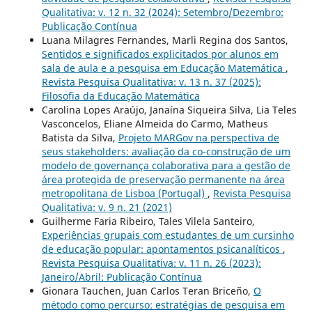
Qualitativa: v. 12 n. 32 (2024): Setembro/Dezembro:
Publicação Contínua
Luana Milagres Fernandes, Marli Regina dos Santos,
Sentidos e significados explicitados por alunos em
sala de aula e a pesquisa em Educação Matemática
,
Revista Pesquisa Qualitativa: v. 13 n. 37 (2025):
Filosofia da Educação Matemática
Carolina Lopes Araújo, Janaína Siqueira Silva, Lia Teles
Vasconcelos, Eliane Almeida do Carmo, Matheus
Batista da Silva,
Projeto MARGov na perspectiva de
seus stakeholders: avaliação da co-construção de um
modelo de governança colaborativa para a gestão de
área protegida de preservação permanente na área
metropolitana de Lisboa (Portugal)
,
Revista Pesquisa
Qualitativa: v. 9 n. 21 (2021)
Guilherme Faria Ribeiro, Tales Vilela Santeiro,
Experiências grupais com estudantes de um cursinho
de educação popular: apontamentos psicanalíticos
,
Revista Pesquisa Qualitativa: v. 11 n. 26 (2023):
Janeiro/Abril: Publicação Contínua
Gionara Tauchen, Juan Carlos Teran Briceño,
O
método como percurso: estratégias de pesquisa em