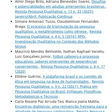
Almir Diego Brito, Adriana Benevides Soares,
Desafios
e potencialidades em adultas emergentes brasileiras
,
Revista Pesquisa Qualitativa: v. 13 n. 33 (2025):
Janeiro/Abril: Publicação Contínua
Simone Antoniaci Tuzzo, Claudomilson Fernandes
Braga,
O processo de triangulação da pesquisa
qualitativa: o metafenômeno como gênese
,
Revista
Pesquisa Qualitativa: v. 4 n. 5 (2016): RPQ:
Investigação Qualitativa no Contexto dos Métodos
Mistos
Maurício Mendes Belmonte, Nathan Raphael Varotto,
Luiz Gonçalves Junior,
Fútbol callejero e processos
educativos: saberes emergentes de experiências
convergentes
,
Revista Pesquisa Qualitativa: v. 8 n. 17
(2020)
Ettiène Guérios,
A plataforma brasil e os comitês de
ética em pesquisa na área de humanidades
,
Revista
Pesquisa Qualitativa: v. 9 n. 22 (2021): Prática em
Pesquisa Qualitativa no Brasil: Enfoques Filosóficos,
Metodológicos e Técnicos
Carla Rosane Paz Arruda Teo, Bianca Joana Mattia,
Encontros dialógicos: uma reinvenção freireana para a
atividade de pesquisa colaborativa
,
Revista Pesquisa