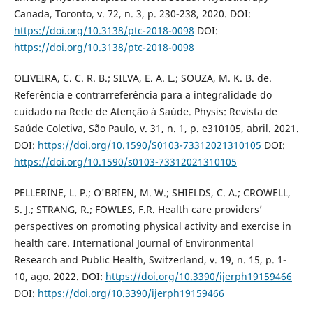
Canada, Toronto, v. 72, n. 3, p. 230-238, 2020. DOI:
https://doi.org/10.3138/ptc-2018-0098
DOI:
https://doi.org/10.3138/ptc-2018-0098
OLIVEIRA, C. C. R. B.; SILVA, E. A. L.; SOUZA, M. K. B. de.
Referência e contrarreferência para a integralidade do
cuidado na Rede de Atenção à Saúde. Physis: Revista de
Saúde Coletiva, São Paulo, v. 31, n. 1, p. e310105, abril. 2021.
DOI:
https://doi.org/10.1590/S0103-73312021310105
DOI:
https://doi.org/10.1590/s0103-73312021310105
PELLERINE, L. P.; O'BRIEN, M. W.; SHIELDS, C. A.; CROWELL,
S. J.; STRANG, R.; FOWLES, F.R. Health care providers’
perspectives on promoting physical activity and exercise in
health care. International Journal of Environmental
Research and Public Health, Switzerland, v. 19, n. 15, p. 1-
10, ago. 2022. DOI:
https://doi.org/10.3390/ijerph19159466
DOI:
https://doi.org/10.3390/ijerph19159466