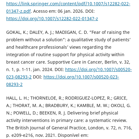
https://link.springer.com/content/pdf/10.1007/s12282-022-
01347-z.pdf
. Acesso em: 06 jan. 2026. DOI:
https://doi.org/10.1007/s12282-022-01347-z
GOKAL, K.; DALEY, A. J.; MADIGAN, C. D. “Fear of raising the
problem without a solution”: a qualitative study of patients’
and healthcare professionals’ views regarding the
integration of routine support for physical activity within
breast cancer care. Supportive Care in Cancer, Berlin, v. 32,
n. 1, p. 1-11. jan. 2024. DOI:
https://doi.org/10.1007/s00520-
023-08293-2
DOI:
https://doi.org/10.1007/s00520-023-
08293-2
HALL, L. H.; THORNELOE, R.; RODRIGUEZ-LOPEZ, R.; GRICE,
A.; THORAT, M. A.; BRADBURY, K.; KAMBLE, M. W.; OKOLI, G.
N.; POWELL, D.; BEEKEN, R. J. Delivering brief physical
activity interventions in primary care: a systematic review.
The British Journal of General Practice, London, v. 72, n. 716,
p. e209-e216, nov. 2021. Disponível em: