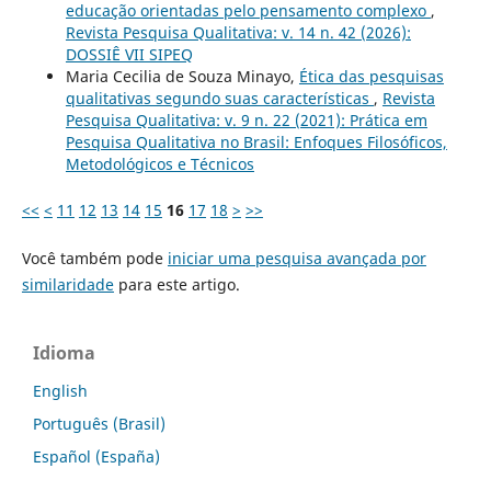
educação orientadas pelo pensamento complexo
,
Revista Pesquisa Qualitativa: v. 14 n. 42 (2026):
DOSSIÊ VII SIPEQ
Maria Cecilia de Souza Minayo,
Ética das pesquisas
qualitativas segundo suas características
,
Revista
Pesquisa Qualitativa: v. 9 n. 22 (2021): Prática em
Pesquisa Qualitativa no Brasil: Enfoques Filosóficos,
Metodológicos e Técnicos
<<
<
11
12
13
14
15
16
17
18
>
>>
Você também pode
iniciar uma pesquisa avançada por
similaridade
para este artigo.
Idioma
English
Português (Brasil)
Español (España)